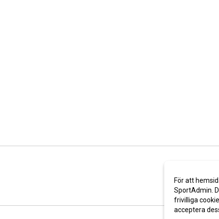
För att hemsid
SportAdmin. De
frivilliga cooki
acceptera des