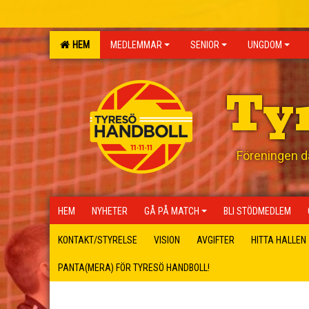
HEM
MEDLEMMAR
SENIOR
UNGDOM
Ty
Föreningen där
HEM
NYHETER
GÅ PÅ MATCH
BLI STÖDMEDLEM
KONTAKT/STYRELSE
VISION
AVGIFTER
HITTA HALLEN
PANTA(MERA) FÖR TYRESÖ HANDBOLL!