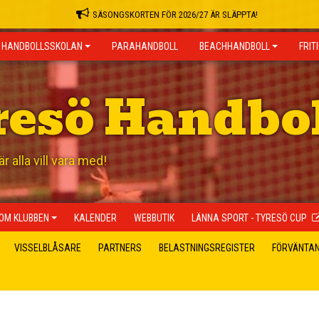
SÄSONGSKORTEN FÖR 2026/27 ÄR SLÄPPTA!
HANDBOLLSSKOLAN
PARAHANDBOLL
BEACHHANDBOLL
FRIT
resö Handbo
 alla vill vara med!
OM KLUBBEN
KALENDER
WEBBUTIK
LÄNNA SPORT - TYRESÖ CUP
VISSELBLÅSARE
PARTNERS
BELASTNINGSREGISTER
FÖRVÄNTA