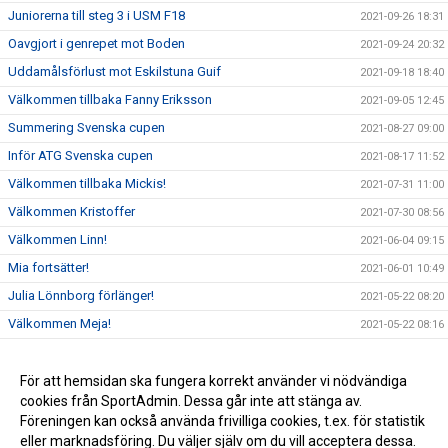
Juniorerna till steg 3 i USM F18
2021-09-26 18:31
Oavgjort i genrepet mot Boden
2021-09-24 20:32
Uddamålsförlust mot Eskilstuna Guif
2021-09-18 18:40
Välkommen tillbaka Fanny Eriksson
2021-09-05 12:45
Summering Svenska cupen
2021-08-27 09:00
Inför ATG Svenska cupen
2021-08-17 11:52
Välkommen tillbaka Mickis!
2021-07-31 11:00
Välkommen Kristoffer
2021-07-30 08:56
Välkommen Linn!
2021-06-04 09:15
Mia fortsätter!
2021-06-01 10:49
Julia Lönnborg förlänger!
2021-05-22 08:20
Välkommen Meja!
2021-05-22 08:16
Lovisa lyfter!
2021-05-14 15:40
Välkommen Meja!
För att hemsidan ska fungera korrekt använder vi nödvändiga
2021-05-14 15:39
cookies från SportAdmin. Dessa går inte att stänga av.
Julia Lönnborg förlänger!
2021-05-14 15:38
Föreningen kan också använda frivilliga cookies, t.ex. för statistik
eller marknadsföring. Du väljer själv om du vill acceptera dessa.