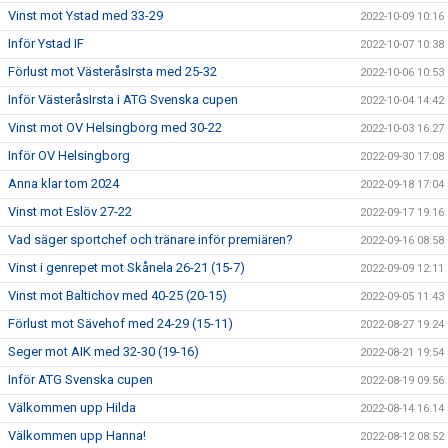
Vinst mot Ystad med 33-29
2022-10-09 10:16
Inför Ystad IF
2022-10-07 10:38
Förlust mot VästeråsIrsta med 25-32
2022-10-06 10:53
Inför VästeråsIrsta i ATG Svenska cupen
2022-10-04 14:42
Vinst mot OV Helsingborg med 30-22
2022-10-03 16:27
Inför OV Helsingborg
2022-09-30 17:08
Anna klar tom 2024
2022-09-18 17:04
Vinst mot Eslöv 27-22
2022-09-17 19:16
Vad säger sportchef och tränare inför premiären?
2022-09-16 08:58
Vinst i genrepet mot Skånela 26-21 (15-7)
2022-09-09 12:11
Vinst mot Baltichov med 40-25 (20-15)
2022-09-05 11:43
Förlust mot Sävehof med 24-29 (15-11)
2022-08-27 19:24
Seger mot AIK med 32-30 (19-16)
2022-08-21 19:54
Inför ATG Svenska cupen
2022-08-19 09:56
Välkommen upp Hilda
2022-08-14 16:14
Välkommen upp Hanna!
2022-08-12 08:52