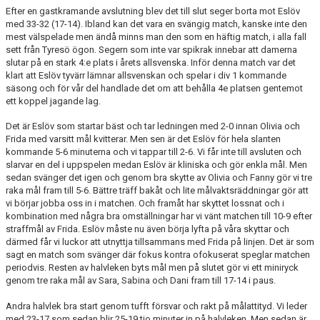
Efter en gastkramande avslutning blev det till slut seger borta mot Eslöv
med 33-32 (17-14). Ibland kan det vara en svängig match, kanske inte den
mest välspelade men ändå minns man den som en häftig match, i alla fall
sett från Tyresö ögon. Segern som inte var spikrak innebar att damerna
slutar på en stark 4:e plats i årets allsvenska. Inför denna match var det
klart att Eslöv tyvärr lämnar allsvenskan och spelar i div 1 kommande
säsong och för vår del handlade det om att behålla 4e platsen gentemot
ett koppel jagande lag.
Det är Eslöv som startar bäst och tar ledningen med 2-0 innan Olivia och
Frida med varsitt mål kvitterar. Men sen är det Eslöv för hela slanten
kommande 5-6 minuterna och vi tappar till 2-6. Vi får inte till avsluten och
slarvar en del i uppspelen medan Eslöv är kliniska och gör enkla mål. Men
sedan svänger det igen och genom bra skytte av Olivia och Fanny gör vi tre
raka mål fram till 5-6. Bättre träff bakåt och lite målvaktsräddningar gör att
vi börjar jobba oss in i matchen. Och framåt har skyttet lossnat och i
kombination med några bra omställningar har vi vänt matchen till 10-9 efter
straffmål av Frida. Eslöv måste nu även börja lyfta på våra skyttar och
därmed får vi luckor att utnyttja tillsammans med Frida på linjen. Det är som
sagt en match som svänger där fokus kontra ofokuserat speglar matchen
periodvis. Resten av halvleken byts mål men på slutet gör vi ett miniryck
genom tre raka mål av Sara, Sabina och Dani fram till 17-14 i paus.
Andra halvlek bra start genom tufft försvar och rakt på målattityd. Vi leder
med 23-17 som sedan blir 25-19 tio minuter in på halvleken. Men sedan är