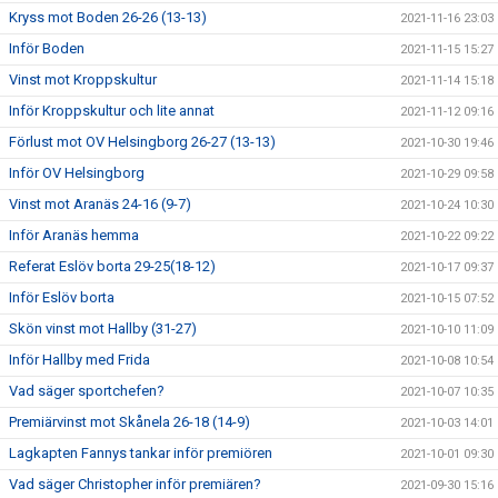
Kryss mot Boden 26-26 (13-13)
2021-11-16 23:03
Inför Boden
2021-11-15 15:27
Vinst mot Kroppskultur
2021-11-14 15:18
Inför Kroppskultur och lite annat
2021-11-12 09:16
Förlust mot OV Helsingborg 26-27 (13-13)
2021-10-30 19:46
Inför OV Helsingborg
2021-10-29 09:58
Vinst mot Aranäs 24-16 (9-7)
2021-10-24 10:30
Inför Aranäs hemma
2021-10-22 09:22
Referat Eslöv borta 29-25(18-12)
2021-10-17 09:37
Inför Eslöv borta
2021-10-15 07:52
Skön vinst mot Hallby (31-27)
2021-10-10 11:09
Inför Hallby med Frida
2021-10-08 10:54
Vad säger sportchefen?
2021-10-07 10:35
Premiärvinst mot Skånela 26-18 (14-9)
2021-10-03 14:01
Lagkapten Fannys tankar inför premiören
2021-10-01 09:30
Vad säger Christopher inför premiären?
2021-09-30 15:16