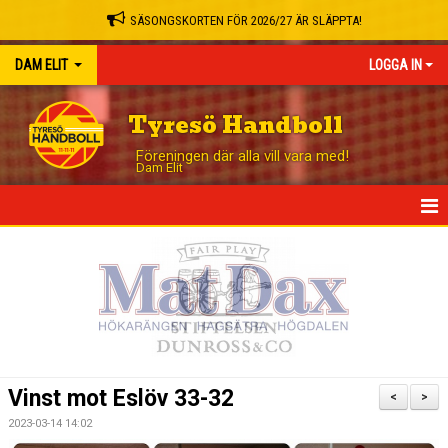
SÄSONGSKORTEN FÖR 2026/27 ÄR SLÄPPTA!
DAM ELIT
LOGGA IN
Tyresö Handboll
Föreningen där alla vill vara med!
Dam Elit
HEM
NYHETER
TRUPPEN
MATCHER
Vinst mot Eslöv 33-32
<
>
TABELL
2023-03-14 14:02