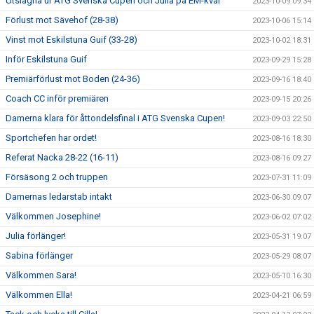
Utslagna ur ATG Svenska Cupen och Julia på EM-kval
2023-10-09 09:34
Förlust mot Sävehof (28-38)
2023-10-06 15:14
Vinst mot Eskilstuna Guif (33-28)
2023-10-02 18:31
Inför Eskilstuna Guif
2023-09-29 15:28
Premiärförlust mot Boden (24-36)
2023-09-16 18:40
Coach CC inför premiären
2023-09-15 20:26
Damerna klara för åttondelsfinal i ATG Svenska Cupen!
2023-09-03 22:50
Sportchefen har ordet!
2023-08-16 18:30
Referat Nacka 28-22 (16-11)
2023-08-16 09:27
Försäsong 2 och truppen
2023-07-31 11:09
Damernas ledarstab intakt
2023-06-30 09:07
Välkommen Josephine!
2023-06-02 07:02
Julia förlänger!
2023-05-31 19:07
Sabina förlänger
2023-05-29 08:07
Välkommen Sara!
2023-05-10 16:30
Välkommen Ella!
2023-04-21 06:59