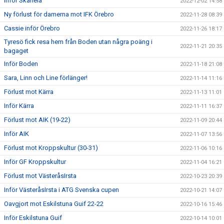
Inför Skånela
2022-12-02 14:58
Ny förlust för damerna mot IFK Örebro
2022-11-28 08:39
Cassie inför Örebro
2022-11-26 18:17
Tyresö fick resa hem från Boden utan några poäng i
2022-11-21 20:35
bagaget
Inför Boden
2022-11-18 21:08
Sara, Linn och Line förlänger!
2022-11-14 11:16
Förlust mot Kärra
2022-11-13 11:01
Inför Kärra
2022-11-11 16:37
Förlust mot AIK (19-22)
2022-11-09 20:44
Inför AIK
2022-11-07 13:56
Förlust mot Kroppskultur (30-31)
2022-11-06 10:16
Inför GF Kroppskultur
2022-11-04 16:21
Förlust mot VästeråsIrsta
2022-10-23 20:39
Inför VästeråsIrsta i ATG Svenska cupen
2022-10-21 14:07
Oavgjort mot Eskilstuna Guif 22-22
2022-10-16 15:46
Inför Eskilstuna Guif
2022-10-14 10:01