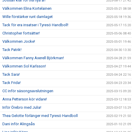
Jossan klar för två nya år!
2025-06-17 21:42
Välkommen Elina Kortelainen
2025-05-21 08:58
Wille förstärker runt damlaget
2025-05-18 19:36
Tack för era insatser i Tyresö Handboll!
2025-05-17 15:20
Christopher fortsätter!
2025-05-06 08:40
Välkommen Jocke!
2025-05-01 19:46
Tack Patrik!
2025-04-30 13:30
Välkommen Fanny Axerell Björkman!
2025-04-28 21:59
Välkommen Sol Karlsson!
2025-04-27 19:44
Tack Sara!
2025-04-24 22:16
Tack Frida!
2025-04-23 23:34
CC inför säsongsavslutningen
2025-03-15 09:20
Anna Petterson kör vidare!
2025-03-12 18:53
Inför Örebro med Julia!
2025-03-07 15:29
Thea Gelotte förlänger med Tyresö Handboll
2025-02-19 21:50
Dani inför Alingsås
2025-01-10 21:09