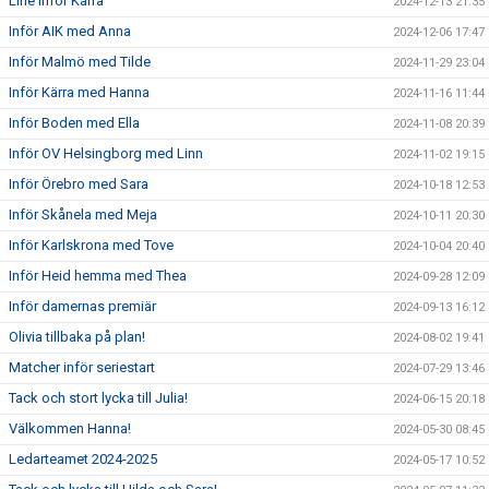
Line inför Kärra
2024-12-13 21:35
Inför AIK med Anna
2024-12-06 17:47
Inför Malmö med Tilde
2024-11-29 23:04
Inför Kärra med Hanna
2024-11-16 11:44
Inför Boden med Ella
2024-11-08 20:39
Inför OV Helsingborg med Linn
2024-11-02 19:15
Inför Örebro med Sara
2024-10-18 12:53
Inför Skånela med Meja
2024-10-11 20:30
Inför Karlskrona med Tove
2024-10-04 20:40
Inför Heid hemma med Thea
2024-09-28 12:09
Inför damernas premiär
2024-09-13 16:12
Olivia tillbaka på plan!
2024-08-02 19:41
Matcher inför seriestart
2024-07-29 13:46
Tack och stort lycka till Julia!
2024-06-15 20:18
Välkommen Hanna!
2024-05-30 08:45
Ledarteamet 2024-2025
2024-05-17 10:52