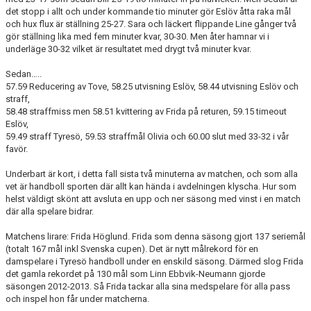
det stopp i allt och under kommande tio minuter gör Eslöv åtta raka mål
och hux flux är ställning 25-27. Sara och läckert flippande Line gånger två
gör ställning lika med fem minuter kvar, 30-30. Men åter hamnar vi i
underläge 30-32 vilket är resultatet med drygt två minuter kvar.
Sedan…..
57.59 Reducering av Tove, 58.25 utvisning Eslöv, 58.44 utvisning Eslöv och
straff,
58.48 straffmiss men 58.51 kvittering av Frida på returen, 59.15 timeout
Eslöv,
59.49 straff Tyresö, 59.53 straffmål Olivia och 60.00 slut med 33-32 i vår
favör.
Underbart är kort, i detta fall sista två minuterna av matchen, och som alla
vet är handboll sporten där allt kan hända i avdelningen klyscha. Hur som
helst väldigt skönt att avsluta en upp och ner säsong med vinst i en match
där alla spelare bidrar.
Matchens lirare: Frida Höglund. Frida som denna säsong gjort 137 seriemål
(totalt 167 mål inkl Svenska cupen). Det är nytt målrekord för en
damspelare i Tyresö handboll under en enskild säsong. Därmed slog Frida
det gamla rekordet på 130 mål som Linn Ebbvik-Neumann gjorde
säsongen 2012-2013. Så Frida tackar alla sina medspelare för alla pass
och inspel hon får under matcherna.