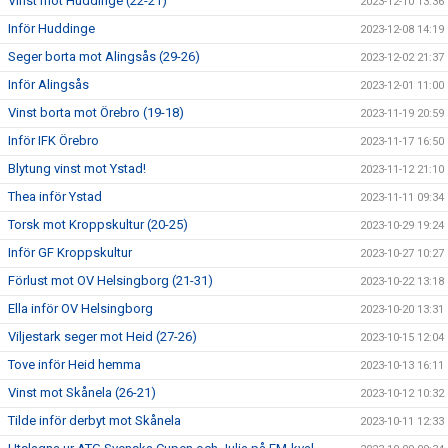
Vinst mot Huddinge (22-21)
2023-12-10 13:36
Inför Huddinge
2023-12-08 14:19
Seger borta mot Alingsås (29-26)
2023-12-02 21:37
Inför Alingsås
2023-12-01 11:00
Vinst borta mot Örebro (19-18)
2023-11-19 20:59
Inför IFK Örebro
2023-11-17 16:50
Blytung vinst mot Ystad!
2023-11-12 21:10
Thea inför Ystad
2023-11-11 09:34
Torsk mot Kroppskultur (20-25)
2023-10-29 19:24
Inför GF Kroppskultur
2023-10-27 10:27
Förlust mot OV Helsingborg (21-31)
2023-10-22 13:18
Ella inför OV Helsingborg
2023-10-20 13:31
Viljestark seger mot Heid (27-26)
2023-10-15 12:04
Tove inför Heid hemma
2023-10-13 16:11
Vinst mot Skånela (26-21)
2023-10-12 10:32
Tilde inför derbyt mot Skånela
2023-10-11 12:33