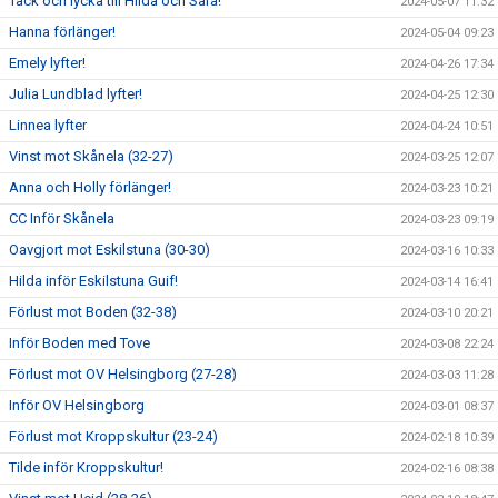
Tack och lycka till Hilda och Sara!
2024-05-07 11:32
Hanna förlänger!
2024-05-04 09:23
Emely lyfter!
2024-04-26 17:34
Julia Lundblad lyfter!
2024-04-25 12:30
Linnea lyfter
2024-04-24 10:51
Vinst mot Skånela (32-27)
2024-03-25 12:07
Anna och Holly förlänger!
2024-03-23 10:21
CC Inför Skånela
2024-03-23 09:19
Oavgjort mot Eskilstuna (30-30)
2024-03-16 10:33
Hilda inför Eskilstuna Guif!
2024-03-14 16:41
Förlust mot Boden (32-38)
2024-03-10 20:21
Inför Boden med Tove
2024-03-08 22:24
Förlust mot OV Helsingborg (27-28)
2024-03-03 11:28
Inför OV Helsingborg
2024-03-01 08:37
Förlust mot Kroppskultur (23-24)
2024-02-18 10:39
Tilde inför Kroppskultur!
2024-02-16 08:38