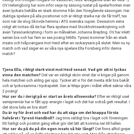
OV Helsingborg har som inför varje ny säsong rustat på spelarfronten men
även lyckats behålla en stark stomme från den föregående säsongen. Har
duktiga spelare på alla positioner och är riktigt starka när de får träff, tex
som när de slog Skövde hemma i ATG svenska cupen. Dessutom extra
roligt att mötas då de har flera spelare med Stockholmsanknytning och
även Tyresöanknytning i form av målvakten Johanna Brejding. OV har inlett
serien bra och har fem av sex poäng hittills. Tyresö kommer från en stark
insats och tvåpoängare mot Heid efter en rackarysare på slutet. Men nu ny
match och vad säger en av våra nya spelare Ella Forsberg inför denna
match?
Tjena Ella, riktigt stark vinst mot Heid senast. Vad gör att ni lyckas
vinna den matchen?
Det var en väldigt skön vinst där vi krigar på genom
hela matchen och aldrig ger upp. Tycker att vi för det mesta står bra bakåt
och är lyckosamma i tryckspelet. Sen är Meja grym i målet vilket säkrar våra
2 poäng!
Hur ser du i övrigt på er start av årets allsvenska?
Efter en riktigt usel
seriepremiär har vi fått upp energin i laget och det har också gett resultat. I
det stora hela en bra start!
Du är ny för året och vad har du att säga om det knappa första
halvåret i Tyresö Handboll?
Jag trivs väldigt bra i laget och föreningen.
Ett härligt och positivt gäng vilket gör det lätt att komma ner till hallen.
Hur ser du på du på din egen insats så här långt?
Det finns alltid grejer