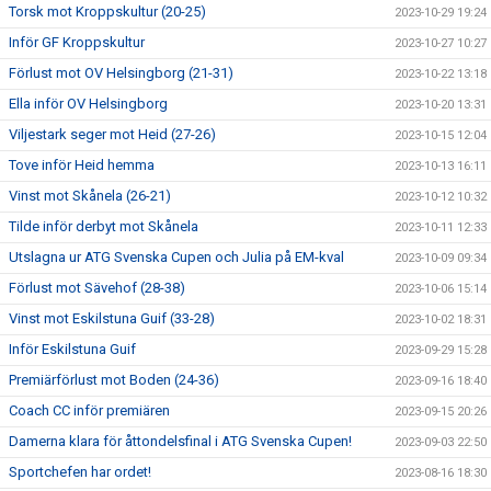
Torsk mot Kroppskultur (20-25)
2023-10-29 19:24
Inför GF Kroppskultur
2023-10-27 10:27
Förlust mot OV Helsingborg (21-31)
2023-10-22 13:18
Ella inför OV Helsingborg
2023-10-20 13:31
Viljestark seger mot Heid (27-26)
2023-10-15 12:04
Tove inför Heid hemma
2023-10-13 16:11
Vinst mot Skånela (26-21)
2023-10-12 10:32
Tilde inför derbyt mot Skånela
2023-10-11 12:33
Utslagna ur ATG Svenska Cupen och Julia på EM-kval
2023-10-09 09:34
Förlust mot Sävehof (28-38)
2023-10-06 15:14
Vinst mot Eskilstuna Guif (33-28)
2023-10-02 18:31
Inför Eskilstuna Guif
2023-09-29 15:28
Premiärförlust mot Boden (24-36)
2023-09-16 18:40
Coach CC inför premiären
2023-09-15 20:26
Damerna klara för åttondelsfinal i ATG Svenska Cupen!
2023-09-03 22:50
Sportchefen har ordet!
2023-08-16 18:30