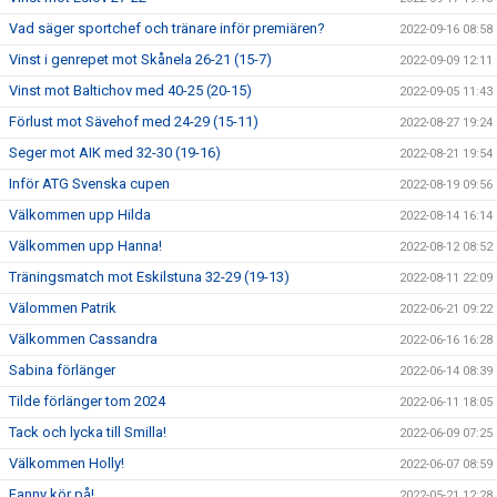
Vad säger sportchef och tränare inför premiären?
2022-09-16 08:58
Vinst i genrepet mot Skånela 26-21 (15-7)
2022-09-09 12:11
Vinst mot Baltichov med 40-25 (20-15)
2022-09-05 11:43
Förlust mot Sävehof med 24-29 (15-11)
2022-08-27 19:24
Seger mot AIK med 32-30 (19-16)
2022-08-21 19:54
Inför ATG Svenska cupen
2022-08-19 09:56
Välkommen upp Hilda
2022-08-14 16:14
Välkommen upp Hanna!
2022-08-12 08:52
Träningsmatch mot Eskilstuna 32-29 (19-13)
2022-08-11 22:09
Välommen Patrik
2022-06-21 09:22
Välkommen Cassandra
2022-06-16 16:28
Sabina förlänger
2022-06-14 08:39
Tilde förlänger tom 2024
2022-06-11 18:05
Tack och lycka till Smilla!
2022-06-09 07:25
Välkommen Holly!
2022-06-07 08:59
Fanny kör på!
2022-05-21 12:28