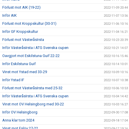
Förlust mot AIK (19-22)
2022-11-09 20:44
Inför AIK
2022-11-07 13:56
Förlust mot Kroppskultur (30-31)
2022-11-06 10:16
Inför GF Kroppskultur
2022-11-04 16:21
Förlust mot VästeråsIrsta
2022-10-23 20:39
Inför VästeråsIrsta i ATG Svenska cupen
2022-10-21 14:07
Oavgjort mot Eskilstuna Guif 22-22
2022-10-16 15:46
Inför Eskilstuna Guif
2022-10-14 10:01
Vinst mot Ystad med 33-29
2022-10-09 10:16
Inför Ystad IF
2022-10-07 10:38
Förlust mot VästeråsIrsta med 25-32
2022-10-06 10:53
Inför VästeråsIrsta i ATG Svenska cupen
2022-10-04 14:42
Vinst mot OV Helsingborg med 30-22
2022-10-03 16:27
Inför OV Helsingborg
2022-09-30 17:08
Anna klar tom 2024
2022-09-18 17:04
Vinst mot Eslöv 27-22
2022-09-17 19:16