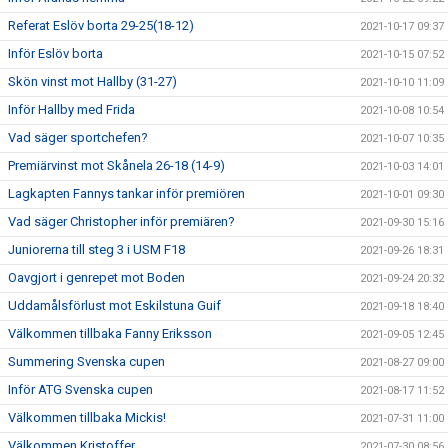
Referat Eslöv borta 29-25(18-12)
2021-10-17 09:37
Inför Eslöv borta
2021-10-15 07:52
Skön vinst mot Hallby (31-27)
2021-10-10 11:09
Inför Hallby med Frida
2021-10-08 10:54
Vad säger sportchefen?
2021-10-07 10:35
Premiärvinst mot Skånela 26-18 (14-9)
2021-10-03 14:01
Lagkapten Fannys tankar inför premiören
2021-10-01 09:30
Vad säger Christopher inför premiären?
2021-09-30 15:16
Juniorerna till steg 3 i USM F18
2021-09-26 18:31
Oavgjort i genrepet mot Boden
2021-09-24 20:32
Uddamålsförlust mot Eskilstuna Guif
2021-09-18 18:40
Välkommen tillbaka Fanny Eriksson
2021-09-05 12:45
Summering Svenska cupen
2021-08-27 09:00
Inför ATG Svenska cupen
2021-08-17 11:52
Välkommen tillbaka Mickis!
2021-07-31 11:00
Välkommen Kristoffer
2021-07-30 08:56