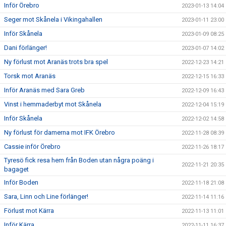
Inför Örebro
2023-01-13 14:04
Seger mot Skånela i Vikingahallen
2023-01-11 23:00
Inför Skånela
2023-01-09 08:25
Dani förlänger!
2023-01-07 14:02
Ny förlust mot Aranäs trots bra spel
2022-12-23 14:21
Torsk mot Aranäs
2022-12-15 16:33
Inför Aranäs med Sara Greb
2022-12-09 16:43
Vinst i hemmaderbyt mot Skånela
2022-12-04 15:19
Inför Skånela
2022-12-02 14:58
Ny förlust för damerna mot IFK Örebro
2022-11-28 08:39
Cassie inför Örebro
2022-11-26 18:17
Tyresö fick resa hem från Boden utan några poäng i
2022-11-21 20:35
bagaget
Inför Boden
2022-11-18 21:08
Sara, Linn och Line förlänger!
2022-11-14 11:16
Förlust mot Kärra
2022-11-13 11:01
Inför Kärra
2022-11-11 16:37