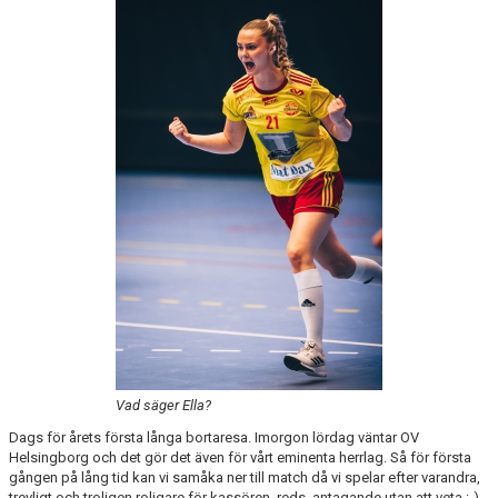
KALENDER
KONTAKT
Vad säger Ella?
Dags för årets första långa bortaresa. Imorgon lördag väntar OV
Helsingborg och det gör det även för vårt eminenta herrlag. Så för första
gången på lång tid kan vi samåka ner till match då vi spelar efter varandra,
trevligt och troligen roligare för kassören, reds. antagande utan att veta :-).