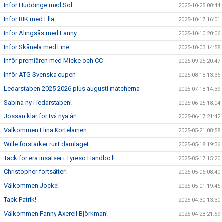
Inför Huddinge med Sol
2025-10-25 08:44
Inför RIK med Ella
2025-10-17 16:01
Inför Alingsås med Fanny
2025-10-10 20:06
Inför Skånela med Line
2025-10-03 14:58
Inför premiären med Micke och CC
2025-09-25 20:47
Inför ATG Svenska cupen
2025-08-15 13:36
Ledarstaben 2025-2026 plus augusti matcherna
2025-07-18 14:39
Sabina ny i ledarstaben!
2025-06-25 18:04
Jossan klar för två nya år!
2025-06-17 21:42
Välkommen Elina Kortelainen
2025-05-21 08:58
Wille förstärker runt damlaget
2025-05-18 19:36
Tack för era insatser i Tyresö Handboll!
2025-05-17 15:20
Christopher fortsätter!
2025-05-06 08:40
Välkommen Jocke!
2025-05-01 19:46
Tack Patrik!
2025-04-30 13:30
Välkommen Fanny Axerell Björkman!
2025-04-28 21:59