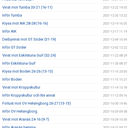
Vinst mot Tumba 33-21 (16-11)
2021-12-22 19:03
Inför Tumba
2021-12-20 13:22
Kryss mot AIK 28-28 (16-16)
2021-12-19 16:55
Inför AIK
2021-12-17 11:19
Derbyvinst mot GT Söder (31-19)
2021-12-04 10:54
Inför GT Söder
2021-12-02 12:22
Vinst mot Eskilstuna Guif (32-24)
2021-11-22 08:29
Inför Eskilstuna Guif
2021-11-20 08:37
Kryss mot Boden 26-26 (13-13)
2021-11-16 23:03
Inför Boden
2021-11-15 15:27
Vinst mot Kroppskultur
2021-11-14 15:18
Inför Kroppskultur och lite annat
2021-11-12 09:16
Förlust mot OV Helsingborg 26-27 (13-13)
2021-10-30 19:46
Inför OV Helsingborg
2021-10-29 09:58
Vinst mot Aranäs 24-16 (9-7)
2021-10-24 10:30
Inför Aranäs hemma
2021-10-22 09:22