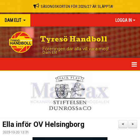
SÄSONGSKORTEN FÖR 2026/27 ÄR SLÄPPTA!
DAM ELIT
LOGGA IN
Tyresö Handboll
Föreningen där alla vill vara med!
Dam Elit
HEM
NYHETER
TRUPPEN
MATCHER
Ella inför OV Helsingborg
<
>
TABELL
2023-10-20 13:31