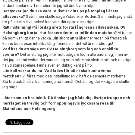
att jobba på, så en felfri inledning har det inte varit. Men från att tidigare
endast spelar div 1 matcher får jag väl ändå vara nöjd.
Det tycker jag du ska vara. Vilket är ditt tips på topplag i årets
allsvenska?
Svårt, men skulle säga Ystad eller Boden. Sen måste jag ändå
tro på att vi själva också kan vara där uppe och kriga!
Rätt inställning! På lördag årets första långresa i allsvenskan, OV
Helsingborg borta. Hur förbereder ni er inför den matchen?
Vi tränar
på som vanligt denna vecka. Blir skönt att vi åker ner redan på fredag så
känns bussresan inte lika lång i benen när det väl är matchdags!
Vad har du att säga om OV Helsingborg som lag och enskilda
spelare?
Det är ett lag jag inte mött tidigare (som alla andra lag) men av
det jag sett så verkar det vara ett lag som både har skyttekraft och duktiga
halvdistansspelare. Finns även en duktig kant på h6.
Lite koll verkar du ha.
Vad krävs för att ni ska kunna vinna
matchen?
Vi får ta med oss inställningen vi haft de senaste matcherna.
Stå bra bakåt så vi kan springa på framåt. Det är nog det viktigaste skulle
jag säga.
Låter som en bra taktik. Då önskar jag både dig, övriga truppen och
herrlaget en trevlig och förhoppningsvis lyckosam resa till
Skåneland och Helsingborg.