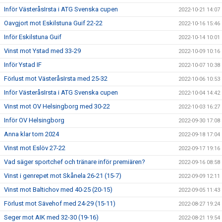
Inför VästeråsIrsta i ATG Svenska cupen
2022-10-21 14:07
Oavgjort mot Eskilstuna Guif 22-22
2022-10-16 15:46
Inför Eskilstuna Guif
2022-10-14 10:01
Vinst mot Ystad med 33-29
2022-10-09 10:16
Inför Ystad IF
2022-10-07 10:38
Förlust mot VästeråsIrsta med 25-32
2022-10-06 10:53
Inför VästeråsIrsta i ATG Svenska cupen
2022-10-04 14:42
Vinst mot OV Helsingborg med 30-22
2022-10-03 16:27
Inför OV Helsingborg
2022-09-30 17:08
Anna klar tom 2024
2022-09-18 17:04
Vinst mot Eslöv 27-22
2022-09-17 19:16
Vad säger sportchef och tränare inför premiären?
2022-09-16 08:58
Vinst i genrepet mot Skånela 26-21 (15-7)
2022-09-09 12:11
Vinst mot Baltichov med 40-25 (20-15)
2022-09-05 11:43
Förlust mot Sävehof med 24-29 (15-11)
2022-08-27 19:24
Seger mot AIK med 32-30 (19-16)
2022-08-21 19:54