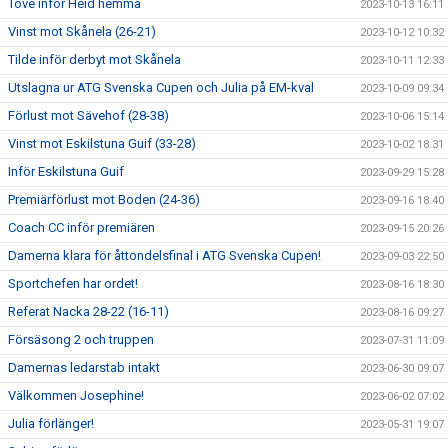
Tove inför Heid hemma
2023-10-13 16:11
Vinst mot Skånela (26-21)
2023-10-12 10:32
Tilde inför derbyt mot Skånela
2023-10-11 12:33
Utslagna ur ATG Svenska Cupen och Julia på EM-kval
2023-10-09 09:34
Förlust mot Sävehof (28-38)
2023-10-06 15:14
Vinst mot Eskilstuna Guif (33-28)
2023-10-02 18:31
Inför Eskilstuna Guif
2023-09-29 15:28
Premiärförlust mot Boden (24-36)
2023-09-16 18:40
Coach CC inför premiären
2023-09-15 20:26
Damerna klara för åttondelsfinal i ATG Svenska Cupen!
2023-09-03 22:50
Sportchefen har ordet!
2023-08-16 18:30
Referat Nacka 28-22 (16-11)
2023-08-16 09:27
Försäsong 2 och truppen
2023-07-31 11:09
Damernas ledarstab intakt
2023-06-30 09:07
Välkommen Josephine!
2023-06-02 07:02
Julia förlänger!
2023-05-31 19:07