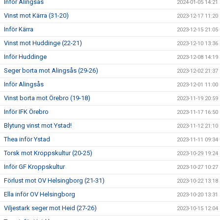
Inför Alingsås
2024-01-05 14:21
Vinst mot Kärra (31-20)
2023-12-17 11:20
Inför Kärra
2023-12-15 21:05
Vinst mot Huddinge (22-21)
2023-12-10 13:36
Inför Huddinge
2023-12-08 14:19
Seger borta mot Alingsås (29-26)
2023-12-02 21:37
Inför Alingsås
2023-12-01 11:00
Vinst borta mot Örebro (19-18)
2023-11-19 20:59
Inför IFK Örebro
2023-11-17 16:50
Blytung vinst mot Ystad!
2023-11-12 21:10
Thea inför Ystad
2023-11-11 09:34
Torsk mot Kroppskultur (20-25)
2023-10-29 19:24
Inför GF Kroppskultur
2023-10-27 10:27
Förlust mot OV Helsingborg (21-31)
2023-10-22 13:18
Ella inför OV Helsingborg
2023-10-20 13:31
Viljestark seger mot Heid (27-26)
2023-10-15 12:04