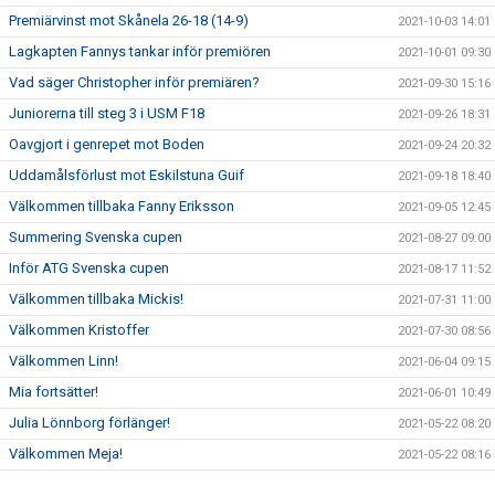
Premiärvinst mot Skånela 26-18 (14-9)
2021-10-03 14:01
Lagkapten Fannys tankar inför premiören
2021-10-01 09:30
Vad säger Christopher inför premiären?
2021-09-30 15:16
Juniorerna till steg 3 i USM F18
2021-09-26 18:31
Oavgjort i genrepet mot Boden
2021-09-24 20:32
Uddamålsförlust mot Eskilstuna Guif
2021-09-18 18:40
Välkommen tillbaka Fanny Eriksson
2021-09-05 12:45
Summering Svenska cupen
2021-08-27 09:00
Inför ATG Svenska cupen
2021-08-17 11:52
Välkommen tillbaka Mickis!
2021-07-31 11:00
Välkommen Kristoffer
2021-07-30 08:56
Välkommen Linn!
2021-06-04 09:15
Mia fortsätter!
2021-06-01 10:49
Julia Lönnborg förlänger!
2021-05-22 08:20
Välkommen Meja!
2021-05-22 08:16
Lovisa lyfter!
2021-05-14 15:40