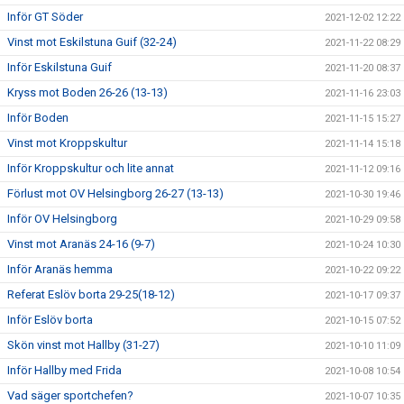
Inför GT Söder
2021-12-02 12:22
Vinst mot Eskilstuna Guif (32-24)
2021-11-22 08:29
Inför Eskilstuna Guif
2021-11-20 08:37
Kryss mot Boden 26-26 (13-13)
2021-11-16 23:03
Inför Boden
2021-11-15 15:27
Vinst mot Kroppskultur
2021-11-14 15:18
Inför Kroppskultur och lite annat
2021-11-12 09:16
Förlust mot OV Helsingborg 26-27 (13-13)
2021-10-30 19:46
Inför OV Helsingborg
2021-10-29 09:58
Vinst mot Aranäs 24-16 (9-7)
2021-10-24 10:30
Inför Aranäs hemma
2021-10-22 09:22
Referat Eslöv borta 29-25(18-12)
2021-10-17 09:37
Inför Eslöv borta
2021-10-15 07:52
Skön vinst mot Hallby (31-27)
2021-10-10 11:09
Inför Hallby med Frida
2021-10-08 10:54
Vad säger sportchefen?
2021-10-07 10:35