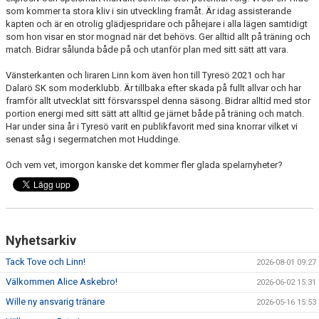
som kommer ta stora kliv i sin utveckling framåt. Är idag assisterande
kapten och är en otrolig glädjespridare och påhejare i alla lägen samtidigt
som hon visar en stor mognad när det behövs. Ger alltid allt på träning och
match. Bidrar sålunda både på och utanför plan med sitt sätt att vara.
Vänsterkanten och liraren Linn kom även hon till Tyresö 2021 och har
Dalarö SK som moderklubb. Är tillbaka efter skada på fullt allvar och har
framför allt utvecklat sitt försvarsspel denna säsong. Bidrar alltid med stor
portion energi med sitt sätt att alltid ge järnet både på träning och match.
Har under sina år i Tyresö varit en publikfavorit med sina knorrar vilket vi
senast såg i segermatchen mot Huddinge.
Och vem vet, imorgon kanske det kommer fler glada spelarnyheter?
Nyhetsarkiv
Tack Tove och Linn!
2026-08-01 09:27
Välkommen Alice Askebro!
2026-06-02 15:31
Wille ny ansvarig tränare
2026-05-16 15:53