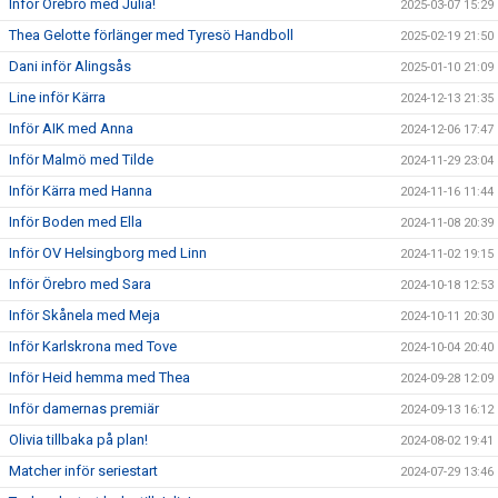
Inför Örebro med Julia!
2025-03-07 15:29
Thea Gelotte förlänger med Tyresö Handboll
2025-02-19 21:50
Dani inför Alingsås
2025-01-10 21:09
Line inför Kärra
2024-12-13 21:35
Inför AIK med Anna
2024-12-06 17:47
Inför Malmö med Tilde
2024-11-29 23:04
Inför Kärra med Hanna
2024-11-16 11:44
Inför Boden med Ella
2024-11-08 20:39
Inför OV Helsingborg med Linn
2024-11-02 19:15
Inför Örebro med Sara
2024-10-18 12:53
Inför Skånela med Meja
2024-10-11 20:30
Inför Karlskrona med Tove
2024-10-04 20:40
Inför Heid hemma med Thea
2024-09-28 12:09
Inför damernas premiär
2024-09-13 16:12
Olivia tillbaka på plan!
2024-08-02 19:41
Matcher inför seriestart
2024-07-29 13:46