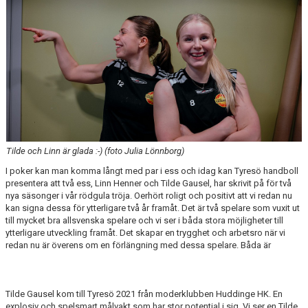
KALENDER
KONTAKT
Tilde och Linn är glada :-) (foto Julia Lönnborg)
I poker kan man komma långt med par i ess och idag kan Tyresö handboll
presentera att två ess, Linn Henner och Tilde Gausel, har skrivit på för två
nya säsonger i vår rödgula tröja. Oerhört roligt och positivt att vi redan nu
kan signa dessa för ytterligare två år framåt. Det är två spelare som vuxit ut
till mycket bra allsvenska spelare och vi ser i båda stora möjligheter till
ytterligare utveckling framåt. Det skapar en trygghet och arbetsro när vi
redan nu är överens om en förlängning med dessa spelare. Båda är
Tilde Gausel kom till Tyresö 2021 från moderklubben Huddinge HK. En
explosiv och spelsmart målvakt som har stor potential i sig. Vi ser en Tilde