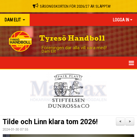
SÄSONGSKORTEN FÖR 2026/27 ÄR SLÄPPTA!
DAM ELIT
LOGGA IN
Tyresö Handboll
Föreningen där alla vill vara med!
Dam Elit
HEM
NYHETER
TRUPPEN
MATCHER
Tilde och Linn klara tom 2026!
<
>
TABELL
2024-01-30 07:55