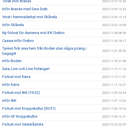
Torsk mot Aranäs
2022-12-15 16:33
Inför Aranäs med Sara Greb
2022-12-09 16:43
Vinst i hemmaderbyt mot Skånela
2022-12-04 15:19
Inför Skånela
2022-12-02 14:58
Ny förlust för damerna mot IFK Örebro
2022-11-28 08:39
Cassie inför Örebro
2022-11-26 18:17
Tyresö fick resa hem från Boden utan några poäng i
2022-11-21 20:35
bagaget
Inför Boden
2022-11-18 21:08
Sara, Linn och Line förlänger!
2022-11-14 11:16
Förlust mot Kärra
2022-11-13 11:01
Inför Kärra
2022-11-11 16:37
Förlust mot AIK (19-22)
2022-11-09 20:44
Inför AIK
2022-11-07 13:56
Förlust mot Kroppskultur (30-31)
2022-11-06 10:16
Inför GF Kroppskultur
2022-11-04 16:21
Förlust mot VästeråsIrsta
2022-10-23 20:39