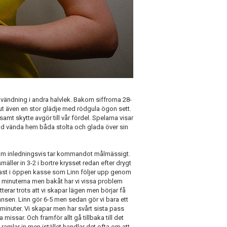
 vändning i andra halvlek. Bakom siffrorna 28-
lut även en stor glädje med rödgula ögon sett.
mt skytte avgör till vår fördel. Spelarna visar
ud vända hem båda stolta och glada över sin
 som inledningsvis tar kommandot målmässigt.
smäller in 3-2 i bortre krysset redan efter drygt
ast i öppen kasse som Linn följer upp genom
 8 minuterna men bakåt har vi vissa problem
erar trots att vi skapar lägen men börjar få
nsen. Linn gör 6-5 men sedan gör vi bara ett
 minuter. Vi skapar men har svårt sista pass
 missar. Och framför allt gå tillbaka till det
 ramlar in men istället handlar det ofta om att