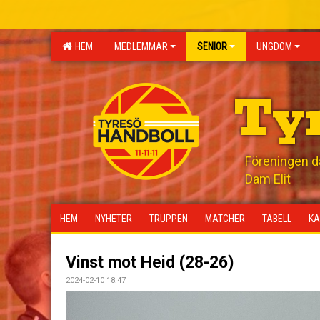
HEM
MEDLEMMAR
SENIOR
UNGDOM
Ty
Föreningen där
Dam Elit
HEM
NYHETER
TRUPPEN
MATCHER
TABELL
KA
Vinst mot Heid (28-26)
2024-02-10 18:47