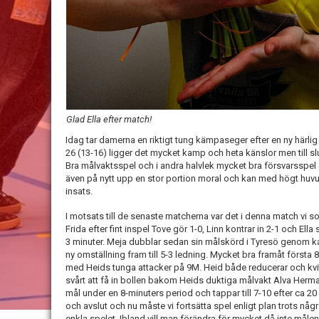
Glad Ella efter match!
Idag tar damerna en riktigt tung kämpaseger efter en ny härlig
26 (13-16) ligger det mycket kamp och heta känslor men till s
Bra målvaktsspel och i andra halvlek mycket bra försvarsspel sa
även på nytt upp en stor portion moral och kan med högt huv
insats.
I motsats till de senaste matcherna var det i denna match vi
Frida efter fint inspel Tove gör 1-0, Linn kontrar in 2-1 och Ella 
3 minuter. Meja dubblar sedan sin målskörd i Tyresö genom k
ny omställning fram till 5-3 ledning. Mycket bra framåt första
med Heids tunga attacker på 9M. Heid både reducerar och kvitt
svårt att få in bollen bakom Heids duktiga målvakt Alva Herma
mål under en 8-minuters period och tappar till 7-10 efter ca 20
och avslut och nu måste vi fortsätta spel enligt plan trots några
enkla spelet. Ibland vill man förändra för mycket då inte målen