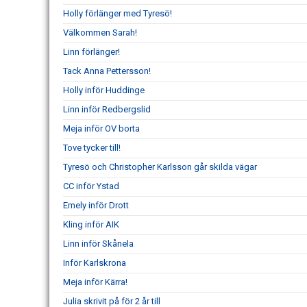
Holly förlänger med Tyresö!
Välkommen Sarah!
Linn förlänger!
Tack Anna Pettersson!
Holly inför Huddinge
Linn inför Redbergslid
Meja inför OV borta
Tove tycker till!
Tyresö och Christopher Karlsson går skilda vägar
CC inför Ystad
Emely inför Drott
Kling inför AIK
Linn inför Skånela
Inför Karlskrona
Meja inför Kärra!
Julia skrivit på för 2 år till