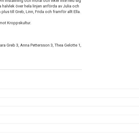
ym inställning och moral och viker inte ned sig
a halvlek över hela linjen anförda av Julia och
lus till Greb, Linn, Frida och framför allt Ella.
 mot Kroppskultur.
ara Greb 3, Anna Pettersson 3, Thea Gelotte 1,