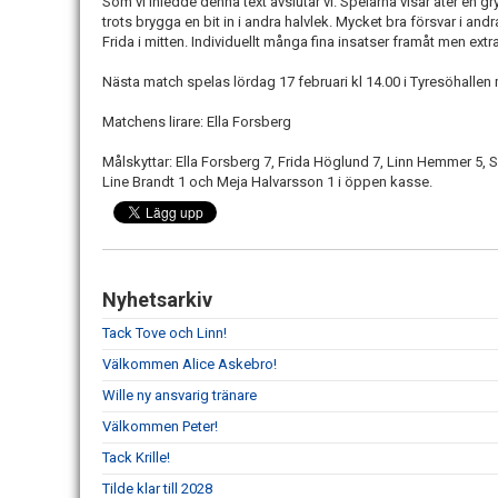
Som vi inledde denna text avslutar vi. Spelarna visar åter en gr
trots brygga en bit in i andra halvlek. Mycket bra försvar i andr
Frida i mitten. Individuellt många fina insatser framåt men extra p
Nästa match spelas lördag 17 februari kl 14.00 i Tyresöhallen
Matchens lirare: Ella Forsberg
Målskyttar: Ella Forsberg 7, Frida Höglund 7, Linn Hemmer 5, S
Line Brandt 1 och Meja Halvarsson 1 i öppen kasse.
Nyhetsarkiv
Tack Tove och Linn!
Välkommen Alice Askebro!
Wille ny ansvarig tränare
Välkommen Peter!
Tack Krille!
Tilde klar till 2028