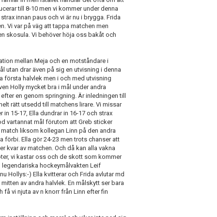
educerar till 8-10 men vi kommer under denna
6 strax innan paus och vi är nu i brygga. Frida
en. Vi var på väg att tappa matchen men
en skosula. Vi behöver höja oss bakåt och
uation mellan Meja och en motståndare i
ål utan drar även på sig en utvisning i denna
a första halvlek men i och med utvisning
Även Holly mycket bra i mål under andra
t efter en genom springning. Är inledningen till
elt rätt utsedd till matchens lirare. Vi missar
 in 15-17, Ella dundrar in 16-17 och strax
riod vartannat mål förutom att Greb sticker
s match liksom kollegan Linn på den andra
förbi. Ella gör 24-23 men trots chanser att
ter kvar av matchen. Och då kan alla vakna
töter, vi kastar oss och de skott som kommer
m legendariska hockeymålvakten Leif
 Hollys:-) Ella kvitterar och Frida avlutar md
i mitten av andra halvlek. En målskytt ser bara
å vi njuta av n knorr från Linn efter fin