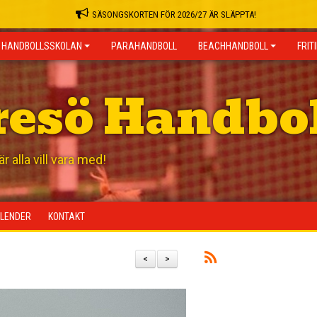
SÄSONGSKORTEN FÖR 2026/27 ÄR SLÄPPTA!
HANDBOLLSSKOLAN
PARAHANDBOLL
BEACHHANDBOLL
FRIT
resö Handbo
 alla vill vara med!
LENDER
KONTAKT
<
>