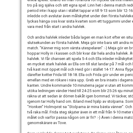
tro på sig själva och sitt egna spel. Linn het i denna match r
period inte i kapp utan i stället tappar vi till 9-13 som blir 12-1
inledde och avslutar även målskyttet under den första halvlek
lyckas hänga oss kvar sista kvarten som ett tuggummi under 
vara med från start i andra halvlek.
Och andra halvlek inleder båda lagen en man kort efter en sit
slutsekunden av första halvlek. Meja gör inte bara sitt andra m
match. ”Känner mig som värsta utespelaren” :-) Meja gör en br
hoppar Holly in i kassen och blir kvar där hela andra halvlek. 
halvlek. Vi får chansen att spela 5-4 och Ella inleder målskytte
en mycket stark halvlek av Ella om till slut landar på 7 mål och h
två kast mot öppet mål och Heid gör i stället 14-17. Anna flyger
därefter kvitter Frida till 18-18. Ella och Frida gör under en pe
emellan med en rökare i nära upp. Greb en bra insats i dagen
kanten. Undre kommande 10 minuterna jagar vi utan att komma 
utöka ledningen vänder Heid till 24-25 som blir 25-26 sju minu
räkna ut att sedan är dörren bakåt igen bommad. Vi täcker, s
igenom tar Holly hand om. Ibland med hjälp av stolparna. So
”Honken” Holmqvist sa ”Stolparna är mina bästa vänner”. Och nu
två raka mål. Frida steg skjuter även in ett mål från 9-10 meter 
målet och varför passa någon om är fri? :-) Även i denna match f
genomskärare av Tove.