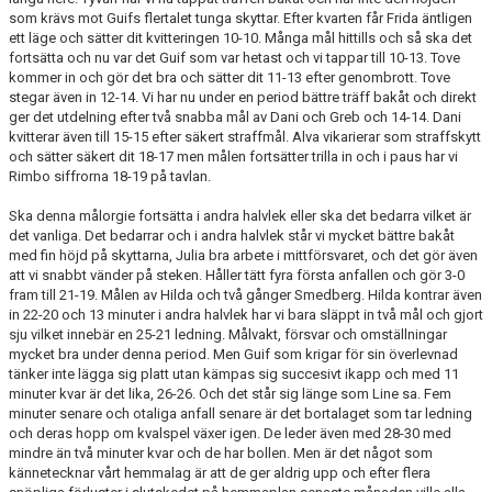
som krävs mot Guifs flertalet tunga skyttar. Efter kvarten får Frida äntligen
ett läge och sätter dit kvitteringen 10-10. Många mål hittills och så ska det
fortsätta och nu var det Guif som var hetast och vi tappar till 10-13. Tove
kommer in och gör det bra och sätter dit 11-13 efter genombrott. Tove
stegar även in 12-14. Vi har nu under en period bättre träff bakåt och direkt
ger det utdelning efter två snabba mål av Dani och Greb och 14-14. Dani
kvitterar även till 15-15 efter säkert straffmål. Alva vikarierar som straffskytt
och sätter säkert dit 18-17 men målen fortsätter trilla in och i paus har vi
Rimbo siffrorna 18-19 på tavlan.
Ska denna målorgie fortsätta i andra halvlek eller ska det bedarra vilket är
det vanliga. Det bedarrar och i andra halvlek står vi mycket bättre bakåt
med fin höjd på skyttarna, Julia bra arbete i mittförsvaret, och det gör även
att vi snabbt vänder på steken. Håller tätt fyra första anfallen och gör 3-0
fram till 21-19. Målen av Hilda och två gånger Smedberg. Hilda kontrar även
in 22-20 och 13 minuter i andra halvlek har vi bara släppt in två mål och gjort
sju vilket innebär en 25-21 ledning. Målvakt, försvar och omställningar
mycket bra under denna period. Men Guif som krigar för sin överlevnad
tänker inte lägga sig platt utan kämpas sig succesivt ikapp och med 11
minuter kvar är det lika, 26-26. Och det står sig länge som Line sa. Fem
minuter senare och otaliga anfall senare är det bortalaget som tar ledning
och deras hopp om kvalspel växer igen. De leder även med 28-30 med
mindre än två minuter kvar och de har bollen. Men är det något som
kännetecknar vårt hemmalag är att de ger aldrig upp och efter flera