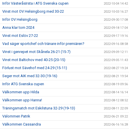
Inför VästeråsIrsta i ATG Svenska cupen
2022-10-04 14:42
Vinst mot OV Helsingborg med 30-22
2022-10-03 16:27
Inför OV Helsingborg
2022-09-30 17:08
Anna klar tom 2024
2022-09-18 17:04
Vinst mot Eslöv 27-22
2022-09-17 19:16
Vad säger sportchef och tränare inför premiären?
2022-09-16 08:58
Vinst i genrepet mot Skånela 26-21 (15-7)
2022-09-09 12:11
Vinst mot Baltichov med 40-25 (20-15)
2022-09-05 11:43
Förlust mot Sävehof med 24-29 (15-11)
2022-08-27 19:24
Seger mot AIK med 32-30 (19-16)
2022-08-21 19:54
Inför ATG Svenska cupen
2022-08-19 09:56
Välkommen upp Hilda
2022-08-14 16:14
Välkommen upp Hanna!
2022-08-12 08:52
Träningsmatch mot Eskilstuna 32-29 (19-13)
2022-08-11 22:09
Välommen Patrik
2022-06-21 09:22
Välkommen Cassandra
2022-06-16 16:28