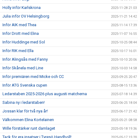
Holly inför Karlskrona
2025-11-28 21:03
Julia inför OV Helsingborg
2025-11-21 14:42
Inför AIK med Thea
2025-11-14 17:39
Inför Drott med Elina
2025-11-07 16:55
Inför Huddinge med Sol
2025-10-25 08:44
Inför RIK med Ella
2025-10-17 16:01
Inför Alingsås med Fanny
2025-10-10 20:06
Inför Skånela med Line
2025-10-03 14:58
Inför premiären med Micke och CC
2025-09-25 20:47
Inför ATG Svenska cupen
2025-08-15 13:36
Ledarstaben 2025-2026 plus augusti matcherna
2025-07-18 14:39
Sabina ny i ledarstaben!
2025-06-25 18:04
Jossan klar för två nya år!
2025-06-17 21:42
Välkommen Elina Kortelainen
2025-05-21 08:58
Wille förstärker runt damlaget
2025-05-18 19:36
Tack för era insatser i Tyresö Handboll!
2025-05-17 15:20