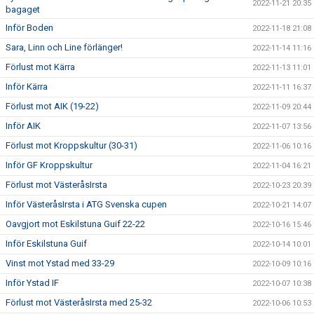
2022-11-21 20:35
bagaget
Inför Boden
2022-11-18 21:08
Sara, Linn och Line förlänger!
2022-11-14 11:16
Förlust mot Kärra
2022-11-13 11:01
Inför Kärra
2022-11-11 16:37
Förlust mot AIK (19-22)
2022-11-09 20:44
Inför AIK
2022-11-07 13:56
Förlust mot Kroppskultur (30-31)
2022-11-06 10:16
Inför GF Kroppskultur
2022-11-04 16:21
Förlust mot VästeråsIrsta
2022-10-23 20:39
Inför VästeråsIrsta i ATG Svenska cupen
2022-10-21 14:07
Oavgjort mot Eskilstuna Guif 22-22
2022-10-16 15:46
Inför Eskilstuna Guif
2022-10-14 10:01
Vinst mot Ystad med 33-29
2022-10-09 10:16
Inför Ystad IF
2022-10-07 10:38
Förlust mot VästeråsIrsta med 25-32
2022-10-06 10:53