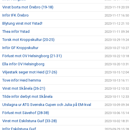
Vinst borta mot Örebro (19-18)
2023-11-19 20:59
Inför IFK Örebro
2023-11-17 16:50
Blytung vinst mot Ystad!
2023-11-12 21:10
Thea inför Ystad
2023-11-11 09:34
Torsk mot Kroppskultur (20-25)
2023-10-29 19:24
Inför GF Kroppskultur
2023-10-27 10:27
Förlust mot OV Helsingborg (21-31)
2023-10-22 13:18
Ella inför OV Helsingborg
2023-10-20 13:31
Viljestark seger mot Heid (27-26)
2023-10-15 12:04
Tove inför Heid hemma
2023-10-13 16:11
Vinst mot Skånela (26-21)
2023-10-12 10:32
Tilde inför derbyt mot Skånela
2023-10-11 12:33
Utslagna ur ATG Svenska Cupen och Julia på EM-kval
2023-10-09 09:34
Förlust mot Sävehof (28-38)
2023-10-06 15:14
Vinst mot Eskilstuna Guif (33-28)
2023-10-02 18:31
Inför Eskilstuna Guif
2023-09-29 15:28