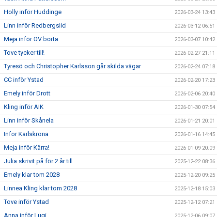
Holly inför Huddinge
2026-03-24 13:43
Linn inför Redbergslid
2026-03-12 06:51
Meja inför OV borta
2026-03-07 10:42
Tove tycker till!
2026-02-27 21:11
Tyresö och Christopher Karlsson går skilda vägar
2026-02-24 07:18
CC inför Ystad
2026-02-20 17:23
Emely inför Drott
2026-02-06 20:40
Kling inför AIK
2026-01-30 07:54
Linn inför Skånela
2026-01-21 20:01
Inför Karlskrona
2026-01-16 14:45
Meja inför Kärra!
2026-01-09 20:09
Julia skrivit på för 2 år till
2025-12-22 08:36
Emely klar tom 2028
2025-12-20 09:25
Linnea Kling klar tom 2028
2025-12-18 15:03
Tove inför Ystad
2025-12-12 07:21
Anna inför Lugi
2025-12-06 09:07