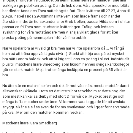
snöpliga förluster i slutskedet på hemmaplan senaste månaden ville alla
verkligen ge publiken poäng. Och de fick dom. Våra speedkulor med blöta
handleder Anna och Thea satte högsta fart. Thea kvitterar till 27-27, Anna till
28-28, inspel Frida 29-30(minns inte vem som lirade fram) och när det
återstår mindre än tio sekunder snor Greb bollen, passar Hilda som i sin tur
passar en fri Thea som studsar in kvitteringen. Tråkig och ledsam
avslutning för våra motståndare men vi är självklart glada för att åter
plocka poäng på hemmaplan inför vår fina publik.
När vi spelar bra är vi väldigt bra men när vi inte spelar bra då…. Vi får gå
hem på att träna upp vår lägsta nivå :-). Starkt att höja oss på ett mycket
bra sätt i andra halvlek och att vi krigar till oss en poäng i slutet. Individuellt
plus till matchens lirare Smedberg som liksom hennes övriga kantkollegor
gör en stark match. Meja trots många insläppta en procent på 35 vilket är
bra.
Nu återstår en match i serien och det är mot våra näst mesta motståndare i
allsvenskan Skånela. Trots att det inte tillhör Stockholm är detta nog det
som mest kan kallas derby med stort D för vår del. Mycket prestige och
många tuffa matcher under åren. Vi kommer vara taggade för att avsluta
snyggt. Skånela slåss även de för sin överlevnad och ligger för närvarande
på kval. Mer om den matchen kommer i veckan.
Matchens lirare: Sara Smedberg