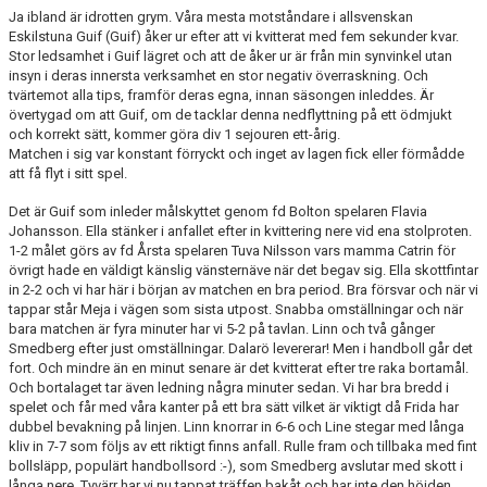
Ja ibland är idrotten grym. Våra mesta motståndare i allsvenskan
Eskilstuna Guif (Guif) åker ur efter att vi kvitterat med fem sekunder kvar.
Stor ledsamhet i Guif lägret och att de åker ur är från min synvinkel utan
insyn i deras innersta verksamhet en stor negativ överraskning. Och
tvärtemot alla tips, framför deras egna, innan säsongen inleddes. Är
övertygad om att Guif, om de tacklar denna nedflyttning på ett ödmjukt
och korrekt sätt, kommer göra div 1 sejouren ett-årig.
Matchen i sig var konstant förryckt och inget av lagen fick eller förmådde
att få flyt i sitt spel.
Det är Guif som inleder målskyttet genom fd Bolton spelaren Flavia
Johansson. Ella stänker i anfallet efter in kvittering nere vid ena stolproten.
1-2 målet görs av fd Årsta spelaren Tuva Nilsson vars mamma Catrin för
övrigt hade en väldigt känslig vänsternäve när det begav sig. Ella skottfintar
in 2-2 och vi har här i början av matchen en bra period. Bra försvar och när vi
tappar står Meja i vägen som sista utpost. Snabba omställningar och när
bara matchen är fyra minuter har vi 5-2 på tavlan. Linn och två gånger
Smedberg efter just omställningar. Dalarö levererar! Men i handboll går det
fort. Och mindre än en minut senare är det kvitterat efter tre raka bortamål.
Och bortalaget tar även ledning några minuter sedan. Vi har bra bredd i
spelet och får med våra kanter på ett bra sätt vilket är viktigt då Frida har
dubbel bevakning på linjen. Linn knorrar in 6-6 och Line stegar med långa
kliv in 7-7 som följs av ett riktigt finns anfall. Rulle fram och tillbaka med fint
bollsläpp, populärt handbollsord :-), som Smedberg avslutar med skott i
långa nere. Tyvärr har vi nu tappat träffen bakåt och har inte den höjden