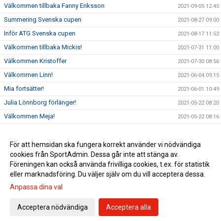
Välkommen tillbaka Fanny Eriksson
2021-09-05 12:45
Summering Svenska cupen
2021-08-27 09:00
Inför ATG Svenska cupen
2021-08-17 11:52
Välkommen tillbaka Mickis!
2021-07-31 11:00
Välkommen Kristoffer
2021-07-30 08:56
Välkommen Linn!
2021-06-04 09:15
Mia fortsätter!
2021-06-01 10:49
Julia Lönnborg förlänger!
2021-05-22 08:20
Välkommen Meja!
2021-05-22 08:16
Lovisa lyfter!
2021-05-14 15:40
Välkommen Meja!
För att hemsidan ska fungera korrekt använder vi nödvändiga
2021-05-14 15:39
cookies från SportAdmin. Dessa går inte att stänga av.
Julia Lönnborg förlänger!
2021-05-14 15:38
Föreningen kan också använda frivilliga cookies, t.ex. för statistik
eller marknadsföring. Du väljer själv om du vill acceptera dessa.
Anpassa dina val
Cookie-inställningar
Gå till Webbversion
Acceptera nödvändiga
Acceptera alla