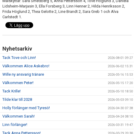
Målskyttar: Sara Smedberg 5, Anna Pettersson 4, Tove Höglund 3, Daniela
Lidsheim-Marjasin 3, Ella Forsberg 3, Linn Henner 2, Hilda Henriksson 2,
Frida Höglund 2, Thea Gelotte 2, Line Brandt 2, Sara Greb 1 och Alva
Carlstedt 1.
Nyhetsarkiv
Tack Tove och Linn!
2026-08-01 09:27
Välkommen Alice Askebro!
2026-06-02 15:31
Wille ny ansvarig tränare
2026-05-16 15:53
Välkommen Peter!
2026-05-15 17:20
Tack Krille!
2026-05-10 18:50
Tilde klar till 2028
2026-05-03 09:10
Holly förlänger med Tyresö!
2026-04-30 07:38
Välkommen Sarah!
2026-04-24 08:10
Linn förlänger!
2026-03-31 19:47
Tack Anna Pettersson!
2026-03-29 20:30