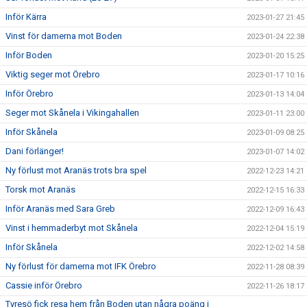
Inför Kärra
2023-01-27 21:45
Vinst för damerna mot Boden
2023-01-24 22:38
Inför Boden
2023-01-20 15:25
Viktig seger mot Örebro
2023-01-17 10:16
Inför Örebro
2023-01-13 14:04
Seger mot Skånela i Vikingahallen
2023-01-11 23:00
Inför Skånela
2023-01-09 08:25
Dani förlänger!
2023-01-07 14:02
Ny förlust mot Aranäs trots bra spel
2022-12-23 14:21
Torsk mot Aranäs
2022-12-15 16:33
Inför Aranäs med Sara Greb
2022-12-09 16:43
Vinst i hemmaderbyt mot Skånela
2022-12-04 15:19
Inför Skånela
2022-12-02 14:58
Ny förlust för damerna mot IFK Örebro
2022-11-28 08:39
Cassie inför Örebro
2022-11-26 18:17
Tyresö fick resa hem från Boden utan några poäng i