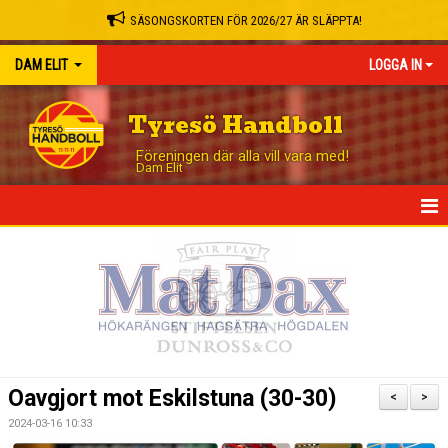
SÄSONGSKORTEN FÖR 2026/27 ÄR SLÄPPTA!
DAM ELIT
LOGGA IN
Tyresö Handboll
Föreningen där alla vill vara med!
Dam Elit
HEM
NYHETER
TRUPPEN
MATCHER
Oavgjort mot Eskilstuna (30-30)
<
>
TABELL
2024-03-16 10:33