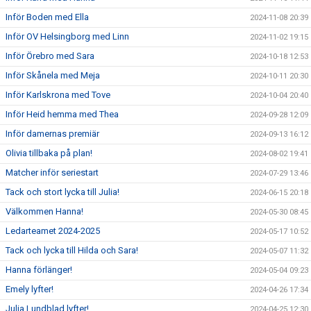
Inför Boden med Ella
2024-11-08 20:39
Inför OV Helsingborg med Linn
2024-11-02 19:15
Inför Örebro med Sara
2024-10-18 12:53
Inför Skånela med Meja
2024-10-11 20:30
Inför Karlskrona med Tove
2024-10-04 20:40
Inför Heid hemma med Thea
2024-09-28 12:09
Inför damernas premiär
2024-09-13 16:12
Olivia tillbaka på plan!
2024-08-02 19:41
Matcher inför seriestart
2024-07-29 13:46
Tack och stort lycka till Julia!
2024-06-15 20:18
Välkommen Hanna!
2024-05-30 08:45
Ledarteamet 2024-2025
2024-05-17 10:52
Tack och lycka till Hilda och Sara!
2024-05-07 11:32
Hanna förlänger!
2024-05-04 09:23
Emely lyfter!
2024-04-26 17:34
Julia Lundblad lyfter!
2024-04-25 12:30