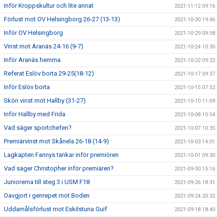
Inför Kroppskultur och lite annat
2021-11-12 09:16
Förlust mot OV Helsingborg 26-27 (13-13)
2021-10-30 19:46
Inför OV Helsingborg
2021-10-29 09:58
Vinst mot Aranäs 24-16 (9-7)
2021-10-24 10:30
Inför Aranäs hemma
2021-10-22 09:22
Referat Eslöv borta 29-25(18-12)
2021-10-17 09:37
Inför Eslöv borta
2021-10-15 07:52
Skön vinst mot Hallby (31-27)
2021-10-10 11:09
Inför Hallby med Frida
2021-10-08 10:54
Vad säger sportchefen?
2021-10-07 10:35
Premiärvinst mot Skånela 26-18 (14-9)
2021-10-03 14:01
Lagkapten Fannys tankar inför premiören
2021-10-01 09:30
Vad säger Christopher inför premiären?
2021-09-30 15:16
Juniorerna till steg 3 i USM F18
2021-09-26 18:31
Oavgjort i genrepet mot Boden
2021-09-24 20:32
Uddamålsförlust mot Eskilstuna Guif
2021-09-18 18:40