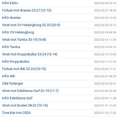
Inför Eslöv
2022-03-04 09:16
Förlust mot Aranäs 25-27 (12-13)
2022-02-27 18:44
Inför Aranäs
2022-02-25 13:09
Vinst mot OV Helsingborg 32-20 (20-9)
2022-02-20 20:14
Inför OV Helsingborg
2022-02-18 08:58
Vinst mot Tumba 33-19 (16-8)
2022-02-16 11:39
Inför Tumba
2022-02-14 09:16
Vinst mot Kroppskultur 25-24 (13-14)
2022-02-13 10:46
Inför Kroppskultur
2022-02-11 07:52
Förlust mot AIK 23-24 (10-15)
2022-02-09 17:51
Inför AIK
2022-02-07 08:28
Cilla förlänger
2022-02-06 09:41
Vinst mot Eskilstuna Guif 22-19 (11-7)
2022-02-05 20:30
Inför Eskilstuna Guif
2022-02-04 11:28
Vinst mot Boden 28-22 (13-14)
2022-01-31 12:00
Tove klar tom 2024
2022-01-29 17:55