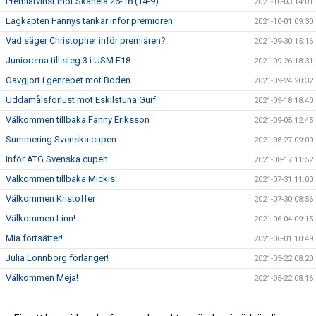
Premiärvinst mot Skånela 26-18 (14-9)
2021-10-03 14:01
Lagkapten Fannys tankar inför premiören
2021-10-01 09:30
Vad säger Christopher inför premiären?
2021-09-30 15:16
Juniorerna till steg 3 i USM F18
2021-09-26 18:31
Oavgjort i genrepet mot Boden
2021-09-24 20:32
Uddamålsförlust mot Eskilstuna Guif
2021-09-18 18:40
Välkommen tillbaka Fanny Eriksson
2021-09-05 12:45
Summering Svenska cupen
2021-08-27 09:00
Inför ATG Svenska cupen
2021-08-17 11:52
Välkommen tillbaka Mickis!
2021-07-31 11:00
Välkommen Kristoffer
2021-07-30 08:56
Välkommen Linn!
2021-06-04 09:15
Mia fortsätter!
2021-06-01 10:49
Julia Lönnborg förlänger!
2021-05-22 08:20
Välkommen Meja!
2021-05-22 08:16
Lovisa lyfter!
2021-05-14 15:40