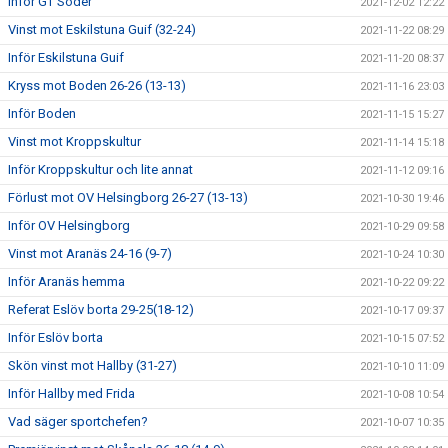
Inför GT Söder
2021-12-02 12:22
Vinst mot Eskilstuna Guif (32-24)
2021-11-22 08:29
Inför Eskilstuna Guif
2021-11-20 08:37
Kryss mot Boden 26-26 (13-13)
2021-11-16 23:03
Inför Boden
2021-11-15 15:27
Vinst mot Kroppskultur
2021-11-14 15:18
Inför Kroppskultur och lite annat
2021-11-12 09:16
Förlust mot OV Helsingborg 26-27 (13-13)
2021-10-30 19:46
Inför OV Helsingborg
2021-10-29 09:58
Vinst mot Aranäs 24-16 (9-7)
2021-10-24 10:30
Inför Aranäs hemma
2021-10-22 09:22
Referat Eslöv borta 29-25(18-12)
2021-10-17 09:37
Inför Eslöv borta
2021-10-15 07:52
Skön vinst mot Hallby (31-27)
2021-10-10 11:09
Inför Hallby med Frida
2021-10-08 10:54
Vad säger sportchefen?
2021-10-07 10:35