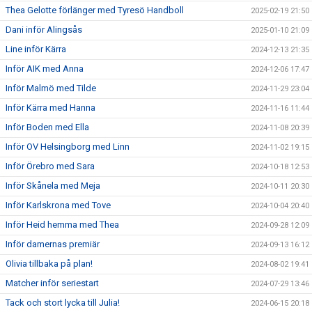
Thea Gelotte förlänger med Tyresö Handboll
2025-02-19 21:50
Dani inför Alingsås
2025-01-10 21:09
Line inför Kärra
2024-12-13 21:35
Inför AIK med Anna
2024-12-06 17:47
Inför Malmö med Tilde
2024-11-29 23:04
Inför Kärra med Hanna
2024-11-16 11:44
Inför Boden med Ella
2024-11-08 20:39
Inför OV Helsingborg med Linn
2024-11-02 19:15
Inför Örebro med Sara
2024-10-18 12:53
Inför Skånela med Meja
2024-10-11 20:30
Inför Karlskrona med Tove
2024-10-04 20:40
Inför Heid hemma med Thea
2024-09-28 12:09
Inför damernas premiär
2024-09-13 16:12
Olivia tillbaka på plan!
2024-08-02 19:41
Matcher inför seriestart
2024-07-29 13:46
Tack och stort lycka till Julia!
2024-06-15 20:18