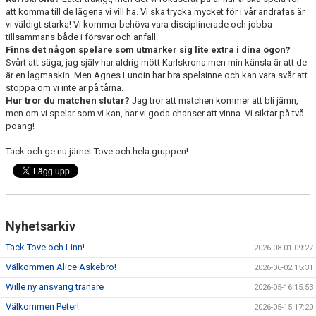
att komma till de lägena vi vill ha. Vi ska trycka mycket för i vår andrafas är
vi väldigt starka! Vi kommer behöva vara disciplinerade och jobba
tillsammans både i försvar och anfall.
Finns det någon spelare som utmärker sig lite extra i dina ögon?
Svårt att säga, jag själv har aldrig mött Karlskrona men min känsla är att de
är en lagmaskin. Men Agnes Lundin har bra spelsinne och kan vara svår att
stoppa om vi inte är på tårna.
Hur tror du matchen slutar?
Jag tror att matchen kommer att bli jämn,
men om vi spelar som vi kan, har vi goda chanser att vinna. Vi siktar på två
poäng!
Tack och ge nu järnet Tove och hela gruppen!
Nyhetsarkiv
Tack Tove och Linn!
2026-08-01 09:27
Välkommen Alice Askebro!
2026-06-02 15:31
Wille ny ansvarig tränare
2026-05-16 15:53
Välkommen Peter!
2026-05-15 17:20