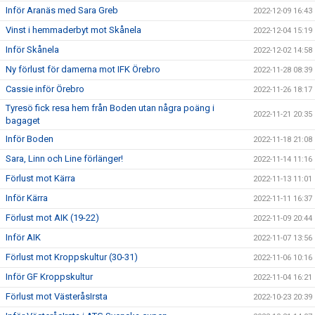
Inför Aranäs med Sara Greb
2022-12-09 16:43
Vinst i hemmaderbyt mot Skånela
2022-12-04 15:19
Inför Skånela
2022-12-02 14:58
Ny förlust för damerna mot IFK Örebro
2022-11-28 08:39
Cassie inför Örebro
2022-11-26 18:17
Tyresö fick resa hem från Boden utan några poäng i
2022-11-21 20:35
bagaget
Inför Boden
2022-11-18 21:08
Sara, Linn och Line förlänger!
2022-11-14 11:16
Förlust mot Kärra
2022-11-13 11:01
Inför Kärra
2022-11-11 16:37
Förlust mot AIK (19-22)
2022-11-09 20:44
Inför AIK
2022-11-07 13:56
Förlust mot Kroppskultur (30-31)
2022-11-06 10:16
Inför GF Kroppskultur
2022-11-04 16:21
Förlust mot VästeråsIrsta
2022-10-23 20:39