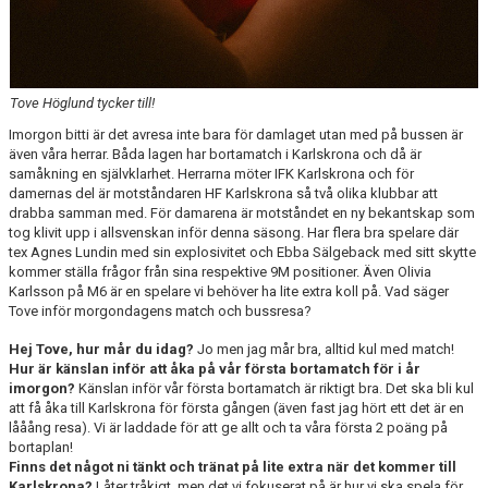
Tove Höglund tycker till!
Imorgon bitti är det avresa inte bara för damlaget utan med på bussen är
även våra herrar. Båda lagen har bortamatch i Karlskrona och då är
samåkning en självklarhet. Herrarna möter IFK Karlskrona och för
damernas del är motståndaren HF Karlskrona så två olika klubbar att
drabba samman med. För damarena är motståndet en ny bekantskap som
tog klivit upp i allsvenskan inför denna säsong. Har flera bra spelare där
tex Agnes Lundin med sin explosivitet och Ebba Sälgeback med sitt skytte
kommer ställa frågor från sina respektive 9M positioner. Även Olivia
Karlsson på M6 är en spelare vi behöver ha lite extra koll på. Vad säger
Tove inför morgondagens match och bussresa?
Hej Tove, hur mår du idag?
Jo men jag mår bra, alltid kul med match!
Hur är känslan inför att åka på vår första bortamatch för i år
imorgon?
Känslan inför vår första bortamatch är riktigt bra. Det ska bli kul
att få åka till Karlskrona för första gången (även fast jag hört ett det är en
lååång resa). Vi är laddade för att ge allt och ta våra första 2 poäng på
bortaplan!
Finns det något ni tänkt och tränat på lite extra när det kommer till
Karlskrona?
Låter tråkigt, men det vi fokuserat på är hur vi ska spela för