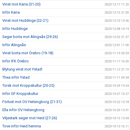
Vinst mot Kärra (31-20)
2023-12-17 11:20
Inför Kärra
2023-12-15 21:05
Vinst mot Huddinge (22-21)
2023-12-10 13:36
Inför Huddinge
2023-12-08 14:19
Seger borta mot Alingsås (29-26)
2023-12-02 21:37
Inför Alingsås
2023-12-01 11:00
Vinst borta mot Örebro (19-18)
2023-11-19 20:59
Inför IFK Örebro
2023-11-17 16:50
Blytung vinst mot Ystad!
2023-11-12 21:10
Thea inför Ystad
2023-11-11 09:34
Torsk mot Kroppskultur (20-25)
2023-10-29 19:24
Inför GF Kroppskultur
2023-10-27 10:27
Förlust mot OV Helsingborg (21-31)
2023-10-22 13:18
Ella inför OV Helsingborg
2023-10-20 13:31
Viljestark seger mot Heid (27-26)
2023-10-15 12:04
Tove inför Heid hemma
2023-10-13 16:11