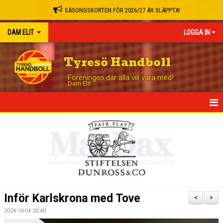
SÄSONGSKORTEN FÖR 2026/27 ÄR SLÄPPTA!
DAM ELIT
LOGGA IN
Tyresö Handboll
Föreningen där alla vill vara med!
Dam Elit
HEM
NYHETER
TRUPPEN
MATCHER
Inför Karlskrona med Tove
<
>
TABELL
2024-10-04 20:40