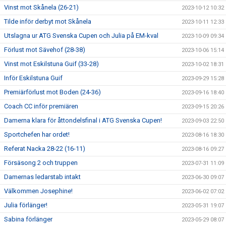
Vinst mot Skånela (26-21)
2023-10-12 10:32
Tilde inför derbyt mot Skånela
2023-10-11 12:33
Utslagna ur ATG Svenska Cupen och Julia på EM-kval
2023-10-09 09:34
Förlust mot Sävehof (28-38)
2023-10-06 15:14
Vinst mot Eskilstuna Guif (33-28)
2023-10-02 18:31
Inför Eskilstuna Guif
2023-09-29 15:28
Premiärförlust mot Boden (24-36)
2023-09-16 18:40
Coach CC inför premiären
2023-09-15 20:26
Damerna klara för åttondelsfinal i ATG Svenska Cupen!
2023-09-03 22:50
Sportchefen har ordet!
2023-08-16 18:30
Referat Nacka 28-22 (16-11)
2023-08-16 09:27
Försäsong 2 och truppen
2023-07-31 11:09
Damernas ledarstab intakt
2023-06-30 09:07
Välkommen Josephine!
2023-06-02 07:02
Julia förlänger!
2023-05-31 19:07
Sabina förlänger
2023-05-29 08:07