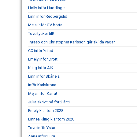
Holly inför Huddinge
Linn inför Redbergslid
Meja inför OV borta
Tove tycker till!
Tyresö och Christopher Karlsson går skilda vägar
CC inför Ystad
Emely inför Drott
Kling inför AIK
Linn inför Skånela
Inför Karlskrona
Meja inför Kärra!
Julia skrivit på för 2 år till
Emely klar tom 2028
Linnea Kling klar tom 2028
Tove inför Ystad
Anna inför Lugi