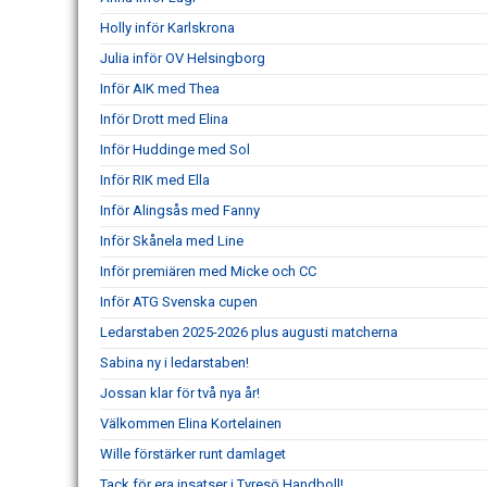
Holly inför Karlskrona
Julia inför OV Helsingborg
Inför AIK med Thea
Inför Drott med Elina
Inför Huddinge med Sol
Inför RIK med Ella
Inför Alingsås med Fanny
Inför Skånela med Line
Inför premiären med Micke och CC
Inför ATG Svenska cupen
Ledarstaben 2025-2026 plus augusti matcherna
Sabina ny i ledarstaben!
Jossan klar för två nya år!
Välkommen Elina Kortelainen
Wille förstärker runt damlaget
Tack för era insatser i Tyresö Handboll!