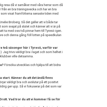
lig resa då vi samåker med våra herrar som då
från en bra träningsvecka och har en bra
g som visat framfötterna senaste tiden med
Emelie Broberg. Så det gäller att vi både tar
som svajat på slutet och känner att vi är på
r att ta med oss två pinnar hem till Tyresö igen.
lare och denna gång föll lotten på speedkulan
are två säsonger här i Tyresö, varför var
) Jag trivs väldigt bra i laget och som helhet i
r klubben ville detsamma.
na?
Försöka utvecklas och hjälpa till att bidra
ra start. Känner du att det ändå finns
örjar väldigt bra och avslutar på ett positivt
aldrig ger upp. Så vi fokuserar på det som var
Drott. Vad tror du att vi kommer få se för