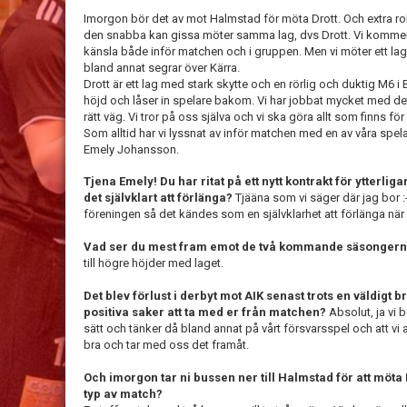
Imorgon bör det av mot Halmstad för möta Drott. Och extra ro
den snabba kan gissa möter samma lag, dvs Drott. Vi kommer 
känsla både inför matchen och i gruppen. Men vi möter ett la
bland annat segrar över Kärra.
Drott är ett lag med stark skytte och en rörlig och duktig M6 i 
höjd och låser in spelare bakom. Vi har jobbat mycket med det 
rätt väg. Vi tror på oss själva och vi ska göra allt som finns fö
Som alltid har vi lyssnat av inför matchen med en av våra spe
Emely Johansson.
Tjena
Emely! Du har ritat på ett nytt kontrakt för ytterlig
det självklart att förlänga?
Tjääna som vi säger där jag bor :-
föreningen så det kändes som en självklarhet att förlänga nä
Vad ser du mest fram emot de två kommande säsonger
till högre höjder med laget.
Det blev förlust i derbyt mot AIK senast trots en väldigt b
positiva saker att ta med er från matchen?
Absolut, ja vi b
sätt och tänker då bland annat på vårt försvarsspel och att vi 
bra och tar med oss det framåt.
Och imorgon tar ni bussen ner till Halmstad för att möta 
typ av match?