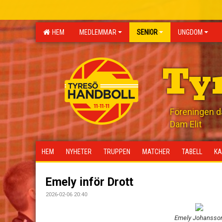
HEM
MEDLEMMAR
SENIOR
UNGDOM
Ty
Föreningen där
Dam Elit
HEM
NYHETER
TRUPPEN
MATCHER
TABELL
KA
Emely inför Drott
2026-02-06 20:40
Emely Johansso