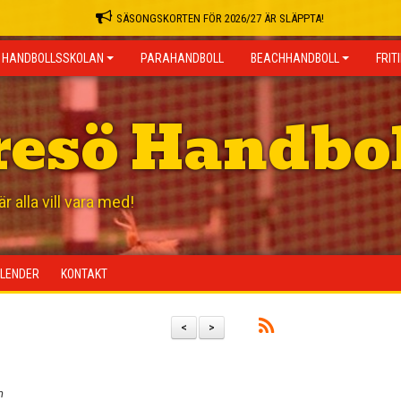
SÄSONGSKORTEN FÖR 2026/27 ÄR SLÄPPTA!
HANDBOLLSSKOLAN
PARAHANDBOLL
BEACHHANDBOLL
FRIT
resö Handbo
 alla vill vara med!
LENDER
KONTAKT
<
>
n