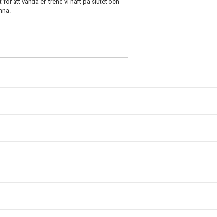
 för att vända en trend vi haft på slutet och
vinna.