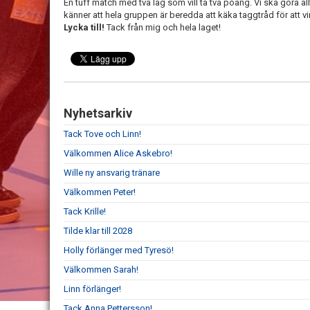
En tuff match med två lag som vill ta två poäng. Vi ska göra allt
känner att hela gruppen är beredda att käka taggtråd för att 
Lycka till!
Tack från mig och hela laget!
Nyhetsarkiv
Tack Tove och Linn!
Välkommen Alice Askebro!
Wille ny ansvarig tränare
Välkommen Peter!
Tack Krille!
Tilde klar till 2028
Holly förlänger med Tyresö!
Välkommen Sarah!
Linn förlänger!
Tack Anna Pettersson!