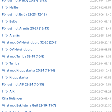
Förlust mot Hallby 26-27(12-13)
2022-03-14 17:07
Inför Hallby
2022-03-12 09:54
Förlust mot Eslöv 22-23 (12-13)
2022-03-06 19:40
Inför Eslöv
2022-03-04 09:16
Förlust mot Aranäs 25-27 (12-13)
2022-02-27 18:44
Inför Aranäs
2022-02-25 13:09
Vinst mot OV Helsingborg 32-20 (20-9)
2022-02-20 20:14
Inför OV Helsingborg
2022-02-18 08:58
Vinst mot Tumba 33-19 (16-8)
2022-02-16 11:39
Inför Tumba
2022-02-14 09:16
Vinst mot Kroppskultur 25-24 (13-14)
2022-02-13 10:46
Inför Kroppskultur
2022-02-11 07:52
Förlust mot AIK 23-24 (10-15)
2022-02-09 17:51
Inför AIK
2022-02-07 08:28
Cilla förlänger
2022-02-06 09:41
Vinst mot Eskilstuna Guif 22-19 (11-7)
2022-02-05 20:30