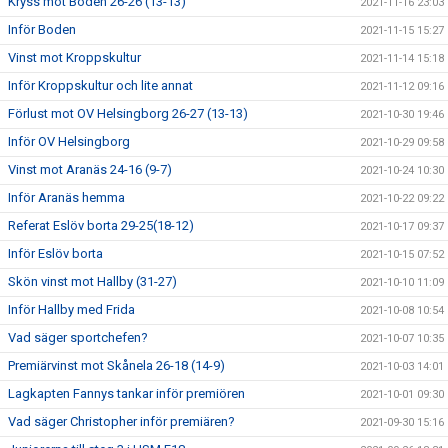
Kryss mot Boden 26-26 (13-13)
2021-11-16 23:03
Inför Boden
2021-11-15 15:27
Vinst mot Kroppskultur
2021-11-14 15:18
Inför Kroppskultur och lite annat
2021-11-12 09:16
Förlust mot OV Helsingborg 26-27 (13-13)
2021-10-30 19:46
Inför OV Helsingborg
2021-10-29 09:58
Vinst mot Aranäs 24-16 (9-7)
2021-10-24 10:30
Inför Aranäs hemma
2021-10-22 09:22
Referat Eslöv borta 29-25(18-12)
2021-10-17 09:37
Inför Eslöv borta
2021-10-15 07:52
Skön vinst mot Hallby (31-27)
2021-10-10 11:09
Inför Hallby med Frida
2021-10-08 10:54
Vad säger sportchefen?
2021-10-07 10:35
Premiärvinst mot Skånela 26-18 (14-9)
2021-10-03 14:01
Lagkapten Fannys tankar inför premiören
2021-10-01 09:30
Vad säger Christopher inför premiären?
2021-09-30 15:16