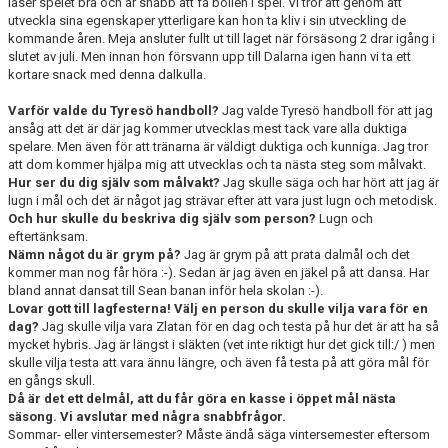
läser spelet bra och är snabb att få bollen i spel. Vi tror att genom att
utveckla sina egenskaper ytterligare kan hon ta kliv i sin utveckling de
kommande åren. Meja ansluter fullt ut till laget när försäsong 2 drar igång i
slutet av juli. Men innan hon försvann upp till Dalarna igen hann vi ta ett
kortare snack med denna dalkulla.
Varför valde du Tyresö handboll?
Jag valde Tyresö handboll för att jag
ansåg att det är där jag kommer utvecklas mest tack vare alla duktiga
spelare. Men även för att tränarna är väldigt duktiga och kunniga. Jag tror
att dom kommer hjälpa mig att utvecklas och ta nästa steg som målvakt.
Hur ser du dig själv som målvakt?
Jag skulle säga och har hört att jag är
lugn i mål och det är något jag strävar efter att vara just lugn och metodisk.
Och hur skulle du beskriva dig själv som person?
Lugn och
eftertänksam.
Nämn något du är grym på?
Jag är grym på att prata dalmål och det
kommer man nog får höra :-). Sedan är jag även en jäkel på att dansa. Har
bland annat dansat till Sean banan inför hela skolan :-).
Lovar gott till lagfesterna! Välj en person du skulle vilja vara för en
dag?
Jag skulle vilja vara Zlatan för en dag och testa på hur det är att ha så
mycket hybris. Jag är längst i släkten (vet inte riktigt hur det gick till:/ ) men
skulle vilja testa att vara ännu längre, och även få testa på att göra mål för
en gångs skull.
Då är det ett delmål, att du får göra en kasse i öppet mål nästa
säsong. Vi avslutar med några snabbfrågor.
Sommar- eller vintersemester? Måste ändå säga vintersemester eftersom