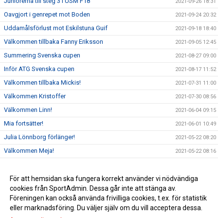
Juniorerna till steg 3 i USM F18
2021-09-26 18:31
Oavgjort i genrepet mot Boden
2021-09-24 20:32
Uddamålsförlust mot Eskilstuna Guif
2021-09-18 18:40
Välkommen tillbaka Fanny Eriksson
2021-09-05 12:45
Summering Svenska cupen
2021-08-27 09:00
Inför ATG Svenska cupen
2021-08-17 11:52
Välkommen tillbaka Mickis!
2021-07-31 11:00
Välkommen Kristoffer
2021-07-30 08:56
Välkommen Linn!
2021-06-04 09:15
Mia fortsätter!
2021-06-01 10:49
Julia Lönnborg förlänger!
2021-05-22 08:20
Välkommen Meja!
2021-05-22 08:16
Lovisa lyfter!
2021-05-14 15:40
Välkommen Meja!
För att hemsidan ska fungera korrekt använder vi nödvändiga
2021-05-14 15:39
cookies från SportAdmin. Dessa går inte att stänga av.
Julia Lönnborg förlänger!
2021-05-14 15:38
Föreningen kan också använda frivilliga cookies, t.ex. för statistik
eller marknadsföring. Du väljer själv om du vill acceptera dessa.