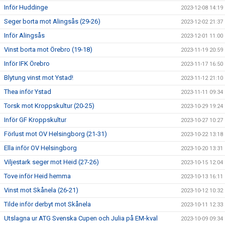
Inför Huddinge
2023-12-08 14:19
Seger borta mot Alingsås (29-26)
2023-12-02 21:37
Inför Alingsås
2023-12-01 11:00
Vinst borta mot Örebro (19-18)
2023-11-19 20:59
Inför IFK Örebro
2023-11-17 16:50
Blytung vinst mot Ystad!
2023-11-12 21:10
Thea inför Ystad
2023-11-11 09:34
Torsk mot Kroppskultur (20-25)
2023-10-29 19:24
Inför GF Kroppskultur
2023-10-27 10:27
Förlust mot OV Helsingborg (21-31)
2023-10-22 13:18
Ella inför OV Helsingborg
2023-10-20 13:31
Viljestark seger mot Heid (27-26)
2023-10-15 12:04
Tove inför Heid hemma
2023-10-13 16:11
Vinst mot Skånela (26-21)
2023-10-12 10:32
Tilde inför derbyt mot Skånela
2023-10-11 12:33
Utslagna ur ATG Svenska Cupen och Julia på EM-kval
2023-10-09 09:34