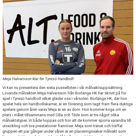
KALENDER
KONTAKT
Meja Halvarsson klar för Tyresö Handboll!
Vi kan nu presentera den sista pusselbiten i vår målvaktsuppsättning.
Lovande målvakten Meja Halvarsson från Borlänge HK har skrivit på för
spel i Tyresö handboll vilket gläder oss i vårsolen. Borlänge HK, där hon
spelat hela sin handbollskarriär, är en förening som tagit fram flera duktiga
spelare genom åren varav Meja är en av dom. Hon kommer kriga om en
plats i målet tillsammans med Cilla och Tilde som är tre något olika
målvaktstyper. Vi både hoppas och tror att de kommer sporra varandra till
utveckling och bra prestationer framöver. Meja som tränat och träffat
gruppen ett par gånger under våren är en placeringssäker målvakt som