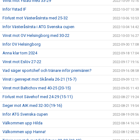
Vinst mot Ystad med 33-29
2022-10-09 10:16
Inför Ystad IF
2022-10-07 10:38
Förlust mot VästeråsIrsta med 25-32
2022-10-06 10:53
Inför VästeråsIrsta i ATG Svenska cupen
2022-10-04 14:42
Vinst mot OV Helsingborg med 30-22
2022-10-03 16:27
Inför OV Helsingborg
2022-09-30 17:08
Anna klar tom 2024
2022-09-18 17:04
Vinst mot Eslöv 27-22
2022-09-17 19:16
Vad säger sportchef och tränare inför premiären?
2022-09-16 08:58
Vinst i genrepet mot Skånela 26-21 (15-7)
2022-09-09 12:11
Vinst mot Baltichov med 40-25 (20-15)
2022-09-05 11:43
Förlust mot Sävehof med 24-29 (15-11)
2022-08-27 19:24
Seger mot AIK med 32-30 (19-16)
2022-08-21 19:54
Inför ATG Svenska cupen
2022-08-19 09:56
Välkommen upp Hilda
2022-08-14 16:14
Välkommen upp Hanna!
2022-08-12 08:52