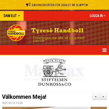
SÄSONGSKORTEN FÖR 2026/27 ÄR SLÄPPTA!
DAM ELIT
LOGGA IN
Tyresö Handboll
Föreningen där alla vill vara med!
Dam Elit
HEM
NYHETER
TRUPPEN
MATCHER
Välkommen Meja!
<
>
TABELL
2021-05-14 15:39