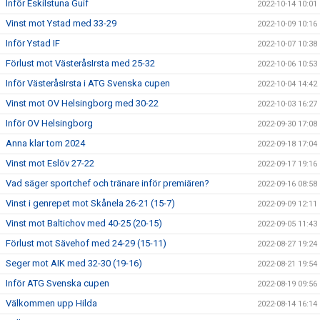
Inför Eskilstuna Guif
2022-10-14 10:01
Vinst mot Ystad med 33-29
2022-10-09 10:16
Inför Ystad IF
2022-10-07 10:38
Förlust mot VästeråsIrsta med 25-32
2022-10-06 10:53
Inför VästeråsIrsta i ATG Svenska cupen
2022-10-04 14:42
Vinst mot OV Helsingborg med 30-22
2022-10-03 16:27
Inför OV Helsingborg
2022-09-30 17:08
Anna klar tom 2024
2022-09-18 17:04
Vinst mot Eslöv 27-22
2022-09-17 19:16
Vad säger sportchef och tränare inför premiären?
2022-09-16 08:58
Vinst i genrepet mot Skånela 26-21 (15-7)
2022-09-09 12:11
Vinst mot Baltichov med 40-25 (20-15)
2022-09-05 11:43
Förlust mot Sävehof med 24-29 (15-11)
2022-08-27 19:24
Seger mot AIK med 32-30 (19-16)
2022-08-21 19:54
Inför ATG Svenska cupen
2022-08-19 09:56
Välkommen upp Hilda
2022-08-14 16:14