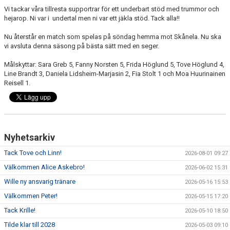
Vi tackar våra tillresta supportrar för ett underbart stöd med trummor och
hejarop. Ni var i undertal men ni var ett jäkla stöd. Tack alla!!
Nu återstår en match som spelas på söndag hemma mot Skånela. Nu ska
vi avsluta denna säsong på bästa sätt med en seger.
Målskyttar: Sara Greb 5, Fanny Norsten 5, Frida Höglund 5, Tove Höglund 4,
Line Brandt 3, Daniela Lidsheim-Marjasin 2, Fia Stolt 1 och Moa Huurinainen
Reisell 1.
Nyhetsarkiv
Tack Tove och Linn!
2026-08-01 09:27
Välkommen Alice Askebro!
2026-06-02 15:31
Wille ny ansvarig tränare
2026-05-16 15:53
Välkommen Peter!
2026-05-15 17:20
Tack Krille!
2026-05-10 18:50
Tilde klar till 2028
2026-05-03 09:10