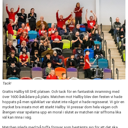
KALENDER
KONTAKT
Tack!
Grattis Hallby till SHE platsen. Och tack för en fantastisk inramning med
över 1600 åskådare på plats. Matchen mot Hallby blev den festen vi hade
hoppats på men självklart var slutet inte något vi hade regisserat. Vi gör en
mycket bra insats mot ett starkt Hallby. Vi pressar dom hela vägen och
återigen visar spelarna upp en moral i slutet av matchen när siffrorna lika
väl kan rinna i väg.
Matchen inleds med två tuffa försvar som bestämts sig för att det ska