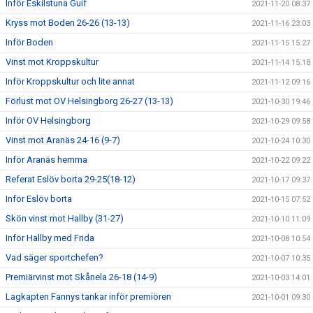
Inför Eskilstuna Guif
2021-11-20 08:37
Kryss mot Boden 26-26 (13-13)
2021-11-16 23:03
Inför Boden
2021-11-15 15:27
Vinst mot Kroppskultur
2021-11-14 15:18
Inför Kroppskultur och lite annat
2021-11-12 09:16
Förlust mot OV Helsingborg 26-27 (13-13)
2021-10-30 19:46
Inför OV Helsingborg
2021-10-29 09:58
Vinst mot Aranäs 24-16 (9-7)
2021-10-24 10:30
Inför Aranäs hemma
2021-10-22 09:22
Referat Eslöv borta 29-25(18-12)
2021-10-17 09:37
Inför Eslöv borta
2021-10-15 07:52
Skön vinst mot Hallby (31-27)
2021-10-10 11:09
Inför Hallby med Frida
2021-10-08 10:54
Vad säger sportchefen?
2021-10-07 10:35
Premiärvinst mot Skånela 26-18 (14-9)
2021-10-03 14:01
Lagkapten Fannys tankar inför premiören
2021-10-01 09:30