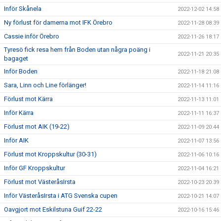
Inför Skånela
2022-12-02 14:58
Ny förlust för damerna mot IFK Örebro
2022-11-28 08:39
Cassie inför Örebro
2022-11-26 18:17
Tyresö fick resa hem från Boden utan några poäng i
2022-11-21 20:35
bagaget
Inför Boden
2022-11-18 21:08
Sara, Linn och Line förlänger!
2022-11-14 11:16
Förlust mot Kärra
2022-11-13 11:01
Inför Kärra
2022-11-11 16:37
Förlust mot AIK (19-22)
2022-11-09 20:44
Inför AIK
2022-11-07 13:56
Förlust mot Kroppskultur (30-31)
2022-11-06 10:16
Inför GF Kroppskultur
2022-11-04 16:21
Förlust mot VästeråsIrsta
2022-10-23 20:39
Inför VästeråsIrsta i ATG Svenska cupen
2022-10-21 14:07
Oavgjort mot Eskilstuna Guif 22-22
2022-10-16 15:46