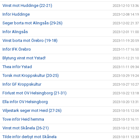
Vinst mot Huddinge (22-21)
2023-12-10 13:36
Inför Huddinge
2023-12-08 14:19
Seger borta mot Alingsås (29-26)
2023-12-02 21:37
Inför Alingsås
2023-12-01 11:00
Vinst borta mot Örebro (19-18)
2023-11-19 20:59
Inför IFK Örebro
2023-11-17 16:50
Blytung vinst mot Ystad!
2023-11-12 21:10
Thea inför Ystad
2023-11-11 09:34
Torsk mot Kroppskultur (20-25)
2023-10-29 19:24
Inför GF Kroppskultur
2023-10-27 10:27
Förlust mot OV Helsingborg (21-31)
2023-10-22 13:18
Ella inför OV Helsingborg
2023-10-20 13:31
Viljestark seger mot Heid (27-26)
2023-10-15 12:04
Tove inför Heid hemma
2023-10-13 16:11
Vinst mot Skånela (26-21)
2023-10-12 10:32
Tilde inför derbyt mot Skånela
2023-10-11 12:33