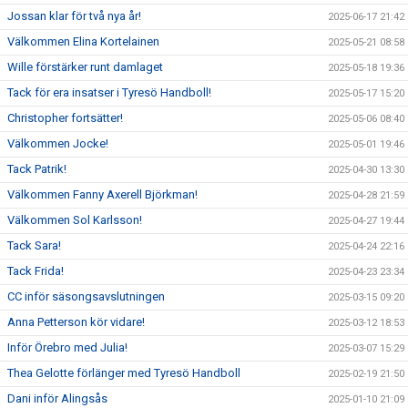
Jossan klar för två nya år!
2025-06-17 21:42
Välkommen Elina Kortelainen
2025-05-21 08:58
Wille förstärker runt damlaget
2025-05-18 19:36
Tack för era insatser i Tyresö Handboll!
2025-05-17 15:20
Christopher fortsätter!
2025-05-06 08:40
Välkommen Jocke!
2025-05-01 19:46
Tack Patrik!
2025-04-30 13:30
Välkommen Fanny Axerell Björkman!
2025-04-28 21:59
Välkommen Sol Karlsson!
2025-04-27 19:44
Tack Sara!
2025-04-24 22:16
Tack Frida!
2025-04-23 23:34
CC inför säsongsavslutningen
2025-03-15 09:20
Anna Petterson kör vidare!
2025-03-12 18:53
Inför Örebro med Julia!
2025-03-07 15:29
Thea Gelotte förlänger med Tyresö Handboll
2025-02-19 21:50
Dani inför Alingsås
2025-01-10 21:09