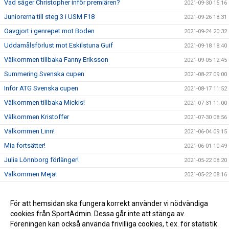
Vad säger Christopher inför premiären?
2021-09-30 15:16
Juniorerna till steg 3 i USM F18
2021-09-26 18:31
Oavgjort i genrepet mot Boden
2021-09-24 20:32
Uddamålsförlust mot Eskilstuna Guif
2021-09-18 18:40
Välkommen tillbaka Fanny Eriksson
2021-09-05 12:45
Summering Svenska cupen
2021-08-27 09:00
Inför ATG Svenska cupen
2021-08-17 11:52
Välkommen tillbaka Mickis!
2021-07-31 11:00
Välkommen Kristoffer
2021-07-30 08:56
Välkommen Linn!
2021-06-04 09:15
Mia fortsätter!
2021-06-01 10:49
Julia Lönnborg förlänger!
2021-05-22 08:20
Välkommen Meja!
2021-05-22 08:16
Lovisa lyfter!
2021-05-14 15:40
Välkommen Meja!
För att hemsidan ska fungera korrekt använder vi nödvändiga
2021-05-14 15:39
cookies från SportAdmin. Dessa går inte att stänga av.
Julia Lönnborg förlänger!
2021-05-14 15:38
Föreningen kan också använda frivilliga cookies, t.ex. för statistik