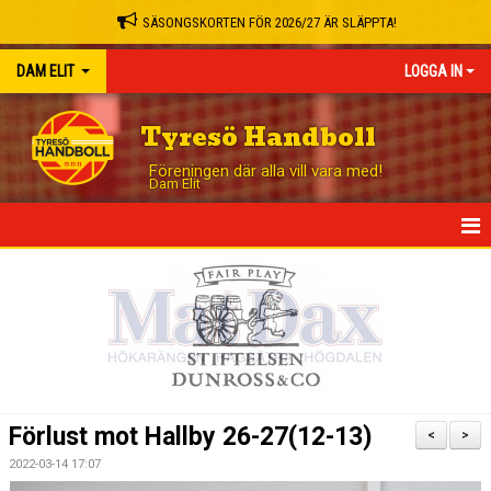
SÄSONGSKORTEN FÖR 2026/27 ÄR SLÄPPTA!
DAM ELIT
LOGGA IN
Tyresö Handboll
Föreningen där alla vill vara med!
Dam Elit
HEM
NYHETER
TRUPPEN
MATCHER
Förlust mot Hallby 26-27(12-13)
<
>
TABELL
2022-03-14 17:07