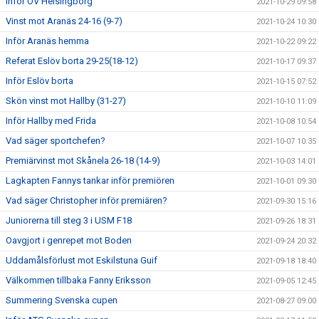
Inför OV Helsingborg
2021-10-29 09:58
Vinst mot Aranäs 24-16 (9-7)
2021-10-24 10:30
Inför Aranäs hemma
2021-10-22 09:22
Referat Eslöv borta 29-25(18-12)
2021-10-17 09:37
Inför Eslöv borta
2021-10-15 07:52
Skön vinst mot Hallby (31-27)
2021-10-10 11:09
Inför Hallby med Frida
2021-10-08 10:54
Vad säger sportchefen?
2021-10-07 10:35
Premiärvinst mot Skånela 26-18 (14-9)
2021-10-03 14:01
Lagkapten Fannys tankar inför premiören
2021-10-01 09:30
Vad säger Christopher inför premiären?
2021-09-30 15:16
Juniorerna till steg 3 i USM F18
2021-09-26 18:31
Oavgjort i genrepet mot Boden
2021-09-24 20:32
Uddamålsförlust mot Eskilstuna Guif
2021-09-18 18:40
Välkommen tillbaka Fanny Eriksson
2021-09-05 12:45
Summering Svenska cupen
2021-08-27 09:00