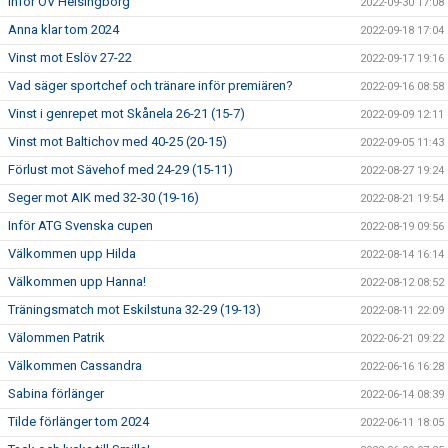
Inför OV Helsingborg
2022-09-30 17:08
Anna klar tom 2024
2022-09-18 17:04
Vinst mot Eslöv 27-22
2022-09-17 19:16
Vad säger sportchef och tränare inför premiären?
2022-09-16 08:58
Vinst i genrepet mot Skånela 26-21 (15-7)
2022-09-09 12:11
Vinst mot Baltichov med 40-25 (20-15)
2022-09-05 11:43
Förlust mot Sävehof med 24-29 (15-11)
2022-08-27 19:24
Seger mot AIK med 32-30 (19-16)
2022-08-21 19:54
Inför ATG Svenska cupen
2022-08-19 09:56
Välkommen upp Hilda
2022-08-14 16:14
Välkommen upp Hanna!
2022-08-12 08:52
Träningsmatch mot Eskilstuna 32-29 (19-13)
2022-08-11 22:09
Välommen Patrik
2022-06-21 09:22
Välkommen Cassandra
2022-06-16 16:28
Sabina förlänger
2022-06-14 08:39
Tilde förlänger tom 2024
2022-06-11 18:05