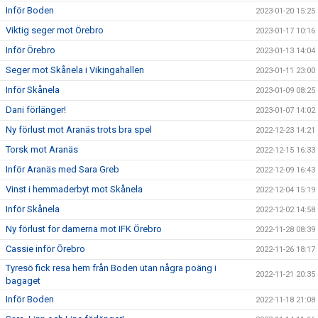
Inför Boden
2023-01-20 15:25
Viktig seger mot Örebro
2023-01-17 10:16
Inför Örebro
2023-01-13 14:04
Seger mot Skånela i Vikingahallen
2023-01-11 23:00
Inför Skånela
2023-01-09 08:25
Dani förlänger!
2023-01-07 14:02
Ny förlust mot Aranäs trots bra spel
2022-12-23 14:21
Torsk mot Aranäs
2022-12-15 16:33
Inför Aranäs med Sara Greb
2022-12-09 16:43
Vinst i hemmaderbyt mot Skånela
2022-12-04 15:19
Inför Skånela
2022-12-02 14:58
Ny förlust för damerna mot IFK Örebro
2022-11-28 08:39
Cassie inför Örebro
2022-11-26 18:17
Tyresö fick resa hem från Boden utan några poäng i
2022-11-21 20:35
bagaget
Inför Boden
2022-11-18 21:08