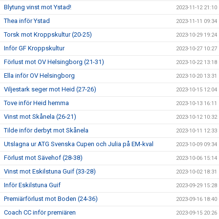
Blytung vinst mot Ystad!
2023-11-12 21:10
Thea inför Ystad
2023-11-11 09:34
Torsk mot Kroppskultur (20-25)
2023-10-29 19:24
Inför GF Kroppskultur
2023-10-27 10:27
Förlust mot OV Helsingborg (21-31)
2023-10-22 13:18
Ella inför OV Helsingborg
2023-10-20 13:31
Viljestark seger mot Heid (27-26)
2023-10-15 12:04
Tove inför Heid hemma
2023-10-13 16:11
Vinst mot Skånela (26-21)
2023-10-12 10:32
Tilde inför derbyt mot Skånela
2023-10-11 12:33
Utslagna ur ATG Svenska Cupen och Julia på EM-kval
2023-10-09 09:34
Förlust mot Sävehof (28-38)
2023-10-06 15:14
Vinst mot Eskilstuna Guif (33-28)
2023-10-02 18:31
Inför Eskilstuna Guif
2023-09-29 15:28
Premiärförlust mot Boden (24-36)
2023-09-16 18:40
Coach CC inför premiären
2023-09-15 20:26