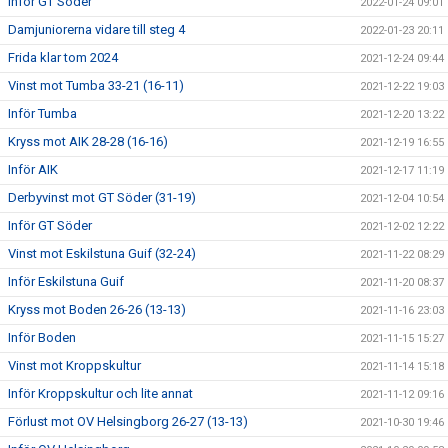
Inför GT Söder
2022-01-24 09:01
Damjuniorerna vidare till steg 4
2022-01-23 20:11
Frida klar tom 2024
2021-12-24 09:44
Vinst mot Tumba 33-21 (16-11)
2021-12-22 19:03
Inför Tumba
2021-12-20 13:22
Kryss mot AIK 28-28 (16-16)
2021-12-19 16:55
Inför AIK
2021-12-17 11:19
Derbyvinst mot GT Söder (31-19)
2021-12-04 10:54
Inför GT Söder
2021-12-02 12:22
Vinst mot Eskilstuna Guif (32-24)
2021-11-22 08:29
Inför Eskilstuna Guif
2021-11-20 08:37
Kryss mot Boden 26-26 (13-13)
2021-11-16 23:03
Inför Boden
2021-11-15 15:27
Vinst mot Kroppskultur
2021-11-14 15:18
Inför Kroppskultur och lite annat
2021-11-12 09:16
Förlust mot OV Helsingborg 26-27 (13-13)
2021-10-30 19:46