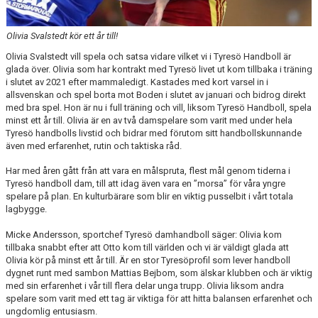
Olivia Svalstedt kör ett år till!
Olivia Svalstedt vill spela och satsa vidare vilket vi i Tyresö Handboll är
glada över. Olivia som har kontrakt med Tyresö livet ut kom tillbaka i träning
i slutet av 2021 efter mammaledigt. Kastades med kort varsel in i
allsvenskan och spel borta mot Boden i slutet av januari och bidrog direkt
med bra spel. Hon är nu i full träning och vill, liksom Tyresö Handboll, spela
minst ett år till. Olivia är en av två damspelare som varit med under hela
Tyresö handbolls livstid och bidrar med förutom sitt handbollskunnande
även med erfarenhet, rutin och taktiska råd.
Har med åren gått från att vara en målspruta, flest mål genom tiderna i
Tyresö handboll dam, till att idag även vara en ”morsa” för våra yngre
spelare på plan. En kulturbärare som blir en viktig pusselbit i vårt totala
lagbygge.
Micke Andersson, sportchef Tyresö damhandboll säger: Olivia kom
tillbaka snabbt efter att Otto kom till världen och vi är väldigt glada att
Olivia kör på minst ett år till. Är en stor Tyresöprofil som lever handboll
dygnet runt med sambon Mattias Bejbom, som älskar klubben och är viktig
med sin erfarenhet i vår till flera delar unga trupp. Olivia liksom andra
spelare som varit med ett tag är viktiga för att hitta balansen erfarenhet och
ungdomlig entusiasm.