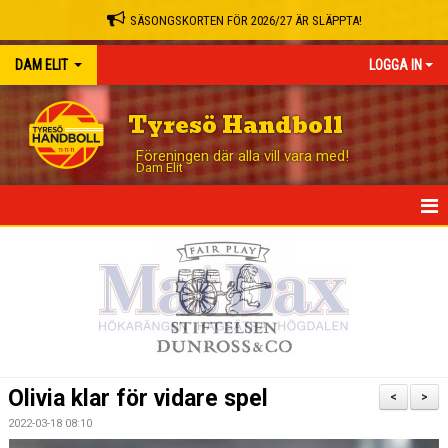
SÄSONGSKORTEN FÖR 2026/27 ÄR SLÄPPTA!
DAM ELIT
LOGGA IN
Tyresö Handboll
Föreningen där alla vill vara med!
Dam Elit
HEM
NYHETER
TRUPPEN
MATCHER
Olivia klar för vidare spel
<
>
TABELL
2022-03-18 08:10