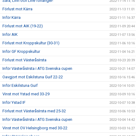
Sara, Linn och Line förlänger!
2022-11-14 11:16
Förlust mot Kärra
2022-11-13 11:01
Inför Kärra
2022-11-11 16:37
Förlust mot AIK (19-22)
2022-11-09 20:44
Inför AIK
2022-11-07 13:56
Förlust mot Kroppskultur (30-31)
2022-11-06 10:16
Inför GF Kroppskultur
2022-11-04 16:21
Förlust mot VästeråsIrsta
2022-10-23 20:39
Inför VästeråsIrsta i ATG Svenska cupen
2022-10-21 14:07
Oavgjort mot Eskilstuna Guif 22-22
2022-10-16 15:46
Inför Eskilstuna Guif
2022-10-14 10:01
Vinst mot Ystad med 33-29
2022-10-09 10:16
Inför Ystad IF
2022-10-07 10:38
Förlust mot VästeråsIrsta med 25-32
2022-10-06 10:53
Inför VästeråsIrsta i ATG Svenska cupen
2022-10-04 14:42
Vinst mot OV Helsingborg med 30-22
2022-10-03 16:27