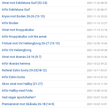
Vinst mot Eskilstuna Guif (32-24)
2021-11-22 08:29
Inför Eskilstuna Guif
2021-11-20 08:37
Kryss mot Boden 26-26 (13-13)
2021-11-16 23:03
Inför Boden
2021-11-15 15:27
Vinst mot Kroppskultur
2021-11-14 15:18
Inför Kroppskultur och lite annat
2021-11-12 09:16
Förlust mot OV Helsingborg 26-27 (13-13)
2021-10-30 19:46
Inför OV Helsingborg
2021-10-29 09:58
Vinst mot Aranäs 24-16 (9-7)
2021-10-24 10:30
Inför Aranäs hemma
2021-10-22 09:22
Referat Eslöv borta 29-25(18-12)
2021-10-17 09:37
Inför Eslöv borta
2021-10-15 07:52
Skön vinst mot Hallby (31-27)
2021-10-10 11:09
Inför Hallby med Frida
2021-10-08 10:54
Vad säger sportchefen?
2021-10-07 10:35
Premiärvinst mot Skånela 26-18 (14-9)
2021-10-03 14:01