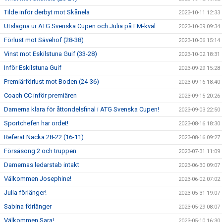
Tilde inför derbyt mot Skånela
2023-10-11 12:33
Utslagna ur ATG Svenska Cupen och Julia på EM-kval
2023-10-09 09:34
Förlust mot Sävehof (28-38)
2023-10-06 15:14
Vinst mot Eskilstuna Guif (33-28)
2023-10-02 18:31
Inför Eskilstuna Guif
2023-09-29 15:28
Premiärförlust mot Boden (24-36)
2023-09-16 18:40
Coach CC inför premiären
2023-09-15 20:26
Damerna klara för åttondelsfinal i ATG Svenska Cupen!
2023-09-03 22:50
Sportchefen har ordet!
2023-08-16 18:30
Referat Nacka 28-22 (16-11)
2023-08-16 09:27
Försäsong 2 och truppen
2023-07-31 11:09
Damernas ledarstab intakt
2023-06-30 09:07
Välkommen Josephine!
2023-06-02 07:02
Julia förlänger!
2023-05-31 19:07
Sabina förlänger
2023-05-29 08:07
Välkommen Sara!
2023-05-10 16:30