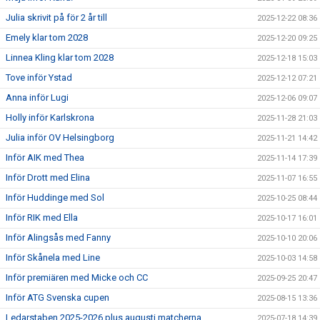
Julia skrivit på för 2 år till
2025-12-22 08:36
Emely klar tom 2028
2025-12-20 09:25
Linnea Kling klar tom 2028
2025-12-18 15:03
Tove inför Ystad
2025-12-12 07:21
Anna inför Lugi
2025-12-06 09:07
Holly inför Karlskrona
2025-11-28 21:03
Julia inför OV Helsingborg
2025-11-21 14:42
Inför AIK med Thea
2025-11-14 17:39
Inför Drott med Elina
2025-11-07 16:55
Inför Huddinge med Sol
2025-10-25 08:44
Inför RIK med Ella
2025-10-17 16:01
Inför Alingsås med Fanny
2025-10-10 20:06
Inför Skånela med Line
2025-10-03 14:58
Inför premiären med Micke och CC
2025-09-25 20:47
Inför ATG Svenska cupen
2025-08-15 13:36
Ledarstaben 2025-2026 plus augusti matcherna
2025-07-18 14:39