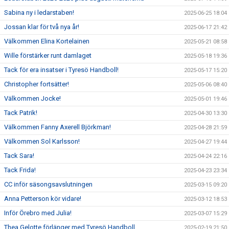
Sabina ny i ledarstaben!
2025-06-25 18:04
Jossan klar för två nya år!
2025-06-17 21:42
Välkommen Elina Kortelainen
2025-05-21 08:58
Wille förstärker runt damlaget
2025-05-18 19:36
Tack för era insatser i Tyresö Handboll!
2025-05-17 15:20
Christopher fortsätter!
2025-05-06 08:40
Välkommen Jocke!
2025-05-01 19:46
Tack Patrik!
2025-04-30 13:30
Välkommen Fanny Axerell Björkman!
2025-04-28 21:59
Välkommen Sol Karlsson!
2025-04-27 19:44
Tack Sara!
2025-04-24 22:16
Tack Frida!
2025-04-23 23:34
CC inför säsongsavslutningen
2025-03-15 09:20
Anna Petterson kör vidare!
2025-03-12 18:53
Inför Örebro med Julia!
2025-03-07 15:29
Thea Gelotte förlänger med Tyresö Handboll
2025-02-19 21:50