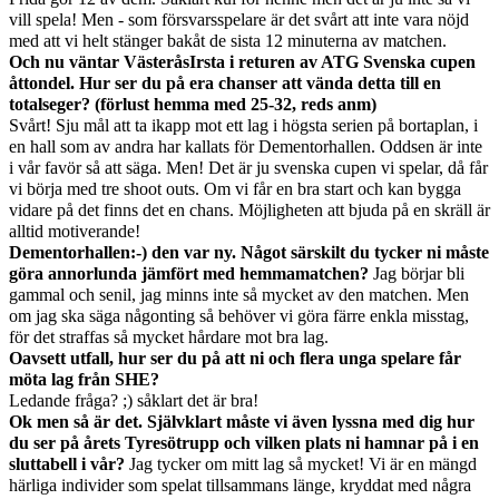
vill spela! Men - som försvarsspelare är det svårt att inte vara nöjd
med att vi helt stänger bakåt de sista 12 minuterna av matchen.
Och nu väntar VästeråsIrsta i returen av ATG Svenska cupen
åttondel. Hur ser du på era chanser att vända detta till en
totalseger? (förlust hemma med 25-32, reds anm)
Svårt! Sju mål att ta ikapp mot ett lag i högsta serien på bortaplan, i
en hall som av andra har kallats för Dementorhallen. Oddsen är inte
i vår favör så att säga. Men! Det är ju svenska cupen vi spelar, då får
vi börja med tre shoot outs. Om vi får en bra start och kan bygga
vidare på det finns det en chans. Möjligheten att bjuda på en skräll är
alltid motiverande!
Dementorhallen:-) den var ny. Något särskilt du tycker ni måste
göra annorlunda jämfört med hemmamatchen?
Jag börjar bli
gammal och senil, jag minns inte så mycket av den matchen. Men
om jag ska säga någonting så behöver vi göra färre enkla misstag,
för det straffas så mycket hårdare mot bra lag.
Oavsett utfall, hur ser du på att ni och flera unga spelare får
möta lag från SHE?
Ledande fråga? ;) såklart det är bra!
Ok men så är det. Självklart måste vi även lyssna med dig hur
du ser på årets Tyresötrupp och vilken plats ni hamnar på i en
sluttabell i vår?
Jag tycker om mitt lag så mycket! Vi är en mängd
härliga individer som spelat tillsammans länge, kryddat med några