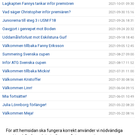
Lagkapten Fannys tankar inför premiören
2021-10-01 09:30
Vad säger Christopher inför premiären?
2021-09-30 15:16
Juniorerna till steg 3 i USM F18
2021-09-26 18:31
Oavgjort i genrepet mot Boden
2021-09-24 20:32
Uddamålsförlust mot Eskilstuna Guif
2021-09-18 18:40
Välkommen tillbaka Fanny Eriksson
2021-09-05 12:45
Summering Svenska cupen
2021-08-27 09:00
Inför ATG Svenska cupen
2021-08-17 11:52
Välkommen tillbaka Mickis!
2021-07-31 11:00
Välkommen Kristoffer
2021-07-30 08:56
Välkommen Linn!
2021-06-04 09:15
Mia fortsätter!
2021-06-01 10:49
Julia Lönnborg förlänger!
2021-05-22 08:20
Välkommen Meja!
2021-05-22 08:16
Lovisa lyfter!
2021-05-14 15:40
Välkommen Meja!
För att hemsidan ska fungera korrekt använder vi nödvändiga
2021-05-14 15:39