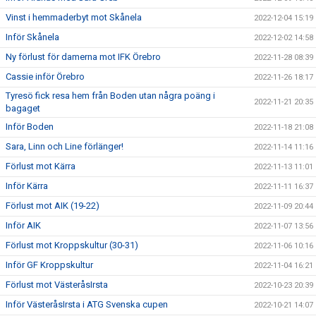
Vinst i hemmaderbyt mot Skånela
2022-12-04 15:19
Inför Skånela
2022-12-02 14:58
Ny förlust för damerna mot IFK Örebro
2022-11-28 08:39
Cassie inför Örebro
2022-11-26 18:17
Tyresö fick resa hem från Boden utan några poäng i
2022-11-21 20:35
bagaget
Inför Boden
2022-11-18 21:08
Sara, Linn och Line förlänger!
2022-11-14 11:16
Förlust mot Kärra
2022-11-13 11:01
Inför Kärra
2022-11-11 16:37
Förlust mot AIK (19-22)
2022-11-09 20:44
Inför AIK
2022-11-07 13:56
Förlust mot Kroppskultur (30-31)
2022-11-06 10:16
Inför GF Kroppskultur
2022-11-04 16:21
Förlust mot VästeråsIrsta
2022-10-23 20:39
Inför VästeråsIrsta i ATG Svenska cupen
2022-10-21 14:07