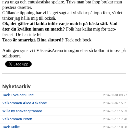
nya unga och entusiastiska spelare. Trivs man bra ihop brukar man
prestera därefter.
Gällande tippning har vi i laget sagt att vi siktar på topp fem, så det
tänker jag hålla mig till också.
Ok, det gäller att ladda inför varje match på bästa sätt. Vad
äter du kvällen innan en match?
Folk har kallat mig för taco-
fascist. De har inte fel.
Taco är smarrigt. Dina slutord?
Tack och bock.
Antingen syns vi i VästeråsArena imorgon eller så kollar ni in oss på
solidsport.
Nyhetsarkiv
Tack Tove och Linn!
2026-08-01 09:27
Välkommen Alice Askebro!
2026-06-02 15:31
Wille ny ansvarig tränare
2026-05-16 15:53
Välkommen Peter!
2026-05-15 17:20
Tack Krille!
2026-05-10 18:50