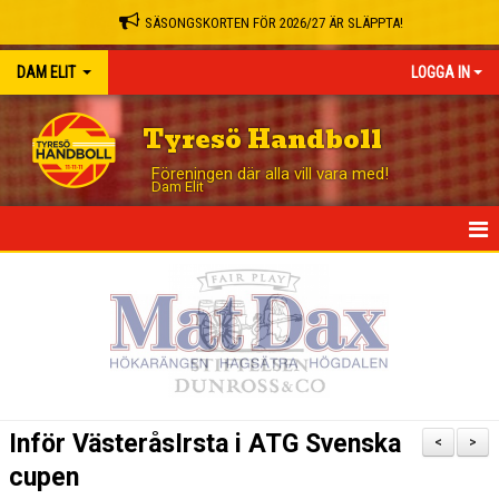
SÄSONGSKORTEN FÖR 2026/27 ÄR SLÄPPTA!
DAM ELIT
LOGGA IN
Tyresö Handboll
Föreningen där alla vill vara med!
Dam Elit
HEM
NYHETER
TRUPPEN
MATCHER
Inför VästeråsIrsta i ATG Svenska
<
>
TABELL
cupen