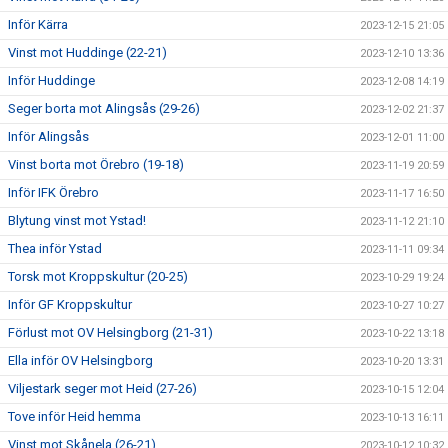
Inför Kärra
2023-12-15 21:05
Vinst mot Huddinge (22-21)
2023-12-10 13:36
Inför Huddinge
2023-12-08 14:19
Seger borta mot Alingsås (29-26)
2023-12-02 21:37
Inför Alingsås
2023-12-01 11:00
Vinst borta mot Örebro (19-18)
2023-11-19 20:59
Inför IFK Örebro
2023-11-17 16:50
Blytung vinst mot Ystad!
2023-11-12 21:10
Thea inför Ystad
2023-11-11 09:34
Torsk mot Kroppskultur (20-25)
2023-10-29 19:24
Inför GF Kroppskultur
2023-10-27 10:27
Förlust mot OV Helsingborg (21-31)
2023-10-22 13:18
Ella inför OV Helsingborg
2023-10-20 13:31
Viljestark seger mot Heid (27-26)
2023-10-15 12:04
Tove inför Heid hemma
2023-10-13 16:11
Vinst mot Skånela (26-21)
2023-10-12 10:32