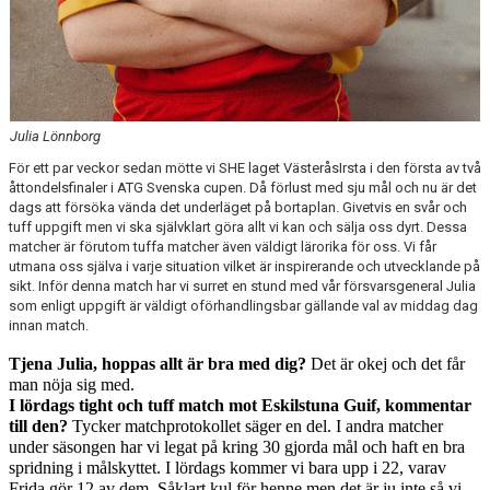
Julia Lönnborg
För ett par veckor sedan mötte vi SHE laget VästeråsIrsta i den första av två
åttondelsfinaler i ATG Svenska cupen. Då förlust med sju mål och nu är det
dags att försöka vända det underläget på bortaplan. Givetvis en svår och
tuff uppgift men vi ska självklart göra allt vi kan och sälja oss dyrt. Dessa
matcher är förutom tuffa matcher även väldigt lärorika för oss. Vi får
utmana oss själva i varje situation vilket är inspirerande och utvecklande på
sikt. Inför denna match har vi surret en stund med vår försvarsgeneral Julia
som enligt uppgift är väldigt oförhandlingsbar gällande val av middag dag
innan match.
Tjena Julia, hoppas allt är bra med dig?
Det är okej och det får
man nöja sig med.
I lördags tight och tuff match mot Eskilstuna Guif, kommentar
till den?
Tycker matchprotokollet säger en del. I andra matcher
under säsongen har vi legat på kring 30 gjorda mål och haft en bra
spridning i målskyttet. I lördags kommer vi bara upp i 22, varav
Frida gör 12 av dem. Såklart kul för henne men det är ju inte så vi