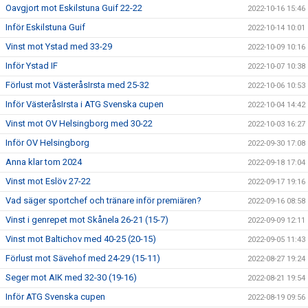
Oavgjort mot Eskilstuna Guif 22-22
2022-10-16 15:46
Inför Eskilstuna Guif
2022-10-14 10:01
Vinst mot Ystad med 33-29
2022-10-09 10:16
Inför Ystad IF
2022-10-07 10:38
Förlust mot VästeråsIrsta med 25-32
2022-10-06 10:53
Inför VästeråsIrsta i ATG Svenska cupen
2022-10-04 14:42
Vinst mot OV Helsingborg med 30-22
2022-10-03 16:27
Inför OV Helsingborg
2022-09-30 17:08
Anna klar tom 2024
2022-09-18 17:04
Vinst mot Eslöv 27-22
2022-09-17 19:16
Vad säger sportchef och tränare inför premiären?
2022-09-16 08:58
Vinst i genrepet mot Skånela 26-21 (15-7)
2022-09-09 12:11
Vinst mot Baltichov med 40-25 (20-15)
2022-09-05 11:43
Förlust mot Sävehof med 24-29 (15-11)
2022-08-27 19:24
Seger mot AIK med 32-30 (19-16)
2022-08-21 19:54
Inför ATG Svenska cupen
2022-08-19 09:56