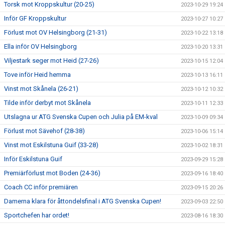
Torsk mot Kroppskultur (20-25)
2023-10-29 19:24
Inför GF Kroppskultur
2023-10-27 10:27
Förlust mot OV Helsingborg (21-31)
2023-10-22 13:18
Ella inför OV Helsingborg
2023-10-20 13:31
Viljestark seger mot Heid (27-26)
2023-10-15 12:04
Tove inför Heid hemma
2023-10-13 16:11
Vinst mot Skånela (26-21)
2023-10-12 10:32
Tilde inför derbyt mot Skånela
2023-10-11 12:33
Utslagna ur ATG Svenska Cupen och Julia på EM-kval
2023-10-09 09:34
Förlust mot Sävehof (28-38)
2023-10-06 15:14
Vinst mot Eskilstuna Guif (33-28)
2023-10-02 18:31
Inför Eskilstuna Guif
2023-09-29 15:28
Premiärförlust mot Boden (24-36)
2023-09-16 18:40
Coach CC inför premiären
2023-09-15 20:26
Damerna klara för åttondelsfinal i ATG Svenska Cupen!
2023-09-03 22:50
Sportchefen har ordet!
2023-08-16 18:30