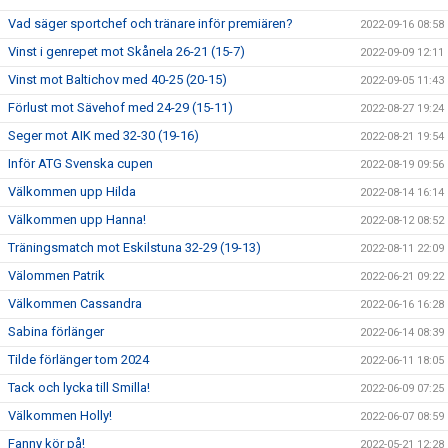
Vad säger sportchef och tränare inför premiären?
2022-09-16 08:58
Vinst i genrepet mot Skånela 26-21 (15-7)
2022-09-09 12:11
Vinst mot Baltichov med 40-25 (20-15)
2022-09-05 11:43
Förlust mot Sävehof med 24-29 (15-11)
2022-08-27 19:24
Seger mot AIK med 32-30 (19-16)
2022-08-21 19:54
Inför ATG Svenska cupen
2022-08-19 09:56
Välkommen upp Hilda
2022-08-14 16:14
Välkommen upp Hanna!
2022-08-12 08:52
Träningsmatch mot Eskilstuna 32-29 (19-13)
2022-08-11 22:09
Välommen Patrik
2022-06-21 09:22
Välkommen Cassandra
2022-06-16 16:28
Sabina förlänger
2022-06-14 08:39
Tilde förlänger tom 2024
2022-06-11 18:05
Tack och lycka till Smilla!
2022-06-09 07:25
Välkommen Holly!
2022-06-07 08:59
Fanny kör på!
2022-05-21 12:28