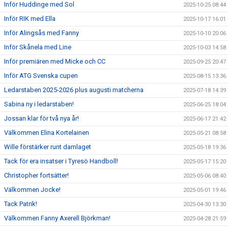
Inför Huddinge med Sol
2025-10-25 08:44
Inför RIK med Ella
2025-10-17 16:01
Inför Alingsås med Fanny
2025-10-10 20:06
Inför Skånela med Line
2025-10-03 14:58
Inför premiären med Micke och CC
2025-09-25 20:47
Inför ATG Svenska cupen
2025-08-15 13:36
Ledarstaben 2025-2026 plus augusti matcherna
2025-07-18 14:39
Sabina ny i ledarstaben!
2025-06-25 18:04
Jossan klar för två nya år!
2025-06-17 21:42
Välkommen Elina Kortelainen
2025-05-21 08:58
Wille förstärker runt damlaget
2025-05-18 19:36
Tack för era insatser i Tyresö Handboll!
2025-05-17 15:20
Christopher fortsätter!
2025-05-06 08:40
Välkommen Jocke!
2025-05-01 19:46
Tack Patrik!
2025-04-30 13:30
Välkommen Fanny Axerell Björkman!
2025-04-28 21:59