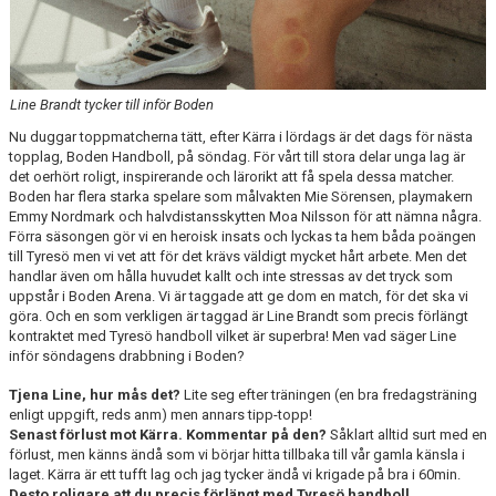
Line Brandt tycker till inför Boden
Nu duggar toppmatcherna tätt, efter Kärra i lördags är det dags för nästa
topplag, Boden Handboll, på söndag. För vårt till stora delar unga lag är
det oerhört roligt, inspirerande och lärorikt att få spela dessa matcher.
Boden har flera starka spelare som målvakten Mie Sörensen, playmakern
Emmy Nordmark och halvdistansskytten Moa Nilsson för att nämna några.
Förra säsongen gör vi en heroisk insats och lyckas ta hem båda poängen
till Tyresö men vi vet att för det krävs väldigt mycket hårt arbete. Men det
handlar även om hålla huvudet kallt och inte stressas av det tryck som
uppstår i Boden Arena. Vi är taggade att ge dom en match, för det ska vi
göra. Och en som verkligen är taggad är Line Brandt som precis förlängt
kontraktet med Tyresö handboll vilket är superbra! Men vad säger Line
inför söndagens drabbning i Boden?
Tjena Line, hur mås det?
Lite seg efter träningen (en bra fredagsträning
enligt uppgift, reds anm) men annars tipp-topp!
Senast förlust mot Kärra. Kommentar på den?
Såklart alltid surt med en
förlust, men känns ändå som vi börjar hitta tillbaka till vår gamla känsla i
laget. Kärra är ett tufft lag och jag tycker ändå vi krigade på bra i 60min.
Desto roligare att du precis förlängt med Tyresö handboll.