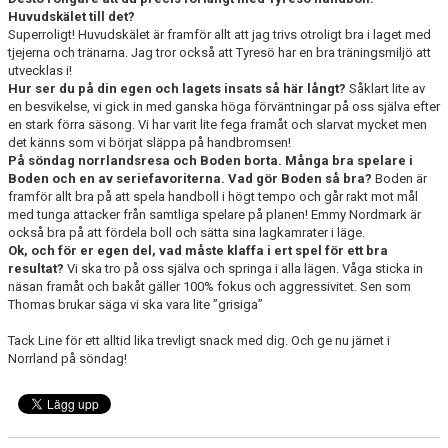
Huvudskälet till det?
Superroligt! Huvudskälet är framför allt att jag trivs otroligt bra i laget med
tjejerna och tränarna. Jag tror också att Tyresö har en bra träningsmiljö att
utvecklas i!
Hur ser du på din egen och lagets insats så här långt?
Såklart lite av
en besvikelse, vi gick in med ganska höga förväntningar på oss själva efter
en stark förra säsong. Vi har varit lite fega framåt och slarvat mycket men
det känns som vi börjat släppa på handbromsen!
På söndag norrlandsresa och Boden borta. Många bra spelare i
Boden och en av seriefavoriterna. Vad gör Boden så bra?
Boden är
framför allt bra på att spela handboll i högt tempo och går rakt mot mål
med tunga attacker från samtliga spelare på planen! Emmy Nordmark är
också bra på att fördela boll och sätta sina lagkamrater i läge.
Ok, och för er egen del, vad måste klaffa i ert spel för ett bra
resultat?
Vi ska tro på oss själva och springa i alla lägen. Våga sticka in
näsan framåt och bakåt gäller 100% fokus och aggressivitet. Sen som
Thomas brukar säga vi ska vara lite ”grisiga”
Tack Line för ett alltid lika trevligt snack med dig. Och ge nu järnet i
Norrland på söndag!