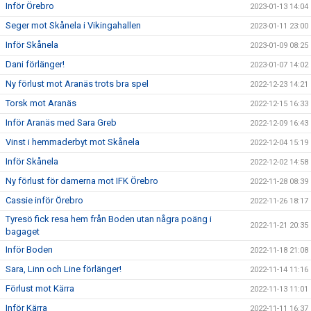
Inför Örebro
2023-01-13 14:04
Seger mot Skånela i Vikingahallen
2023-01-11 23:00
Inför Skånela
2023-01-09 08:25
Dani förlänger!
2023-01-07 14:02
Ny förlust mot Aranäs trots bra spel
2022-12-23 14:21
Torsk mot Aranäs
2022-12-15 16:33
Inför Aranäs med Sara Greb
2022-12-09 16:43
Vinst i hemmaderbyt mot Skånela
2022-12-04 15:19
Inför Skånela
2022-12-02 14:58
Ny förlust för damerna mot IFK Örebro
2022-11-28 08:39
Cassie inför Örebro
2022-11-26 18:17
Tyresö fick resa hem från Boden utan några poäng i
2022-11-21 20:35
bagaget
Inför Boden
2022-11-18 21:08
Sara, Linn och Line förlänger!
2022-11-14 11:16
Förlust mot Kärra
2022-11-13 11:01
Inför Kärra
2022-11-11 16:37