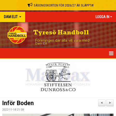
SÄSONGSKORTEN FÖR 2026/27 ÄR SLÄPPTA!
DAM ELIT
LOGGA IN
Tyresö Handboll
Föreningen där alla vill vara med!
Dam Elit
HEM
NYHETER
TRUPPEN
MATCHER
Inför Boden
<
>
TABELL
2022-11-18 21:08