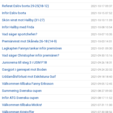
Referat Eslöv borta 29-25(18-12)
2021-10-17 09:37
Inför Eslöv borta
2021-10-15 07:52
Skön vinst mot Hallby (31-27)
2021-10-10 11:09
Inför Hallby med Frida
2021-10-08 10:54
Vad säger sportchefen?
2021-10-07 10:35
Premiärvinst mot Skånela 26-18 (14-9)
2021-10-03 14:01
Lagkapten Fannys tankar inför premiören
2021-10-01 09:30
Vad säger Christopher inför premiären?
2021-09-30 15:16
Juniorerna till steg 3 i USM F18
2021-09-26 18:31
Oavgjort i genrepet mot Boden
2021-09-24 20:32
Uddamålsförlust mot Eskilstuna Guif
2021-09-18 18:40
Välkommen tillbaka Fanny Eriksson
2021-09-05 12:45
Summering Svenska cupen
2021-08-27 09:00
Inför ATG Svenska cupen
2021-08-17 11:52
Välkommen tillbaka Mickis!
2021-07-31 11:00
Välkommen Kristoffer
2021-07-30 08:56