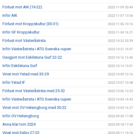
Förlust mot AIK (19-22)
2022-11-09 20:44
Inför AIK
2022-11-07 13:56
Förlust mot Kroppskultur (30-31)
2022-11-06 10:16
Inför GF Kroppskultur
2022-11-04 16:21
Förlust mot VästeråsIrsta
2022-10-23 20:39
Inför VästeråsIrsta i ATG Svenska cupen
2022-10-21 14:07
Oavgjort mot Eskilstuna Guif 22-22
2022-10-16 15:46
Inför Eskilstuna Guif
2022-10-14 10:01
Vinst mot Ystad med 33-29
2022-10-09 10:16
Inför Ystad IF
2022-10-07 10:38
Förlust mot VästeråsIrsta med 25-32
2022-10-06 10:53
Inför VästeråsIrsta i ATG Svenska cupen
2022-10-04 14:42
Vinst mot OV Helsingborg med 30-22
2022-10-03 16:27
Inför OV Helsingborg
2022-09-30 17:08
Anna klar tom 2024
2022-09-18 17:04
Vinst mot Eslöv 27-22
2022-09-17 19:16