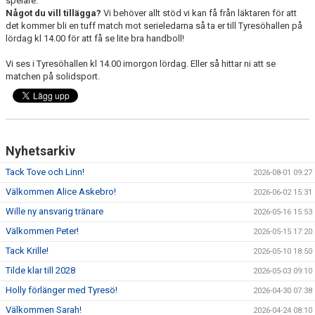
spelare.
Något du vill tillägga?
Vi behöver allt stöd vi kan få från läktaren för att
det kommer bli en tuff match mot serieledarna så ta er till Tyresöhallen på
lördag kl 14.00 för att få se lite bra handboll!
Vi ses i Tyresöhallen kl 14.00 imorgon lördag. Eller så hittar ni att se
matchen på solidsport.
Nyhetsarkiv
Tack Tove och Linn!
2026-08-01 09:27
Välkommen Alice Askebro!
2026-06-02 15:31
Wille ny ansvarig tränare
2026-05-16 15:53
Välkommen Peter!
2026-05-15 17:20
Tack Krille!
2026-05-10 18:50
Tilde klar till 2028
2026-05-03 09:10
Holly förlänger med Tyresö!
2026-04-30 07:38
Välkommen Sarah!
2026-04-24 08:10