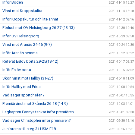
Inför Boden
2021-11-15 15:27
Vinst mot Kroppskultur
2021-11-14 15:18
Inför Kroppskultur och lite annat
2021-11-12 09:16
Förlust mot OV Helsingborg 26-27 (13-13)
2021-10-30 19:46
Inför OV Helsingborg
2021-10-29 09:58
Vinst mot Aranäs 24-16 (9-7)
2021-10-24 10:30
Inför Aranäs hemma
2021-10-22 09:22
Referat Eslöv borta 29-25(18-12)
2021-10-17 09:37
Inför Eslöv borta
2021-10-15 07:52
Skön vinst mot Hallby (31-27)
2021-10-10 11:09
Inför Hallby med Frida
2021-10-08 10:54
Vad säger sportchefen?
2021-10-07 10:35
Premiärvinst mot Skånela 26-18 (14-9)
2021-10-03 14:01
Lagkapten Fannys tankar inför premiören
2021-10-01 09:30
Vad säger Christopher inför premiären?
2021-09-30 15:16
Juniorerna till steg 3 i USM F18
2021-09-26 18:31