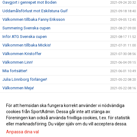
Oavgjort i genrepet mot Boden
2021-09-24 20:32
Uddamålsförlust mot Eskilstuna Guif
2021-09-18 18:40
Välkommen tillbaka Fanny Eriksson
2021-09-05 12:45
Summering Svenska cupen
2021-08-27 09:00
Inför ATG Svenska cupen
2021-08-17 11:52
Välkommen tillbaka Mickis!
2021-07-31 11:00
Välkommen Kristoffer
2021-07-30 08:56
Välkommen Linn!
2021-06-04 09:15
Mia fortsätter!
2021-06-01 10:49
Julia Lönnborg förlänger!
2021-05-22 08:20
Välkommen Meja!
2021-05-22 08:16
Lovisa lyfter!
2021-05-14 15:40
Välkommen Meja!
För att hemsidan ska fungera korrekt använder vi nödvändiga
2021-05-14 15:39
cookies från SportAdmin. Dessa går inte att stänga av.
Julia Lönnborg förlänger!
2021-05-14 15:38
Föreningen kan också använda frivilliga cookies, t.ex. för statistik
eller marknadsföring. Du väljer själv om du vill acceptera dessa.
Anpassa dina val