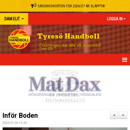
SÄSONGSKORTEN FÖR 2026/27 ÄR SLÄPPTA!
DAM ELIT
LOGGA IN
Tyresö Handboll
Föreningen där alla vill vara med!
Dam Elit
HEM
NYHETER
TRUPPEN
MATCHER
Inför Boden
<
>
TABELL
2023-01-20 15:25