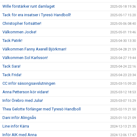
Wille förstärker runt damlaget
2025-05-18 19:36
Tack för era insatser i Tyresö Handboll!
2025-05-17 15:20
Christopher fortsätter!
2025-05-06 08:40
Välkommen Jocke!
2025-05-01 19:46
Tack Patrik!
2025-04-30 13:30
Välkommen Fanny Axerell Björkman!
2025-04-28 21:59
Välkommen Sol Karlsson!
2025-04-27 19:44
Tack Sara!
2025-04-24 22:16
Tack Frida!
2025-04-23 23:34
CC inför säsongsavslutningen
2025-03-15 09:20
Anna Petterson kör vidare!
2025-03-12 18:53
Inför Örebro med Julia!
2025-03-07 15:29
Thea Gelotte förlänger med Tyresö Handboll
2025-02-19 21:50
Dani inför Alingsås
2025-01-10 21:09
Line inför Kärra
2024-12-13 21:35
Inför AIK med Anna
2024-12-06 17:47