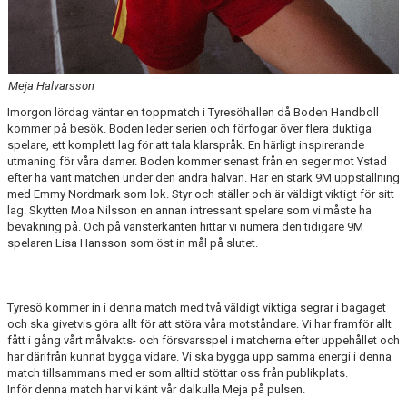
Meja Halvarsson
Imorgon lördag väntar en toppmatch i Tyresöhallen då Boden Handboll
kommer på besök. Boden leder serien och förfogar över flera duktiga
spelare, ett komplett lag för att tala klarspråk. En härligt inspirerande
utmaning för våra damer. Boden kommer senast från en seger mot Ystad
efter ha vänt matchen under den andra halvan. Har en stark 9M uppställning
med Emmy Nordmark som lok. Styr och ställer och är väldigt viktigt för sitt
lag. Skytten Moa Nilsson en annan intressant spelare som vi måste ha
bevakning på. Och på vänsterkanten hittar vi numera den tidigare 9M
spelaren Lisa Hansson som öst in mål på slutet.
Tyresö kommer in i denna match med två väldigt viktiga segrar i bagaget
och ska givetvis göra allt för att störa våra motståndare. Vi har framför allt
fått i gång vårt målvakts- och försvarsspel i matcherna efter uppehållet och
har därifrån kunnat bygga vidare. Vi ska bygga upp samma energi i denna
match tillsammans med er som alltid stöttar oss från publikplats.
Inför denna match har vi känt vår dalkulla Meja på pulsen.