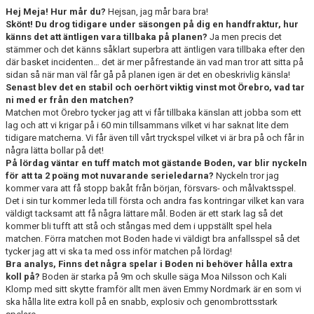
Hej Meja! Hur mår du?
Hejsan, jag mår bara bra!
Skönt! Du drog tidigare under säsongen på dig en handfraktur, hur
känns det att äntligen vara tillbaka på planen?
Ja men precis det
stämmer och det känns såklart superbra att äntligen vara tillbaka efter den
där basket incidenten… det är mer påfrestande än vad man tror att sitta på
sidan så när man väl får gå på planen igen är det en obeskrivlig känsla!
Senast blev det en stabil och oerhört viktig vinst mot Örebro, vad tar
ni med er från den matchen?
Matchen mot Örebro tycker jag att vi får tillbaka känslan att jobba som ett
lag och att vi krigar på i 60 min tillsammans vilket vi har saknat lite dem
tidigare matcherna. Vi får även till vårt tryckspel vilket vi är bra på och får in
några lätta bollar på det!
På lördag väntar en tuff match mot gästande Boden, var blir nyckeln
för att ta 2 poäng mot nuvarande serieledarna?
Nyckeln tror jag
kommer vara att få stopp bakåt från början, försvars- och målvaktsspel.
Det i sin tur kommer leda till första och andra fas kontringar vilket kan vara
väldigt tacksamt att få några lättare mål. Boden är ett stark lag så det
kommer bli tufft att stå och stångas med dem i uppställt spel hela
matchen. Förra matchen mot Boden hade vi väldigt bra anfallsspel så det
tycker jag att vi ska ta med oss inför matchen på lördag!
Bra analys, Finns det några spelar i Boden ni behöver hålla extra
koll på?
Boden är starka på 9m och skulle säga Moa Nilsson och Kali
Klomp med sitt skytte framför allt men även Emmy Nordmark är en som vi
ska hålla lite extra koll på en snabb, explosiv och genombrottsstark