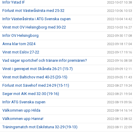
Inför Ystad IF
2022-10-07 10:38
Förlust mot VästeråsIrsta med 25-32
2022-10-06 10:53
Inför VästeråsIrsta i ATG Svenska cupen
2022-10-04 14:42
Vinst mot OV Helsingborg med 30-22
2022-10-03 16:27
Inför OV Helsingborg
2022-09-30 17:08
Anna klar tom 2024
2022-09-18 17:04
Vinst mot Eslöv 27-22
2022-09-17 19:16
Vad säger sportchef och tränare inför premiären?
2022-09-16 08:58
Vinst i genrepet mot Skånela 26-21 (15-7)
2022-09-09 12:11
Vinst mot Baltichov med 40-25 (20-15)
2022-09-05 11:43
Förlust mot Sävehof med 24-29 (15-11)
2022-08-27 19:24
Seger mot AIK med 32-30 (19-16)
2022-08-21 19:54
Inför ATG Svenska cupen
2022-08-19 09:56
Välkommen upp Hilda
2022-08-14 16:14
Välkommen upp Hanna!
2022-08-12 08:52
Träningsmatch mot Eskilstuna 32-29 (19-13)
2022-08-11 22:09