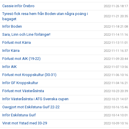
Cassie inför Örebro
2022-11-26 18:17
Tyresö fick resa hem från Boden utan några poäng i
2022-11-21 20:35
bagaget
Inför Boden
2022-11-18 21:08
Sara, Linn och Line förlänger!
2022-11-14 11:16
Förlust mot Kärra
2022-11-13 11:01
Inför Kärra
2022-11-11 16:37
Förlust mot AIK (19-22)
2022-11-09 20:44
Inför AIK
2022-11-07 13:56
Förlust mot Kroppskultur (30-31)
2022-11-06 10:16
Inför GF Kroppskultur
2022-11-04 16:21
Förlust mot VästeråsIrsta
2022-10-23 20:39
Inför VästeråsIrsta i ATG Svenska cupen
2022-10-21 14:07
Oavgjort mot Eskilstuna Guif 22-22
2022-10-16 15:46
Inför Eskilstuna Guif
2022-10-14 10:01
Vinst mot Ystad med 33-29
2022-10-09 10:16