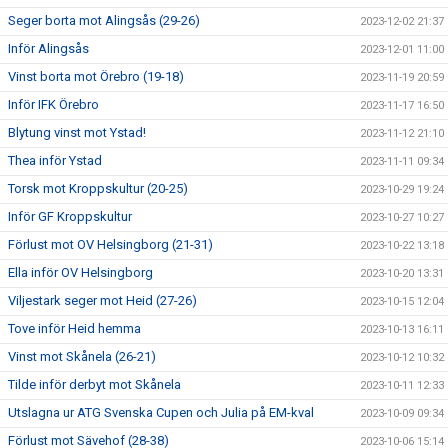
Seger borta mot Alingsås (29-26)
2023-12-02 21:37
Inför Alingsås
2023-12-01 11:00
Vinst borta mot Örebro (19-18)
2023-11-19 20:59
Inför IFK Örebro
2023-11-17 16:50
Blytung vinst mot Ystad!
2023-11-12 21:10
Thea inför Ystad
2023-11-11 09:34
Torsk mot Kroppskultur (20-25)
2023-10-29 19:24
Inför GF Kroppskultur
2023-10-27 10:27
Förlust mot OV Helsingborg (21-31)
2023-10-22 13:18
Ella inför OV Helsingborg
2023-10-20 13:31
Viljestark seger mot Heid (27-26)
2023-10-15 12:04
Tove inför Heid hemma
2023-10-13 16:11
Vinst mot Skånela (26-21)
2023-10-12 10:32
Tilde inför derbyt mot Skånela
2023-10-11 12:33
Utslagna ur ATG Svenska Cupen och Julia på EM-kval
2023-10-09 09:34
Förlust mot Sävehof (28-38)
2023-10-06 15:14