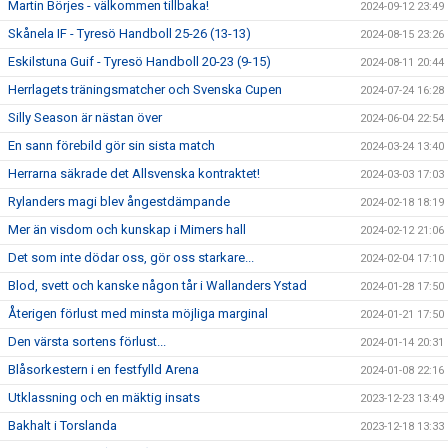
Martin Börjes - välkommen tillbaka!
2024-09-12 23:49
Skånela IF - Tyresö Handboll 25-26 (13-13)
2024-08-15 23:26
Eskilstuna Guif - Tyresö Handboll 20-23 (9-15)
2024-08-11 20:44
Herrlagets träningsmatcher och Svenska Cupen
2024-07-24 16:28
Silly Season är nästan över
2024-06-04 22:54
En sann förebild gör sin sista match
2024-03-24 13:40
Herrarna säkrade det Allsvenska kontraktet!
2024-03-03 17:03
Rylanders magi blev ångestdämpande
2024-02-18 18:19
Mer än visdom och kunskap i Mimers hall
2024-02-12 21:06
Det som inte dödar oss, gör oss starkare...
2024-02-04 17:10
Blod, svett och kanske någon tår i Wallanders Ystad
2024-01-28 17:50
Återigen förlust med minsta möjliga marginal
2024-01-21 17:50
Den värsta sortens förlust...
2024-01-14 20:31
Blåsorkestern i en festfylld Arena
2024-01-08 22:16
Utklassning och en mäktig insats
2023-12-23 13:49
Bakhalt i Torslanda
2023-12-18 13:33