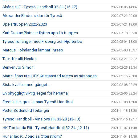
Skånela IF - Tyresö Handboll 32-31 (15-17)
2022-08-05 14:06
Alexander Binderis klar för Tyresö
2022-07-21 20:00
Spelartruppen 2022-2023
2022-07-21 19:00
Karl-Gustav Pintsaar flyttas upp i a-truppen
2022-07-18 09:30
Tyresö förlänger med Fröberg och Hjortenbo
2022-05-04 13:08
Marcus Holmlander lämnar Tyresö
2022-05-03 15:37
Tack för allt Henke!
2022-03-21 09:12
Benvenuto Simon!
2022-02-25 12:34
Matte lånas ut till IFK Kristianstad resten av säsongen
2022-02-15 23:00
Sista kvällen med gänget...
2022-02-08 22:29
En ohyggligt viktig seger för herrarna
2022-02-05 22:24
Fredrik Hellgren lämnar Tyresö Handboll
2022-01-08 13:00
Petter Söderlund förlänger
2021-11-18 13:38
Tyresö Handboll - Vinslövs HK 33-28 (13-13)
2021-11-16 12:17
HK Torslanda Elit - Tyresö Handboll 32-24 (12-11)
2021-11-07 11:40
Hur är läget, Douglas Otterström?
2021-11-04 14:38