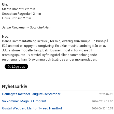
Utv:
Martin Brandt 2 x 2 min
Sebastian Fagerdahl 2 min
Linus Fröberg 2 min
Janne Flinckman – Sportchef Herr
Not:
Denna sammanfattning skrevs i, för mig, ovanlig skrivarmiljö. En buss på
E22:an med en upprymd omgivning. En oklar musikblandning från en av
JBL´s större modeller långt bak i bussen. Inget vi för vidare till
störningsjouren. Ev stavfel, syftningsfel eller osammanhängande
resonemang kan förekomma och åtgärdas under morgondagen.
Nyhetsarkiv
Herrlagets matcher i augusti-september
2026-07-23
Välkommen Magnus Elmgren!
2026-07-14 12:00
Gustaf Wedberg klar för Tyresö Handboll
2026-06-30 10:52