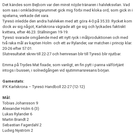
Det kändes som Bejbom var den minst nöjde tränaren i halvleksvilan. Vad
som sas i omklädningsrummet gick mig förbi med kloka ord, som gick in i
spelarna, verkade det vara.
Tyresö inledde den andra halvleken med att göra 4-0 på 35.33. Rycket kom
dock av sig något, Karlskrona vägrade att ge sig och lyckades faktiskt
kvittera, efter 46.23. Ställningen 19-19.
Tyresö svarade omgående med ett nytt ryck i målproduktionen och med
två raka mål av kapten Holm och ett av Rylander, var matchen i princip klar.
20-26 efter 57.01.
Slutresultatet skrev till 22-27 och hemresan blir till Tyresö blir njutbar.
Emma på Trydes Mat fixade, som vanligt, en fin pytt i panna välförtjänt
intogs i bussen, i solnedgången vid sjutimmarsresans början.
Gamestats:
IFK Karlskrona – Tyresö Handboll 22-27 (12-12)
Mål:
Tobias Johansson 9
Alexander Holm 6 (3)
Lukas Rylander 6
Martin Brandt 2
Sebastian Fagerdahl 2
Ludvig Nyström 2