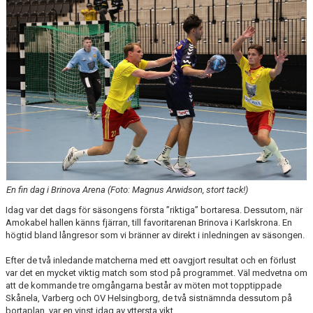
KALENDER
KONTAKT
En fin dag i Brinova Arena (Foto: Magnus Arwidson, stort tack!)
Idag var det dags för säsongens första ”riktiga” bortaresa. Dessutom, när
Amokabel hallen känns fjärran, till favoritarenan Brinova i Karlskrona. En
högtid bland långresor som vi bränner av direkt i inledningen av säsongen.
Efter de två inledande matcherna med ett oavgjort resultat och en förlust
var det en mycket viktig match som stod på programmet. Väl medvetna om
att de kommande tre omgångarna består av möten mot topptippade
Skånela, Varberg och OV Helsingborg, de två sistnämnda dessutom på
bortaplan, var en vinst idag av yttersta vikt.