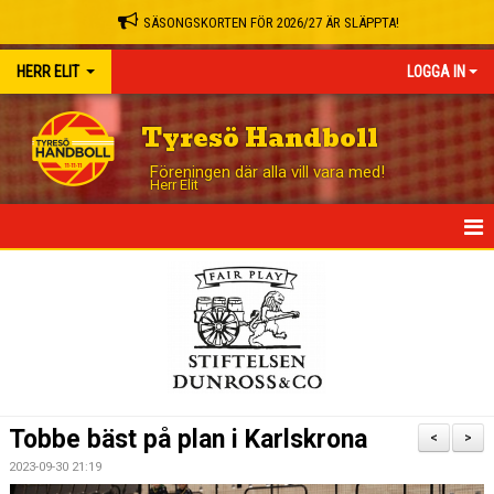
SÄSONGSKORTEN FÖR 2026/27 ÄR SLÄPPTA!
HERR ELIT
LOGGA IN
Tyresö Handboll
Föreningen där alla vill vara med!
Herr Elit
HEM
NYHETER
TRUPPEN
MATCHER
Tobbe bäst på plan i Karlskrona
<
>
TABELL
2023-09-30 21:19