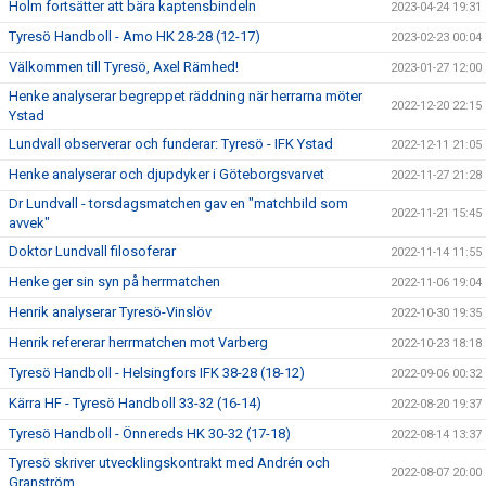
Holm fortsätter att bära kaptensbindeln
2023-04-24 19:31
Tyresö Handboll - Amo HK 28-28 (12-17)
2023-02-23 00:04
Välkommen till Tyresö, Axel Rämhed!
2023-01-27 12:00
Henke analyserar begreppet räddning när herrarna möter
2022-12-20 22:15
Ystad
Lundvall observerar och funderar: Tyresö - IFK Ystad
2022-12-11 21:05
Henke analyserar och djupdyker i Göteborgsvarvet
2022-11-27 21:28
Dr Lundvall - torsdagsmatchen gav en "matchbild som
2022-11-21 15:45
avvek"
Doktor Lundvall filosoferar
2022-11-14 11:55
Henke ger sin syn på herrmatchen
2022-11-06 19:04
Henrik analyserar Tyresö-Vinslöv
2022-10-30 19:35
Henrik refererar herrmatchen mot Varberg
2022-10-23 18:18
Tyresö Handboll - Helsingfors IFK 38-28 (18-12)
2022-09-06 00:32
Kärra HF - Tyresö Handboll 33-32 (16-14)
2022-08-20 19:37
Tyresö Handboll - Önnereds HK 30-32 (17-18)
2022-08-14 13:37
Tyresö skriver utvecklingskontrakt med Andrén och
2022-08-07 20:00
Granström