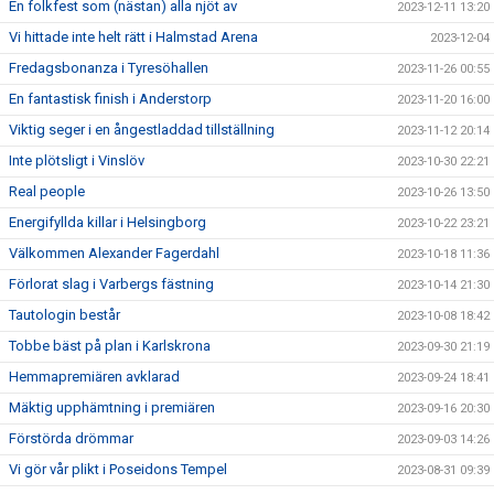
En folkfest som (nästan) alla njöt av
2023-12-11 13:20
Vi hittade inte helt rätt i Halmstad Arena
2023-12-04
Fredagsbonanza i Tyresöhallen
2023-11-26 00:55
En fantastisk finish i Anderstorp
2023-11-20 16:00
Viktig seger i en ångestladdad tillställning
2023-11-12 20:14
Inte plötsligt i Vinslöv
2023-10-30 22:21
Real people
2023-10-26 13:50
Energifyllda killar i Helsingborg
2023-10-22 23:21
Välkommen Alexander Fagerdahl
2023-10-18 11:36
Förlorat slag i Varbergs fästning
2023-10-14 21:30
Tautologin består
2023-10-08 18:42
Tobbe bäst på plan i Karlskrona
2023-09-30 21:19
Hemmapremiären avklarad
2023-09-24 18:41
Mäktig upphämtning i premiären
2023-09-16 20:30
Förstörda drömmar
2023-09-03 14:26
Vi gör vår plikt i Poseidons Tempel
2023-08-31 09:39