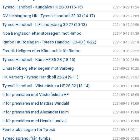
Tyresö Handboll - Kungälvs HK 28-33 (15-15)
2021-10-29 11:24
OV Helsingborg HK - Tyresö Handboll 33-33 (14-17)
2021-10-25 21:09
Tyresö Handboll - LIF Lindesberg 39-27 (20-13)
2021-10-17 22:58
Noa Bengtsson efter storsegern mot Rimbo
2021-10-13 21:39
Rimbo HK Roslagen - Tyresö Handboll 30-40 (16-22)
2021-10-10 23:10
Fredrik Hellgren efter Kärra och inför Rimbo
2021-10-06 22:22
Tyresö Handboll - Kärra HF 35-28 (18-15)
2021-10-02 23:06
Linus Fröberg efter segern mot Varberg
2021-09-28 10:25
HK Varberg - Tyresö Handboll 22-24 (9-11)
2021-09-25 21:37
Tyresö Handboll - VästeråsIrsta HF 28-32 (13-14)
2021-09-19 12:00
Inför premiären mot VästeråsIrsta HF
2021-09-17 15:00
Inför premiären med Mattias Windahl
2021-09-16 19:00
Inför premiären med Alexander Holm
2021-09-14 19:00
Inför premiären med Henrik Lundvall
2021-09-13 19:00
Femte raka segern för Tyresö
2021-09-13 00:11
Tyresö sprang ifrån Tumba
2021-09-09 00:05