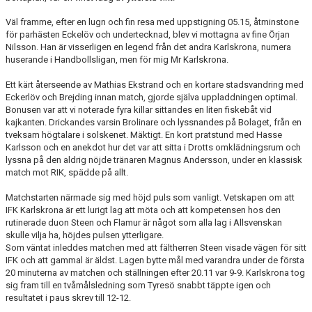
Väl framme, efter en lugn och fin resa med uppstigning 05.15, åtminstone
för parhästen Eckelöv och undertecknad, blev vi mottagna av fine Örjan
Nilsson. Han är visserligen en legend från det andra Karlskrona, numera
huserande i Handbollsligan, men för mig Mr Karlskrona.
Ett kärt återseende av Mathias Ekstrand och en kortare stadsvandring med
Eckerlöv och Brejding innan match, gjorde själva uppladdningen optimal.
Bonusen var att vi noterade fyra killar sittandes en liten fiskebåt vid
kajkanten. Drickandes varsin Brolinare och lyssnandes på Bolaget, från en
tveksam högtalare i solskenet. Mäktigt. En kort pratstund med Hasse
Karlsson och en anekdot hur det var att sitta i Drotts omklädningsrum och
lyssna på den aldrig nöjde tränaren Magnus Andersson, under en klassisk
match mot RIK, spädde på allt.
Matchstarten närmade sig med höjd puls som vanligt. Vetskapen om att
IFK Karlskrona är ett lurigt lag att möta och att kompetensen hos den
rutinerade duon Steen och Flamur är något som alla lag i Allsvenskan
skulle vilja ha, höjdes pulsen ytterligare.
Som väntat inleddes matchen med att fältherren Steen visade vägen för sitt
IFK och att gammal är äldst. Lagen bytte mål med varandra under de första
20 minuterna av matchen och ställningen efter 20.11 var 9-9. Karlskrona tog
sig fram till en tvåmålsledning som Tyresö snabbt täppte igen och
resultatet i paus skrev till 12-12.