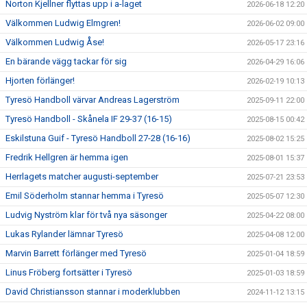
Norton Kjellner flyttas upp i a-laget
2026-06-18 12:20
Välkommen Ludwig Elmgren!
2026-06-02 09:00
Välkommen Ludwig Åse!
2026-05-17 23:16
En bärande vägg tackar för sig
2026-04-29 16:06
Hjorten förlänger!
2026-02-19 10:13
Tyresö Handboll värvar Andreas Lagerström
2025-09-11 22:00
Tyresö Handboll - Skånela IF 29-37 (16-15)
2025-08-15 00:42
Eskilstuna Guif - Tyresö Handboll 27-28 (16-16)
2025-08-02 15:25
Fredrik Hellgren är hemma igen
2025-08-01 15:37
Herrlagets matcher augusti-september
2025-07-21 23:53
Emil Söderholm stannar hemma i Tyresö
2025-05-07 12:30
Ludvig Nyström klar för två nya säsonger
2025-04-22 08:00
Lukas Rylander lämnar Tyresö
2025-04-08 12:00
Marvin Barrett förlänger med Tyresö
2025-01-04 18:59
Linus Fröberg fortsätter i Tyresö
2025-01-03 18:59
David Christiansson stannar i moderklubben
2024-11-12 13:15