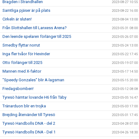
Bragden i Strandhallen
2023-08-27 10:55
Samtliga pjäser är på plats
2023-08-22 16:00
Cirkeln är sluten!
2023-08-04 13:00
Från Slottshallen till Lanxess Arena?
2023-05-31 08:00
Den leende spelaren förlänger till 2025
2023-05-26 07:00
Smedby flyttar norrut
2023-05-24 13:00
Inga fler tvåor för Hevinder
2023-05-22 17:45
Otto förlänger till 2025
2023-05-19 07:00
Mannen med X-faktor
2023-05-17 14:50
"Speedy Gonzales" blir A-lagsman
2023-05-15 20:00
Fredagsbomben!
2023-05-12 08:08
Tyresö hämtar lovande H6 från Täby
2023-05-05 16:47
Tränarduon blir en trojka
2023-05-03 17:00
Brejding återvänder till Tyresö
2023-05-01 17:45
Tyresö Handbolls DNA - del 2
2023-04-28 07:00
Tyresö Handbolls DNA - Del 1
2023-04-26 18:30