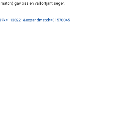
match) gav oss en välförtjänt seger.
513?k=1138221&expandmatch=31578045