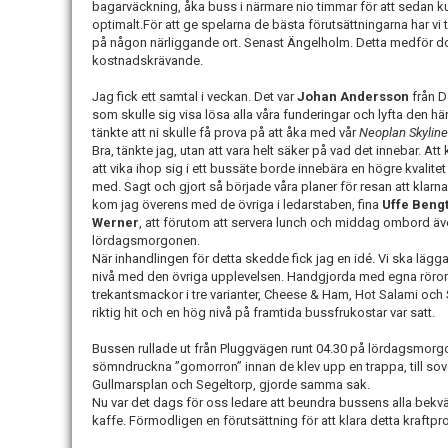
bagarväckning, åka buss i närmare nio timmar för att sedan ku
optimalt.För att ge spelarna de bästa förutsättningarna har vi
på någon närliggande ort. Senast Ängelholm. Detta medför dock
kostnadskrävande.
Jag fick ett samtal i veckan. Det var
Johan Andersson
från D
som skulle sig visa lösa alla våra funderingar och lyfta den här
tänkte att ni skulle få prova på att åka med vår
Neoplan Skyline
Bra, tänkte jag, utan att vara helt säker på vad det innebar. Att ku
att vika ihop sig i ett bussäte borde innebära en högre kvalite
med. Sagt och gjort så började våra planer för resan att klarna.
kom jag överens med de övriga i ledarstaben, fina
Uffe Beng
Werner
, att förutom att servera lunch och middag ombord äv
lördagsmorgonen.
När inhandlingen för detta skedde fick jag en idé. Vi ska lägga li
nivå med den övriga upplevelsen. Handgjorda med egna röror fi
trekantsmackor i tre varianter, Cheese & Ham, Hot Salami och 
riktig hit och en hög nivå på framtida bussfrukostar var satt.
Bussen rullade ut från Pluggvägen runt 04.30 på lördagsmorg
sömndruckna ”gomorron” innan de klev upp en trappa, till sov
Gullmarsplan och Segeltorp, gjorde samma sak.
Nu var det dags för oss ledare att beundra bussens alla bekv
kaffe. Förmodligen en förutsättning för att klara detta kraftpr