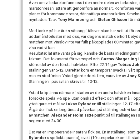
Även om vi ledare befann oss i den nedre delen av farkosten
maratonresan lättare att genomföra än normalt. Komforten v
planer för kommande resor, där nattliga avresor krävs. Sm
myntades. Tack
Tony Malmberg
och
Stefan Ohlsson
för mä
Med tanke på hur årets säsong i Allsvenskan har sett ut för oss
uddamålsförluster med oss, var dagens match oerhört betydels
matchen mot Vinslöv inte var fullt påkopplade i 60 minuter, gav
visa vad vi kan.
Resultatet lät inte vänta på sig, kanske de bästa inledningsmi
faktum. Det fokuserat försvarsspel och
Gustav Skagerling
i
större del av den första halvleken. Efter 22.14 gav
Tobias Jo
ställningen var 5-12. Därefter kom en temporär svacka i vårt 
oss en straffmiss. Ystad gjorde dock fem, varav tre av
Joey 
Ställningen i pausvilan skrevs till 10-12.
Ystad kröp ännu närmare i starten av den andra halvleken inna
försökte spela 7-6 spel utan önskad effekt och efter mål i ö
ytterligare ett mål av
Lukas Rylander
till ställningen 12-17 ef
Åtgärden fick en begränsad påverkan på ställning och vi kund
av matchen.
Alexander Holm
satte punkt på tillställningen 
segern med 24-30.
Det var en imponerande insats vi fick se. En inställning, so
Rylanders
spräckta panna), svett (10 utespelare kom till start)