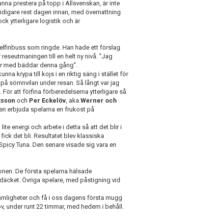
nna prestera på topp i Allsvenskan, är inte
 tidigare rest dagen innan, med övernattning
 ytterligare logistik och är
elfinbuss som ringde. Han hade ett förslag
 reseutmaningen till en helt ny nivå. ”Jag
r
med bäddar denna gång”.
nna krypa till kojs i en riktig säng i stället för
t på sömnvilan under resan. Så långt var jag
 För att förfina förberedelserna ytterligare så
tsson
och
Per Eckelöv
, aka
Werner och
en erbjuda spelarna en frukost på
te energi och arbete i detta så att det blir i
ck det bli. Resultatet blev klassiska
Spicy Tuna. Den senare visade sig vara en
onen. De första spelarna hälsade
däcket. Övriga spelare, med påstigning vid
ämligheter och få i oss dagens första mugg
ov, under runt 22 timmar, med hedern i behåll.