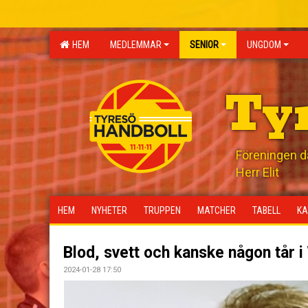
HEM
MEDLEMMAR
SENIOR
UNGDOM
Ty
Föreningen där
Herr Elit
HEM
NYHETER
TRUPPEN
MATCHER
TABELL
KA
Blod, svett och kanske någon tår i
2024-01-28 17:50