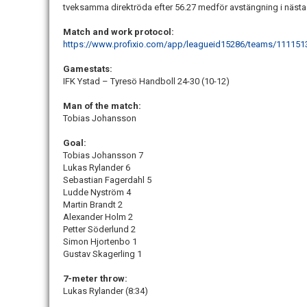
tveksamma direktröda efter 56.27 medför avstängning i nästa 
Match and work protocol:
https://www.profixio.com/app/leagueid15286/teams/1111
Gamestats:
IFK Ystad – Tyresö Handboll 24-30 (10-12)
Man of the match:
Tobias Johansson
Goal:
Tobias Johansson 7
Lukas Rylander 6
Sebastian Fagerdahl 5
Ludde Nyström 4
Martin Brandt 2
Alexander Holm 2
Petter Söderlund 2
Simon Hjortenbo 1
Gustav Skagerling 1
7-meter throw:
Lukas Rylander (8:34)