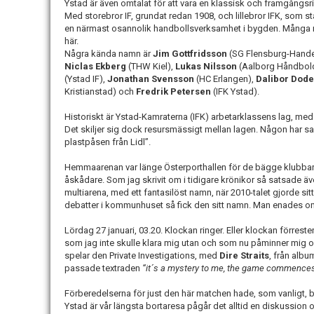
Ystad är även omtalat för att vara en klassisk och framgångsr
Med storebror IF, grundat redan 1908, och lillebror IFK, som st
en närmast osannolik handbollsverksamhet i bygden. Många na
här.
Några kända namn är
Jim Gottfridsson
(SG Flensburg-Hande
Niclas Ekberg
(THW Kiel),
Lukas Nilsson
(Aalborg Håndbol
(Ystad IF),
Jonathan Svensson
(HC Erlangen),
Dalibor Dode
Kristianstad) och
Fredrik Petersen
(IFK Ystad).
Historiskt är Ystad-Kamraterna (IFK) arbetarklassens lag, medan
Det skiljer sig dock resursmässigt mellan lagen. Någon har sa
plastpåsen från Lidl”.
Hemmaarenan var länge Österporthallen för de bägge klubbarn
åskådare. Som jag skrivit om i tidigare krönikor så satsade ä
multiarena, med ett fantasilöst namn, när 2010-talet gjorde sit
debatter i kommunhuset så fick den sitt namn. Man enades 
Lördag 27 januari, 03.20. Klockan ringer. Eller klockan förrest
som jag inte skulle klara mig utan och som nu påminner mig o
spelar den Private Investigations, med
Dire Straits
, från alb
passade textraden
“it´s a mystery to me, the game commence
Förberedelserna för just den här matchen hade, som vanligt, bör
Ystad är vår längsta bortaresa pågår det alltid en diskussion