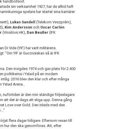
ik handbollsort.
artade sin verksamhet 1927, har de alltid haft
mnkunniga spelare har startat sina karriärer
witt),
Lukas Sandell
(Telekom Veszprém),
d),
Kim Andersson
och
Oscar Carlén
r
(Vinslövs HK),
Dan Beutler
(IFK
 Di Vide (YIF) har varit militärens.
gt: ”Om YIF är Gucciväskan så är IFK
a. Den invigdes 1974 och gav plats för 2.400
ven politikerna i Ystad på en modern
t intåg. 2016 blev den klar och efter många
om Ystad Arena…
en, nuförtiden är den min ständige följeslagare
m att det är dags att stiga upp. Denna gång
umet Love over Gold. Den inleds med den
s…”
jat flera dagar tidigare. Eftersom resan till
 om hur den ska genomföras. Att, efter