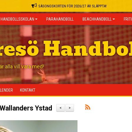
SÄSONGSKORTEN FÖR 2026/27 ÄR SLÄPPTA!
HANDBOLLSSKOLAN
PARAHANDBOLL
BEACHHANDBOLL
FRIT
resö Handbo
 alla vill vara med!
LENDER
KONTAKT
 Wallanders Ystad
<
>