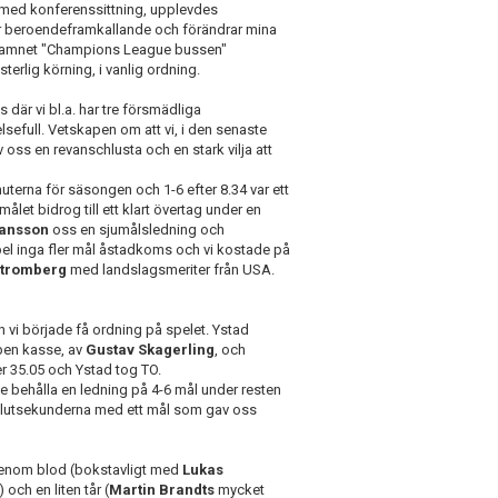
, med konferenssittning, upplevdes
ar beroendeframkallande och förändrar mina
eknamnet "Champions League bussen"
sterlig körning, i vanlig ordning.
 där vi bl.a. har tre försmädliga
efull. Vetskapen om att vi, i den senaste
 oss en revanschlusta och en stark vilja att
nuterna för säsongen och 1-6 efter 8.34 var ett
 målet bidrog till ett klart övertag under en
hansson
oss en sjumålsledning och
spel inga fler mål åstadkoms och vi kostade på
Stromberg
med landslagsmeriter från USA.
n vi började få ordning på spelet. Ystad
ppen kasse, av
Gustav Skagerling
, och
ter 35.05 och Ystad tog TO.
e behålla en ledning på 4-6 mål under resten
i slutsekunderna med ett mål som gav oss
m genom blod (bokstavligt med
Lukas
 och en liten tår (
Martin Brandts
mycket