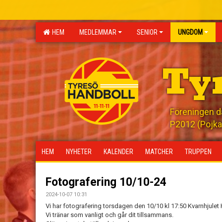
HEM
MEDLEMMAR
SENIOR
UNGDOM
Ty
Föreningen där
P2012 (Pojka
HEM
NYHETER
KALENDER
MATCHER
TRUPPEN
Fotografering 10/10-24
2024-10-07 10:31
Vi har fotografering torsdagen den 10/10 kl 17:50 Kvarnhjulet 
Vi tränar som vanligt och går dit tillsammans.