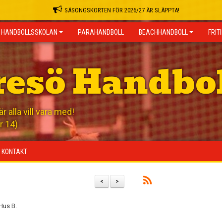
SÄSONGSKORTEN FÖR 2026/27 ÄR SLÄPPTA!
HANDBOLLSSKOLAN
PARAHANDBOLL
BEACHHANDBOLL
FRIT
resö Handbo
 alla vill vara med!
r 14)
KONTAKT
<
>
Hus B.