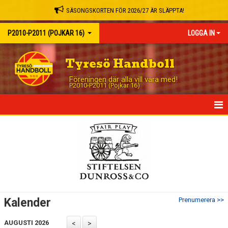
SÄSONGSKORTEN FÖR 2026/27 ÄR SLÄPPTA!
P2010-P2011 (POJKAR 16)
LOGGA IN
Tyresö Handboll
Föreningen där alla vill vara med!
P2010-P2011 (Pojkar 16)
HEM
NYHETER
KALENDER
MEDIA
Kalender
Prenumerera >>
MATCHER
AUGUSTI 2026