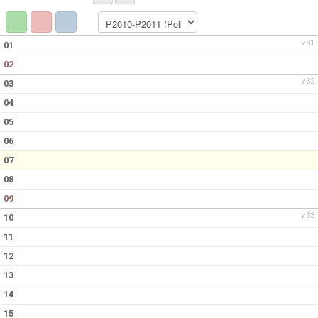
TRUPPEN
KONTAKT
v.31
01
02
USM
v.32
03
04
05
06
07
08
09
v.33
10
11
12
13
14
15