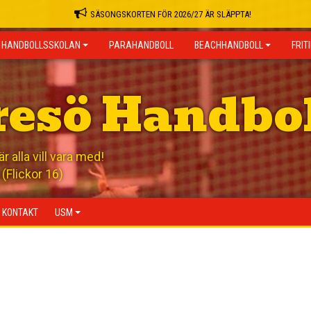
SÄSONGSKORTEN FÖR 2026/27 ÄR SLÄPPTA!
HANDBOLLSSKOLAN
PARAHANDBOLL
BEACHHANDBOLL
FRIT
resö Handbo
 alla vill vara med!
(Flickor 16)
KONTAKT
USM