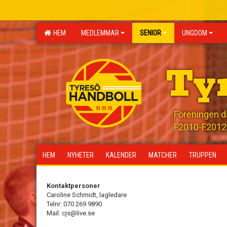
HEM
MEDLEMMAR
SENIOR
UNGDOM
Ty
Föreningen där
F2010-F2012 
HEM
NYHETER
KALENDER
MATCHER
TRUPPEN
Kontaktpersoner
Caroline Schmidt, lagledare
Telnr: 070 269 9890
Mail: cjs@live.se