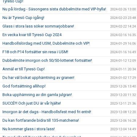
Tyresö Cup!
Nu på lördag - Säsongens sista dubbelmöte med VIP-hylla!
2024-02-26 13:00
Nu är Tyresö Cup igång!
2024-02-23 23:48
Glass i stora lass söker sommarjobbare!
2024-02-22 14:24
En vecka kvar till Tyresö Cup 2024
2024-02-16 16:35
Handbollslördag med USM, Dubbelmöte och VIP!
2024-01-29 16:06
F18 och P14 fortsätter sin resa i USM!
2024-01-16 16:49
Dubbelmöte imorgon och 50/50-lotteriet fortsätter!
2024-01-12 12:09
Anmäl er till Tyresö Cup!
2024-01-11 20:34
Du har väl bokat upphämtning av granen!
2024-01-02 17:29
God fortsättning allihop!
2023-12-26 13:40
Boka upphämning av din gamla julgran!
2023-12-20 11:32
SUCCÉ!!! Och just DU är vår hjälte!
2023-12-11 21:36
Imorgon är det dags - Handbollsfest med fri entré!
2023-12-08 12:20
Du kan fortfarande bidra till 135-matcherna!
2023-12-06 16:28
Nu kommer glass i stora lass!
2023-12-04 14:49