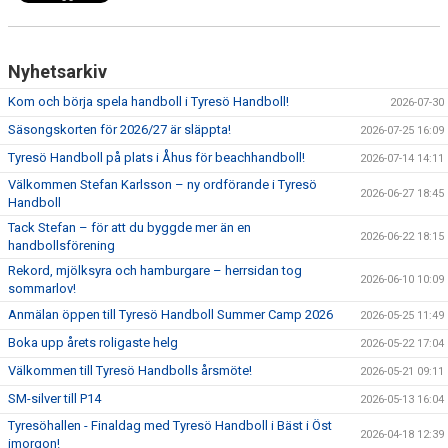
Nyhetsarkiv
Kom och börja spela handboll i Tyresö Handboll!
2026-07-30
Säsongskorten för 2026/27 är släppta!
2026-07-25 16:09
Tyresö Handboll på plats i Åhus för beachhandboll!
2026-07-14 14:11
Välkommen Stefan Karlsson – ny ordförande i Tyresö
2026-06-27 18:45
Handboll
Tack Stefan – för att du byggde mer än en
2026-06-22 18:15
handbollsförening
Rekord, mjölksyra och hamburgare – herrsidan tog
2026-06-10 10:09
sommarlov!
Anmälan öppen till Tyresö Handboll Summer Camp 2026
2026-05-25 11:49
Boka upp årets roligaste helg
2026-05-22 17:04
Välkommen till Tyresö Handbolls årsmöte!
2026-05-21 09:11
SM-silver till P14
2026-05-13 16:04
Tyresöhallen - Finaldag med Tyresö Handboll i Bäst i Öst
2026-04-18 12:39
imorgon!