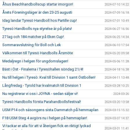
Åhus Beachhandbollscup startar imorgon!
2024-07-10 14:22
Årets Föreningsläger är den 23-25 augusti
2024-07-09 16:18
Idag landar Tyresö Handboll hos Partille cup!
2024-07-01 10:49
Tyresö Handbolls nya styrelse är på plats!
2024-06-27 16:56
27 lag och 184 matcher på Eken Cup!
2024-06-25 14:34
Sommaravslutning för Boll och Lek
2024-06-10 17:54
Välkommen till Tyresö Handbolls Årsmöte
2024-05-20 09:58
Medaljregn i helgen för ungdomslagen!
2024-05-06 11:28
Bäst i Öst - Finalerna i Tyresöhallen söndag 21/4!
2024-04-18 16:38
Nu till helgen i Tyresö: Kval till Division 1 samt Östbollen!
2024-04-11 13:48
Långfredag - Tyrold har kvalmatch till Division 1
2024-03-28 10:25
Nu registrerar vi oss i JOYNA - sedan säljer vi!
2024-03-26
Tyresö Handbolls första Parahandbollsfestival!
2024-03-20 13:58
USM P14 och säsongens sista Dammatch på hemmaplan
2024-03-15 15:32
F18 USM Steg 4 avgörs nu i helgen på hemmaplan!
2024-03-07 14:37
Vi tackar er alla för att vi återigen fick en riktigt lyckad
2024-03-01 11:41