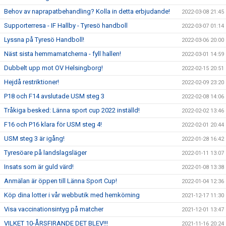
Behov av naprapatbehandling? Kolla in detta erbjudande!
2022-03-08 21:45
Supporterresa - IF Hallby - Tyresö handboll
2022-03-07 01:14
Lyssna på Tyresö Handboll!
2022-03-06 20:00
Näst sista hemmamatcherna - fyll hallen!
2022-03-01 14:59
Dubbelt upp mot OV Helsingborg!
2022-02-15 20:51
Hejdå restriktioner!
2022-02-09 23:20
P18 och F14 avslutade USM steg 3
2022-02-08 14:06
Tråkiga besked: Länna sport cup 2022 inställd!
2022-02-02 13:46
F16 och P16 klara för USM steg 4!
2022-02-01 20:44
USM steg 3 är igång!
2022-01-28 16:42
Tyresöare på landslagsläger
2022-01-11 13:07
Insats som är guld värd!
2022-01-08 13:38
Anmälan är öppen till Länna Sport Cup!
2022-01-04 12:36
Köp dina lotter i vår webbutik med hemkörning
2021-12-17 11:30
Visa vaccinationsintyg på matcher
2021-12-01 13:47
VILKET 10-ÅRSFIRANDE DET BLEV!!!
2021-11-16 20:24