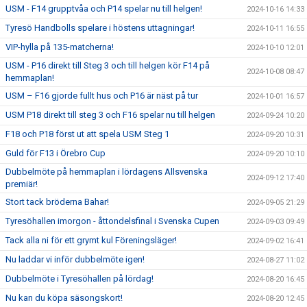
USM - F14 grupptvåa och P14 spelar nu till helgen!
2024-10-16 14:33
Tyresö Handbolls spelare i höstens uttagningar!
2024-10-11 16:55
VIP-hylla på 135-matcherna!
2024-10-10 12:01
USM - P16 direkt till Steg 3 och till helgen kör F14 på
2024-10-08 08:47
hemmaplan!
USM – F16 gjorde fullt hus och P16 är näst på tur
2024-10-01 16:57
USM P18 direkt till steg 3 och F16 spelar nu till helgen
2024-09-24 10:20
F18 och P18 först ut att spela USM Steg 1
2024-09-20 10:31
Guld för F13 i Örebro Cup
2024-09-20 10:10
Dubbelmöte på hemmaplan i lördagens Allsvenska
2024-09-12 17:40
premiär!
Stort tack bröderna Bahar!
2024-09-05 21:29
Tyresöhallen imorgon - åttondelsfinal i Svenska Cupen
2024-09-03 09:49
Tack alla ni för ett grymt kul Föreningsläger!
2024-09-02 16:41
Nu laddar vi inför dubbelmöte igen!
2024-08-27 11:02
Dubbelmöte i Tyresöhallen på lördag!
2024-08-20 16:45
Nu kan du köpa säsongskort!
2024-08-20 12:45