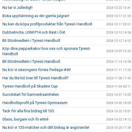
Nu tar vi Julledigt!
2024-12-22 16:41
Boka upphämning av din gamla julgran!
2024-12-17 21:59
Nu kan du köpa profilprodukter från Tyresö Handboll
2024-12-17 20:01
Dubbelmöte, USM P14 och Bäst i Öst
2024-12-13 14:58
Bli Stödmedlem i Tyresö Handboll
2024-12-12 14:55
Köp dina pepparkakor hos oss och sponsra Tyresö
2024-12-09 15:29
Handboll
Bli Stödmedlem i Tyresö Handboll
2024-11-14 10:28
Nu kör vi säsongens första fredags-AW!
2024-11-11 17:23
Har du lite tid över till Tyresö Handboll?
2024-11-08 17:42
Tyresö Handboll på Skadevi Cup
2024-11-04 00:11
Succéstart för barnverksamheten
2024-10-31 15:00
Handbollsprofil på Tyresö Gymnasium
2024-10-30 18:00
Tack för alla fina bidrag till 135
2024-10-25 10:01
Glass, burgare och fri entré
2024-10-22 14:13
Nu kör vi 135-matcher och ditt bidrag är avgörande!
2024-10-20 17:34