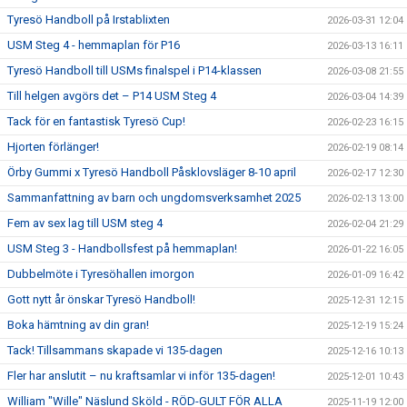
Tyresö Handboll på Irstablixten
2026-03-31 12:04
USM Steg 4 - hemmaplan för P16
2026-03-13 16:11
Tyresö Handboll till USMs finalspel i P14-klassen
2026-03-08 21:55
Till helgen avgörs det – P14 USM Steg 4
2026-03-04 14:39
Tack för en fantastisk Tyresö Cup!
2026-02-23 16:15
Hjorten förlänger!
2026-02-19 08:14
Örby Gummi x Tyresö Handboll Påsklovsläger 8-10 april
2026-02-17 12:30
Sammanfattning av barn och ungdomsverksamhet 2025
2026-02-13 13:00
Fem av sex lag till USM steg 4
2026-02-04 21:29
USM Steg 3 - Handbollsfest på hemmaplan!
2026-01-22 16:05
Dubbelmöte i Tyresöhallen imorgon
2026-01-09 16:42
Gott nytt år önskar Tyresö Handboll!
2025-12-31 12:15
Boka hämtning av din gran!
2025-12-19 15:24
Tack! Tillsammans skapade vi 135-dagen
2025-12-16 10:13
Fler har anslutit – nu kraftsamlar vi inför 135-dagen!
2025-12-01 10:43
William "Wille" Näslund Sköld - RÖD-GULT FÖR ALLA
2025-11-19 12:00