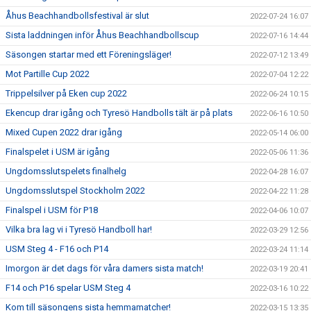
Åhus Beachhandbollsfestival är slut
2022-07-24 16:07
Sista laddningen inför Åhus Beachhandbollscup
2022-07-16 14:44
Säsongen startar med ett Föreningsläger!
2022-07-12 13:49
Mot Partille Cup 2022
2022-07-04 12:22
Trippelsilver på Eken cup 2022
2022-06-24 10:15
Ekencup drar igång och Tyresö Handbolls tält är på plats
2022-06-16 10:50
Mixed Cupen 2022 drar igång
2022-05-14 06:00
Finalspelet i USM är igång
2022-05-06 11:36
Ungdomsslutspelets finalhelg
2022-04-28 16:07
Ungdomsslutspel Stockholm 2022
2022-04-22 11:28
Finalspel i USM för P18
2022-04-06 10:07
Vilka bra lag vi i Tyresö Handboll har!
2022-03-29 12:56
USM Steg 4 - F16 och P14
2022-03-24 11:14
Imorgon är det dags för våra damers sista match!
2022-03-19 20:41
F14 och P16 spelar USM Steg 4
2022-03-16 10:22
Kom till säsongens sista hemmamatcher!
2022-03-15 13:35