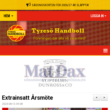
SÄSONGSKORTEN FÖR 2026/27 ÄR SLÄPPTA!
HEM
LOGGA IN
Tyresö Handboll
Föreningen där alla vill vara med!
HEM
NYHETER
GÅ PÅ MATCH
BLI STÖDMEDLEM
Extrainsatt Årsmöte
<
>
OM KLUBBEN
2023-08-15 09:08