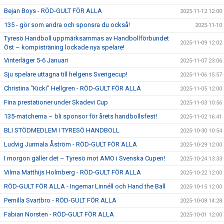
Bejan Boys - RÖD-GULT FÖR ALLA
2025-11-12 12:00
135 - gör som andra och sponsra du också!
2025-11-10
Tyresö Handboll uppmärksammas av Handbollförbundet
2025-11-09 12:02
Öst – kompisträning lockade nya spelare!
Vinterläger 5-6 Januari
2025-11-07 23:06
Sju spelare uttagna till helgens Sverigecup!
2025-11-06 15:57
Christina "Kicki" Hellgren - RÖD-GULT FÖR ALLA
2025-11-05 12:00
Fina prestationer under Skadevi Cup
2025-11-03 10:56
135-matcherna – bli sponsor för årets handbollsfest!
2025-11-02 16:41
BLI STÖDMEDLEM I TYRESÖ HANDBOLL
2025-10-30 10:54
Ludvig Jurmala Åström - RÖD-GULT FÖR ALLA
2025-10-29 12:00
I morgon gäller det – Tyresö mot AMO i Svenska Cupen!
2025-10-24 13:33
Vilma Matthijs Holmberg - RÖD-GULT FÖR ALLA
2025-10-22 12:00
RÖD-GULT FÖR ALLA - Ingemar Linnéll och Hand the Ball
2025-10-15 12:00
Pernilla Svartbro - RÖD-GULT FÖR ALLA
2025-10-08 14:28
Fabian Norsten - RÖD-GULT FÖR ALLA
2025-10-01 12:00