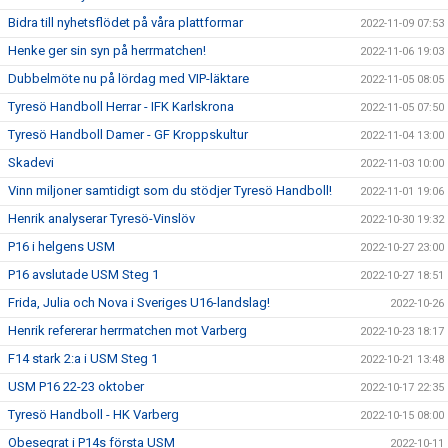
Bidra till nyhetsflödet på våra plattformar
2022-11-09 07:53
Henke ger sin syn på herrmatchen!
2022-11-06 19:03
Dubbelmöte nu på lördag med VIP-läktare
2022-11-05 08:05
Tyresö Handboll Herrar - IFK Karlskrona
2022-11-05 07:50
Tyresö Handboll Damer - GF Kroppskultur
2022-11-04 13:00
Skadevi
2022-11-03 10:00
Vinn miljoner samtidigt som du stödjer Tyresö Handboll!
2022-11-01 19:06
Henrik analyserar Tyresö-Vinslöv
2022-10-30 19:32
P16 i helgens USM
2022-10-27 23:00
P16 avslutade USM Steg 1
2022-10-27 18:51
Frida, Julia och Nova i Sveriges U16-landslag!
2022-10-26
Henrik refererar herrmatchen mot Varberg
2022-10-23 18:17
F14 stark 2:a i USM Steg 1
2022-10-21 13:48
USM P16 22-23 oktober
2022-10-17 22:35
Tyresö Handboll - HK Varberg
2022-10-15 08:00
Obesegrat i P14s första USM
2022-10-11