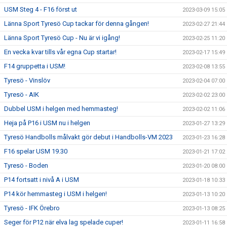
USM Steg 4 - F16 först ut
2023-03-09 15:05
Länna Sport Tyresö Cup tackar för denna gången!
2023-02-27 21:44
Länna Sport Tyresö Cup - Nu är vi igång!
2023-02-25 11:20
En vecka kvar tills vår egna Cup startar!
2023-02-17 15:49
F14 gruppetta i USM!
2023-02-08 13:55
Tyresö - Vinslöv
2023-02-04 07:00
Tyresö - AIK
2023-02-02 23:00
Dubbel USM i helgen med hemmasteg!
2023-02-02 11:06
Heja på P16 i USM nu i helgen
2023-01-27 13:29
Tyresö Handbolls målvakt gör debut i Handbolls-VM 2023
2023-01-23 16:28
F16 spelar USM 19.30
2023-01-21 17:02
Tyresö - Boden
2023-01-20 08:00
P14 fortsatt i nivå A i USM
2023-01-18 10:33
P14 kör hemmasteg i USM i helgen!
2023-01-13 10:20
Tyresö - IFK Örebro
2023-01-13 08:25
Seger för P12 när elva lag spelade cuper!
2023-01-11 16:58