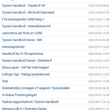
Tyresö Handboll - Ystads IF HF
2022-10-08 08:00
Tyresö Handboll - HK Drott Halmstad
2022-10-08 07:59
F16 obesegrade i USM Steg 1
2022-10-06 11:28
Tyresö Handboll - VästeråsIrsta HF
2022-10-03 11:00
Juniorerna var först ut i USM
2022-09-26 13:00
Tyresö Handboll Herrar - AIK
2022-09-24 06:48
Hemmapremiär!
2022-09-14 14:00
Handboll NU 9-18 september
2022-09-06 13:00
Tyresö Handboll Damer - Skånela IF
2022-09-06 12:52
Skurucupen - full fart hela helgen!
2022-09-05 21:01
Lidingö Cup - härliga prestationer!
2022-09-05 13:53
Test
2022-09-01 10:38
Dubbelmöte Lördagen 27 augusti i Tyresöhallen
2022-08-26 06:30
Vi älskar Föreningsläger!
2022-08-22 16:38
Teckna supporterkort i Tyresö Handboll!
2022-08-17 16:10
Herrarna går in i Svenska Cupen
2022-08-09 07:10