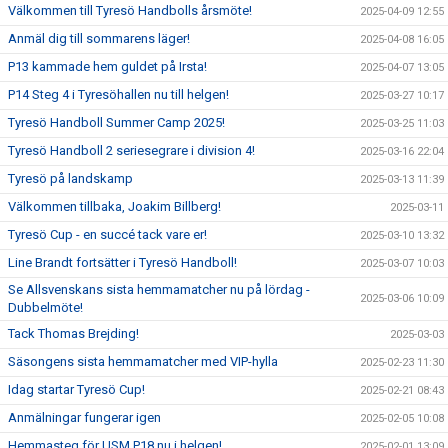
Välkommen till Tyresö Handbolls årsmöte!
2025-04-09 12:55
Anmäl dig till sommarens läger!
2025-04-08 16:05
P13 kammade hem guldet på Irsta!
2025-04-07 13:05
P14 Steg 4 i Tyresöhallen nu till helgen!
2025-03-27 10:17
Tyresö Handboll Summer Camp 2025!
2025-03-25 11:03
Tyresö Handboll 2 seriesegrare i division 4!
2025-03-16 22:04
Tyresö på landskamp
2025-03-13 11:39
Välkommen tillbaka, Joakim Billberg!
2025-03-11
Tyresö Cup - en succé tack vare er!
2025-03-10 13:32
Line Brandt fortsätter i Tyresö Handboll!
2025-03-07 10:03
Se Allsvenskans sista hemmamatcher nu på lördag -
2025-03-06 10:09
Dubbelmöte!
Tack Thomas Brejding!
2025-03-03
Säsongens sista hemmamatcher med VIP-hylla
2025-02-23 11:30
Idag startar Tyresö Cup!
2025-02-21 08:43
Anmälningar fungerar igen
2025-02-05 10:08
Hemmasteg för USM P18 nu i helgen!
2025-02-01 13:09