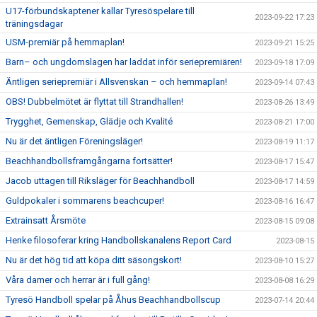
U17-förbundskaptener kallar Tyresöspelare till
2023-09-22 17:23
träningsdagar
USM-premiär på hemmaplan!
2023-09-21 15:25
Barn– och ungdomslagen har laddat inför seriepremiären!
2023-09-18 17:09
Äntligen seriepremiär i Allsvenskan – och hemmaplan!
2023-09-14 07:43
OBS! Dubbelmötet är flyttat till Strandhallen!
2023-08-26 13:49
Trygghet, Gemenskap, Glädje och Kvalité
2023-08-21 17:00
Nu är det äntligen Föreningsläger!
2023-08-19 11:17
Beachhandbollsframgångarna fortsätter!
2023-08-17 15:47
Jacob uttagen till Riksläger för Beachhandboll
2023-08-17 14:59
Guldpokaler i sommarens beachcuper!
2023-08-16 16:47
Extrainsatt Årsmöte
2023-08-15 09:08
Henke filosoferar kring Handbollskanalens Report Card
2023-08-15
Nu är det hög tid att köpa ditt säsongskort!
2023-08-10 15:27
Våra damer och herrar är i full gång!
2023-08-08 16:29
Tyresö Handboll spelar på Åhus Beachhandbollscup
2023-07-14 20:44