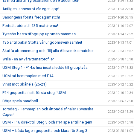
Ta med alla till Tyresöhallen den 9 december!
2023-11-29 16:33
Äntligen lanserar vi vår egen app!
2023-11-23 22:50
Säsongens första fredagsmatch!
2023-11-20 08:15
Fortsätt bidra till 135-matcherna!
2023-11-16 17:07
Tyresös bästa tifogrupp uppmärksammas!
2023-11-14 17:52
135 är tillbaka! Stötta vår ungdomsverksamhet
2023-11-13 17:01
Skaffa abonnemang och följ alla Allsvenska matcher
2023-10-23 15:57
Wille - en av våra tränarprofiler
2023-10-18 10:10
USM Steg 1 - F14:s fina insats ledde till grupptvåa
2023-10-17 16:33
USM på hemmaplan med F14
2023-10-12 13:52
Vinst mot Skånela (26-21)
2023-10-12 10:22
P14 gruppetta i sitt första steg i USM
2023-10-10 10:34
Börja spela handboll
2023-10-06 17:50
Torsdag - Hemmaplan och åttondelsfinaler i Svenska
2023-10-03 15:29
Cupen!
USM - F16 direkt till Steg 3 och P14 spelar till helgen!
2023-10-03 10:18
USM – båda lagen gruppetta och klara för Steg 3
2023-09-25 11:07