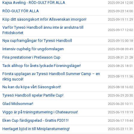
Kajsa Aveling - RÖD-GULT FÖR ALLA
2025-09-24 12:00
RÖD-GULT FÖR ALLA
2025-09-23 14:00
Köp ditt säsongskort inför Allsvenskan imorgon!
2025-09-19 11:29
Varför Tyresö Handboll ännu inte är anslutna till
2025-09-17 12:02
Fritidskortet
Nya cupframgångar för Tyresö Handboll
2025-09-15 00:18
Intensiv cuphelg för ungdomslagen
2025-09-08 09:49
Fina prestationer i PreSeason Cup
2025-08-31 21:28
Tack allihop för årets lyckade Föreningsläger!
2025-08-25 18:51
Första upplagan av Tyresö Handboll Summer Camp – en
2025-08-19 11:56
riktig succé!
Nu kan du köpa vårt Säsongskort!
2025-08-18 16:02
Tyresö Handboll spelar Partille Cup!
2025-06-29 20:30
Glad Midsommar!
2025-06-20 10:11
Viggo är på träningsturnering i Chateauroux!
2025-06-19 19:19
Eken Cup färdigspelad - Grattis P2011!
2025-06-17 19:44
Herrlaget bjöd in till Miniplansturnering!
2025-05-23 11:31