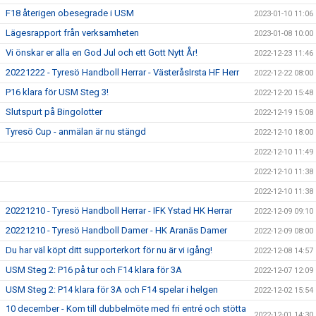
F18 återigen obesegrade i USM
2023-01-10 11:06
Lägesrapport från verksamheten
2023-01-08 10:00
Vi önskar er alla en God Jul och ett Gott Nytt År!
2022-12-23 11:46
20221222 - Tyresö Handboll Herrar - VästeråsIrsta HF Herr
2022-12-22 08:00
P16 klara för USM Steg 3!
2022-12-20 15:48
Slutspurt på Bingolotter
2022-12-19 15:08
Tyresö Cup - anmälan är nu stängd
2022-12-10 18:00
2022-12-10 11:49
2022-12-10 11:38
2022-12-10 11:38
20221210 - Tyresö Handboll Herrar - IFK Ystad HK Herrar
2022-12-09 09:10
20221210 - Tyresö Handboll Damer - HK Aranäs Damer
2022-12-09 08:00
Du har väl köpt ditt supporterkort för nu är vi igång!
2022-12-08 14:57
USM Steg 2: P16 på tur och F14 klara för 3A
2022-12-07 12:09
USM Steg 2: P14 klara för 3A och F14 spelar i helgen
2022-12-02 15:54
10 december - Kom till dubbelmöte med fri entré och stötta
2022-12-01 14:30