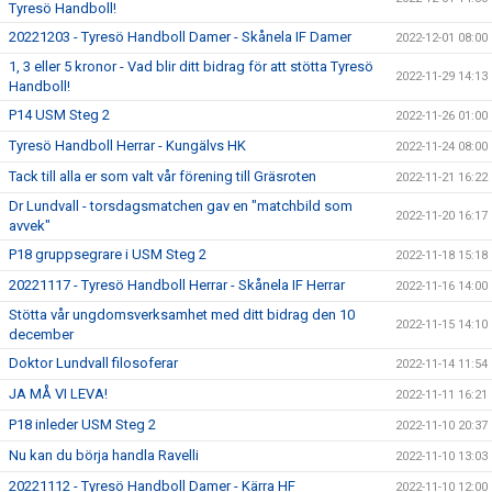
Tyresö Handboll!
20221203 - Tyresö Handboll Damer - Skånela IF Damer
2022-12-01 08:00
1, 3 eller 5 kronor - Vad blir ditt bidrag för att stötta Tyresö
2022-11-29 14:13
Handboll!
P14 USM Steg 2
2022-11-26 01:00
Tyresö Handboll Herrar - Kungälvs HK
2022-11-24 08:00
Tack till alla er som valt vår förening till Gräsroten
2022-11-21 16:22
Dr Lundvall - torsdagsmatchen gav en "matchbild som
2022-11-20 16:17
avvek"
P18 gruppsegrare i USM Steg 2
2022-11-18 15:18
20221117 - Tyresö Handboll Herrar - Skånela IF Herrar
2022-11-16 14:00
Stötta vår ungdomsverksamhet med ditt bidrag den 10
2022-11-15 14:10
december
Doktor Lundvall filosoferar
2022-11-14 11:54
JA MÅ VI LEVA!
2022-11-11 16:21
P18 inleder USM Steg 2
2022-11-10 20:37
Nu kan du börja handla Ravelli
2022-11-10 13:03
20221112 - Tyresö Handboll Damer - Kärra HF
2022-11-10 12:00