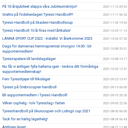
På 10-årsjubileet släpps våra Jubileumströjor!
2021-11-12 09:53
Grattis på födelsedagen Tyresö Handboll!!!
2021-11-11 06:32
Tyresö Handboll på Skadevi Handbollscup
2021-11-04 19:43
Tyresö Handboll 10 år firas med tårtkalas!
2021-10-29 11:15
LÄNNA SPORT CUP 2022 - Inställd. Vi återkommer 2023
2021-10-26 07:20
Dags för damernas hemmapremiär imorgon 14.00 - bli
2021-10-08 20:51
supportermedlem!
Tyresöspelare till landslagsläger
2021-10-08 13:17
Nu får vi äntligen fylla hallarna igen - teckna ditt förmånliga
2021-10-02 12:31
supportermedlemskap!
Fem Tyresötjejer till Riksläger
2021-09-23 10:47
Tyresö på Örebrocupen handboll
2021-09-13 06:00
Bli supportermedlem i Tyresö Handboll!
2021-09-10 20:26
Vilken cuphelg - tolv Tyresölag i farten
2021-09-05 22:56
Tyresöhandboll på Skurucupen och Lidingö cup 2021
2021-08-30 06:00
Tack för en härlig lägerhelg!
2021-08-24 06:43
Äntligen läger!
2021-08-21 17:48