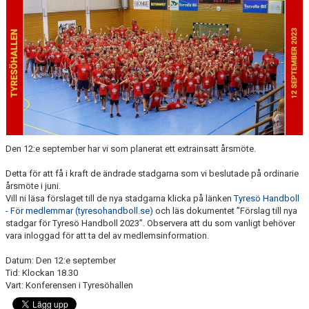
KALENDER
WEBBUTIK
LÄNNA SPORT - TYRESÖ CUP
Den 12:e september har vi som planerat ett extrainsatt årsmöte.
Detta för att få i kraft de ändrade stadgarna som vi beslutade på ordinarie
årsmöte i juni.
Vill ni läsa förslaget till de nya stadgarna klicka på länken
Tyresö Handboll
- För medlemmar (tyresohandboll.se)
och läs dokumentet ”Förslag till nya
stadgar för Tyresö Handboll 2023”. Observera att du som vanligt behöver
vara inloggad för att ta del av medlemsinformation.
Datum: Den 12:e september
Tid: Klockan 18.30
Vart: Konferensen i Tyresöhallen