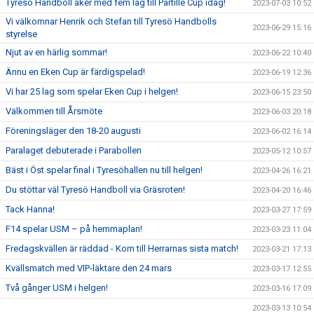
Tyresö Handboll åker med fem lag till Partille Cup idag!
2023-07-03 10:52
Vi välkomnar Henrik och Stefan till Tyresö Handbolls
2023-06-29 15:16
styrelse
Njut av en härlig sommar!
2023-06-22 10:40
Ännu en Eken Cup är färdigspelad!
2023-06-19 12:36
Vi har 25 lag som spelar Eken Cup i helgen!
2023-06-15 23:50
Välkommen till Årsmöte
2023-06-03 20:18
Föreningsläger den 18-20 augusti
2023-06-02 16:14
Paralaget debuterade i Parabollen
2023-05-12 10:57
Bäst i Öst spelar final i Tyresöhallen nu till helgen!
2023-04-26 16:21
Du stöttar väl Tyresö Handboll via Gräsroten!
2023-04-20 16:46
Tack Hanna!
2023-03-27 17:59
F14 spelar USM – på hemmaplan!
2023-03-23 11:04
Fredagskvällen är räddad - Kom till Herrarnas sista match!
2023-03-21 17:13
Kvällsmatch med VIP-läktare den 24 mars
2023-03-17 12:55
Två gånger USM i helgen!
2023-03-16 17:09
2023-03-13 10:54