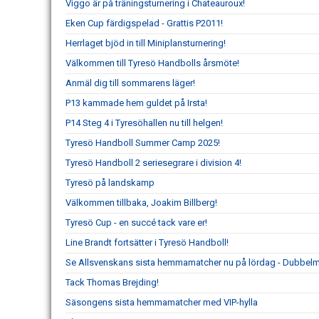
Viggo är på träningsturnering i Chateauroux!
Eken Cup färdigspelad - Grattis P2011!
Herrlaget bjöd in till Miniplansturnering!
Välkommen till Tyresö Handbolls årsmöte!
Anmäl dig till sommarens läger!
P13 kammade hem guldet på Irsta!
P14 Steg 4 i Tyresöhallen nu till helgen!
Tyresö Handboll Summer Camp 2025!
Tyresö Handboll 2 seriesegrare i division 4!
Tyresö på landskamp
Välkommen tillbaka, Joakim Billberg!
Tyresö Cup - en succé tack vare er!
Line Brandt fortsätter i Tyresö Handboll!
Se Allsvenskans sista hemmamatcher nu på lördag - Dubbelm
Tack Thomas Brejding!
Säsongens sista hemmamatcher med VIP-hylla