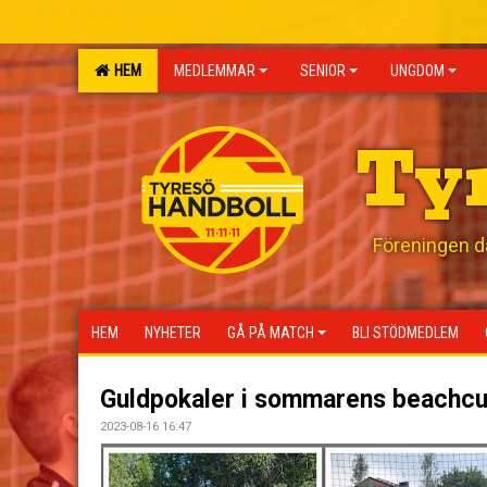
HEM
MEDLEMMAR
SENIOR
UNGDOM
Ty
Föreningen där
HEM
NYHETER
GÅ PÅ MATCH
BLI STÖDMEDLEM
Guldpokaler i sommarens beachcu
2023-08-16 16:47