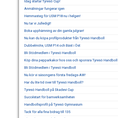
Idag startar Tyresö Cup!
Anmälningar fungerar igen
Hemmasteg för USM P18 nu i helgen!
Nu tar vi Julledigt!
Boka upphämning av din gamla julgran!
Nu kan du köpa profilprodukter från Tyresö Handboll
Dubbelmöte, USM P14 och Bäst i Öst
Bli Stödmedlem i Tyresö Handboll
Köp dina pepparkakor hos oss och sponsra Tyresö Handboll
Bli Stödmedlem i Tyresö Handboll
Nu kör vi säsongens första fredags-AW!
Har du lite tid över till Tyresö Handboll?
Tyresö Handboll på Skadevi Cup
Succéstart för barnverksamheten
Handbollsprofil på Tyresö Gymnasium
Tack för alla fina bidrag till 135