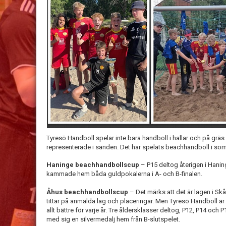
Tyresö Handboll spelar inte bara handboll i hallar och på gräs u
representerade i sanden. Det har spelats beachhandboll i somm
Haninge beachhandbollscup
– P15 deltog återigen i Hani
kammade hem båda guldpokalerna i A- och B-finalen.
Åhus beachhandbollscup
– Det märks att det är lagen i 
tittar på anmälda lag och placeringar. Men Tyresö Handboll ä
allt bättre för varje år. Tre åldersklasser deltog, P12, P14 och P
med sig en silvermedalj hem från B-slutspelet.