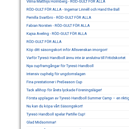
Vilma Matthijs Holmberg - RÖD-GULT FÖR ALLA
RÖD-GULT FÖR ALLA - Ingemar Linnéll och Hand the Ball
Pernilla Svartbro - RÖD-GULT FÖR ALLA
Fabian Norsten - RÖD-GULT FÖR ALLA
Kajsa Aveling - RÖD-GULT FÖR ALLA
RÖD-GULT FÖR ALLA
Köp ditt säsongskort inför Allsvenskan imorgon!
Varför Tyresö Handboll ännu inte är anslutna till Fritidskortet
Nya cupframgångar för Tyresö Handboll
Intensiv cuphelg för ungdomslagen
Fina prestationer i PreSeason Cup
Tack allihop för årets lyckade Föreningsläger!
Första upplagan av Tyresö Handboll Summer Camp – en rikti
Nu kan du köpa vårt Säsongskort!
Tyresö Handboll spelar Partille Cup!
Glad Midsommar!