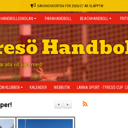
SÄSONGSKORTEN FÖR 2026/27 ÄR SLÄPPTA!
HANDBOLLSSKOLAN
PARAHANDBOLL
BEACHHANDBOLL
FRIT
resö Handbo
 alla vill vara med!
OM KLUBBEN
KALENDER
WEBBUTIK
LÄNNA SPORT - TYRESÖ CUP
per!
<
>