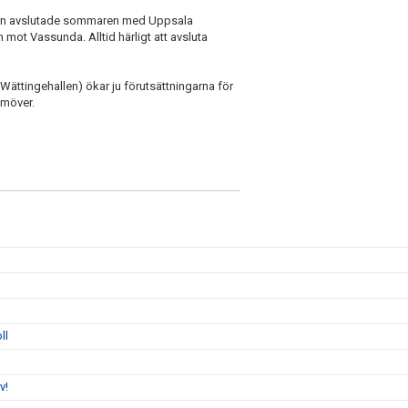
utan avslutade sommaren med Uppsala
mot Vassunda. Alltid härligt att avsluta
ättingehallen) ökar ju förutsättningarna för
amöver.
ll
v!