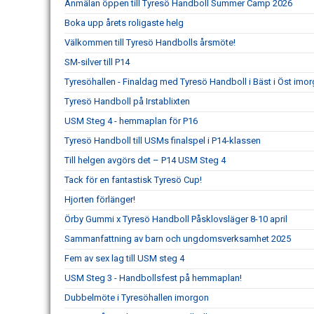
Anmälan öppen till Tyresö Handboll Summer Camp 2026
Boka upp årets roligaste helg
Välkommen till Tyresö Handbolls årsmöte!
SM-silver till P14
Tyresöhallen - Finaldag med Tyresö Handboll i Bäst i Öst imor
Tyresö Handboll på Irstablixten
USM Steg 4 - hemmaplan för P16
Tyresö Handboll till USMs finalspel i P14-klassen
Till helgen avgörs det – P14 USM Steg 4
Tack för en fantastisk Tyresö Cup!
Hjorten förlänger!
Örby Gummi x Tyresö Handboll Påsklovsläger 8-10 april
Sammanfattning av barn och ungdomsverksamhet 2025
Fem av sex lag till USM steg 4
USM Steg 3 - Handbollsfest på hemmaplan!
Dubbelmöte i Tyresöhallen imorgon