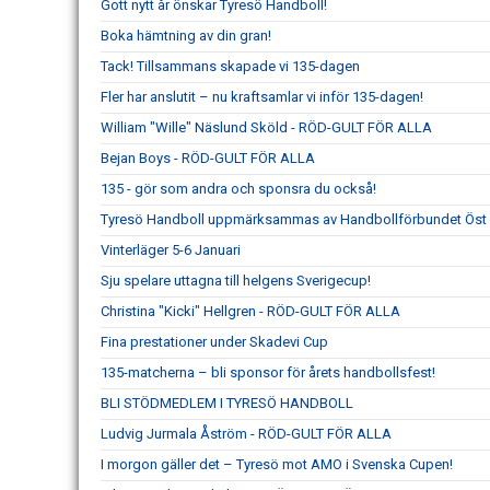
Gott nytt år önskar Tyresö Handboll!
Boka hämtning av din gran!
Tack! Tillsammans skapade vi 135-dagen
Fler har anslutit – nu kraftsamlar vi inför 135-dagen!
William "Wille" Näslund Sköld - RÖD-GULT FÖR ALLA
Bejan Boys - RÖD-GULT FÖR ALLA
135 - gör som andra och sponsra du också!
Tyresö Handboll uppmärksammas av Handbollförbundet Öst –
Vinterläger 5-6 Januari
Sju spelare uttagna till helgens Sverigecup!
Christina "Kicki" Hellgren - RÖD-GULT FÖR ALLA
Fina prestationer under Skadevi Cup
135-matcherna – bli sponsor för årets handbollsfest!
BLI STÖDMEDLEM I TYRESÖ HANDBOLL
Ludvig Jurmala Åström - RÖD-GULT FÖR ALLA
I morgon gäller det – Tyresö mot AMO i Svenska Cupen!