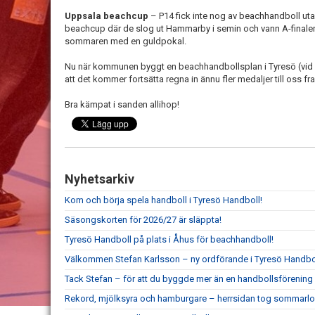
Uppsala beachcup
– P14 fick inte nog av beachhandboll 
beachcup där de slog ut Hammarby i semin och vann A-finalen 
sommaren med en guldpokal.
Nu när kommunen byggt en beachhandbollsplan i Tyresö (vid W
att det kommer fortsätta regna in ännu fler medaljer till oss fr
Bra kämpat i sanden allihop!
Nyhetsarkiv
Kom och börja spela handboll i Tyresö Handboll!
Säsongskorten för 2026/27 är släppta!
Tyresö Handboll på plats i Åhus för beachhandboll!
Välkommen Stefan Karlsson – ny ordförande i Tyresö Handbo
Tack Stefan – för att du byggde mer än en handbollsförening
Rekord, mjölksyra och hamburgare – herrsidan tog sommarlo