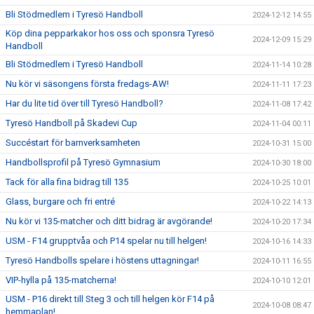
Bli Stödmedlem i Tyresö Handboll
2024-12-12 14:55
Köp dina pepparkakor hos oss och sponsra Tyresö
2024-12-09 15:29
Handboll
Bli Stödmedlem i Tyresö Handboll
2024-11-14 10:28
Nu kör vi säsongens första fredags-AW!
2024-11-11 17:23
Har du lite tid över till Tyresö Handboll?
2024-11-08 17:42
Tyresö Handboll på Skadevi Cup
2024-11-04 00:11
Succéstart för barnverksamheten
2024-10-31 15:00
Handbollsprofil på Tyresö Gymnasium
2024-10-30 18:00
Tack för alla fina bidrag till 135
2024-10-25 10:01
Glass, burgare och fri entré
2024-10-22 14:13
Nu kör vi 135-matcher och ditt bidrag är avgörande!
2024-10-20 17:34
USM - F14 grupptvåa och P14 spelar nu till helgen!
2024-10-16 14:33
Tyresö Handbolls spelare i höstens uttagningar!
2024-10-11 16:55
VIP-hylla på 135-matcherna!
2024-10-10 12:01
USM - P16 direkt till Steg 3 och till helgen kör F14 på
2024-10-08 08:47
hemmaplan!