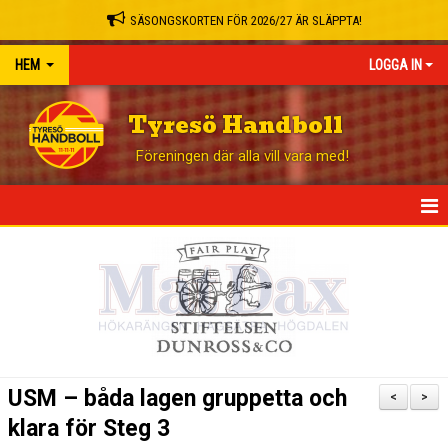
SÄSONGSKORTEN FÖR 2026/27 ÄR SLÄPPTA!
HEM
LOGGA IN
Tyresö Handboll
Föreningen där alla vill vara med!
HEM
NYHETER
GÅ PÅ MATCH
BLI STÖDMEDLEM
USM – båda lagen gruppetta och
<
>
OM KLUBBEN
klara för Steg 3