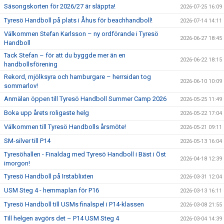
Säsongskorten för 2026/27 är släppta!
2026-07-25 16:09
Tyresö Handboll på plats i Åhus för beachhandboll!
2026-07-14 14:11
Välkommen Stefan Karlsson – ny ordförande i Tyresö
2026-06-27 18:45
Handboll
Tack Stefan – för att du byggde mer än en
2026-06-22 18:15
handbollsförening
Rekord, mjölksyra och hamburgare – herrsidan tog
2026-06-10 10:09
sommarlov!
Anmälan öppen till Tyresö Handboll Summer Camp 2026
2026-05-25 11:49
Boka upp årets roligaste helg
2026-05-22 17:04
Välkommen till Tyresö Handbolls årsmöte!
2026-05-21 09:11
SM-silver till P14
2026-05-13 16:04
Tyresöhallen - Finaldag med Tyresö Handboll i Bäst i Öst
2026-04-18 12:39
imorgon!
Tyresö Handboll på Irstablixten
2026-03-31 12:04
USM Steg 4 - hemmaplan för P16
2026-03-13 16:11
Tyresö Handboll till USMs finalspel i P14-klassen
2026-03-08 21:55
Till helgen avgörs det – P14 USM Steg 4
2026-03-04 14:39