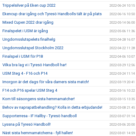
Trippelsilver på Eken cup 2022
2022-06-24 10:15
Ekencup drar igång och Tyresö Handbolls tält är på plats
2022-06-16 10:50
Mixed Cupen 2022 drar igång
2022-05-14 06:00
Finalspelet i USM är igång
2022-05-06 11:36
Ungdomsslutspelets finalhelg
2022-04-28 16:07
Ungdomsslutspel Stockholm 2022
2022-04-22 11:28
Finalspel i USM för P18
2022-04-06 10:07
Vilka bra lag vi i Tyresö Handboll har!
2022-03-29 12:56
USM Steg 4 - F16 och P14
2022-03-24 11:14
Imorgon är det dags för våra damers sista match!
2022-03-19 20:41
F14 och P16 spelar USM Steg 4
2022-03-16 10:22
Kom till säsongens sista hemmamatcher!
2022-03-15 13:35
Behov av naprapatbehandling? Kolla in detta erbjudande!
2022-03-08 21:45
Supporterresa - IF Hallby - Tyresö handboll
2022-03-07 01:14
Lyssna på Tyresö Handboll!
2022-03-06 20:00
Näst sista hemmamatcherna - fyll hallen!
2022-03-01 14:59