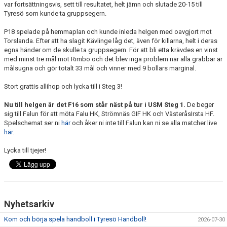
var fortsättningsvis, sett till resultatet, helt jämn och slutade 20-15 till
Tyresö som kunde ta gruppsegern.
P18 spelade på hemmaplan och kunde inleda helgen med oavgjort mot
Torslanda. Efter att ha slagit Kävlinge låg det, även för killarna, helt i deras
egna händer om de skulle ta gruppsegern. För att bli etta krävdes en vinst
med minst tre mål mot Rimbo och det blev inga problem när alla grabbar är
målsugna och gör totalt 33 mål och vinner med 9 bollars marginal.
Stort grattis allihop och lycka till i Steg 3!
Nu till helgen är det F16 som står näst på tur i USM Steg 1.
De beger
sig till Falun för att möta Falu HK, Strömnäs GIF HK och VästeråsIrsta HF.
Spelschemat ser ni
här
och åker ni inte till Falun kan ni se alla matcher live
här
.
Lycka till tjejer!
Nyhetsarkiv
Kom och börja spela handboll i Tyresö Handboll!
2026-07-30