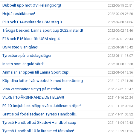
Dubbelt upp mot OV Helsingborg!
2022-02-15 20:51
Hejdå restriktioner!
2022-02-09 23:20
P18 och F14 avslutade USM steg 3
2022-02-08 14:06
Tråkiga besked: Länna sport cup 2022 inställd!
2022-02-02 13:46
F16 och P16 klara för USM steg 4!
2022-02-01 20:44
USM steg 3 är igång!
2022-01-28 16:42
Tyresöare på landslagsläger
2022-01-11 13:07
Insats som är guld värd!
2022-01-08 13:38
Anmälan är öppen till Länna Sport Cup!
2022-01-04 12:36
Köp dina lotter i vår webbutik med hemkörning
2021-12-17 11:30
Visa vaccinationsintyg på matcher
2021-12-01 13:47
VILKET 10-ÅRSFIRANDE DET BLEV!!!
2021-11-16 20:24
På 10-årsjubileet släpps våra Jubileumströjor!
2021-11-12 09:53
Grattis på födelsedagen Tyresö Handboll!!!
2021-11-11 06:32
Tyresö Handboll på Skadevi Handbollscup
2021-11-04 19:43
Tyresö Handboll 10 år firas med tårtkalas!
2021-10-29 11:15