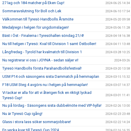
27 lag och 184 matcher på Eken Cup!
2024-06-25 14:34
Sommaravslutning för Boll och Lek
2024-06-10 17:54
Välkommen till Tyresö Handbolls Årsmöte
2024-05-20 09:58
Medaljregn i helgen för ungdomslagen!
2024-05-06 11:28
Bäst i Öst - Finalerna i Tyresöhallen söndag 21/4!
2024-04-18 16:38
Nu till helgen i Tyresö: Kval till Division 1 samt Östbollen!
2024-04-11 13:48
Långfredag - Tyrold har kvalmatch till Division 1
2024-03-28 10:25
Nu registrerar vi oss i JOYNA - sedan säljer vi!
2024-03-26
Tyresö Handbolls första Parahandbollsfestival!
2024-03-20 13:58
USM P14 och säsongens sista Dammatch på hemmaplan
2024-03-15 15:32
F18 USM Steg 4 avgörs nu i helgen på hemmaplan!
2024-03-07 14:37
Vi tackar er alla för att vi återigen fick en riktigt lyckad
2024-03-01 11:41
Tyresö Cup!
Nu på lördag - Säsongens sista dubbelmöte med VIP-hylla!
2024-02-26 13:00
Nu är Tyresö Cup igång!
2024-02-23 23:48
Glass i stora lass söker sommarjobbare!
2024-02-22 14:24
En vecka kvar till Tyresö Cup 2024
2024-02-16 16:35