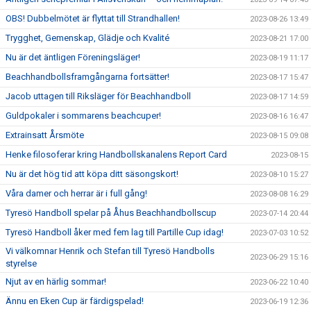
OBS! Dubbelmötet är flyttat till Strandhallen!
2023-08-26 13:49
Trygghet, Gemenskap, Glädje och Kvalité
2023-08-21 17:00
Nu är det äntligen Föreningsläger!
2023-08-19 11:17
Beachhandbollsframgångarna fortsätter!
2023-08-17 15:47
Jacob uttagen till Riksläger för Beachhandboll
2023-08-17 14:59
Guldpokaler i sommarens beachcuper!
2023-08-16 16:47
Extrainsatt Årsmöte
2023-08-15 09:08
Henke filosoferar kring Handbollskanalens Report Card
2023-08-15
Nu är det hög tid att köpa ditt säsongskort!
2023-08-10 15:27
Våra damer och herrar är i full gång!
2023-08-08 16:29
Tyresö Handboll spelar på Åhus Beachhandbollscup
2023-07-14 20:44
Tyresö Handboll åker med fem lag till Partille Cup idag!
2023-07-03 10:52
Vi välkomnar Henrik och Stefan till Tyresö Handbolls
2023-06-29 15:16
styrelse
Njut av en härlig sommar!
2023-06-22 10:40
Ännu en Eken Cup är färdigspelad!
2023-06-19 12:36