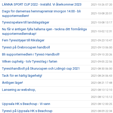
LÄNNA SPORT CUP 2022 - Inställd. Vi återkommer 2023
2021-10-26 07:20
Dags för damernas hemmapremiär imorgon 14.00 - bli
2021-10-08 20:51
supportermedlem!
Tyresöspelare till landslagsläger
2021-10-08 13:17
Nu får vi äntligen fylla hallarna igen - teckna ditt förmånliga
2021-10-02 12:31
supportermedlemskap!
Fem Tyresötjejer till Riksläger
2021-09-23 10:47
Tyresö på Örebrocupen handboll
2021-09-13 06:00
Bli supportermedlem i Tyresö Handboll!
2021-09-10 20:26
Vilken cuphelg - tolv Tyresölag i farten
2021-09-05 22:56
Tyresöhandboll på Skurucupen och Lidingö cup 2021
2021-08-30 06:00
Tack för en härlig lägerhelg!
2021-08-24 06:43
Äntligen läger!
2021-08-21 17:48
Lansering av webshop,
2021-08-13 12:10
2021-08-12 15:12
Uppsala HK:s Beachcup - Vi vann
2021-08-12 00:25
Tyresö på Uppsala HK:s Beachcup
2021-08-09 22:34