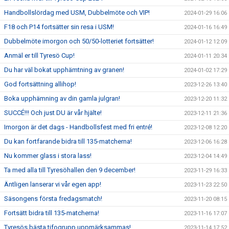
Handbollslördag med USM, Dubbelmöte och VIP!
2024-01-29 16:06
F18 och P14 fortsätter sin resa i USM!
2024-01-16 16:49
Dubbelmöte imorgon och 50/50-lotteriet fortsätter!
2024-01-12 12:09
Anmäl er till Tyresö Cup!
2024-01-11 20:34
Du har väl bokat upphämtning av granen!
2024-01-02 17:29
God fortsättning allihop!
2023-12-26 13:40
Boka upphämning av din gamla julgran!
2023-12-20 11:32
SUCCÉ!!! Och just DU är vår hjälte!
2023-12-11 21:36
Imorgon är det dags - Handbollsfest med fri entré!
2023-12-08 12:20
Du kan fortfarande bidra till 135-matcherna!
2023-12-06 16:28
Nu kommer glass i stora lass!
2023-12-04 14:49
Ta med alla till Tyresöhallen den 9 december!
2023-11-29 16:33
Äntligen lanserar vi vår egen app!
2023-11-23 22:50
Säsongens första fredagsmatch!
2023-11-20 08:15
Fortsätt bidra till 135-matcherna!
2023-11-16 17:07
Tyresös bästa tifogrupp uppmärksammas!
2023-11-14 17:52