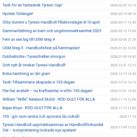
Tack för en fantastisk Tyresö Cup!
2026-02-23 16:15
Hjorten förlänger!
2026-02-19 08:14
Örby Gummi x Tyresö Handboll Påsklovsläger 8-10 april
2026-02-17 12:30
Sammanfattning av barn och ungdomsverksamhet 2025
2026-02-13 13:00
Fem av sex lag till USM steg 4
2026-02-04 21:29
USM Steg 3 - Handbollsfest på hemmaplan!
2026-01-22 16:05
Dubbelmöte i Tyresöhallen imorgon
2026-01-09 16:42
Gott nytt år önskar Tyresö Handboll!
2025-12-31 12:15
Boka hämtning av din gran!
2025-12-19 15:24
Tack! Tillsammans skapade vi 135-dagen
2025-12-16 10:13
Fler har anslutit – nu kraftsamlar vi inför 135-dagen!
2025-12-01 10:43
William "Wille" Näslund Sköld - RÖD-GULT FÖR ALLA
2025-11-19 12:00
Bejan Boys - RÖD-GULT FÖR ALLA
2025-11-12 12:00
135 - gör som andra och sponsra du också!
2025-11-10
Tyresö Handboll uppmärksammas av Handbollförbundet
2025-11-09 12:02
Öst – kompisträning lockade nya spelare!