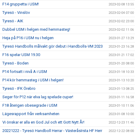
F14 gruppetta i USM!
2023-02-08 13:55
Tyresö - Vinslöv
2023-02-04 07:00
Tyresö - AIK
2023-02-02 23:00
Dubbel USM i helgen med hemmasteg!
2023-02-02 11:06
Heja på P16 i USM nu i helgen
2023-01-27 13:29
Tyresö Handbolls målvakt gör debut i Handbolls-VM 2023
2023-01-23 16:28
F16 spelar USM 19.30
2023-01-21 17:02
Tyresö - Boden
2023-01-20 08:00
P14 fortsatt i nivå A i USM
2023-01-18 10:33
P14 kör hemmasteg i USM i helgen!
2023-01-13 10:20
Tyresö - IFK Örebro
2023-01-13 08:25
Seger för P12 när elva lag spelade cuper!
2023-01-11 16:58
F18 återigen obesegrade i USM
2023-01-10 11:06
Lägesrapport från verksamheten
2023-01-08 10:00
Vi önskar er alla en God Jul och ett Gott Nytt År!
2022-12-23 11:46
20221222 - Tyresö Handboll Herrar - VästeråsIrsta HF Herr
2022-12-22 08:00