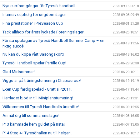
Nya cupframgångar för Tyresö Handboll
2025-09-15 00:18
Intensiv cuphelg för ungdomslagen
2025-09-08 09:49
Fina prestationer i PreSeason Cup
2025-08-31 21:28
Tack allihop för årets lyckade Föreningsläger!
2025-08-25 18:51
Första upplagan av Tyresö Handboll Summer Camp – en
2025-08-19 11:56
riktig succé!
Nu kan du köpa vårt Säsongskort!
2025-08-18 16:02
Tyresö Handboll spelar Partille Cup!
2025-06-29 20:30
Glad Midsommar!
2025-06-20 10:11
Viggo är på träningsturnering i Chateauroux!
2025-06-19 19:19
Eken Cup färdigspelad - Grattis P2011!
2025-06-17 19:44
Herrlaget bjöd in till Miniplansturnering!
2025-05-23 11:31
Välkommen till Tyresö Handbolls årsmöte!
2025-04-09 12:55
Anmäl dig till sommarens läger!
2025-04-08 16:05
P13 kammade hem guldet på Irsta!
2025-04-07 13:05
P14 Steg 4 i Tyresöhallen nu till helgen!
2025-03-27 10:17