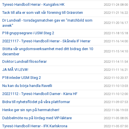
Tyresö Handboll Herrar - Kungälvs HK
2022-11-24 08:00
Tack till alla er som valt vår förening till Gräsroten
2022-11-21 16:22
Dr Lundvall - torsdagsmatchen gav en "matchbild som
2022-11-20 16:17
avvek"
P18 gruppsegrare i USM Steg 2
2022-11-18 15:18
20221117 - Tyresö Handboll Herrar - Skånela IF Herrar
2022-11-16 14:00
Stötta vår ungdomsverksamhet med ditt bidrag den 10
2022-11-15 14:10
december
Doktor Lundvall filosoferar
2022-11-14 11:54
JA MÅ VI LEVA!
2022-11-11 16:21
P18 inleder USM Steg 2
2022-11-10 20:37
Nu kan du börja handla Ravelli
2022-11-10 13:03
20221112 - Tyresö Handboll Damer - Kärra HF
2022-11-10 12:00
Bidra till nyhetsflödet på våra plattformar
2022-11-09 07:53
Henke ger sin syn på herrmatchen!
2022-11-06 19:03
Dubbelmöte nu på lördag med VIP-läktare
2022-11-05 08:05
Tyresö Handboll Herrar - IFK Karlskrona
2022-11-05 07:50