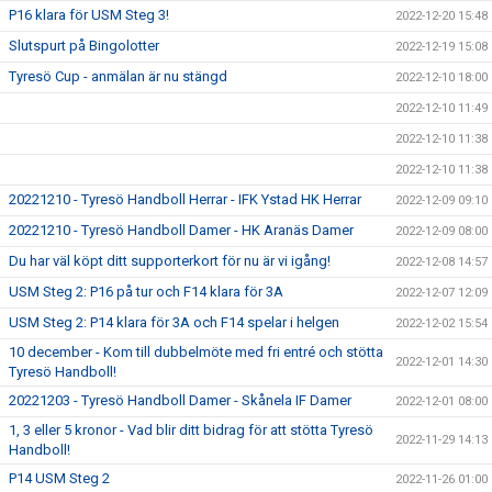
P16 klara för USM Steg 3!
2022-12-20 15:48
Slutspurt på Bingolotter
2022-12-19 15:08
Tyresö Cup - anmälan är nu stängd
2022-12-10 18:00
2022-12-10 11:49
2022-12-10 11:38
2022-12-10 11:38
20221210 - Tyresö Handboll Herrar - IFK Ystad HK Herrar
2022-12-09 09:10
20221210 - Tyresö Handboll Damer - HK Aranäs Damer
2022-12-09 08:00
Du har väl köpt ditt supporterkort för nu är vi igång!
2022-12-08 14:57
USM Steg 2: P16 på tur och F14 klara för 3A
2022-12-07 12:09
USM Steg 2: P14 klara för 3A och F14 spelar i helgen
2022-12-02 15:54
10 december - Kom till dubbelmöte med fri entré och stötta
2022-12-01 14:30
Tyresö Handboll!
20221203 - Tyresö Handboll Damer - Skånela IF Damer
2022-12-01 08:00
1, 3 eller 5 kronor - Vad blir ditt bidrag för att stötta Tyresö
2022-11-29 14:13
Handboll!
P14 USM Steg 2
2022-11-26 01:00