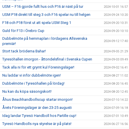
USM – F16 gjorde fullt hus och P16 är näst på tur
2024-10-01 16:57
USM P18 direkt till steg 3 och F16 spelar nu till helgen
2024-09-24 10:20
F18 och P18 först ut att spela USM Steg 1
2024-09-20 10:31
Guld för F13 i Örebro Cup
2024-09-20 10:10
Dubbelmöte på hemmaplan i lördagens Allsvenska
2024-09-12 17:40
premiär!
Stort tack bröderna Bahar!
2024-09-05 21:29
Tyresöhallen imorgon - åttondelsfinal i Svenska Cupen
2024-09-03 09:49
Tack alla ni för ett grymt kul Föreningsläger!
2024-09-02 16:41
Nu laddar vi inför dubbelmöte igen!
2024-08-27 11:02
Dubbelmöte i Tyresöhallen på lördag!
2024-08-20 16:45
Nu kan du köpa säsongskort!
2024-08-20 12:45
Åhus Beachhandbollscup startar imorgon!
2024-07-10 14:22
Årets Föreningsläger är den 23-25 augusti
2024-07-09 16:18
Idag landar Tyresö Handboll hos Partille cup!
2024-07-01 10:49
Tyresö Handbolls nya styrelse är på plats!
2024-06-27 16:56