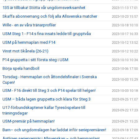
135 är tillbaka! Stötta vår ungdomsverksamhet
2023-11-13 17:01
Skaffa abonnemang och följ alla Allsvenska matcher
2023-10-23 15:57
Wille - en av våra tränarprofiler
2023-10-18 10:10
USM Steg 1 - F14:s fina insats ledde till grupptvåa
2023-10-17 16:33
USM på hemmaplan med F14
2023-10-12 13:52
Vinst mot Skånela (26-21)
2023-10-12 10:22
P14 gruppetta i sitt första steg i USM
2023-10-10 10:34
Börja spela handboll
2023-10-06 17:50
Torsdag - Hemmaplan och åttondelsfinaler i Svenska
2023-10-03 15:29
Cupen!
USM - F16 direkt till Steg 3 och P14 spelar till helgen!
2023-10-03 10:18
USM – båda lagen gruppetta och klara för Steg 3
2023-09-25 11:07
U17-förbundskaptener kallar Tyresöspelare till
2023-09-22 17:23
träningsdagar
USM-premiär på hemmaplan!
2023-09-21 15:25
Barn– och ungdomslagen har laddat inför seriepremiären!
2023-09-18 17:09
Äntligen seriepremiär i Allsvenskan – och hemmaplan!
2023-09-14 07:43