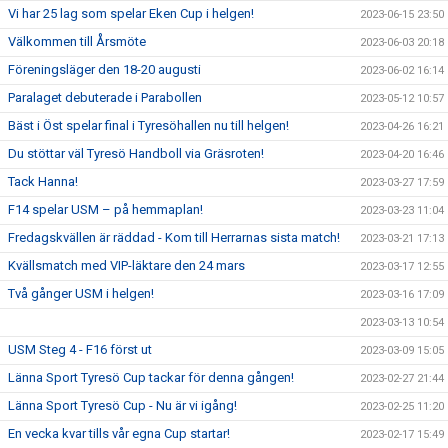
Vi har 25 lag som spelar Eken Cup i helgen!
2023-06-15 23:50
Välkommen till Årsmöte
2023-06-03 20:18
Föreningsläger den 18-20 augusti
2023-06-02 16:14
Paralaget debuterade i Parabollen
2023-05-12 10:57
Bäst i Öst spelar final i Tyresöhallen nu till helgen!
2023-04-26 16:21
Du stöttar väl Tyresö Handboll via Gräsroten!
2023-04-20 16:46
Tack Hanna!
2023-03-27 17:59
F14 spelar USM – på hemmaplan!
2023-03-23 11:04
Fredagskvällen är räddad - Kom till Herrarnas sista match!
2023-03-21 17:13
Kvällsmatch med VIP-läktare den 24 mars
2023-03-17 12:55
Två gånger USM i helgen!
2023-03-16 17:09
2023-03-13 10:54
USM Steg 4 - F16 först ut
2023-03-09 15:05
Länna Sport Tyresö Cup tackar för denna gången!
2023-02-27 21:44
Länna Sport Tyresö Cup - Nu är vi igång!
2023-02-25 11:20
En vecka kvar tills vår egna Cup startar!
2023-02-17 15:49