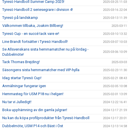
Tyresö Handboll Summer Camp 2025!
2025-03-25 11:03
Tyresö Handboll 2 seriesegrare i division 4!
2025-03-16 22:04
Tyresö på landskamp
2025-03-13 11:39
Välkommen tillbaka, Joakim Billberg!
2025-03-11
Tyresö Cup - en succé tack vare er!
2025-03-10 13:32
Line Brandt fortsätter i Tyresö Handboll!
2025-03-07 10:03
Se Allsvenskans sista hemmamatcher nu på lördag -
2025-03-06 10:09
Dubbelmöte!
Tack Thomas Brejding!
2025-03-03
Säsongens sista hemmamatcher med VIP-hylla
2025-02-23 11:30
Idag startar Tyresö Cup!
2025-02-21 08:43
Anmälningar fungerar igen
2025-02-05 10:08
Hemmasteg för USM P18 nu i helgen!
2025-02-01 13:09
Nu tar vi Julledigt!
2024-12-22 16:41
Boka upphämning av din gamla julgran!
2024-12-17 21:59
Nu kan du köpa profilprodukter från Tyresö Handboll
2024-12-17 20:01
Dubbelmöte, USM P14 och Bäst i Öst
2024-12-13 14:58