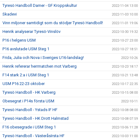
Tyresö Handboll Damer - GF Kroppskultur
2022-11-04 13:00
Skadevi
2022-11-03 10:00
Vinn miljoner samtidigt som du stödjer Tyresö Handboll!
2022-11-01 19:06
Henrik analyserar Tyresö-Vinslöv
2022-10-30 19:32
P16 i helgens USM
2022-10-27 23:00
P16 avslutade USM Steg 1
2022-10-27 18:51
Frida, Julia och Nova i Sveriges U16-landslag!
2022-10-26
Henrik refererar herrmatchen mot Varberg
2022-10-23 18:17
F14 stark 2:a i USM Steg 1
2022-10-21 13:48
USM P16 22-23 oktober
2022-10-17 22:35
Tyresö Handboll - HK Varberg
2022-10-15 08:00
Obesegrat i P14s första USM
2022-10-11
Tyresö Handboll - Ystads IF HF
2022-10-08 08:00
Tyresö Handboll - HK Drott Halmstad
2022-10-08 07:59
F16 obesegrade i USM Steg 1
2022-10-06 11:28
Tyresö Handboll - VästeråsIrsta HF
2022-10-03 11:00