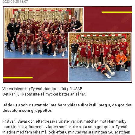
2023-09-25 11:07
KALENDER
WEBBUTIK
LÄNNA SPORT - TYRESÖ CUP
Vilken inledning Tyresö Handboll fått på USM!
Det kan ju liksom inte så mycket bättre än såhär.
Både F18 och P18 tar sig inte bara vidare direkt till Steg 3, de gör det
dessutom som gruppettor.
F18 var i Sävar och efter tre raka vinster var det matchen mot Hammarby
som skulle avgöra vem av lagen som skulle sluta som gruppetta. Tyresö
inledde med fem raka mål och efter 6 minuter var ställningen 5-0. Matchen