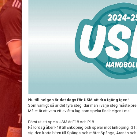
Nu till helgen är det dags för USM att dra igång igen!
Som vanligt så är det fyra steg, där man i varje steg måste pre
Målet är att vara ett av åtta lag som spelar finalhelgen i maj.
Först ut att spela USM är F18 och P18.
På lördag åker F18 till Enköping och spelar mot Enköping, G
sig den korta biten till Spånga och möter Spånga, Aranäs och