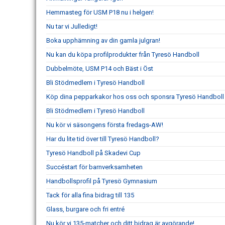
Hemmasteg för USM P18 nu i helgen!
Nu tar vi Julledigt!
Boka upphämning av din gamla julgran!
Nu kan du köpa profilprodukter från Tyresö Handboll
Dubbelmöte, USM P14 och Bäst i Öst
Bli Stödmedlem i Tyresö Handboll
Köp dina pepparkakor hos oss och sponsra Tyresö Handboll
Bli Stödmedlem i Tyresö Handboll
Nu kör vi säsongens första fredags-AW!
Har du lite tid över till Tyresö Handboll?
Tyresö Handboll på Skadevi Cup
Succéstart för barnverksamheten
Handbollsprofil på Tyresö Gymnasium
Tack för alla fina bidrag till 135
Glass, burgare och fri entré
Nu kör vi 135-matcher och ditt bidrag är avgörande!