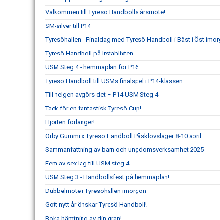
Välkommen till Tyresö Handbolls årsmöte!
SM-silver till P14
Tyresöhallen - Finaldag med Tyresö Handboll i Bäst i Öst imor
Tyresö Handboll på Irstablixten
USM Steg 4 - hemmaplan för P16
Tyresö Handboll till USMs finalspel i P14-klassen
Till helgen avgörs det – P14 USM Steg 4
Tack för en fantastisk Tyresö Cup!
Hjorten förlänger!
Örby Gummi x Tyresö Handboll Påsklovsläger 8-10 april
Sammanfattning av barn och ungdomsverksamhet 2025
Fem av sex lag till USM steg 4
USM Steg 3 - Handbollsfest på hemmaplan!
Dubbelmöte i Tyresöhallen imorgon
Gott nytt år önskar Tyresö Handboll!
Boka hämtning av din gran!