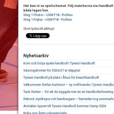
Här kan ni se spelschemat. Följ matcherna via Handball Pl
båda lagen live.
Steg 1 Flickor - USM F18 - Profixio
Steg 1 Pojkar - USM P18 - Profixio
Stort lycka till allihop!
Nyhetsarkiv
Kom och börja spela handboll i Tyresö Handboll!
Säsongskorten för 2026/27 är släppta!
Tyresö Handboll på plats i Åhus för beachhandboll!
Välkommen Stefan Karlsson – ny ordförande i Tyresö Handbo
Tack Stefan – för att du byggde mer än en handbollsförening
Rekord, mjölksyra och hamburgare – herrsidan tog sommarlo
Anmälan öppen till Tyresö Handboll Summer Camp 2026
Boka upp årets roligaste helg