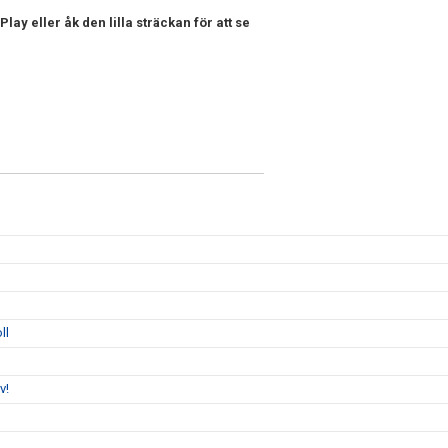
ay eller åk den lilla sträckan för att se
ll
v!