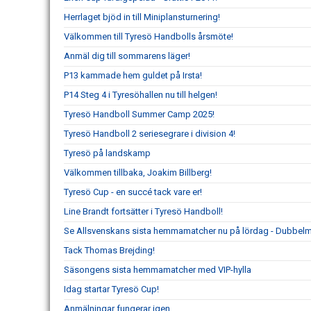
Herrlaget bjöd in till Miniplansturnering!
Välkommen till Tyresö Handbolls årsmöte!
Anmäl dig till sommarens läger!
P13 kammade hem guldet på Irsta!
P14 Steg 4 i Tyresöhallen nu till helgen!
Tyresö Handboll Summer Camp 2025!
Tyresö Handboll 2 seriesegrare i division 4!
Tyresö på landskamp
Välkommen tillbaka, Joakim Billberg!
Tyresö Cup - en succé tack vare er!
Line Brandt fortsätter i Tyresö Handboll!
Se Allsvenskans sista hemmamatcher nu på lördag - Dubbelm
Tack Thomas Brejding!
Säsongens sista hemmamatcher med VIP-hylla
Idag startar Tyresö Cup!
Anmälningar fungerar igen