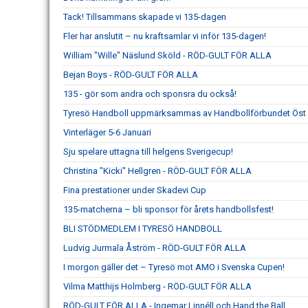
Tack! Tillsammans skapade vi 135-dagen
Fler har anslutit – nu kraftsamlar vi inför 135-dagen!
William "Wille" Näslund Sköld - RÖD-GULT FÖR ALLA
Bejan Boys - RÖD-GULT FÖR ALLA
135 - gör som andra och sponsra du också!
Tyresö Handboll uppmärksammas av Handbollförbundet Öst –
Vinterläger 5-6 Januari
Sju spelare uttagna till helgens Sverigecup!
Christina "Kicki" Hellgren - RÖD-GULT FÖR ALLA
Fina prestationer under Skadevi Cup
135-matcherna – bli sponsor för årets handbollsfest!
BLI STÖDMEDLEM I TYRESÖ HANDBOLL
Ludvig Jurmala Åström - RÖD-GULT FÖR ALLA
I morgon gäller det – Tyresö mot AMO i Svenska Cupen!
Vilma Matthijs Holmberg - RÖD-GULT FÖR ALLA
RÖD-GULT FÖR ALLA - Ingemar Linnéll och Hand the Ball