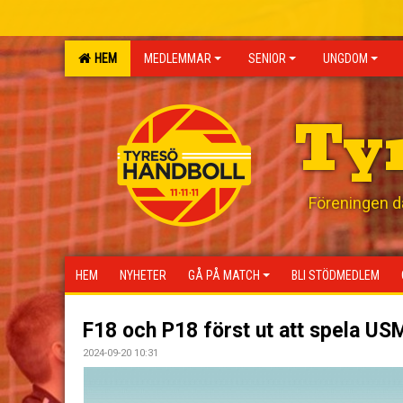
HEM
MEDLEMMAR
SENIOR
UNGDOM
Ty
Föreningen där
HEM
NYHETER
GÅ PÅ MATCH
BLI STÖDMEDLEM
F18 och P18 först ut att spela US
2024-09-20 10:31