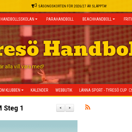
SÄSONGSKORTEN FÖR 2026/27 ÄR SLÄPPTA!
HANDBOLLSSKOLAN
PARAHANDBOLL
BEACHHANDBOLL
FRIT
resö Handbo
 alla vill vara med!
OM KLUBBEN
KALENDER
WEBBUTIK
LÄNNA SPORT - TYRESÖ CUP
M Steg 1
<
>