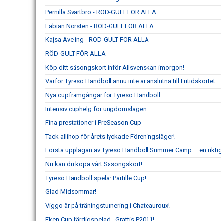
Pernilla Svartbro - RÖD-GULT FÖR ALLA
Fabian Norsten - RÖD-GULT FÖR ALLA
Kajsa Aveling - RÖD-GULT FÖR ALLA
RÖD-GULT FÖR ALLA
Köp ditt säsongskort inför Allsvenskan imorgon!
Varför Tyresö Handboll ännu inte är anslutna till Fritidskortet
Nya cupframgångar för Tyresö Handboll
Intensiv cuphelg för ungdomslagen
Fina prestationer i PreSeason Cup
Tack allihop för årets lyckade Föreningsläger!
Första upplagan av Tyresö Handboll Summer Camp – en rikti
Nu kan du köpa vårt Säsongskort!
Tyresö Handboll spelar Partille Cup!
Glad Midsommar!
Viggo är på träningsturnering i Chateauroux!
Eken Cup färdigspelad - Grattis P2011!