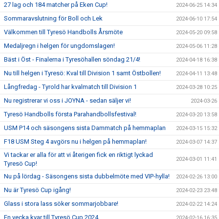
27 lag och 184 matcher på Eken Cup!
2024-06-25 14:34
Sommaravslutning för Boll och Lek
2024-06-10 17:54
Välkommen till Tyresö Handbolls Årsmöte
2024-05-20 09:58
Medaljregn i helgen för ungdomslagen!
2024-05-06 11:28
Bäst i Öst - Finalerna i Tyresöhallen söndag 21/4!
2024-04-18 16:38
Nu till helgen i Tyresö: Kval till Division 1 samt Östbollen!
2024-04-11 13:48
Långfredag - Tyrold har kvalmatch till Division 1
2024-03-28 10:25
Nu registrerar vi oss i JOYNA - sedan säljer vi!
2024-03-26
Tyresö Handbolls första Parahandbollsfestival!
2024-03-20 13:58
USM P14 och säsongens sista Dammatch på hemmaplan
2024-03-15 15:32
F18 USM Steg 4 avgörs nu i helgen på hemmaplan!
2024-03-07 14:37
Vi tackar er alla för att vi återigen fick en riktigt lyckad
2024-03-01 11:41
Tyresö Cup!
Nu på lördag - Säsongens sista dubbelmöte med VIP-hylla!
2024-02-26 13:00
Nu är Tyresö Cup igång!
2024-02-23 23:48
Glass i stora lass söker sommarjobbare!
2024-02-22 14:24
En vecka kvar till Tyresö Cup 2024
2024-02-16 16:35