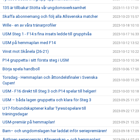
135 är tillbaka! Stötta vår ungdomsverksamhet
2023-11-13 17:01
Skaffa abonnemang och följ alla Allsvenska matcher
2023-10-23 15:57
Wille - en av våra tränarprofiler
2023-10-18 10:10
USM Steg 1 - F14:s fina insats ledde till grupptvåa
2023-10-17 16:33
USM på hemmaplan med F14
2023-10-12 13:52
Vinst mot Skånela (26-21)
2023-10-12 10:22
P14 gruppetta i sitt första steg i USM
2023-10-10 10:34
Börja spela handboll
2023-10-06 17:50
Torsdag - Hemmaplan och åttondelsfinaler i Svenska
2023-10-03 15:29
Cupen!
USM - F16 direkt till Steg 3 och P14 spelar till helgen!
2023-10-03 10:18
USM – båda lagen gruppetta och klara för Steg 3
2023-09-25 11:07
U17-förbundskaptener kallar Tyresöspelare till
2023-09-22 17:23
träningsdagar
USM-premiär på hemmaplan!
2023-09-21 15:25
Barn– och ungdomslagen har laddat inför seriepremiären!
2023-09-18 17:09
Äntligen seriepremiär i Allsvenskan – och hemmaplan!
2023-09-14 07:43