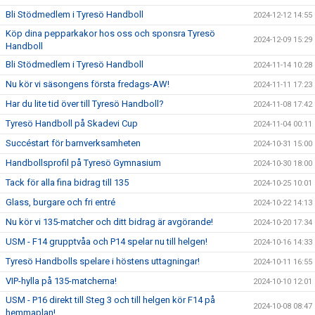
Bli Stödmedlem i Tyresö Handboll
2024-12-12 14:55
Köp dina pepparkakor hos oss och sponsra Tyresö
2024-12-09 15:29
Handboll
Bli Stödmedlem i Tyresö Handboll
2024-11-14 10:28
Nu kör vi säsongens första fredags-AW!
2024-11-11 17:23
Har du lite tid över till Tyresö Handboll?
2024-11-08 17:42
Tyresö Handboll på Skadevi Cup
2024-11-04 00:11
Succéstart för barnverksamheten
2024-10-31 15:00
Handbollsprofil på Tyresö Gymnasium
2024-10-30 18:00
Tack för alla fina bidrag till 135
2024-10-25 10:01
Glass, burgare och fri entré
2024-10-22 14:13
Nu kör vi 135-matcher och ditt bidrag är avgörande!
2024-10-20 17:34
USM - F14 grupptvåa och P14 spelar nu till helgen!
2024-10-16 14:33
Tyresö Handbolls spelare i höstens uttagningar!
2024-10-11 16:55
VIP-hylla på 135-matcherna!
2024-10-10 12:01
USM - P16 direkt till Steg 3 och till helgen kör F14 på
2024-10-08 08:47
hemmaplan!