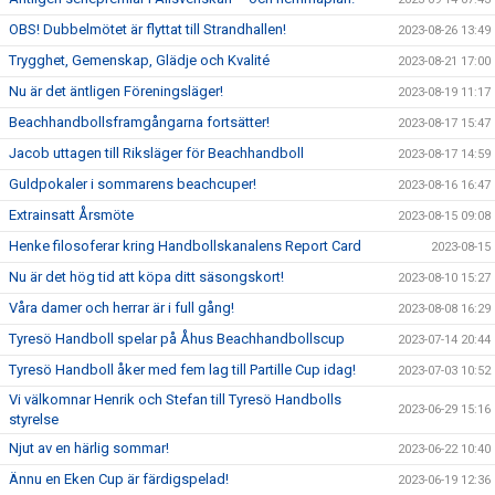
OBS! Dubbelmötet är flyttat till Strandhallen!
2023-08-26 13:49
Trygghet, Gemenskap, Glädje och Kvalité
2023-08-21 17:00
Nu är det äntligen Föreningsläger!
2023-08-19 11:17
Beachhandbollsframgångarna fortsätter!
2023-08-17 15:47
Jacob uttagen till Riksläger för Beachhandboll
2023-08-17 14:59
Guldpokaler i sommarens beachcuper!
2023-08-16 16:47
Extrainsatt Årsmöte
2023-08-15 09:08
Henke filosoferar kring Handbollskanalens Report Card
2023-08-15
Nu är det hög tid att köpa ditt säsongskort!
2023-08-10 15:27
Våra damer och herrar är i full gång!
2023-08-08 16:29
Tyresö Handboll spelar på Åhus Beachhandbollscup
2023-07-14 20:44
Tyresö Handboll åker med fem lag till Partille Cup idag!
2023-07-03 10:52
Vi välkomnar Henrik och Stefan till Tyresö Handbolls
2023-06-29 15:16
styrelse
Njut av en härlig sommar!
2023-06-22 10:40
Ännu en Eken Cup är färdigspelad!
2023-06-19 12:36