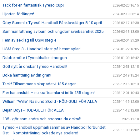
Tack för en fantastisk Tyresö Cup!
2026-02-23 16:15
Hjorten förlänger!
2026-02-19 08:14
Örby Gummi x Tyresö Handboll Påsklovsläger 8-10 april
2026-02-17 12:30
Sammanfattning av barn och ungdomsverksamhet 2025
2026-02-13 13:00
Fem av sex lag till USM steg 4
2026-02-04 21:29
USM Steg 3 - Handbollsfest på hemmaplan!
2026-01-22 16:05
Dubbelmöte i Tyresöhallen imorgon
2026-01-09 16:42
Gott nytt år önskar Tyresö Handboll!
2025-12-31 12:15
Boka hämtning av din gran!
2025-12-19 15:24
Tack! Tillsammans skapade vi 135-dagen
2025-12-16 10:13
Fler har anslutit – nu kraftsamlar vi inför 135-dagen!
2025-12-01 10:43
William "Wille" Näslund Sköld - RÖD-GULT FÖR ALLA
2025-11-19 12:00
Bejan Boys - RÖD-GULT FÖR ALLA
2025-11-12 12:00
135 - gör som andra och sponsra du också!
2025-11-10
Tyresö Handboll uppmärksammas av Handbollförbundet
2025-11-09 12:02
Öst – kompisträning lockade nya spelare!