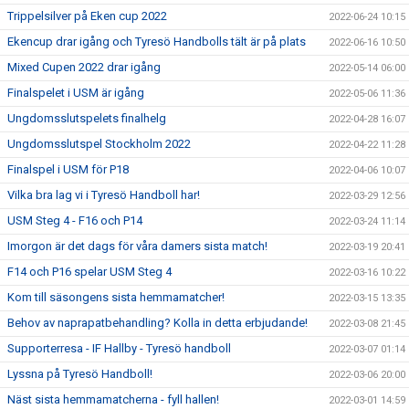
Trippelsilver på Eken cup 2022
2022-06-24 10:15
Ekencup drar igång och Tyresö Handbolls tält är på plats
2022-06-16 10:50
Mixed Cupen 2022 drar igång
2022-05-14 06:00
Finalspelet i USM är igång
2022-05-06 11:36
Ungdomsslutspelets finalhelg
2022-04-28 16:07
Ungdomsslutspel Stockholm 2022
2022-04-22 11:28
Finalspel i USM för P18
2022-04-06 10:07
Vilka bra lag vi i Tyresö Handboll har!
2022-03-29 12:56
USM Steg 4 - F16 och P14
2022-03-24 11:14
Imorgon är det dags för våra damers sista match!
2022-03-19 20:41
F14 och P16 spelar USM Steg 4
2022-03-16 10:22
Kom till säsongens sista hemmamatcher!
2022-03-15 13:35
Behov av naprapatbehandling? Kolla in detta erbjudande!
2022-03-08 21:45
Supporterresa - IF Hallby - Tyresö handboll
2022-03-07 01:14
Lyssna på Tyresö Handboll!
2022-03-06 20:00
Näst sista hemmamatcherna - fyll hallen!
2022-03-01 14:59