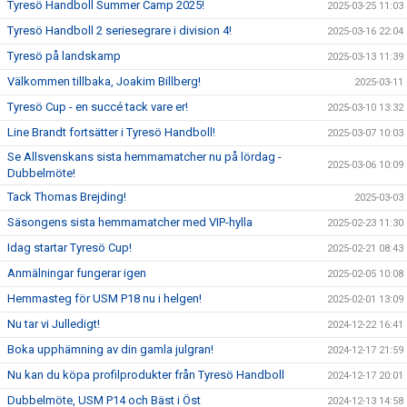
Tyresö Handboll Summer Camp 2025!
2025-03-25 11:03
Tyresö Handboll 2 seriesegrare i division 4!
2025-03-16 22:04
Tyresö på landskamp
2025-03-13 11:39
Välkommen tillbaka, Joakim Billberg!
2025-03-11
Tyresö Cup - en succé tack vare er!
2025-03-10 13:32
Line Brandt fortsätter i Tyresö Handboll!
2025-03-07 10:03
Se Allsvenskans sista hemmamatcher nu på lördag -
2025-03-06 10:09
Dubbelmöte!
Tack Thomas Brejding!
2025-03-03
Säsongens sista hemmamatcher med VIP-hylla
2025-02-23 11:30
Idag startar Tyresö Cup!
2025-02-21 08:43
Anmälningar fungerar igen
2025-02-05 10:08
Hemmasteg för USM P18 nu i helgen!
2025-02-01 13:09
Nu tar vi Julledigt!
2024-12-22 16:41
Boka upphämning av din gamla julgran!
2024-12-17 21:59
Nu kan du köpa profilprodukter från Tyresö Handboll
2024-12-17 20:01
Dubbelmöte, USM P14 och Bäst i Öst
2024-12-13 14:58