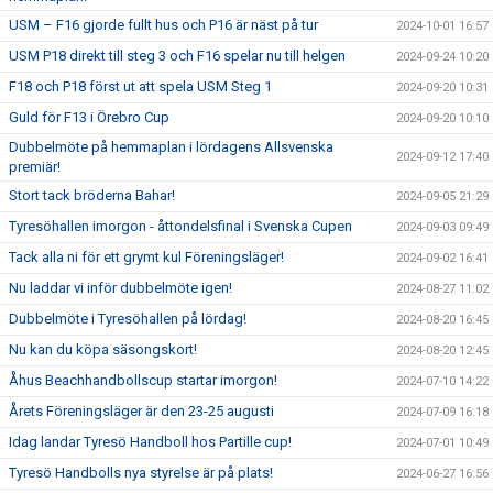
USM – F16 gjorde fullt hus och P16 är näst på tur
2024-10-01 16:57
USM P18 direkt till steg 3 och F16 spelar nu till helgen
2024-09-24 10:20
F18 och P18 först ut att spela USM Steg 1
2024-09-20 10:31
Guld för F13 i Örebro Cup
2024-09-20 10:10
Dubbelmöte på hemmaplan i lördagens Allsvenska
2024-09-12 17:40
premiär!
Stort tack bröderna Bahar!
2024-09-05 21:29
Tyresöhallen imorgon - åttondelsfinal i Svenska Cupen
2024-09-03 09:49
Tack alla ni för ett grymt kul Föreningsläger!
2024-09-02 16:41
Nu laddar vi inför dubbelmöte igen!
2024-08-27 11:02
Dubbelmöte i Tyresöhallen på lördag!
2024-08-20 16:45
Nu kan du köpa säsongskort!
2024-08-20 12:45
Åhus Beachhandbollscup startar imorgon!
2024-07-10 14:22
Årets Föreningsläger är den 23-25 augusti
2024-07-09 16:18
Idag landar Tyresö Handboll hos Partille cup!
2024-07-01 10:49
Tyresö Handbolls nya styrelse är på plats!
2024-06-27 16:56