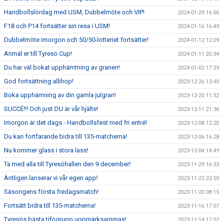
Handbollslördag med USM, Dubbelmöte och VIP!
2024-01-29 16:06
F18 och P14 fortsätter sin resa i USM!
2024-01-16 16:49
Dubbelmöte imorgon och 50/50-lotteriet fortsätter!
2024-01-12 12:09
Anmäl er till Tyresö Cup!
2024-01-11 20:34
Du har väl bokat upphämtning av granen!
2024-01-02 17:29
God fortsättning allihop!
2023-12-26 13:40
Boka upphämning av din gamla julgran!
2023-12-20 11:32
SUCCÉ!!! Och just DU är vår hjälte!
2023-12-11 21:36
Imorgon är det dags - Handbollsfest med fri entré!
2023-12-08 12:20
Du kan fortfarande bidra till 135-matcherna!
2023-12-06 16:28
Nu kommer glass i stora lass!
2023-12-04 14:49
Ta med alla till Tyresöhallen den 9 december!
2023-11-29 16:33
Äntligen lanserar vi vår egen app!
2023-11-23 22:50
Säsongens första fredagsmatch!
2023-11-20 08:15
Fortsätt bidra till 135-matcherna!
2023-11-16 17:07
Tyresös bästa tifogrupp uppmärksammas!
2023-11-14 17:52