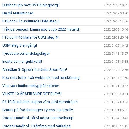
Dubbelt upp mot OV Helsingborg!
2022-02-15 20:51
Hejdå restriktioner!
2022-02-09 23:20
P18 och F14 avslutade USM steg 3
2022-02-08 14:06
Tråkiga besked: Länna sport cup 2022 inställd!
2022-02-02 13:46
F16 och P16 klara för USM steg 4!
2022-02-01 20:44
USM steg 3 är igång!
2022-01-28 16:42
Tyresöare på landslagsläger
2022-01-11 13:07
Insats som är guld värd!
2022-01-08 13:38
Anmälan är öppen till Länna Sport Cup!
2022-01-04 12:36
Köp dina lotter i vår webbutik med hemkörning
2021-12-17 11:30
Visa vaccinationsintyg på matcher
2021-12-01 13:47
VILKET 10-ÅRSFIRANDE DET BLEV!!!
2021-11-16 20:24
På 10-årsjubileet släpps våra Jubileumströjor!
2021-11-12 09:53
Grattis på födelsedagen Tyresö Handboll!!!
2021-11-11 06:32
Tyresö Handboll på Skadevi Handbollscup
2021-11-04 19:43
Tyresö Handboll 10 år firas med tårtkalas!
2021-10-29 11:15