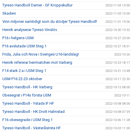
Tyresö Handboll Damer - GF Kroppskultur
2022-11-04 13:00
Skadevi
2022-11-03 10:00
Vinn miljoner samtidigt som du stödjer Tyresö Handboll!
2022-11-01 19:06
Henrik analyserar Tyresö-Vinslöv
2022-10-30 19:32
P16 i helgens USM
2022-10-27 23:00
P16 avslutade USM Steg 1
2022-10-27 18:51
Frida, Julia och Nova i Sveriges U16-landslag!
2022-10-26
Henrik refererar herrmatchen mot Varberg
2022-10-23 18:17
F14 stark 2:a i USM Steg 1
2022-10-21 13:48
USM P16 22-23 oktober
2022-10-17 22:35
Tyresö Handboll - HK Varberg
2022-10-15 08:00
Obesegrat i P14s första USM
2022-10-11
Tyresö Handboll - Ystads IF HF
2022-10-08 08:00
Tyresö Handboll - HK Drott Halmstad
2022-10-08 07:59
F16 obesegrade i USM Steg 1
2022-10-06 11:28
Tyresö Handboll - VästeråsIrsta HF
2022-10-03 11:00