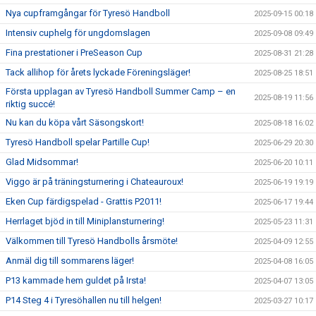
Nya cupframgångar för Tyresö Handboll
2025-09-15 00:18
Intensiv cuphelg för ungdomslagen
2025-09-08 09:49
Fina prestationer i PreSeason Cup
2025-08-31 21:28
Tack allihop för årets lyckade Föreningsläger!
2025-08-25 18:51
Första upplagan av Tyresö Handboll Summer Camp – en
2025-08-19 11:56
riktig succé!
Nu kan du köpa vårt Säsongskort!
2025-08-18 16:02
Tyresö Handboll spelar Partille Cup!
2025-06-29 20:30
Glad Midsommar!
2025-06-20 10:11
Viggo är på träningsturnering i Chateauroux!
2025-06-19 19:19
Eken Cup färdigspelad - Grattis P2011!
2025-06-17 19:44
Herrlaget bjöd in till Miniplansturnering!
2025-05-23 11:31
Välkommen till Tyresö Handbolls årsmöte!
2025-04-09 12:55
Anmäl dig till sommarens läger!
2025-04-08 16:05
P13 kammade hem guldet på Irsta!
2025-04-07 13:05
P14 Steg 4 i Tyresöhallen nu till helgen!
2025-03-27 10:17