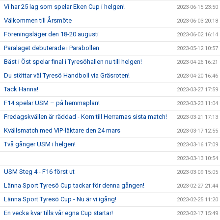
Vi har 25 lag som spelar Eken Cup i helgen!
2023-06-15 23:50
Välkommen till Årsmöte
2023-06-03 20:18
Föreningsläger den 18-20 augusti
2023-06-02 16:14
Paralaget debuterade i Parabollen
2023-05-12 10:57
Bäst i Öst spelar final i Tyresöhallen nu till helgen!
2023-04-26 16:21
Du stöttar väl Tyresö Handboll via Gräsroten!
2023-04-20 16:46
Tack Hanna!
2023-03-27 17:59
F14 spelar USM – på hemmaplan!
2023-03-23 11:04
Fredagskvällen är räddad - Kom till Herrarnas sista match!
2023-03-21 17:13
Kvällsmatch med VIP-läktare den 24 mars
2023-03-17 12:55
Två gånger USM i helgen!
2023-03-16 17:09
2023-03-13 10:54
USM Steg 4 - F16 först ut
2023-03-09 15:05
Länna Sport Tyresö Cup tackar för denna gången!
2023-02-27 21:44
Länna Sport Tyresö Cup - Nu är vi igång!
2023-02-25 11:20
En vecka kvar tills vår egna Cup startar!
2023-02-17 15:49