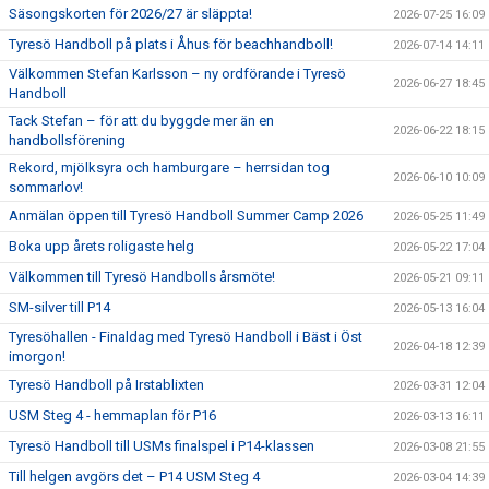
Säsongskorten för 2026/27 är släppta!
2026-07-25 16:09
Tyresö Handboll på plats i Åhus för beachhandboll!
2026-07-14 14:11
Välkommen Stefan Karlsson – ny ordförande i Tyresö
2026-06-27 18:45
Handboll
Tack Stefan – för att du byggde mer än en
2026-06-22 18:15
handbollsförening
Rekord, mjölksyra och hamburgare – herrsidan tog
2026-06-10 10:09
sommarlov!
Anmälan öppen till Tyresö Handboll Summer Camp 2026
2026-05-25 11:49
Boka upp årets roligaste helg
2026-05-22 17:04
Välkommen till Tyresö Handbolls årsmöte!
2026-05-21 09:11
SM-silver till P14
2026-05-13 16:04
Tyresöhallen - Finaldag med Tyresö Handboll i Bäst i Öst
2026-04-18 12:39
imorgon!
Tyresö Handboll på Irstablixten
2026-03-31 12:04
USM Steg 4 - hemmaplan för P16
2026-03-13 16:11
Tyresö Handboll till USMs finalspel i P14-klassen
2026-03-08 21:55
Till helgen avgörs det – P14 USM Steg 4
2026-03-04 14:39