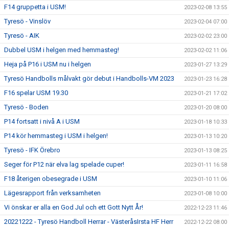
F14 gruppetta i USM!
2023-02-08 13:55
Tyresö - Vinslöv
2023-02-04 07:00
Tyresö - AIK
2023-02-02 23:00
Dubbel USM i helgen med hemmasteg!
2023-02-02 11:06
Heja på P16 i USM nu i helgen
2023-01-27 13:29
Tyresö Handbolls målvakt gör debut i Handbolls-VM 2023
2023-01-23 16:28
F16 spelar USM 19.30
2023-01-21 17:02
Tyresö - Boden
2023-01-20 08:00
P14 fortsatt i nivå A i USM
2023-01-18 10:33
P14 kör hemmasteg i USM i helgen!
2023-01-13 10:20
Tyresö - IFK Örebro
2023-01-13 08:25
Seger för P12 när elva lag spelade cuper!
2023-01-11 16:58
F18 återigen obesegrade i USM
2023-01-10 11:06
Lägesrapport från verksamheten
2023-01-08 10:00
Vi önskar er alla en God Jul och ett Gott Nytt År!
2022-12-23 11:46
20221222 - Tyresö Handboll Herrar - VästeråsIrsta HF Herr
2022-12-22 08:00