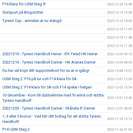
P16 klara för USM Steg 3!
2022-12-20 15:48
Slutspurt på Bingolotter
2022-12-19 15:08
Tyresö Cup - anmälan är nu stängd
2022-12-10 18:00
2022-12-10 11:49
2022-12-10 11:38
2022-12-10 11:38
20221210 - Tyresö Handboll Herrar - IFK Ystad HK Herrar
2022-12-09 09:10
20221210 - Tyresö Handboll Damer - HK Aranäs Damer
2022-12-09 08:00
Du har väl köpt ditt supporterkort för nu är vi igång!
2022-12-08 14:57
USM Steg 2: P16 på tur och F14 klara för 3A
2022-12-07 12:09
USM Steg 2: P14 klara för 3A och F14 spelar i helgen
2022-12-02 15:54
10 december - Kom till dubbelmöte med fri entré och stötta
2022-12-01 14:30
Tyresö Handboll!
20221203 - Tyresö Handboll Damer - Skånela IF Damer
2022-12-01 08:00
1, 3 eller 5 kronor - Vad blir ditt bidrag för att stötta Tyresö
2022-11-29 14:13
Handboll!
P14 USM Steg 2
2022-11-26 01:00