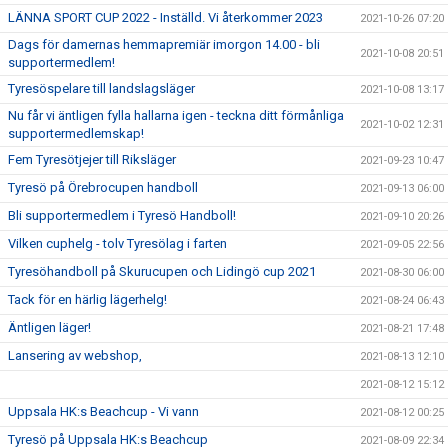
LÄNNA SPORT CUP 2022 - Inställd. Vi återkommer 2023
2021-10-26 07:20
Dags för damernas hemmapremiär imorgon 14.00 - bli
2021-10-08 20:51
supportermedlem!
Tyresöspelare till landslagsläger
2021-10-08 13:17
Nu får vi äntligen fylla hallarna igen - teckna ditt förmånliga
2021-10-02 12:31
supportermedlemskap!
Fem Tyresötjejer till Riksläger
2021-09-23 10:47
Tyresö på Örebrocupen handboll
2021-09-13 06:00
Bli supportermedlem i Tyresö Handboll!
2021-09-10 20:26
Vilken cuphelg - tolv Tyresölag i farten
2021-09-05 22:56
Tyresöhandboll på Skurucupen och Lidingö cup 2021
2021-08-30 06:00
Tack för en härlig lägerhelg!
2021-08-24 06:43
Äntligen läger!
2021-08-21 17:48
Lansering av webshop,
2021-08-13 12:10
2021-08-12 15:12
Uppsala HK:s Beachcup - Vi vann
2021-08-12 00:25
Tyresö på Uppsala HK:s Beachcup
2021-08-09 22:34