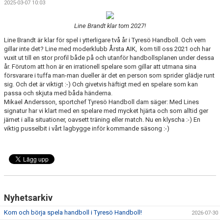
2025-03-07 10:03
KALENDER
Line Brandt klar tom 2027!
WEBBUTIK
Line Brandt är klar för spel i ytterligare två år i Tyresö Handboll. Och vem
gillar inte det? Line med moderklubb Årsta AIK, kom till oss 2021 och har
LÄNNA SPORT - TYRESÖ CUP
vuxit ut till en stor profil både på och utanför handbollsplanen under dessa
år. Förutom att hon är en irrationell spelare som gillar att utmana sina
försvarare i tuffa man-man dueller är det en person som sprider glädje runt
sig. Och det är viktigt :-) Och givetvis häftigt med en spelare som kan
passa och skjuta med båda händerna.
Mikael Andersson, sportchef Tyresö Handboll dam säger: Med Lines
signatur har vi klart med en spelare med mycket hjärta och som alltid ger
järnet i alla situationer, oavsett träning eller match.
Nu en klyscha :-) En
viktig pusselbit i vårt lagbygge inför kommande säsong :-)
Nyhetsarkiv
Kom och börja spela handboll i Tyresö Handboll!
2026-07-30