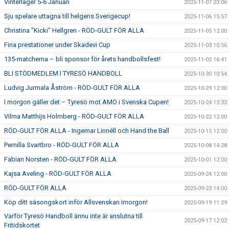
Vinterläger 5-6 Januari
2025-11-07 23:06
Sju spelare uttagna till helgens Sverigecup!
2025-11-06 15:57
Christina "Kicki" Hellgren - RÖD-GULT FÖR ALLA
2025-11-05 12:00
Fina prestationer under Skadevi Cup
2025-11-03 10:56
135-matcherna – bli sponsor för årets handbollsfest!
2025-11-02 16:41
BLI STÖDMEDLEM I TYRESÖ HANDBOLL
2025-10-30 10:54
Ludvig Jurmala Åström - RÖD-GULT FÖR ALLA
2025-10-29 12:00
I morgon gäller det – Tyresö mot AMO i Svenska Cupen!
2025-10-24 13:33
Vilma Matthijs Holmberg - RÖD-GULT FÖR ALLA
2025-10-22 12:00
RÖD-GULT FÖR ALLA - Ingemar Linnéll och Hand the Ball
2025-10-15 12:00
Pernilla Svartbro - RÖD-GULT FÖR ALLA
2025-10-08 14:28
Fabian Norsten - RÖD-GULT FÖR ALLA
2025-10-01 12:00
Kajsa Aveling - RÖD-GULT FÖR ALLA
2025-09-24 12:00
RÖD-GULT FÖR ALLA
2025-09-23 14:00
Köp ditt säsongskort inför Allsvenskan imorgon!
2025-09-19 11:29
Varför Tyresö Handboll ännu inte är anslutna till
2025-09-17 12:02
Fritidskortet