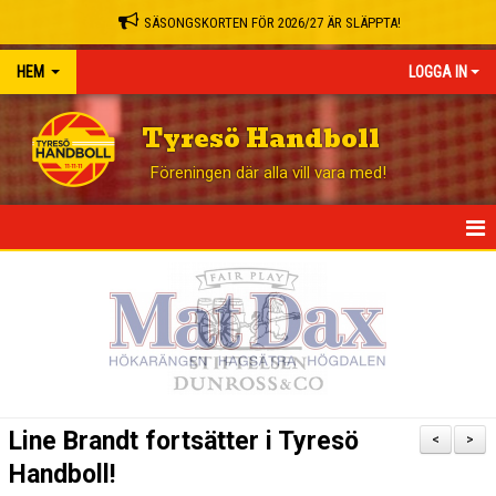
SÄSONGSKORTEN FÖR 2026/27 ÄR SLÄPPTA!
HEM
LOGGA IN
Tyresö Handboll
Föreningen där alla vill vara med!
HEM
NYHETER
GÅ PÅ MATCH
BLI STÖDMEDLEM
Line Brandt fortsätter i Tyresö
<
>
OM KLUBBEN
Handboll!