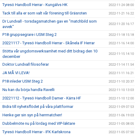
Tyresö Handboll Herrar - Kungälvs HK
2022-11-24 08:00
Tack till alla er som valt vår förening till Gräsroten
2022-11-21 16:22
Dr Lundvall - torsdagsmatchen gav en "matchbild som
2022-11-20 16:17
avvek"
P18 gruppsegrare i USM Steg 2
2022-11-18 15:18
20221117 - Tyresö Handboll Herrar - Skånela IF Herrar
2022-11-16 14:00
Stötta vår ungdomsverksamhet med ditt bidrag den 10
2022-11-15 14:10
december
Doktor Lundvall filosoferar
2022-11-14 11:54
JA MÅ VI LEVA!
2022-11-11 16:21
P18 inleder USM Steg 2
2022-11-10 20:37
Nu kan du börja handla Ravelli
2022-11-10 13:03
20221112 - Tyresö Handboll Damer - Kärra HF
2022-11-10 12:00
Bidra till nyhetsflödet på våra plattformar
2022-11-09 07:53
Henke ger sin syn på herrmatchen!
2022-11-06 19:03
Dubbelmöte nu på lördag med VIP-läktare
2022-11-05 08:05
Tyresö Handboll Herrar - IFK Karlskrona
2022-11-05 07:50