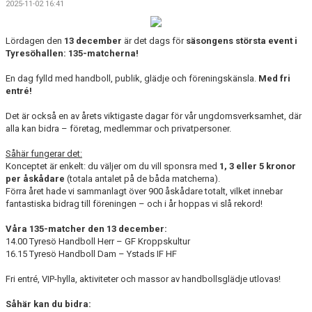
2025-11-02 16:41
KALENDER
Lördagen den
13 december
är det dags för
säsongens största event i
WEBBUTIK
Tyresöhallen: 135-matcherna!
LÄNNA SPORT - TYRESÖ CUP
En dag fylld med handboll, publik, glädje och föreningskänsla.
Med fri
entré!
Det är också en av årets viktigaste dagar för vår ungdomsverksamhet, där
alla kan bidra – företag, medlemmar och privatpersoner.
Såhär fungerar det:
Konceptet är enkelt: du väljer om du vill sponsra med
1, 3 eller 5 kronor
per åskådare
(totala antalet på de båda matcherna).
Förra året hade vi sammanlagt över 900 åskådare totalt, vilket innebar
fantastiska bidrag till föreningen – och i år hoppas vi slå rekord!
Våra 135-matcher den 13 december:
14.00 Tyresö Handboll Herr – GF Kroppskultur
16.15 Tyresö Handboll Dam – Ystads IF HF
Fri entré, VIP-hylla, aktiviteter och massor av handbollsglädje utlovas!
Såhär kan du bidra: