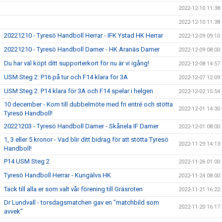
2022-12-10 11:38
2022-12-10 11:38
20221210 - Tyresö Handboll Herrar - IFK Ystad HK Herrar
2022-12-09 09:10
20221210 - Tyresö Handboll Damer - HK Aranäs Damer
2022-12-09 08:00
Du har väl köpt ditt supporterkort för nu är vi igång!
2022-12-08 14:57
USM Steg 2: P16 på tur och F14 klara för 3A
2022-12-07 12:09
USM Steg 2: P14 klara för 3A och F14 spelar i helgen
2022-12-02 15:54
10 december - Kom till dubbelmöte med fri entré och stötta
2022-12-01 14:30
Tyresö Handboll!
20221203 - Tyresö Handboll Damer - Skånela IF Damer
2022-12-01 08:00
1, 3 eller 5 kronor - Vad blir ditt bidrag för att stötta Tyresö
2022-11-29 14:13
Handboll!
P14 USM Steg 2
2022-11-26 01:00
Tyresö Handboll Herrar - Kungälvs HK
2022-11-24 08:00
Tack till alla er som valt vår förening till Gräsroten
2022-11-21 16:22
Dr Lundvall - torsdagsmatchen gav en "matchbild som
2022-11-20 16:17
avvek"