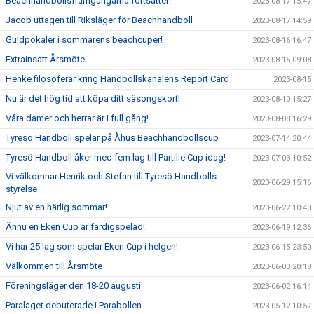
Beachhandbollsframgångarna fortsätter!
2023-08-17 15:47
Jacob uttagen till Riksläger för Beachhandboll
2023-08-17 14:59
Guldpokaler i sommarens beachcuper!
2023-08-16 16:47
Extrainsatt Årsmöte
2023-08-15 09:08
Henke filosoferar kring Handbollskanalens Report Card
2023-08-15
Nu är det hög tid att köpa ditt säsongskort!
2023-08-10 15:27
Våra damer och herrar är i full gång!
2023-08-08 16:29
Tyresö Handboll spelar på Åhus Beachhandbollscup
2023-07-14 20:44
Tyresö Handboll åker med fem lag till Partille Cup idag!
2023-07-03 10:52
Vi välkomnar Henrik och Stefan till Tyresö Handbolls
2023-06-29 15:16
styrelse
Njut av en härlig sommar!
2023-06-22 10:40
Ännu en Eken Cup är färdigspelad!
2023-06-19 12:36
Vi har 25 lag som spelar Eken Cup i helgen!
2023-06-15 23:50
Välkommen till Årsmöte
2023-06-03 20:18
Föreningsläger den 18-20 augusti
2023-06-02 16:14
Paralaget debuterade i Parabollen
2023-05-12 10:57