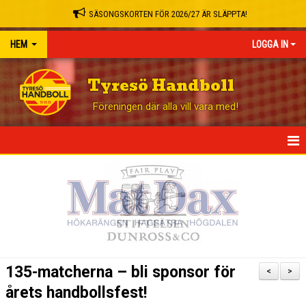
SÄSONGSKORTEN FÖR 2026/27 ÄR SLÄPPTA!
HEM
LOGGA IN
Tyresö Handboll
Föreningen där alla vill vara med!
HEM
NYHETER
GÅ PÅ MATCH
BLI STÖDMEDLEM
135-matcherna – bli sponsor för
<
>
OM KLUBBEN
årets handbollsfest!