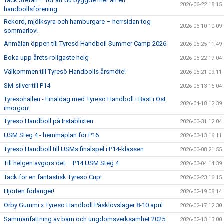
Tack Stefan – för att du byggde mer än en
2026-06-22 18:15
handbollsförening
Rekord, mjölksyra och hamburgare – herrsidan tog
2026-06-10 10:09
sommarlov!
Anmälan öppen till Tyresö Handboll Summer Camp 2026
2026-05-25 11:49
Boka upp årets roligaste helg
2026-05-22 17:04
Välkommen till Tyresö Handbolls årsmöte!
2026-05-21 09:11
SM-silver till P14
2026-05-13 16:04
Tyresöhallen - Finaldag med Tyresö Handboll i Bäst i Öst
2026-04-18 12:39
imorgon!
Tyresö Handboll på Irstablixten
2026-03-31 12:04
USM Steg 4 - hemmaplan för P16
2026-03-13 16:11
Tyresö Handboll till USMs finalspel i P14-klassen
2026-03-08 21:55
Till helgen avgörs det – P14 USM Steg 4
2026-03-04 14:39
Tack för en fantastisk Tyresö Cup!
2026-02-23 16:15
Hjorten förlänger!
2026-02-19 08:14
Örby Gummi x Tyresö Handboll Påsklovsläger 8-10 april
2026-02-17 12:30
Sammanfattning av barn och ungdomsverksamhet 2025
2026-02-13 13:00