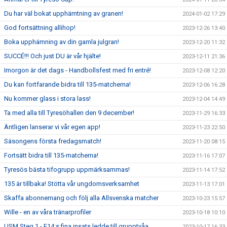
Du har väl bokat upphämtning av granen!
2024-01-02 17:29
God fortsättning allihop!
2023-12-26 13:40
Boka upphämning av din gamla julgran!
2023-12-20 11:32
SUCCÉ!!! Och just DU är vår hjälte!
2023-12-11 21:36
Imorgon är det dags - Handbollsfest med fri entré!
2023-12-08 12:20
Du kan fortfarande bidra till 135-matcherna!
2023-12-06 16:28
Nu kommer glass i stora lass!
2023-12-04 14:49
Ta med alla till Tyresöhallen den 9 december!
2023-11-29 16:33
Äntligen lanserar vi vår egen app!
2023-11-23 22:50
Säsongens första fredagsmatch!
2023-11-20 08:15
Fortsätt bidra till 135-matcherna!
2023-11-16 17:07
Tyresös bästa tifogrupp uppmärksammas!
2023-11-14 17:52
135 är tillbaka! Stötta vår ungdomsverksamhet
2023-11-13 17:01
Skaffa abonnemang och följ alla Allsvenska matcher
2023-10-23 15:57
Wille - en av våra tränarprofiler
2023-10-18 10:10
USM Steg 1 - F14:s fina insats ledde till grupptvåa
2023-10-17 16:33