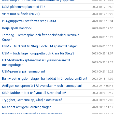
USM på hemmaplan med F14
2023-10-12 13:52
Vinst mot Skånela (26-21)
2023-10-12 10:22
P14 gruppetta i sitt första steg i USM
2023-10-10 10:34
Börja spela handboll
2023-10-06 17:50
Torsdag - Hemmaplan och åttondelsfinaler i Svenska
2023-10-03 15:29
Cupen!
USM - F16 direkt till Steg 3 och P14 spelar till helgen!
2023-10-03 10:18
USM – båda lagen gruppetta och klara för Steg 3
2023-09-25 11:07
U17-förbundskaptener kallar Tyresöspelare till
2023-09-22 17:23
träningsdagar
USM-premiär på hemmaplan!
2023-09-21 15:25
Barn– och ungdomslagen har laddat inför seriepremiären!
2023-09-18 17:09
Äntligen seriepremiär i Allsvenskan – och hemmaplan!
2023-09-14 07:43
OBS! Dubbelmötet är flyttat till Strandhallen!
2023-08-26 13:49
Trygghet, Gemenskap, Glädje och Kvalité
2023-08-21 17:00
Nu är det äntligen Föreningsläger!
2023-08-19 11:17