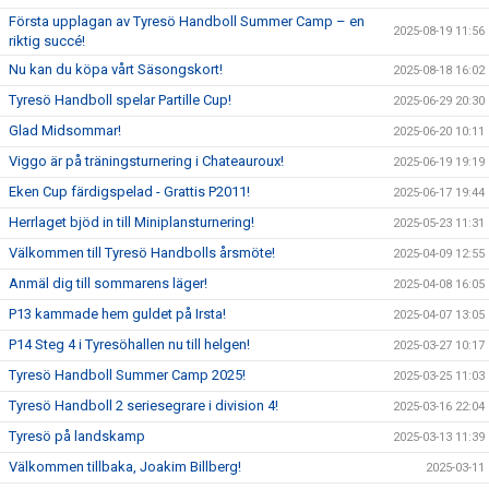
Första upplagan av Tyresö Handboll Summer Camp – en
2025-08-19 11:56
riktig succé!
Nu kan du köpa vårt Säsongskort!
2025-08-18 16:02
Tyresö Handboll spelar Partille Cup!
2025-06-29 20:30
Glad Midsommar!
2025-06-20 10:11
Viggo är på träningsturnering i Chateauroux!
2025-06-19 19:19
Eken Cup färdigspelad - Grattis P2011!
2025-06-17 19:44
Herrlaget bjöd in till Miniplansturnering!
2025-05-23 11:31
Välkommen till Tyresö Handbolls årsmöte!
2025-04-09 12:55
Anmäl dig till sommarens läger!
2025-04-08 16:05
P13 kammade hem guldet på Irsta!
2025-04-07 13:05
P14 Steg 4 i Tyresöhallen nu till helgen!
2025-03-27 10:17
Tyresö Handboll Summer Camp 2025!
2025-03-25 11:03
Tyresö Handboll 2 seriesegrare i division 4!
2025-03-16 22:04
Tyresö på landskamp
2025-03-13 11:39
Välkommen tillbaka, Joakim Billberg!
2025-03-11