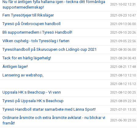
Nu får vi äntligen fylla hallarna igen - teckna ditt förmånliga
2021-10-02 12:31
supportermedlemskap!
Fem Tyresötjejer till Riksläger
2021-09-23 10:47
Tyresö på Örebrocupen handboll
2021-09-13 06:00
Bli supportermedlem i Tyresö Handboll!
2021-09-10 20:26
Vilken cuphelg - tolv Tyresölag i farten
2021-09-05 22:56
Tyresöhandboll på Skurucupen och Lidingö cup 2021
2021-08-30 06:00
Tack för en härlig lägerhelg!
2021-08-24 06:43
Äntligen läger!
2021-08-21 17:48
Lansering av webshop,
2021-08-13 12:10
2021-08-12 15:12
Uppsala HK:s Beachcup - Vi vann
2021-08-12 00:25
Tyresö på Uppsala HK:s Beachcup
2021-08-09 22:34
Tyresö Handboll startar samarbete med Länna Sport!
2021-07-01 13:35
Ordinarie årsmöte och extra årsmöte avklarat - nu blickar vi
2021-06-30 23:55
framåt!
Extra årsmöte i Tyresö Handboll 29/6
2021-06-21 20:55