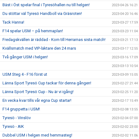
Bäst i Öst spelar final i Tyresöhallen nu till helgen!
2023-04-26 16:21
Du stöttar väl Tyresö Handboll via Gräsroten!
2023-04-20 16:46
Tack Hanna!
2023-03-27 17:59
F14 spelar USM – på hemmaplan!
2023-03-23 11:04
Fredagskvällen är räddad - Kom till Herrarnas sista match!
2023-03-21 17:13
Kvällsmatch med VIP-läktare den 24 mars
2023-03-17 12:55
Två gånger USM i helgen!
2023-03-16 17:09
2023-03-13 10:54
USM Steg 4 - F16 först ut
2023-03-09 15:05
Länna Sport Tyresö Cup tackar för denna gången!
2023-02-27 21:44
Länna Sport Tyresö Cup - Nu är vi igång!
2023-02-25 11:20
En vecka kvar tills vår egna Cup startar!
2023-02-17 15:49
F14 gruppetta i USM!
2023-02-08 13:55
Tyresö - Vinslöv
2023-02-04 07:00
Tyresö - AIK
2023-02-02 23:00
Dubbel USM i helgen med hemmasteg!
2023-02-02 11:06