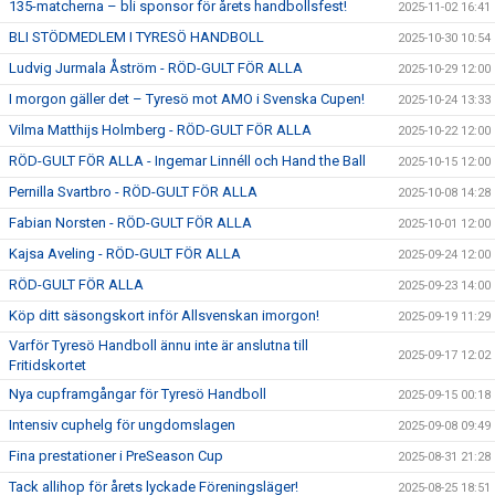
135-matcherna – bli sponsor för årets handbollsfest!
2025-11-02 16:41
BLI STÖDMEDLEM I TYRESÖ HANDBOLL
2025-10-30 10:54
Ludvig Jurmala Åström - RÖD-GULT FÖR ALLA
2025-10-29 12:00
I morgon gäller det – Tyresö mot AMO i Svenska Cupen!
2025-10-24 13:33
Vilma Matthijs Holmberg - RÖD-GULT FÖR ALLA
2025-10-22 12:00
RÖD-GULT FÖR ALLA - Ingemar Linnéll och Hand the Ball
2025-10-15 12:00
Pernilla Svartbro - RÖD-GULT FÖR ALLA
2025-10-08 14:28
Fabian Norsten - RÖD-GULT FÖR ALLA
2025-10-01 12:00
Kajsa Aveling - RÖD-GULT FÖR ALLA
2025-09-24 12:00
RÖD-GULT FÖR ALLA
2025-09-23 14:00
Köp ditt säsongskort inför Allsvenskan imorgon!
2025-09-19 11:29
Varför Tyresö Handboll ännu inte är anslutna till
2025-09-17 12:02
Fritidskortet
Nya cupframgångar för Tyresö Handboll
2025-09-15 00:18
Intensiv cuphelg för ungdomslagen
2025-09-08 09:49
Fina prestationer i PreSeason Cup
2025-08-31 21:28
Tack allihop för årets lyckade Föreningsläger!
2025-08-25 18:51