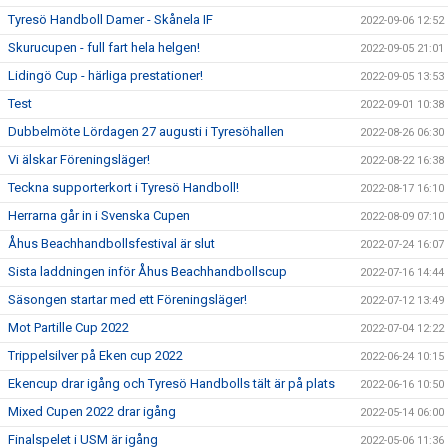
Tyresö Handboll Damer - Skånela IF
2022-09-06 12:52
Skurucupen - full fart hela helgen!
2022-09-05 21:01
Lidingö Cup - härliga prestationer!
2022-09-05 13:53
Test
2022-09-01 10:38
Dubbelmöte Lördagen 27 augusti i Tyresöhallen
2022-08-26 06:30
Vi älskar Föreningsläger!
2022-08-22 16:38
Teckna supporterkort i Tyresö Handboll!
2022-08-17 16:10
Herrarna går in i Svenska Cupen
2022-08-09 07:10
Åhus Beachhandbollsfestival är slut
2022-07-24 16:07
Sista laddningen inför Åhus Beachhandbollscup
2022-07-16 14:44
Säsongen startar med ett Föreningsläger!
2022-07-12 13:49
Mot Partille Cup 2022
2022-07-04 12:22
Trippelsilver på Eken cup 2022
2022-06-24 10:15
Ekencup drar igång och Tyresö Handbolls tält är på plats
2022-06-16 10:50
Mixed Cupen 2022 drar igång
2022-05-14 06:00
Finalspelet i USM är igång
2022-05-06 11:36