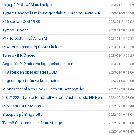
Heja på P16 i USM nu i helgen
2023-01-27 13:29
Tyresö Handbolls målvakt gör debut i Handbolls-VM 2023
2023-01-23 16:28
F16 spelar USM 19.30
2023-01-21 17:02
Tyresö - Boden
2023-01-20 08:00
P14 fortsatt i nivå A i USM
2023-01-18 10:33
P14 kör hemmasteg i USM i helgen!
2023-01-13 10:20
Tyresö - IFK Örebro
2023-01-13 08:25
Seger för P12 när elva lag spelade cuper!
2023-01-11 16:58
F18 återigen obesegrade i USM
2023-01-10 11:06
Lägesrapport från verksamheten
2023-01-08 10:00
Vi önskar er alla en God Jul och ett Gott Nytt År!
2022-12-23 11:46
20221222 - Tyresö Handboll Herrar - VästeråsIrsta HF Herr
2022-12-22 08:00
P16 klara för USM Steg 3!
2022-12-20 15:48
Slutspurt på Bingolotter
2022-12-19 15:08
Tyresö Cup - anmälan är nu stängd
2022-12-10 18:00
2022-12-10 11:49