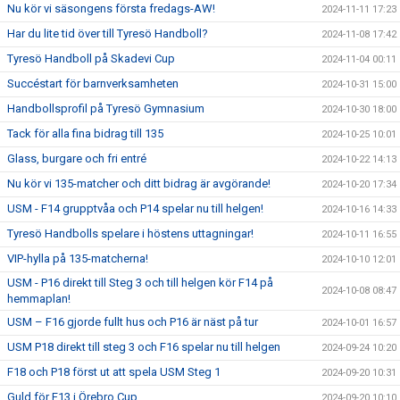
Nu kör vi säsongens första fredags-AW!
2024-11-11 17:23
Har du lite tid över till Tyresö Handboll?
2024-11-08 17:42
Tyresö Handboll på Skadevi Cup
2024-11-04 00:11
Succéstart för barnverksamheten
2024-10-31 15:00
Handbollsprofil på Tyresö Gymnasium
2024-10-30 18:00
Tack för alla fina bidrag till 135
2024-10-25 10:01
Glass, burgare och fri entré
2024-10-22 14:13
Nu kör vi 135-matcher och ditt bidrag är avgörande!
2024-10-20 17:34
USM - F14 grupptvåa och P14 spelar nu till helgen!
2024-10-16 14:33
Tyresö Handbolls spelare i höstens uttagningar!
2024-10-11 16:55
VIP-hylla på 135-matcherna!
2024-10-10 12:01
USM - P16 direkt till Steg 3 och till helgen kör F14 på
2024-10-08 08:47
hemmaplan!
USM – F16 gjorde fullt hus och P16 är näst på tur
2024-10-01 16:57
USM P18 direkt till steg 3 och F16 spelar nu till helgen
2024-09-24 10:20
F18 och P18 först ut att spela USM Steg 1
2024-09-20 10:31
Guld för F13 i Örebro Cup
2024-09-20 10:10