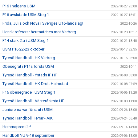
P16 i helgens USM
2022-10-27 23:00
P16 avslutade USM Steg 1
2022-10-27 18:51
Frida, Julia och Nova i Sveriges U16-landslag!
2022-10-26
Henrik refererar herrmatchen mot Varberg
2022-10-23 18:17
F14 stark 2:a i USM Steg 1
2022-10-21 13:48
USM P16 22-23 oktober
2022-10-17 22:35
Tyresö Handboll - HK Varberg
2022-10-15 08:00
Obesegrat i P14s första USM
2022-10-11
Tyresö Handboll - Ystads IF HF
2022-10-08 08:00
Tyresö Handboll - HK Drott Halmstad
2022-10-08 07:59
F16 obesegrade i USM Steg 1
2022-10-06 11:28
Tyresö Handboll - VästeråsIrsta HF
2022-10-03 11:00
Juniorerna var först ut i USM
2022-09-26 13:00
Tyresö Handboll Herrar - AIK
2022-09-24 06:48
Hemmapremiär!
2022-09-14 14:00
Handboll NU 9-18 september
2022-09-06 13:00