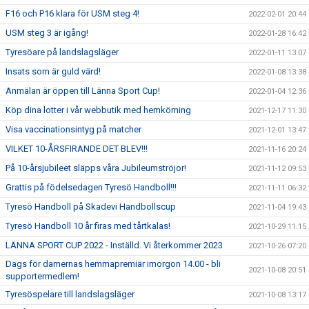
F16 och P16 klara för USM steg 4!
2022-02-01 20:44
USM steg 3 är igång!
2022-01-28 16:42
Tyresöare på landslagsläger
2022-01-11 13:07
Insats som är guld värd!
2022-01-08 13:38
Anmälan är öppen till Länna Sport Cup!
2022-01-04 12:36
Köp dina lotter i vår webbutik med hemkörning
2021-12-17 11:30
Visa vaccinationsintyg på matcher
2021-12-01 13:47
VILKET 10-ÅRSFIRANDE DET BLEV!!!
2021-11-16 20:24
På 10-årsjubileet släpps våra Jubileumströjor!
2021-11-12 09:53
Grattis på födelsedagen Tyresö Handboll!!!
2021-11-11 06:32
Tyresö Handboll på Skadevi Handbollscup
2021-11-04 19:43
Tyresö Handboll 10 år firas med tårtkalas!
2021-10-29 11:15
LÄNNA SPORT CUP 2022 - Inställd. Vi återkommer 2023
2021-10-26 07:20
Dags för damernas hemmapremiär imorgon 14.00 - bli
2021-10-08 20:51
supportermedlem!
Tyresöspelare till landslagsläger
2021-10-08 13:17