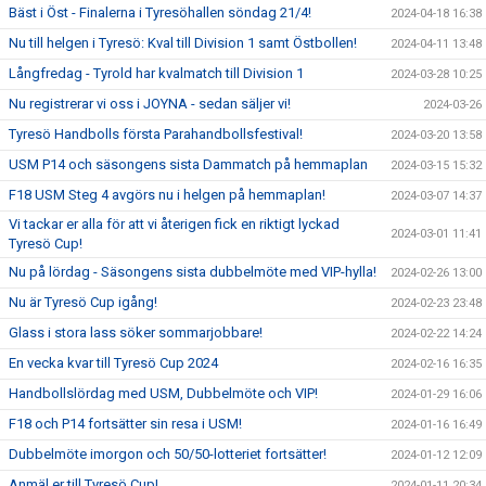
Bäst i Öst - Finalerna i Tyresöhallen söndag 21/4!
2024-04-18 16:38
Nu till helgen i Tyresö: Kval till Division 1 samt Östbollen!
2024-04-11 13:48
Långfredag - Tyrold har kvalmatch till Division 1
2024-03-28 10:25
Nu registrerar vi oss i JOYNA - sedan säljer vi!
2024-03-26
Tyresö Handbolls första Parahandbollsfestival!
2024-03-20 13:58
USM P14 och säsongens sista Dammatch på hemmaplan
2024-03-15 15:32
F18 USM Steg 4 avgörs nu i helgen på hemmaplan!
2024-03-07 14:37
Vi tackar er alla för att vi återigen fick en riktigt lyckad
2024-03-01 11:41
Tyresö Cup!
Nu på lördag - Säsongens sista dubbelmöte med VIP-hylla!
2024-02-26 13:00
Nu är Tyresö Cup igång!
2024-02-23 23:48
Glass i stora lass söker sommarjobbare!
2024-02-22 14:24
En vecka kvar till Tyresö Cup 2024
2024-02-16 16:35
Handbollslördag med USM, Dubbelmöte och VIP!
2024-01-29 16:06
F18 och P14 fortsätter sin resa i USM!
2024-01-16 16:49
Dubbelmöte imorgon och 50/50-lotteriet fortsätter!
2024-01-12 12:09
Anmäl er till Tyresö Cup!
2024-01-11 20:34