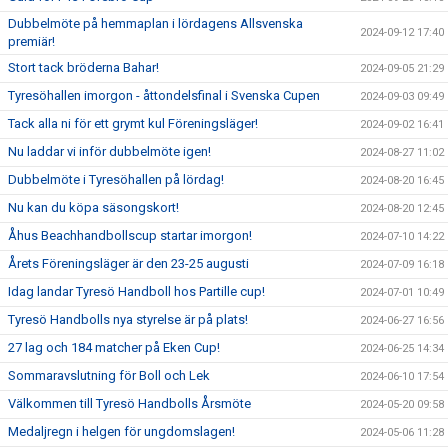
Dubbelmöte på hemmaplan i lördagens Allsvenska
2024-09-12 17:40
premiär!
Stort tack bröderna Bahar!
2024-09-05 21:29
Tyresöhallen imorgon - åttondelsfinal i Svenska Cupen
2024-09-03 09:49
Tack alla ni för ett grymt kul Föreningsläger!
2024-09-02 16:41
Nu laddar vi inför dubbelmöte igen!
2024-08-27 11:02
Dubbelmöte i Tyresöhallen på lördag!
2024-08-20 16:45
Nu kan du köpa säsongskort!
2024-08-20 12:45
Åhus Beachhandbollscup startar imorgon!
2024-07-10 14:22
Årets Föreningsläger är den 23-25 augusti
2024-07-09 16:18
Idag landar Tyresö Handboll hos Partille cup!
2024-07-01 10:49
Tyresö Handbolls nya styrelse är på plats!
2024-06-27 16:56
27 lag och 184 matcher på Eken Cup!
2024-06-25 14:34
Sommaravslutning för Boll och Lek
2024-06-10 17:54
Välkommen till Tyresö Handbolls Årsmöte
2024-05-20 09:58
Medaljregn i helgen för ungdomslagen!
2024-05-06 11:28