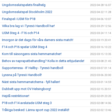
Ungdomsslutspelets finalhelg
2022-04-28 16:07
Ungdomsslutspel Stockholm 2022
2022-04-22 11:28
Finalspel i USM för P18
2022-04-06 10:07
Vilka bra lag vi i Tyresö Handboll har!
2022-03-29 12:56
USM Steg 4 - F16 och P14
2022-03-24 11:14
Imorgon är det dags för våra damers sista match!
2022-03-19 20:41
F14 och P16 spelar USM Steg 4
2022-03-16 10:22
Kom till säsongens sista hemmamatcher!
2022-03-15 13:35
Behov av naprapatbehandling? Kolla in detta erbjudande!
2022-03-08 21:45
Supporterresa - IF Hallby - Tyresö handboll
2022-03-07 01:14
Lyssna på Tyresö Handboll!
2022-03-06 20:00
Näst sista hemmamatcherna - fyll hallen!
2022-03-01 14:59
Dubbelt upp mot OV Helsingborg!
2022-02-15 20:51
Hejdå restriktioner!
2022-02-09 23:20
P18 och F14 avslutade USM steg 3
2022-02-08 14:06
Tråkiga besked: Länna sport cup 2022 inställd!
2022-02-02 13:46