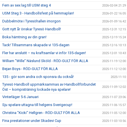
Fem av sex lag till USM steg 4
2026-02-04 21:29
USM Steg 3 - Handbollsfest på hemmaplan!
2026-01-22 16:05
Dubbelmöte i Tyresöhallen imorgon
2026-01-09 16:42
Gott nytt år önskar Tyresö Handboll!
2025-12-31 12:15
Boka hämtning av din gran!
2025-12-19 15:24
Tack! Tillsammans skapade vi 135-dagen
2025-12-16 10:13
Fler har anslutit – nu kraftsamlar vi inför 135-dagen!
2025-12-01 10:43
William "Wille" Näslund Sköld - RÖD-GULT FÖR ALLA
2025-11-19 12:00
Bejan Boys - RÖD-GULT FÖR ALLA
2025-11-12 12:00
135 - gör som andra och sponsra du också!
2025-11-10
Tyresö Handboll uppmärksammas av Handbollförbundet
2025-11-09 12:02
Öst – kompisträning lockade nya spelare!
Vinterläger 5-6 Januari
2025-11-07 23:06
Sju spelare uttagna till helgens Sverigecup!
2025-11-06 15:57
Christina "Kicki" Hellgren - RÖD-GULT FÖR ALLA
2025-11-05 12:00
Fina prestationer under Skadevi Cup
2025-11-03 10:56