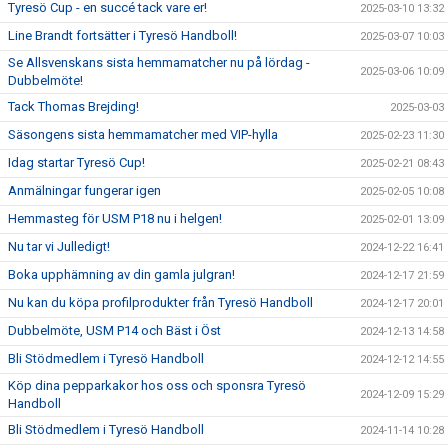
Tyresö Cup - en succé tack vare er!
2025-03-10 13:32
Line Brandt fortsätter i Tyresö Handboll!
2025-03-07 10:03
Se Allsvenskans sista hemmamatcher nu på lördag -
2025-03-06 10:09
Dubbelmöte!
Tack Thomas Brejding!
2025-03-03
Säsongens sista hemmamatcher med VIP-hylla
2025-02-23 11:30
Idag startar Tyresö Cup!
2025-02-21 08:43
Anmälningar fungerar igen
2025-02-05 10:08
Hemmasteg för USM P18 nu i helgen!
2025-02-01 13:09
Nu tar vi Julledigt!
2024-12-22 16:41
Boka upphämning av din gamla julgran!
2024-12-17 21:59
Nu kan du köpa profilprodukter från Tyresö Handboll
2024-12-17 20:01
Dubbelmöte, USM P14 och Bäst i Öst
2024-12-13 14:58
Bli Stödmedlem i Tyresö Handboll
2024-12-12 14:55
Köp dina pepparkakor hos oss och sponsra Tyresö
2024-12-09 15:29
Handboll
Bli Stödmedlem i Tyresö Handboll
2024-11-14 10:28