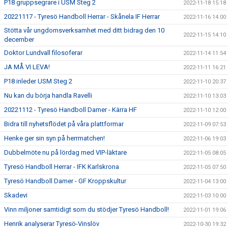
P18 gruppsegrare i USM Steg 2
2022-11-18 15:18
20221117 - Tyresö Handboll Herrar - Skånela IF Herrar
2022-11-16 14:00
Stötta vår ungdomsverksamhet med ditt bidrag den 10
2022-11-15 14:10
december
Doktor Lundvall filosoferar
2022-11-14 11:54
JA MÅ VI LEVA!
2022-11-11 16:21
P18 inleder USM Steg 2
2022-11-10 20:37
Nu kan du börja handla Ravelli
2022-11-10 13:03
20221112 - Tyresö Handboll Damer - Kärra HF
2022-11-10 12:00
Bidra till nyhetsflödet på våra plattformar
2022-11-09 07:53
Henke ger sin syn på herrmatchen!
2022-11-06 19:03
Dubbelmöte nu på lördag med VIP-läktare
2022-11-05 08:05
Tyresö Handboll Herrar - IFK Karlskrona
2022-11-05 07:50
Tyresö Handboll Damer - GF Kroppskultur
2022-11-04 13:00
Skadevi
2022-11-03 10:00
Vinn miljoner samtidigt som du stödjer Tyresö Handboll!
2022-11-01 19:06
Henrik analyserar Tyresö-Vinslöv
2022-10-30 19:32