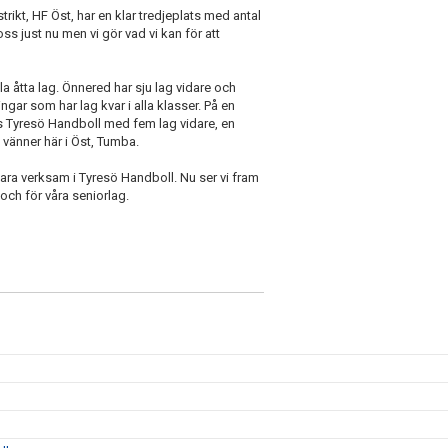
istrikt, HF Öst, har en klar tredjeplats med antal
oss just nu men vi gör vad vi kan för att
la åtta lag. Önnered har sju lag vidare och
ngar som har lag kvar i alla klasser. På en
des Tyresö Handboll med fem lag vidare, en
 vänner här i Öst, Tumba.
t vara verksam i Tyresö Handboll. Nu ser vi fram
h för våra seniorlag.