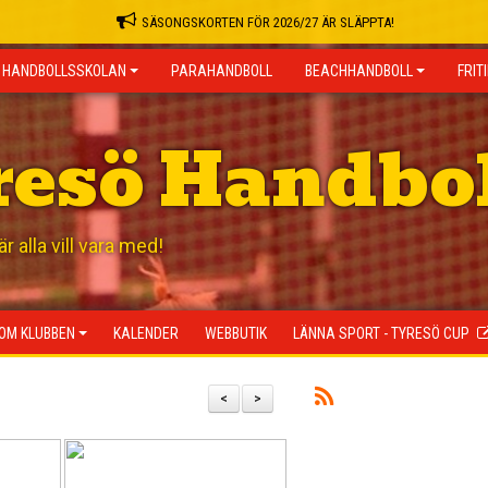
SÄSONGSKORTEN FÖR 2026/27 ÄR SLÄPPTA!
HANDBOLLSSKOLAN
PARAHANDBOLL
BEACHHANDBOLL
FRIT
resö Handbo
 alla vill vara med!
OM KLUBBEN
KALENDER
WEBBUTIK
LÄNNA SPORT - TYRESÖ CUP
<
>