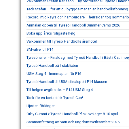
Välkommen Stefan Karlsson – ny ordförande i Tyresö Handbo
Tack Stefan – för att du byggde mer än en handbollsförening
Rekord, mjölksyra och hamburgare – herrsidan tog sommarlo
Anmälan öppen till Tyresö Handboll Summer Camp 2026
Boka upp årets roligaste helg
Välkommen till Tyresö Handbolls årsmöte!
SM-silver till P14
Tyresöhallen - Finaldag med Tyresö Handboll i Bäst i Öst imor
Tyresö Handboll på Irstablixten
USM Steg 4 - hemmaplan för P16
Tyresö Handboll till USMs finalspel i P14-klassen
Till helgen avgörs det – P14 USM Steg 4
Tack för en fantastisk Tyresö Cup!
Hjorten förlänger!
Örby Gummi x Tyresö Handboll Påsklovsläger 8-10 april
Sammanfattning av barn och ungdomsverksamhet 2025