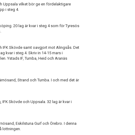
h Uppsala vilket bör ge en fördelaktigare
pp i steg 4.
öping. 20 lag är kvar i steg 4 som för Tyresös
.
och IFK Skövde samt oavgjort mot Alingsås. Det
g kvar i steg 4. Skriv in 14-15 mars i
len. Ystads IF, Tumba, Heid och Aranäs
 Härnösand, Strand och Tumba. I och med det är
, IFK Skövde och Uppsala. 32 lag är kvar i
rnösand, Eskilstuna Guif och Örebro. I denna
å lottningen.