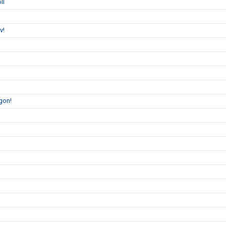
ll
v!
gon!