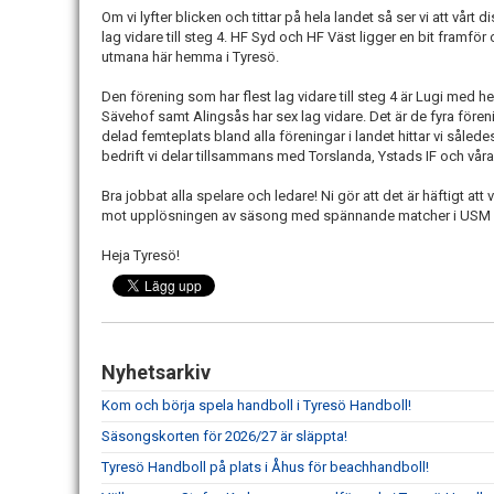
Om vi lyfter blicken och tittar på hela landet så ser vi att vårt d
lag vidare till steg 4. HF Syd och HF Väst ligger en bit framför 
utmana här hemma i Tyresö.
Den förening som har flest lag vidare till steg 4 är Lugi med he
Sävehof samt Alingsås har sex lag vidare. Det är de fyra föreni
delad femteplats bland alla föreningar i landet hittar vi såle
bedrift vi delar tillsammans med Torslanda, Ystads IF och våra
Bra jobbat alla spelare och ledare! Ni gör att det är häftigt at
mot upplösningen av säsong med spännande matcher i USM oc
Heja Tyresö!
Nyhetsarkiv
Kom och börja spela handboll i Tyresö Handboll!
Säsongskorten för 2026/27 är släppta!
Tyresö Handboll på plats i Åhus för beachhandboll!