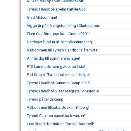
Nu kan du köpa vårt Säsongskort!
Tyresö Handboll spelar Partille Cup!
Glad Midsommar!
Viggo är på träningsturnering i Chateauroux!
Eken Cup färdigspelad - Grattis P2011!
Herrlaget bjöd in till Miniplansturnering!
Välkommen till Tyresö Handbolls årsmöte!
Anmäl dig till sommarens läger!
P13 kammade hem guldet på Irsta!
P14 Steg 4 i Tyresöhallen nu till helgen!
Tyresö Handboll Summer Camp 2025!
Tyresö Handboll 2 seriesegrare i division 4!
Tyresö på landskamp
Välkommen tillbaka, Joakim Billberg!
Tyresö Cup - en succé tack vare er!
Line Brandt fortsätter i Tyresö Handboll!