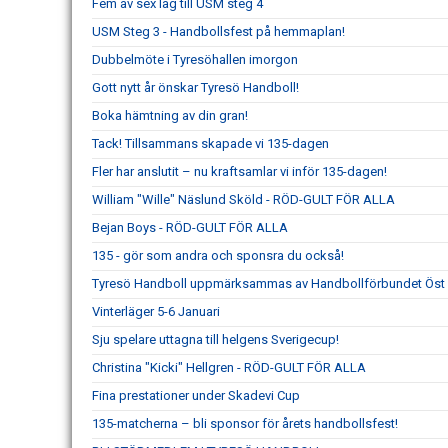
Fem av sex lag till USM steg 4
USM Steg 3 - Handbollsfest på hemmaplan!
Dubbelmöte i Tyresöhallen imorgon
Gott nytt år önskar Tyresö Handboll!
Boka hämtning av din gran!
Tack! Tillsammans skapade vi 135-dagen
Fler har anslutit – nu kraftsamlar vi inför 135-dagen!
William "Wille" Näslund Sköld - RÖD-GULT FÖR ALLA
Bejan Boys - RÖD-GULT FÖR ALLA
135 - gör som andra och sponsra du också!
Tyresö Handboll uppmärksammas av Handbollförbundet Öst –
Vinterläger 5-6 Januari
Sju spelare uttagna till helgens Sverigecup!
Christina "Kicki" Hellgren - RÖD-GULT FÖR ALLA
Fina prestationer under Skadevi Cup
135-matcherna – bli sponsor för årets handbollsfest!