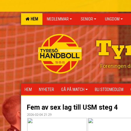
HEM
MEDLEMMAR
SENIOR
UNGDOM
Ty
Föreningen där
HEM
NYHETER
GÅ PÅ MATCH
BLI STÖDMEDLEM
Fem av sex lag till USM steg 4
2026-02-04 21:29