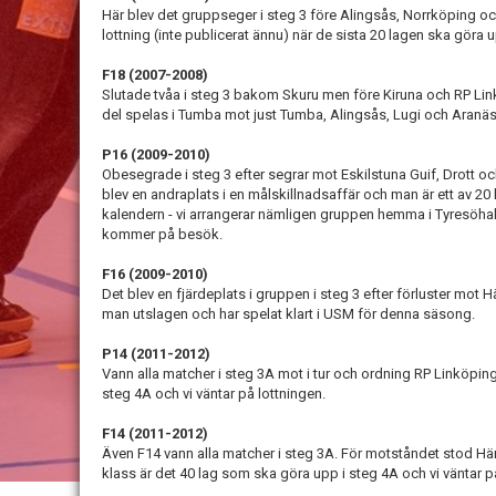
Här blev det gruppseger i steg 3 före Alingsås, Norrköping oc
lottning (inte publicerat ännu) när de sista 20 lagen ska göra u
F18
(2007-2008)
Slutade tvåa i steg 3 bakom Skuru men före Kiruna och RP Link
del spelas i Tumba mot just Tumba, Alingsås, Lugi och Aranäs
P16
(2009-2010)
Obesegrade i steg 3 efter segrar mot Eskilstuna Guif, Drott 
blev en andraplats i en målskillnadsaffär och man är ett av 20 la
kalendern - vi arrangerar nämligen gruppen hemma i Tyresöhal
kommer på besök.
F16
(2009-2010)
Det blev en fjärdeplats i gruppen i steg 3 efter förluster mot
man utslagen och har spelat klart i USM för denna säsong.
P14
(2011-2012)
Vann alla matcher i steg 3A mot i tur och ordning RP Linköping
steg 4A och vi väntar på lottningen.
F14
(2011-2012)
Även F14 vann alla matcher i steg 3A. För motståndet stod Hä
klass är det 40 lag som ska göra upp i steg 4A och vi väntar p