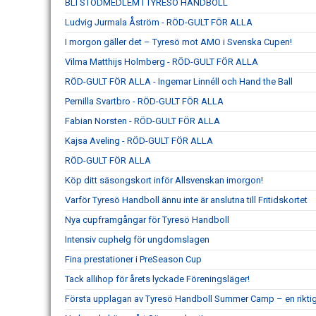
BLI STÖDMEDLEM I TYRESÖ HANDBOLL
Ludvig Jurmala Åström - RÖD-GULT FÖR ALLA
I morgon gäller det – Tyresö mot AMO i Svenska Cupen!
Vilma Matthijs Holmberg - RÖD-GULT FÖR ALLA
RÖD-GULT FÖR ALLA - Ingemar Linnéll och Hand the Ball
Pernilla Svartbro - RÖD-GULT FÖR ALLA
Fabian Norsten - RÖD-GULT FÖR ALLA
Kajsa Aveling - RÖD-GULT FÖR ALLA
RÖD-GULT FÖR ALLA
Köp ditt säsongskort inför Allsvenskan imorgon!
Varför Tyresö Handboll ännu inte är anslutna till Fritidskortet
Nya cupframgångar för Tyresö Handboll
Intensiv cuphelg för ungdomslagen
Fina prestationer i PreSeason Cup
Tack allihop för årets lyckade Föreningsläger!
Första upplagan av Tyresö Handboll Summer Camp – en rikti