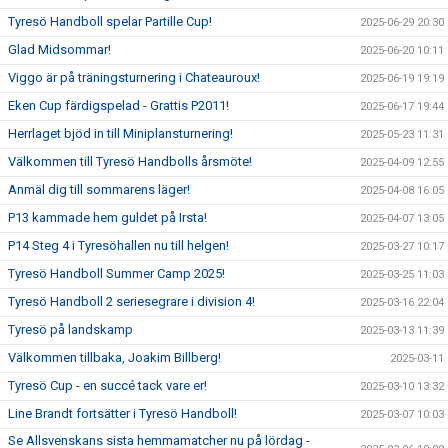
Tyresö Handboll spelar Partille Cup!
2025-06-29 20:30
Glad Midsommar!
2025-06-20 10:11
Viggo är på träningsturnering i Chateauroux!
2025-06-19 19:19
Eken Cup färdigspelad - Grattis P2011!
2025-06-17 19:44
Herrlaget bjöd in till Miniplansturnering!
2025-05-23 11:31
Välkommen till Tyresö Handbolls årsmöte!
2025-04-09 12:55
Anmäl dig till sommarens läger!
2025-04-08 16:05
P13 kammade hem guldet på Irsta!
2025-04-07 13:05
P14 Steg 4 i Tyresöhallen nu till helgen!
2025-03-27 10:17
Tyresö Handboll Summer Camp 2025!
2025-03-25 11:03
Tyresö Handboll 2 seriesegrare i division 4!
2025-03-16 22:04
Tyresö på landskamp
2025-03-13 11:39
Välkommen tillbaka, Joakim Billberg!
2025-03-11
Tyresö Cup - en succé tack vare er!
2025-03-10 13:32
Line Brandt fortsätter i Tyresö Handboll!
2025-03-07 10:03
Se Allsvenskans sista hemmamatcher nu på lördag -