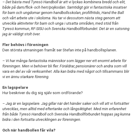
– Det bästa med Tyresö Handboll är att vi lyckas kombinera bredd och elit,
både på dam/flick- och herr/pojksidan. Samtidigt gör vi fantastiska insatser
för barn och ungdomar genom handbollsskolan, profilfritids, Hand the Ball
och vårt arbete ute i skolorna. Nu tar vi dessutom nästa steg genom att
utveckla aktiviteter för barn och unga i utsatta områden, med stöd från
Tyresö kommun, RF-SISU och Svenska Handbollförbundet. Det är en satsning
jag är väldigt stolt över.
Fler behövs i föreningen
Den största utmaningen framåt ser Stefan inte på handbollsplanen.
– Vi har många fantastiska människor som lägger ner ett enormt arbete för
föreningen. Men vi behöver bli fler. Föräldrar, pensionärer och andra som vill
vara en del av vår verksamhet. Alla kan bidra med något och tillsammans blir
vi en ännu starkare förening.
En lagspelare
Hur beskriver du dig sig själv som ordförande?
– Jag är en lagspelare. Jag gillar när det händer saker och vill att vi fortsätter
utvecklas, men alltid med eftertanke och långsiktighet. Med min erfarenhet
från både Tyresö Handboll och Svenska Handbollförbundet hoppas jag kunna
bidra i den fortsatta utvecklingen av föreningen.
Och när handbollen får vila?