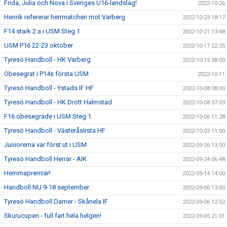
Frida, Julia och Nova i Sveriges U16-landslag!
2022-10-26
Henrik refererar herrmatchen mot Varberg
2022-10-23 18:17
F14 stark 2:a i USM Steg 1
2022-10-21 13:48
USM P16 22-23 oktober
2022-10-17 22:35
Tyresö Handboll - HK Varberg
2022-10-15 08:00
Obesegrat i P14s första USM
2022-10-11
Tyresö Handboll - Ystads IF HF
2022-10-08 08:00
Tyresö Handboll - HK Drott Halmstad
2022-10-08 07:59
F16 obesegrade i USM Steg 1
2022-10-06 11:28
Tyresö Handboll - VästeråsIrsta HF
2022-10-03 11:00
Juniorerna var först ut i USM
2022-09-26 13:00
Tyresö Handboll Herrar - AIK
2022-09-24 06:48
Hemmapremiär!
2022-09-14 14:00
Handboll NU 9-18 september
2022-09-06 13:00
Tyresö Handboll Damer - Skånela IF
2022-09-06 12:52
Skurucupen - full fart hela helgen!
2022-09-05 21:01