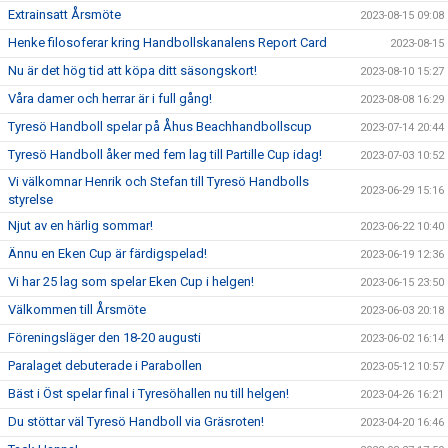
Extrainsatt Årsmöte
2023-08-15 09:08
Henke filosoferar kring Handbollskanalens Report Card
2023-08-15
Nu är det hög tid att köpa ditt säsongskort!
2023-08-10 15:27
Våra damer och herrar är i full gång!
2023-08-08 16:29
Tyresö Handboll spelar på Åhus Beachhandbollscup
2023-07-14 20:44
Tyresö Handboll åker med fem lag till Partille Cup idag!
2023-07-03 10:52
Vi välkomnar Henrik och Stefan till Tyresö Handbolls
2023-06-29 15:16
styrelse
Njut av en härlig sommar!
2023-06-22 10:40
Ännu en Eken Cup är färdigspelad!
2023-06-19 12:36
Vi har 25 lag som spelar Eken Cup i helgen!
2023-06-15 23:50
Välkommen till Årsmöte
2023-06-03 20:18
Föreningsläger den 18-20 augusti
2023-06-02 16:14
Paralaget debuterade i Parabollen
2023-05-12 10:57
Bäst i Öst spelar final i Tyresöhallen nu till helgen!
2023-04-26 16:21
Du stöttar väl Tyresö Handboll via Gräsroten!
2023-04-20 16:46