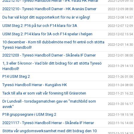
20221210 - Tyresö Handboll Herrar - IFK Ystad HK Herrar
2022-12-09 09:10
20221210 - Tyresö Handboll Damer - HK Aranäs Damer
2022-12-09 08:00
Du har väl köpt ditt supporterkort för nu är vi igång!
2022-12-08 14:57
USM Steg 2: P16 på tur och F14 klara för 3A
2022-12-07 12:09
USM Steg 2: P14 klara för 3A och F14 spelar i helgen
2022-12-02 15:54
10 december - Kom till dubbelmöte med fri entré och stötta
2022-12-01 14:30
Tyresö Handboll!
20221203 - Tyresö Handboll Damer - Skånela IF Damer
2022-12-01 08:00
1, 3 eller 5 kronor - Vad blir ditt bidrag för att stötta Tyresö
2022-11-29 14:13
Handboll!
P14 USM Steg 2
2022-11-26 01:00
Tyresö Handboll Herrar - Kungälvs HK
2022-11-24 08:00
Tack till alla er som valt vår förening till Gräsroten
2022-11-21 16:22
Dr Lundvall - torsdagsmatchen gav en "matchbild som
2022-11-20 16:17
avvek"
P18 gruppsegrare i USM Steg 2
2022-11-18 15:18
20221117 - Tyresö Handboll Herrar - Skånela IF Herrar
2022-11-16 14:00
Stötta vår ungdomsverksamhet med ditt bidrag den 10
2022-11-15 14:10