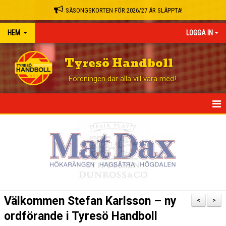
SÄSONGSKORTEN FÖR 2026/27 ÄR SLÄPPTA!
HEM
LOGGA IN
Tyresö Handboll
Föreningen där alla vill vara med!
HEM
NYHETER
GÅ PÅ MATCH
BLI STÖDMEDLEM
Välkommen Stefan Karlsson – ny
<
>
OM KLUBBEN
ordförande i Tyresö Handboll