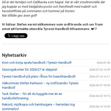
Då är det familjen och Fjällbacka som hägrar. Där är vårt smultronställe där
jag kopplar av med trädgårdssysslor och framförallt med makrill- och
havskräftfiske på sommaren och hummer på hösten.
När tillfälle ges även golf!
Vi hälsar Stefan varmt välkommen som ordförande och ser fram
emot att fortsätta utveckla Tyresö Handboll tillsammans.
❤️💛
Nyhetsarkiv
Kom och börja spela handboll i Tyresö Handboll!
2026-07-30
Säsongskorten för 2026/27 är släppta!
2026-07-25 16:09
Tyresö Handboll på plats i Åhus för beachhandboll!
2026-07-14 14:11
Välkommen Stefan Karlsson – ny ordförande i Tyresö
2026-06-27 18:45
Handboll
Tack Stefan – för att du byggde mer än en
2026-06-22 18:15
handbollsförening
Rekord, mjölksyra och hamburgare – herrsidan tog
2026-06-10 10:09
sommarlov!