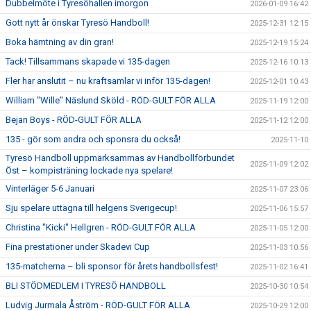
Dubbelmöte i Tyresöhallen imorgon
2026-01-09 16:42
Gott nytt år önskar Tyresö Handboll!
2025-12-31 12:15
Boka hämtning av din gran!
2025-12-19 15:24
Tack! Tillsammans skapade vi 135-dagen
2025-12-16 10:13
Fler har anslutit – nu kraftsamlar vi inför 135-dagen!
2025-12-01 10:43
William "Wille" Näslund Sköld - RÖD-GULT FÖR ALLA
2025-11-19 12:00
Bejan Boys - RÖD-GULT FÖR ALLA
2025-11-12 12:00
135 - gör som andra och sponsra du också!
2025-11-10
Tyresö Handboll uppmärksammas av Handbollförbundet
2025-11-09 12:02
Öst – kompisträning lockade nya spelare!
Vinterläger 5-6 Januari
2025-11-07 23:06
Sju spelare uttagna till helgens Sverigecup!
2025-11-06 15:57
Christina "Kicki" Hellgren - RÖD-GULT FÖR ALLA
2025-11-05 12:00
Fina prestationer under Skadevi Cup
2025-11-03 10:56
135-matcherna – bli sponsor för årets handbollsfest!
2025-11-02 16:41
BLI STÖDMEDLEM I TYRESÖ HANDBOLL
2025-10-30 10:54
Ludvig Jurmala Åström - RÖD-GULT FÖR ALLA
2025-10-29 12:00