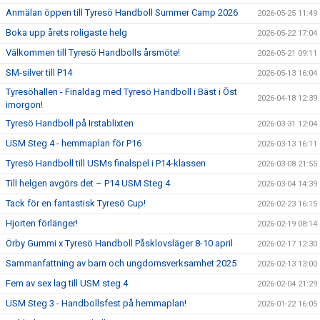
Anmälan öppen till Tyresö Handboll Summer Camp 2026
2026-05-25 11:49
Boka upp årets roligaste helg
2026-05-22 17:04
Välkommen till Tyresö Handbolls årsmöte!
2026-05-21 09:11
SM-silver till P14
2026-05-13 16:04
Tyresöhallen - Finaldag med Tyresö Handboll i Bäst i Öst
2026-04-18 12:39
imorgon!
Tyresö Handboll på Irstablixten
2026-03-31 12:04
USM Steg 4 - hemmaplan för P16
2026-03-13 16:11
Tyresö Handboll till USMs finalspel i P14-klassen
2026-03-08 21:55
Till helgen avgörs det – P14 USM Steg 4
2026-03-04 14:39
Tack för en fantastisk Tyresö Cup!
2026-02-23 16:15
Hjorten förlänger!
2026-02-19 08:14
Örby Gummi x Tyresö Handboll Påsklovsläger 8-10 april
2026-02-17 12:30
Sammanfattning av barn och ungdomsverksamhet 2025
2026-02-13 13:00
Fem av sex lag till USM steg 4
2026-02-04 21:29
USM Steg 3 - Handbollsfest på hemmaplan!
2026-01-22 16:05