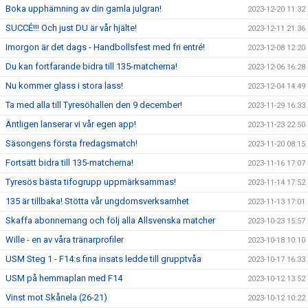
Boka upphämning av din gamla julgran!
2023-12-20 11:32
SUCCÉ!!! Och just DU är vår hjälte!
2023-12-11 21:36
Imorgon är det dags - Handbollsfest med fri entré!
2023-12-08 12:20
Du kan fortfarande bidra till 135-matcherna!
2023-12-06 16:28
Nu kommer glass i stora lass!
2023-12-04 14:49
Ta med alla till Tyresöhallen den 9 december!
2023-11-29 16:33
Äntligen lanserar vi vår egen app!
2023-11-23 22:50
Säsongens första fredagsmatch!
2023-11-20 08:15
Fortsätt bidra till 135-matcherna!
2023-11-16 17:07
Tyresös bästa tifogrupp uppmärksammas!
2023-11-14 17:52
135 är tillbaka! Stötta vår ungdomsverksamhet
2023-11-13 17:01
Skaffa abonnemang och följ alla Allsvenska matcher
2023-10-23 15:57
Wille - en av våra tränarprofiler
2023-10-18 10:10
USM Steg 1 - F14:s fina insats ledde till grupptvåa
2023-10-17 16:33
USM på hemmaplan med F14
2023-10-12 13:52
Vinst mot Skånela (26-21)
2023-10-12 10:22