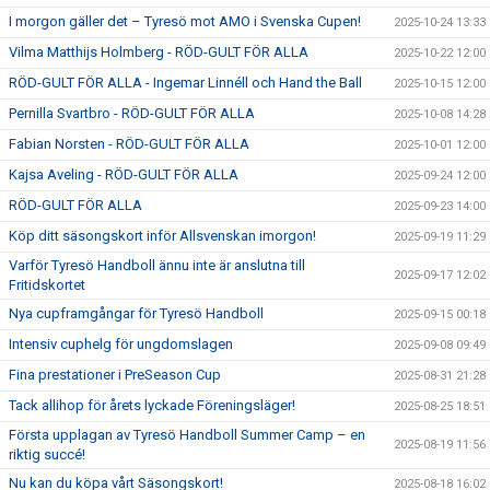
I morgon gäller det – Tyresö mot AMO i Svenska Cupen!
2025-10-24 13:33
Vilma Matthijs Holmberg - RÖD-GULT FÖR ALLA
2025-10-22 12:00
RÖD-GULT FÖR ALLA - Ingemar Linnéll och Hand the Ball
2025-10-15 12:00
Pernilla Svartbro - RÖD-GULT FÖR ALLA
2025-10-08 14:28
Fabian Norsten - RÖD-GULT FÖR ALLA
2025-10-01 12:00
Kajsa Aveling - RÖD-GULT FÖR ALLA
2025-09-24 12:00
RÖD-GULT FÖR ALLA
2025-09-23 14:00
Köp ditt säsongskort inför Allsvenskan imorgon!
2025-09-19 11:29
Varför Tyresö Handboll ännu inte är anslutna till
2025-09-17 12:02
Fritidskortet
Nya cupframgångar för Tyresö Handboll
2025-09-15 00:18
Intensiv cuphelg för ungdomslagen
2025-09-08 09:49
Fina prestationer i PreSeason Cup
2025-08-31 21:28
Tack allihop för årets lyckade Föreningsläger!
2025-08-25 18:51
Första upplagan av Tyresö Handboll Summer Camp – en
2025-08-19 11:56
riktig succé!
Nu kan du köpa vårt Säsongskort!
2025-08-18 16:02