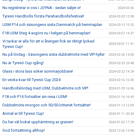
Nu registrerar vi oss i JOYNA - sedan säljer vi!
2024-03-26
Tyresö Handbolls första Parahandbollsfestival!
2024-03-20 13:58
USM P14 och säsongens sista Dammatch på hemmaplan
2024-03-15 15:32
F18 USM Steg 4 avgörs nu i helgen på hemmaplan!
2024-03-07 14:37
Vi tackar er alla för att vi återigen fick en riktigt lyckad
2024-03-01 11:41
Tyresö Cup!
Nu på lördag - Säsongens sista dubbelmöte med VIP-hylla!
2024-02-26 13:00
Nu är Tyresö Cup igång!
2024-02-23 23:48
Glass i stora lass söker sommarjobbare!
2024-02-22 14:24
En vecka kvar till Tyresö Cup 2024
2024-02-16 16:35
Handbollslördag med USM, Dubbelmöte och VIP!
2024-01-29 16:06
F18 och P14 fortsätter sin resa i USM!
2024-01-16 16:49
Dubbelmöte imorgon och 50/50-lotteriet fortsätter!
2024-01-12 12:09
Anmäl er till Tyresö Cup!
2024-01-11 20:34
Du har väl bokat upphämtning av granen!
2024-01-02 17:29
God fortsättning allihop!
2023-12-26 13:40