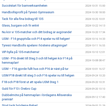
Succéstart för barnverksamheten
2024-10-31 15:00
Handbollsprofil på Tyresö Gymnasium
2024-10-30 18:00
Tack för alla fina bidrag till 135
2024-10-25 10:01
Glass, burgare och fri entré
2024-10-22 14:13
Nu kör vi 135-matcher och ditt bidrag är avgörande!
2024-10-20 17:34
USM - F14 grupptvåa och P14 spelar nu till helgen!
2024-10-16 14:33
Tyresö Handbolls spelare i höstens uttagningar!
2024-10-11 16:55
VIP-hylla på 135-matcherna!
2024-10-10 12:01
USM - P16 direkt till Steg 3 och till helgen kör F14 på
2024-10-08 08:47
hemmaplan!
USM – F16 gjorde fullt hus och P16 är näst på tur
2024-10-01 16:57
USM P18 direkt till steg 3 och F16 spelar nu till helgen
2024-09-24 10:20
F18 och P18 först ut att spela USM Steg 1
2024-09-20 10:31
Guld för F13 i Örebro Cup
2024-09-20 10:10
Dubbelmöte på hemmaplan i lördagens Allsvenska
2024-09-12 17:40
premiär!
Stort tack bröderna Bahar!
2024-09-05 21:29