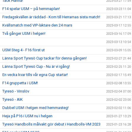
Tack Hanna!
2023-03-27 17:59
F14 spelar USM – på hemmaplan!
2023-03-23 11:04
Fredagskvällen är räddad - Kom till Herrarnas sista match!
2023-03-21 17:13
Kvällsmatch med VIP-läktare den 24 mars
2023-03-17 12:55
Två gånger USM i helgen!
2023-03-16 17:09
2023-03-13 10:54
USM Steg 4 - F16 först ut
2023-03-09 15:05
Länna Sport Tyresö Cup tackar för denna gången!
2023-02-27 21:44
Länna Sport Tyresö Cup - Nu är vi igång!
2023-02-25 11:20
En vecka kvar tills vår egna Cup startar!
2023-02-17 15:49
F14 gruppetta i USM!
2023-02-08 13:55
Tyresö - Vinslöv
2023-02-04 07:00
Tyresö - AIK
2023-02-02 23:00
Dubbel USM i helgen med hemmasteg!
2023-02-02 11:06
Heja på P16 i USM nu i helgen
2023-01-27 13:29
Tyresö Handbolls målvakt gör debut i Handbolls-VM 2023
2023-01-23 16:28