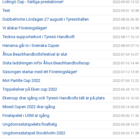
Lidingö Cup - härliga prestationer!
2022-09-05 13:53
Test
2022-09-01 10:38
Dubbelmöte Lördagen 27 augusti i Tyresöhallen
2022-08-26 06:30
Vi älskar Föreningsläger!
2022-08-22 16:38
Teckna supporterkort i Tyresö Handboll!
2022-08-17 16:10
Herrarna går in i Svenska Cupen
2022-08-09 07:10
Åhus Beachhandbollsfestival är slut
2022-07-24 16:07
Sista laddningen inför Åhus Beachhandbollscup
2022-07-16 14:44
Säsongen startar med ett Föreningsläger!
2022-07-12 13:49
Mot Partille Cup 2022
2022-07-04 12:22
Trippelsilver på Eken cup 2022
2022-06-24 10:15
Ekencup drar igång och Tyresö Handbolls tält är på plats
2022-06-16 10:50
Mixed Cupen 2022 drar igång
2022-05-14 06:00
Finalspelet i USM är igång
2022-05-06 11:36
Ungdomsslutspelets finalhelg
2022-04-28 16:07
Ungdomsslutspel Stockholm 2022
2022-04-22 11:28