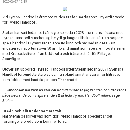
2026-06-27 18:45
KALENDER
Vid Tyresö Handbolls årsmöte valdes
Stefan Karlsson
till ny ordförande
WEBBUTIK
för Tyresö Handboll.
LÄNNA SPORT - TYRESÖ CUP
Stefan har varit ledamot i vår styrelse sedan 2023, men hans historia med
Tyresö Handboll sträcker sig betydligt längre tillbaka än så. Han började
spela handboll i Tyresö redan som tioåring och har sedan dess varit
engagerad i sporten i över 50 år – bland annat som spelare i högsta serien
med Kroppskulturen från Uddevalla och tränare ett år för Elitlaget
Spårvägen.
Utöver sitt uppdrag i Tyresö Handboll sitter Stefan sedan 2007 i Svenska
Handbollförbundets styrelse där han bland annat ansvarar för Elitrådet
som jobbar med landslagen och Finansrådet.
– Handbollen har varit en stor del av mitt liv sedan jag var liten och det känns
både hedrande och inspirerande att få leda Tyresö Handboll vidare, säger
Stefan.
Bredd och elit under samma tak
När Stefan beskriver vad som gör Tyresö Handboll speciellt är det
föreningens bredd som kommer först.