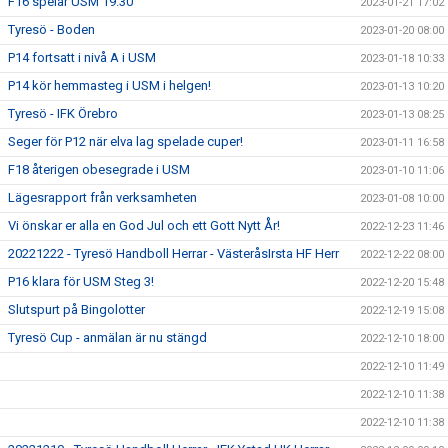
F16 spelar USM 19.30
2023-01-21 17:02
Tyresö - Boden
2023-01-20 08:00
P14 fortsatt i nivå A i USM
2023-01-18 10:33
P14 kör hemmasteg i USM i helgen!
2023-01-13 10:20
Tyresö - IFK Örebro
2023-01-13 08:25
Seger för P12 när elva lag spelade cuper!
2023-01-11 16:58
F18 återigen obesegrade i USM
2023-01-10 11:06
Lägesrapport från verksamheten
2023-01-08 10:00
Vi önskar er alla en God Jul och ett Gott Nytt År!
2022-12-23 11:46
20221222 - Tyresö Handboll Herrar - VästeråsIrsta HF Herr
2022-12-22 08:00
P16 klara för USM Steg 3!
2022-12-20 15:48
Slutspurt på Bingolotter
2022-12-19 15:08
Tyresö Cup - anmälan är nu stängd
2022-12-10 18:00
2022-12-10 11:49
2022-12-10 11:38
2022-12-10 11:38