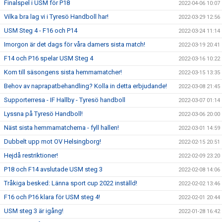
Finalspel i USM för P18
2022-04-06 10:07
Vilka bra lag vi i Tyresö Handboll har!
2022-03-29 12:56
USM Steg 4 - F16 och P14
2022-03-24 11:14
Imorgon är det dags för våra damers sista match!
2022-03-19 20:41
F14 och P16 spelar USM Steg 4
2022-03-16 10:22
Kom till säsongens sista hemmamatcher!
2022-03-15 13:35
Behov av naprapatbehandling? Kolla in detta erbjudande!
2022-03-08 21:45
Supporterresa - IF Hallby - Tyresö handboll
2022-03-07 01:14
Lyssna på Tyresö Handboll!
2022-03-06 20:00
Näst sista hemmamatcherna - fyll hallen!
2022-03-01 14:59
Dubbelt upp mot OV Helsingborg!
2022-02-15 20:51
Hejdå restriktioner!
2022-02-09 23:20
P18 och F14 avslutade USM steg 3
2022-02-08 14:06
Tråkiga besked: Länna sport cup 2022 inställd!
2022-02-02 13:46
F16 och P16 klara för USM steg 4!
2022-02-01 20:44
USM steg 3 är igång!
2022-01-28 16:42