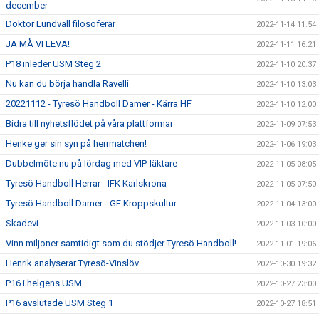
december
Doktor Lundvall filosoferar
2022-11-14 11:54
JA MÅ VI LEVA!
2022-11-11 16:21
P18 inleder USM Steg 2
2022-11-10 20:37
Nu kan du börja handla Ravelli
2022-11-10 13:03
20221112 - Tyresö Handboll Damer - Kärra HF
2022-11-10 12:00
Bidra till nyhetsflödet på våra plattformar
2022-11-09 07:53
Henke ger sin syn på herrmatchen!
2022-11-06 19:03
Dubbelmöte nu på lördag med VIP-läktare
2022-11-05 08:05
Tyresö Handboll Herrar - IFK Karlskrona
2022-11-05 07:50
Tyresö Handboll Damer - GF Kroppskultur
2022-11-04 13:00
Skadevi
2022-11-03 10:00
Vinn miljoner samtidigt som du stödjer Tyresö Handboll!
2022-11-01 19:06
Henrik analyserar Tyresö-Vinslöv
2022-10-30 19:32
P16 i helgens USM
2022-10-27 23:00
P16 avslutade USM Steg 1
2022-10-27 18:51