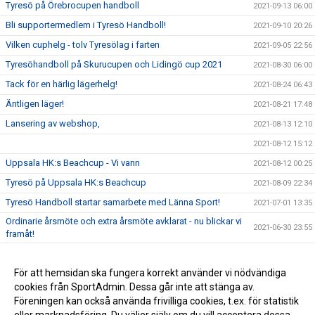
Tyresö på Örebrocupen handboll
2021-09-13 06:00
Bli supportermedlem i Tyresö Handboll!
2021-09-10 20:26
Vilken cuphelg - tolv Tyresölag i farten
2021-09-05 22:56
Tyresöhandboll på Skurucupen och Lidingö cup 2021
2021-08-30 06:00
Tack för en härlig lägerhelg!
2021-08-24 06:43
Äntligen läger!
2021-08-21 17:48
Lansering av webshop,
2021-08-13 12:10
2021-08-12 15:12
Uppsala HK:s Beachcup - Vi vann
2021-08-12 00:25
Tyresö på Uppsala HK:s Beachcup
2021-08-09 22:34
Tyresö Handboll startar samarbete med Länna Sport!
2021-07-01 13:35
Ordinarie årsmöte och extra årsmöte avklarat - nu blickar vi
2021-06-30 23:55
framåt!
Extra årsmöte i Tyresö Handboll 29/6
2021-06-21 20:55
Gräsroten,
För att hemsidan ska fungera korrekt använder vi nödvändiga
2021-06-12 18:19
cookies från SportAdmin. Dessa går inte att stänga av.
Nyheter inför sommaren
2021-06-07 19:14
Föreningen kan också använda frivilliga cookies, t.ex. för statistik