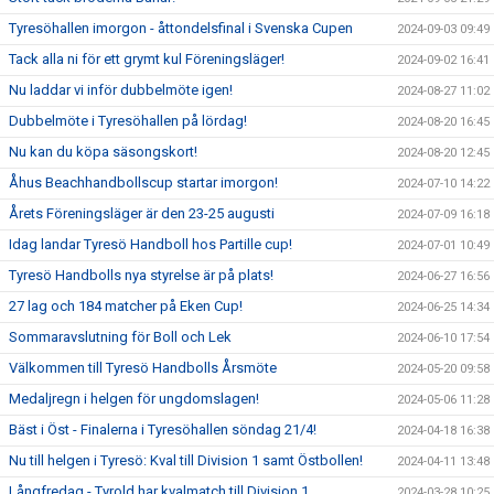
Tyresöhallen imorgon - åttondelsfinal i Svenska Cupen
2024-09-03 09:49
Tack alla ni för ett grymt kul Föreningsläger!
2024-09-02 16:41
Nu laddar vi inför dubbelmöte igen!
2024-08-27 11:02
Dubbelmöte i Tyresöhallen på lördag!
2024-08-20 16:45
Nu kan du köpa säsongskort!
2024-08-20 12:45
Åhus Beachhandbollscup startar imorgon!
2024-07-10 14:22
Årets Föreningsläger är den 23-25 augusti
2024-07-09 16:18
Idag landar Tyresö Handboll hos Partille cup!
2024-07-01 10:49
Tyresö Handbolls nya styrelse är på plats!
2024-06-27 16:56
27 lag och 184 matcher på Eken Cup!
2024-06-25 14:34
Sommaravslutning för Boll och Lek
2024-06-10 17:54
Välkommen till Tyresö Handbolls Årsmöte
2024-05-20 09:58
Medaljregn i helgen för ungdomslagen!
2024-05-06 11:28
Bäst i Öst - Finalerna i Tyresöhallen söndag 21/4!
2024-04-18 16:38
Nu till helgen i Tyresö: Kval till Division 1 samt Östbollen!
2024-04-11 13:48
Långfredag - Tyrold har kvalmatch till Division 1
2024-03-28 10:25