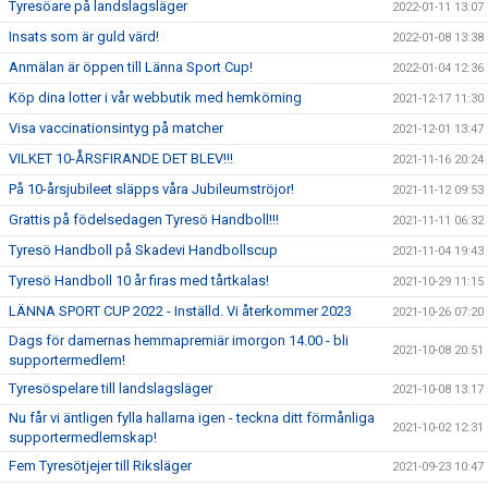
Tyresöare på landslagsläger
2022-01-11 13:07
Insats som är guld värd!
2022-01-08 13:38
Anmälan är öppen till Länna Sport Cup!
2022-01-04 12:36
Köp dina lotter i vår webbutik med hemkörning
2021-12-17 11:30
Visa vaccinationsintyg på matcher
2021-12-01 13:47
VILKET 10-ÅRSFIRANDE DET BLEV!!!
2021-11-16 20:24
På 10-årsjubileet släpps våra Jubileumströjor!
2021-11-12 09:53
Grattis på födelsedagen Tyresö Handboll!!!
2021-11-11 06:32
Tyresö Handboll på Skadevi Handbollscup
2021-11-04 19:43
Tyresö Handboll 10 år firas med tårtkalas!
2021-10-29 11:15
LÄNNA SPORT CUP 2022 - Inställd. Vi återkommer 2023
2021-10-26 07:20
Dags för damernas hemmapremiär imorgon 14.00 - bli
2021-10-08 20:51
supportermedlem!
Tyresöspelare till landslagsläger
2021-10-08 13:17
Nu får vi äntligen fylla hallarna igen - teckna ditt förmånliga
2021-10-02 12:31
supportermedlemskap!
Fem Tyresötjejer till Riksläger
2021-09-23 10:47