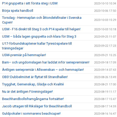
P14 gruppetta i sitt första steg i USM
2023-10-10 10:34
Börja spela handboll
2023-10-06 17:50
Torsdag - Hemmaplan och åttondelsfinaler i Svenska
2023-10-03 15:29
Cupen!
USM - F16 direkt till Steg 3 och P14 spelar till helgen!
2023-10-03 10:18
USM – båda lagen gruppetta och klara för Steg 3
2023-09-25 11:07
U17-förbundskaptener kallar Tyresöspelare till
2023-09-22 17:23
träningsdagar
USM-premiär på hemmaplan!
2023-09-21 15:25
Barn– och ungdomslagen har laddat inför seriepremiären!
2023-09-18 17:09
Äntligen seriepremiär i Allsvenskan – och hemmaplan!
2023-09-14 07:43
OBS! Dubbelmötet är flyttat till Strandhallen!
2023-08-26 13:49
Trygghet, Gemenskap, Glädje och Kvalité
2023-08-21 17:00
Nu är det äntligen Föreningsläger!
2023-08-19 11:17
Beachhandbollsframgångarna fortsätter!
2023-08-17 15:47
Jacob uttagen till Riksläger för Beachhandboll
2023-08-17 14:59
Guldpokaler i sommarens beachcuper!
2023-08-16 16:47