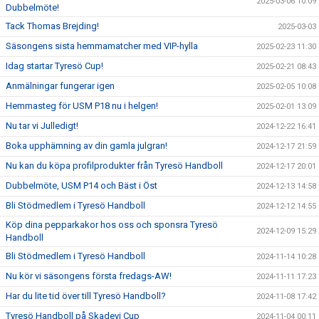
2025-03-06 10:09
Dubbelmöte!
Tack Thomas Brejding!
2025-03-03
Säsongens sista hemmamatcher med VIP-hylla
2025-02-23 11:30
Idag startar Tyresö Cup!
2025-02-21 08:43
Anmälningar fungerar igen
2025-02-05 10:08
Hemmasteg för USM P18 nu i helgen!
2025-02-01 13:09
Nu tar vi Julledigt!
2024-12-22 16:41
Boka upphämning av din gamla julgran!
2024-12-17 21:59
Nu kan du köpa profilprodukter från Tyresö Handboll
2024-12-17 20:01
Dubbelmöte, USM P14 och Bäst i Öst
2024-12-13 14:58
Bli Stödmedlem i Tyresö Handboll
2024-12-12 14:55
Köp dina pepparkakor hos oss och sponsra Tyresö
2024-12-09 15:29
Handboll
Bli Stödmedlem i Tyresö Handboll
2024-11-14 10:28
Nu kör vi säsongens första fredags-AW!
2024-11-11 17:23
Har du lite tid över till Tyresö Handboll?
2024-11-08 17:42
Tyresö Handboll på Skadevi Cup
2024-11-04 00:11