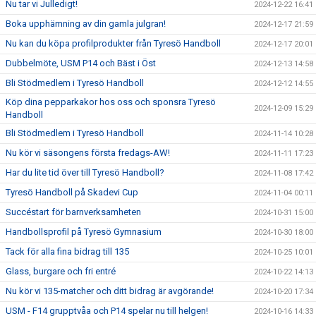
Nu tar vi Julledigt!
2024-12-22 16:41
Boka upphämning av din gamla julgran!
2024-12-17 21:59
Nu kan du köpa profilprodukter från Tyresö Handboll
2024-12-17 20:01
Dubbelmöte, USM P14 och Bäst i Öst
2024-12-13 14:58
Bli Stödmedlem i Tyresö Handboll
2024-12-12 14:55
Köp dina pepparkakor hos oss och sponsra Tyresö
2024-12-09 15:29
Handboll
Bli Stödmedlem i Tyresö Handboll
2024-11-14 10:28
Nu kör vi säsongens första fredags-AW!
2024-11-11 17:23
Har du lite tid över till Tyresö Handboll?
2024-11-08 17:42
Tyresö Handboll på Skadevi Cup
2024-11-04 00:11
Succéstart för barnverksamheten
2024-10-31 15:00
Handbollsprofil på Tyresö Gymnasium
2024-10-30 18:00
Tack för alla fina bidrag till 135
2024-10-25 10:01
Glass, burgare och fri entré
2024-10-22 14:13
Nu kör vi 135-matcher och ditt bidrag är avgörande!
2024-10-20 17:34
USM - F14 grupptvåa och P14 spelar nu till helgen!
2024-10-16 14:33