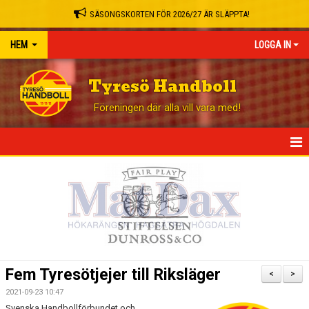
SÄSONGSKORTEN FÖR 2026/27 ÄR SLÄPPTA!
HEM
LOGGA IN
Tyresö Handboll
Föreningen där alla vill vara med!
HEM
NYHETER
GÅ PÅ MATCH
BLI STÖDMEDLEM
Fem Tyresötjejer till Riksläger
<
>
OM KLUBBEN
2021-09-23 10:47
Svenska Handbollförbundet och