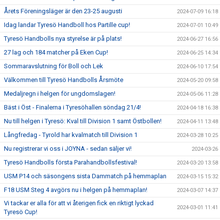
Årets Föreningsläger är den 23-25 augusti
2024-07-09 16:18
Idag landar Tyresö Handboll hos Partille cup!
2024-07-01 10:49
Tyresö Handbolls nya styrelse är på plats!
2024-06-27 16:56
27 lag och 184 matcher på Eken Cup!
2024-06-25 14:34
Sommaravslutning för Boll och Lek
2024-06-10 17:54
Välkommen till Tyresö Handbolls Årsmöte
2024-05-20 09:58
Medaljregn i helgen för ungdomslagen!
2024-05-06 11:28
Bäst i Öst - Finalerna i Tyresöhallen söndag 21/4!
2024-04-18 16:38
Nu till helgen i Tyresö: Kval till Division 1 samt Östbollen!
2024-04-11 13:48
Långfredag - Tyrold har kvalmatch till Division 1
2024-03-28 10:25
Nu registrerar vi oss i JOYNA - sedan säljer vi!
2024-03-26
Tyresö Handbolls första Parahandbollsfestival!
2024-03-20 13:58
USM P14 och säsongens sista Dammatch på hemmaplan
2024-03-15 15:32
F18 USM Steg 4 avgörs nu i helgen på hemmaplan!
2024-03-07 14:37
Vi tackar er alla för att vi återigen fick en riktigt lyckad
2024-03-01 11:41
Tyresö Cup!