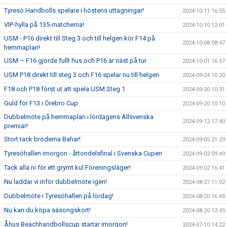
Tyresö Handbolls spelare i höstens uttagningar!
2024-10-11 16:55
VIP-hylla på 135-matcherna!
2024-10-10 12:01
USM - P16 direkt till Steg 3 och till helgen kör F14 på
2024-10-08 08:47
hemmaplan!
USM – F16 gjorde fullt hus och P16 är näst på tur
2024-10-01 16:57
USM P18 direkt till steg 3 och F16 spelar nu till helgen
2024-09-24 10:20
F18 och P18 först ut att spela USM Steg 1
2024-09-20 10:31
Guld för F13 i Örebro Cup
2024-09-20 10:10
Dubbelmöte på hemmaplan i lördagens Allsvenska
2024-09-12 17:40
premiär!
Stort tack bröderna Bahar!
2024-09-05 21:29
Tyresöhallen imorgon - åttondelsfinal i Svenska Cupen
2024-09-03 09:49
Tack alla ni för ett grymt kul Föreningsläger!
2024-09-02 16:41
Nu laddar vi inför dubbelmöte igen!
2024-08-27 11:02
Dubbelmöte i Tyresöhallen på lördag!
2024-08-20 16:45
Nu kan du köpa säsongskort!
2024-08-20 12:45
Åhus Beachhandbollscup startar imorgon!
2024-07-10 14:22