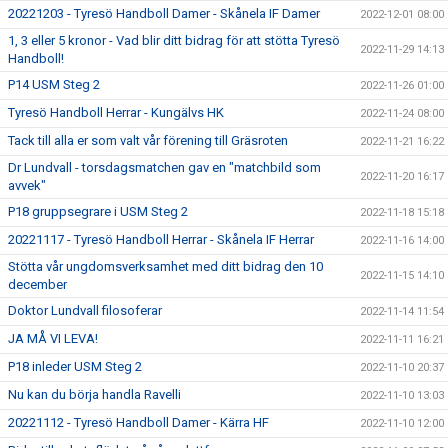
20221203 - Tyresö Handboll Damer - Skånela IF Damer
2022-12-01 08:00
1, 3 eller 5 kronor - Vad blir ditt bidrag för att stötta Tyresö
2022-11-29 14:13
Handboll!
P14 USM Steg 2
2022-11-26 01:00
Tyresö Handboll Herrar - Kungälvs HK
2022-11-24 08:00
Tack till alla er som valt vår förening till Gräsroten
2022-11-21 16:22
Dr Lundvall - torsdagsmatchen gav en "matchbild som
2022-11-20 16:17
avvek"
P18 gruppsegrare i USM Steg 2
2022-11-18 15:18
20221117 - Tyresö Handboll Herrar - Skånela IF Herrar
2022-11-16 14:00
Stötta vår ungdomsverksamhet med ditt bidrag den 10
2022-11-15 14:10
december
Doktor Lundvall filosoferar
2022-11-14 11:54
JA MÅ VI LEVA!
2022-11-11 16:21
P18 inleder USM Steg 2
2022-11-10 20:37
Nu kan du börja handla Ravelli
2022-11-10 13:03
20221112 - Tyresö Handboll Damer - Kärra HF
2022-11-10 12:00