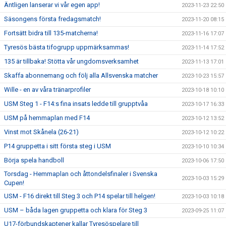
Äntligen lanserar vi vår egen app!
2023-11-23 22:50
Säsongens första fredagsmatch!
2023-11-20 08:15
Fortsätt bidra till 135-matcherna!
2023-11-16 17:07
Tyresös bästa tifogrupp uppmärksammas!
2023-11-14 17:52
135 är tillbaka! Stötta vår ungdomsverksamhet
2023-11-13 17:01
Skaffa abonnemang och följ alla Allsvenska matcher
2023-10-23 15:57
Wille - en av våra tränarprofiler
2023-10-18 10:10
USM Steg 1 - F14:s fina insats ledde till grupptvåa
2023-10-17 16:33
USM på hemmaplan med F14
2023-10-12 13:52
Vinst mot Skånela (26-21)
2023-10-12 10:22
P14 gruppetta i sitt första steg i USM
2023-10-10 10:34
Börja spela handboll
2023-10-06 17:50
Torsdag - Hemmaplan och åttondelsfinaler i Svenska
2023-10-03 15:29
Cupen!
USM - F16 direkt till Steg 3 och P14 spelar till helgen!
2023-10-03 10:18
USM – båda lagen gruppetta och klara för Steg 3
2023-09-25 11:07
U17-förbundskaptener kallar Tyresöspelare till