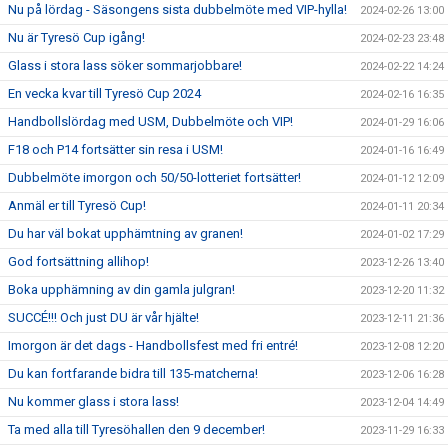
Nu på lördag - Säsongens sista dubbelmöte med VIP-hylla!
2024-02-26 13:00
Nu är Tyresö Cup igång!
2024-02-23 23:48
Glass i stora lass söker sommarjobbare!
2024-02-22 14:24
En vecka kvar till Tyresö Cup 2024
2024-02-16 16:35
Handbollslördag med USM, Dubbelmöte och VIP!
2024-01-29 16:06
F18 och P14 fortsätter sin resa i USM!
2024-01-16 16:49
Dubbelmöte imorgon och 50/50-lotteriet fortsätter!
2024-01-12 12:09
Anmäl er till Tyresö Cup!
2024-01-11 20:34
Du har väl bokat upphämtning av granen!
2024-01-02 17:29
God fortsättning allihop!
2023-12-26 13:40
Boka upphämning av din gamla julgran!
2023-12-20 11:32
SUCCÉ!!! Och just DU är vår hjälte!
2023-12-11 21:36
Imorgon är det dags - Handbollsfest med fri entré!
2023-12-08 12:20
Du kan fortfarande bidra till 135-matcherna!
2023-12-06 16:28
Nu kommer glass i stora lass!
2023-12-04 14:49
Ta med alla till Tyresöhallen den 9 december!
2023-11-29 16:33