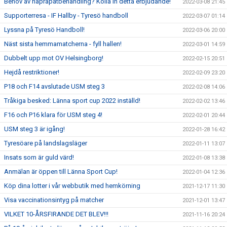
Behov av naprapatbehandling? Kolla in detta erbjudande!
2022-03-08 21:45
Supporterresa - IF Hallby - Tyresö handboll
2022-03-07 01:14
Lyssna på Tyresö Handboll!
2022-03-06 20:00
Näst sista hemmamatcherna - fyll hallen!
2022-03-01 14:59
Dubbelt upp mot OV Helsingborg!
2022-02-15 20:51
Hejdå restriktioner!
2022-02-09 23:20
P18 och F14 avslutade USM steg 3
2022-02-08 14:06
Tråkiga besked: Länna sport cup 2022 inställd!
2022-02-02 13:46
F16 och P16 klara för USM steg 4!
2022-02-01 20:44
USM steg 3 är igång!
2022-01-28 16:42
Tyresöare på landslagsläger
2022-01-11 13:07
Insats som är guld värd!
2022-01-08 13:38
Anmälan är öppen till Länna Sport Cup!
2022-01-04 12:36
Köp dina lotter i vår webbutik med hemkörning
2021-12-17 11:30
Visa vaccinationsintyg på matcher
2021-12-01 13:47
VILKET 10-ÅRSFIRANDE DET BLEV!!!
2021-11-16 20:24