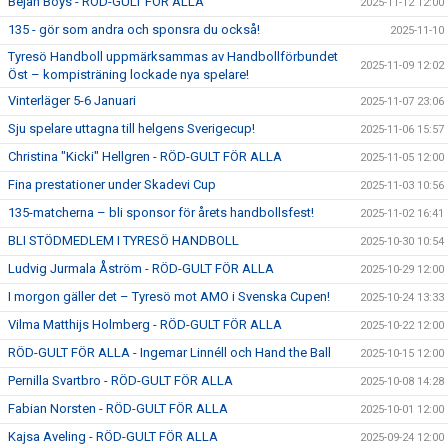
Bejan Boys - RÖD-GULT FÖR ALLA
2025-11-12 12:00
135 - gör som andra och sponsra du också!
2025-11-10
Tyresö Handboll uppmärksammas av Handbollförbundet
2025-11-09 12:02
Öst – kompisträning lockade nya spelare!
Vinterläger 5-6 Januari
2025-11-07 23:06
Sju spelare uttagna till helgens Sverigecup!
2025-11-06 15:57
Christina "Kicki" Hellgren - RÖD-GULT FÖR ALLA
2025-11-05 12:00
Fina prestationer under Skadevi Cup
2025-11-03 10:56
135-matcherna – bli sponsor för årets handbollsfest!
2025-11-02 16:41
BLI STÖDMEDLEM I TYRESÖ HANDBOLL
2025-10-30 10:54
Ludvig Jurmala Åström - RÖD-GULT FÖR ALLA
2025-10-29 12:00
I morgon gäller det – Tyresö mot AMO i Svenska Cupen!
2025-10-24 13:33
Vilma Matthijs Holmberg - RÖD-GULT FÖR ALLA
2025-10-22 12:00
RÖD-GULT FÖR ALLA - Ingemar Linnéll och Hand the Ball
2025-10-15 12:00
Pernilla Svartbro - RÖD-GULT FÖR ALLA
2025-10-08 14:28
Fabian Norsten - RÖD-GULT FÖR ALLA
2025-10-01 12:00
Kajsa Aveling - RÖD-GULT FÖR ALLA
2025-09-24 12:00