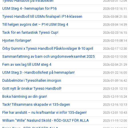
Tyresö Handboll på Irstablixten
2026-03-31 12:04
USM Steg 4 - hemmaplan för P16
2026-03-13 16:11
Tyresö Handboll till USMs finalspel i P14-klassen
2026-03-08 21:55
Till helgen avgörs det – P14 USM Steg 4
2026-03-04 14:39
Tack för en fantastisk Tyresö Cup!
2026-02-23 16:15
Hjorten förlänger!
2026-02-19 08:14
Örby Gummi x Tyresö Handboll Påsklovsläger 8-10 april
2026-02-17 12:30
Sammanfattning av barn och ungdomsverksamhet 2025
2026-02-13 13:00
Fem av sex lag till USM steg 4
2026-02-04 21:29
USM Steg 3 - Handbollsfest på hemmaplan!
2026-01-22 16:05
Dubbelmöte i Tyresöhallen imorgon
2026-01-09 16:42
Gott nytt år önskar Tyresö Handboll!
2025-12-31 12:15
Boka hämtning av din gran!
2025-12-19 15:24
Tack! Tillsammans skapade vi 135-dagen
2025-12-16 10:13
Fler har anslutit – nu kraftsamlar vi inför 135-dagen!
2025-12-01 10:43
William "Wille" Näslund Sköld - RÖD-GULT FÖR ALLA
2025-11-19 12:00