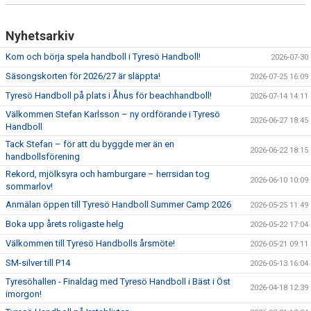
Nyhetsarkiv
Kom och börja spela handboll i Tyresö Handboll!
2026-07-30
Säsongskorten för 2026/27 är släppta!
2026-07-25 16:09
Tyresö Handboll på plats i Åhus för beachhandboll!
2026-07-14 14:11
Välkommen Stefan Karlsson – ny ordförande i Tyresö
2026-06-27 18:45
Handboll
Tack Stefan – för att du byggde mer än en
2026-06-22 18:15
handbollsförening
Rekord, mjölksyra och hamburgare – herrsidan tog
2026-06-10 10:09
sommarlov!
Anmälan öppen till Tyresö Handboll Summer Camp 2026
2026-05-25 11:49
Boka upp årets roligaste helg
2026-05-22 17:04
Välkommen till Tyresö Handbolls årsmöte!
2026-05-21 09:11
SM-silver till P14
2026-05-13 16:04
Tyresöhallen - Finaldag med Tyresö Handboll i Bäst i Öst
2026-04-18 12:39
imorgon!