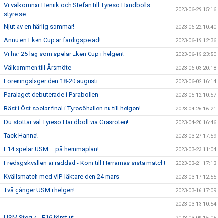
Vi välkomnar Henrik och Stefan till Tyresö Handbolls
2023-06-29 15:16
styrelse
Njut av en härlig sommar!
2023-06-22 10:40
Ännu en Eken Cup är färdigspelad!
2023-06-19 12:36
Vi har 25 lag som spelar Eken Cup i helgen!
2023-06-15 23:50
Välkommen till Årsmöte
2023-06-03 20:18
Föreningsläger den 18-20 augusti
2023-06-02 16:14
Paralaget debuterade i Parabollen
2023-05-12 10:57
Bäst i Öst spelar final i Tyresöhallen nu till helgen!
2023-04-26 16:21
Du stöttar väl Tyresö Handboll via Gräsroten!
2023-04-20 16:46
Tack Hanna!
2023-03-27 17:59
F14 spelar USM – på hemmaplan!
2023-03-23 11:04
Fredagskvällen är räddad - Kom till Herrarnas sista match!
2023-03-21 17:13
Kvällsmatch med VIP-läktare den 24 mars
2023-03-17 12:55
Två gånger USM i helgen!
2023-03-16 17:09
2023-03-13 10:54
USM Steg 4 - F16 först ut
2023-03-09 15:05