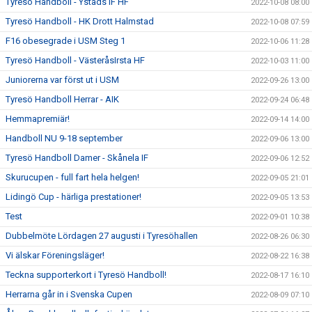
Tyresö Handboll - Ystads IF HF
2022-10-08 08:00
Tyresö Handboll - HK Drott Halmstad
2022-10-08 07:59
F16 obesegrade i USM Steg 1
2022-10-06 11:28
Tyresö Handboll - VästeråsIrsta HF
2022-10-03 11:00
Juniorerna var först ut i USM
2022-09-26 13:00
Tyresö Handboll Herrar - AIK
2022-09-24 06:48
Hemmapremiär!
2022-09-14 14:00
Handboll NU 9-18 september
2022-09-06 13:00
Tyresö Handboll Damer - Skånela IF
2022-09-06 12:52
Skurucupen - full fart hela helgen!
2022-09-05 21:01
Lidingö Cup - härliga prestationer!
2022-09-05 13:53
Test
2022-09-01 10:38
Dubbelmöte Lördagen 27 augusti i Tyresöhallen
2022-08-26 06:30
Vi älskar Föreningsläger!
2022-08-22 16:38
Teckna supporterkort i Tyresö Handboll!
2022-08-17 16:10
Herrarna går in i Svenska Cupen
2022-08-09 07:10