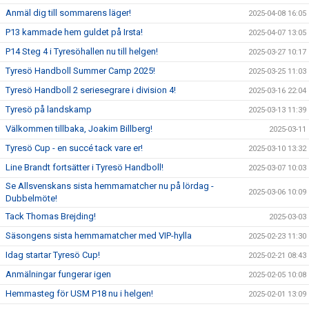
Anmäl dig till sommarens läger!
2025-04-08 16:05
P13 kammade hem guldet på Irsta!
2025-04-07 13:05
P14 Steg 4 i Tyresöhallen nu till helgen!
2025-03-27 10:17
Tyresö Handboll Summer Camp 2025!
2025-03-25 11:03
Tyresö Handboll 2 seriesegrare i division 4!
2025-03-16 22:04
Tyresö på landskamp
2025-03-13 11:39
Välkommen tillbaka, Joakim Billberg!
2025-03-11
Tyresö Cup - en succé tack vare er!
2025-03-10 13:32
Line Brandt fortsätter i Tyresö Handboll!
2025-03-07 10:03
Se Allsvenskans sista hemmamatcher nu på lördag -
2025-03-06 10:09
Dubbelmöte!
Tack Thomas Brejding!
2025-03-03
Säsongens sista hemmamatcher med VIP-hylla
2025-02-23 11:30
Idag startar Tyresö Cup!
2025-02-21 08:43
Anmälningar fungerar igen
2025-02-05 10:08
Hemmasteg för USM P18 nu i helgen!
2025-02-01 13:09