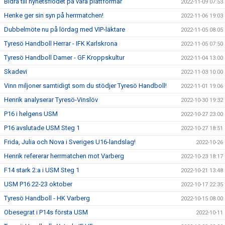
Bidra till nyhetsflödet på våra plattformar
2022-11-09 07:53
Henke ger sin syn på herrmatchen!
2022-11-06 19:03
Dubbelmöte nu på lördag med VIP-läktare
2022-11-05 08:05
Tyresö Handboll Herrar - IFK Karlskrona
2022-11-05 07:50
Tyresö Handboll Damer - GF Kroppskultur
2022-11-04 13:00
Skadevi
2022-11-03 10:00
Vinn miljoner samtidigt som du stödjer Tyresö Handboll!
2022-11-01 19:06
Henrik analyserar Tyresö-Vinslöv
2022-10-30 19:32
P16 i helgens USM
2022-10-27 23:00
P16 avslutade USM Steg 1
2022-10-27 18:51
Frida, Julia och Nova i Sveriges U16-landslag!
2022-10-26
Henrik refererar herrmatchen mot Varberg
2022-10-23 18:17
F14 stark 2:a i USM Steg 1
2022-10-21 13:48
USM P16 22-23 oktober
2022-10-17 22:35
Tyresö Handboll - HK Varberg
2022-10-15 08:00
Obesegrat i P14s första USM
2022-10-11