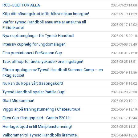
RÖD-GULT FÖR ALLA
2025-09-23 14:00
Köp ditt säsongskort inför Allsvenskan imorgon!
2025-09-19 11:29
Varför Tyresö Handboll ännu inte är anslutna till
2025-09-17 12:02
Fritidskortet
Nya cupframgångar för Tyresö Handboll
2025-09-15 00:18
Intensiv cuphelg för ungdomslagen
2025-09-08 09:49
Fina prestationer i PreSeason Cup
2025-08-31 21:28
Tack allihop för årets lyckade Föreningsläger!
2025-08-25 18:51
Första upplagan av Tyresö Handboll Summer Camp – en
2025-08-19 11:56
riktig succé!
Nu kan du köpa vårt Säsongskort!
2025-08-18 16:02
Tyresö Handboll spelar Partille Cup!
2025-06-29 20:30
Glad Midsommar!
2025-06-20 10:11
Viggo är på träningsturnering i Chateauroux!
2025-06-19 19:19
Eken Cup färdigspelad - Grattis P2011!
2025-06-17 19:44
Herrlaget bjöd in till Miniplansturnering!
2025-05-23 11:31
Välkommen till Tyresö Handbolls årsmöte!
2025-04-09 12:55