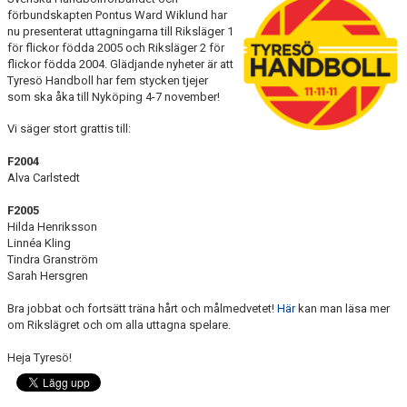
förbundskapten Pontus Ward Wiklund har
KALENDER
nu presenterat uttagningarna till Riksläger 1
för flickor födda 2005 och Riksläger 2 för
WEBBUTIK
flickor födda 2004. Glädjande nyheter är att
Tyresö Handboll har fem stycken tjejer
LÄNNA SPORT - TYRESÖ CUP
som ska åka till Nyköping 4-7 november!
Vi säger stort grattis till:
F2004
Alva Carlstedt
F2005
Hilda Henriksson
Linnéa Kling
Tindra Granström
Sarah Hersgren
Bra jobbat och fortsätt träna hårt och målmedvetet!
Här
kan man läsa mer
om Rikslägret och om alla uttagna spelare.
Heja Tyresö!