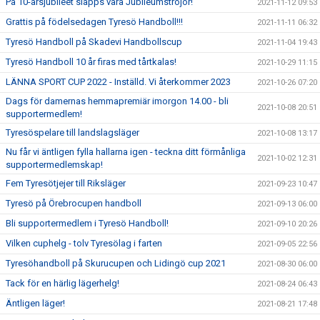
På 10-årsjubileet släpps våra Jubileumströjor!
2021-11-12 09:53
Grattis på födelsedagen Tyresö Handboll!!!
2021-11-11 06:32
Tyresö Handboll på Skadevi Handbollscup
2021-11-04 19:43
Tyresö Handboll 10 år firas med tårtkalas!
2021-10-29 11:15
LÄNNA SPORT CUP 2022 - Inställd. Vi återkommer 2023
2021-10-26 07:20
Dags för damernas hemmapremiär imorgon 14.00 - bli
2021-10-08 20:51
supportermedlem!
Tyresöspelare till landslagsläger
2021-10-08 13:17
Nu får vi äntligen fylla hallarna igen - teckna ditt förmånliga
2021-10-02 12:31
supportermedlemskap!
Fem Tyresötjejer till Riksläger
2021-09-23 10:47
Tyresö på Örebrocupen handboll
2021-09-13 06:00
Bli supportermedlem i Tyresö Handboll!
2021-09-10 20:26
Vilken cuphelg - tolv Tyresölag i farten
2021-09-05 22:56
Tyresöhandboll på Skurucupen och Lidingö cup 2021
2021-08-30 06:00
Tack för en härlig lägerhelg!
2021-08-24 06:43
Äntligen läger!
2021-08-21 17:48