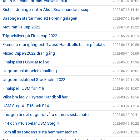
Åhus Beachhandbollsfestival är slut
2022-07-24 16:07
Sista laddningen inför Åhus Beachhandbollscup
2022-07-16 14:44
Säsongen startar med ett Föreningsläger!
2022-07-12 13:49
Mot Partille Cup 2022
2022-07-04 12:22
Trippelsilver på Eken cup 2022
2022-06-24 10:15
Ekencup drar igång och Tyresö Handbolls tält är på plats
2022-06-16 10:50
Mixed Cupen 2022 drar igång
2022-05-14 06:00
Finalspelet i USM är igång
2022-05-06 11:36
Ungdomsslutspelets finalhelg
2022-04-28 16:07
Ungdomsslutspel Stockholm 2022
2022-04-22 11:28
Finalspel i USM för P18
2022-04-06 10:07
Vilka bra lag vi i Tyresö Handboll har!
2022-03-29 12:56
USM Steg 4 - F16 och P14
2022-03-24 11:14
Imorgon är det dags för våra damers sista match!
2022-03-19 20:41
F14 och P16 spelar USM Steg 4
2022-03-16 10:22
Kom till säsongens sista hemmamatcher!
2022-03-15 13:35