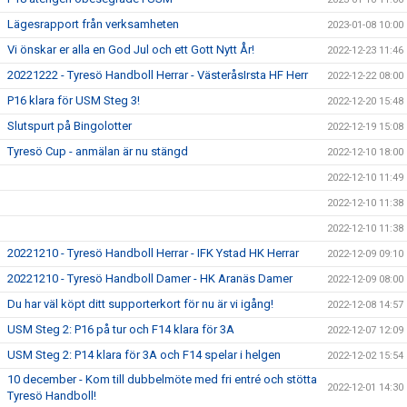
Lägesrapport från verksamheten
2023-01-08 10:00
Vi önskar er alla en God Jul och ett Gott Nytt År!
2022-12-23 11:46
20221222 - Tyresö Handboll Herrar - VästeråsIrsta HF Herr
2022-12-22 08:00
P16 klara för USM Steg 3!
2022-12-20 15:48
Slutspurt på Bingolotter
2022-12-19 15:08
Tyresö Cup - anmälan är nu stängd
2022-12-10 18:00
2022-12-10 11:49
2022-12-10 11:38
2022-12-10 11:38
20221210 - Tyresö Handboll Herrar - IFK Ystad HK Herrar
2022-12-09 09:10
20221210 - Tyresö Handboll Damer - HK Aranäs Damer
2022-12-09 08:00
Du har väl köpt ditt supporterkort för nu är vi igång!
2022-12-08 14:57
USM Steg 2: P16 på tur och F14 klara för 3A
2022-12-07 12:09
USM Steg 2: P14 klara för 3A och F14 spelar i helgen
2022-12-02 15:54
10 december - Kom till dubbelmöte med fri entré och stötta
2022-12-01 14:30
Tyresö Handboll!