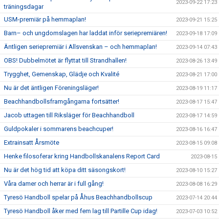
2023-09-22 17:23
träningsdagar
USM-premiär på hemmaplan!
2023-09-21 15:25
Barn– och ungdomslagen har laddat inför seriepremiären!
2023-09-18 17:09
Äntligen seriepremiär i Allsvenskan – och hemmaplan!
2023-09-14 07:43
OBS! Dubbelmötet är flyttat till Strandhallen!
2023-08-26 13:49
Trygghet, Gemenskap, Glädje och Kvalité
2023-08-21 17:00
Nu är det äntligen Föreningsläger!
2023-08-19 11:17
Beachhandbollsframgångarna fortsätter!
2023-08-17 15:47
Jacob uttagen till Riksläger för Beachhandboll
2023-08-17 14:59
Guldpokaler i sommarens beachcuper!
2023-08-16 16:47
Extrainsatt Årsmöte
2023-08-15 09:08
Henke filosoferar kring Handbollskanalens Report Card
2023-08-15
Nu är det hög tid att köpa ditt säsongskort!
2023-08-10 15:27
Våra damer och herrar är i full gång!
2023-08-08 16:29
Tyresö Handboll spelar på Åhus Beachhandbollscup
2023-07-14 20:44
Tyresö Handboll åker med fem lag till Partille Cup idag!
2023-07-03 10:52