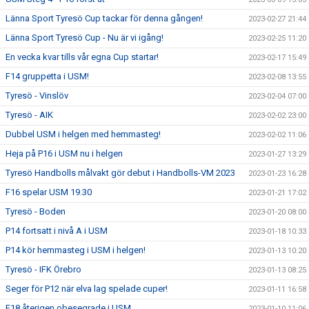
Länna Sport Tyresö Cup tackar för denna gången!
2023-02-27 21:44
Länna Sport Tyresö Cup - Nu är vi igång!
2023-02-25 11:20
En vecka kvar tills vår egna Cup startar!
2023-02-17 15:49
F14 gruppetta i USM!
2023-02-08 13:55
Tyresö - Vinslöv
2023-02-04 07:00
Tyresö - AIK
2023-02-02 23:00
Dubbel USM i helgen med hemmasteg!
2023-02-02 11:06
Heja på P16 i USM nu i helgen
2023-01-27 13:29
Tyresö Handbolls målvakt gör debut i Handbolls-VM 2023
2023-01-23 16:28
F16 spelar USM 19.30
2023-01-21 17:02
Tyresö - Boden
2023-01-20 08:00
P14 fortsatt i nivå A i USM
2023-01-18 10:33
P14 kör hemmasteg i USM i helgen!
2023-01-13 10:20
Tyresö - IFK Örebro
2023-01-13 08:25
Seger för P12 när elva lag spelade cuper!
2023-01-11 16:58
F18 återigen obesegrade i USM
2023-01-10 11:06