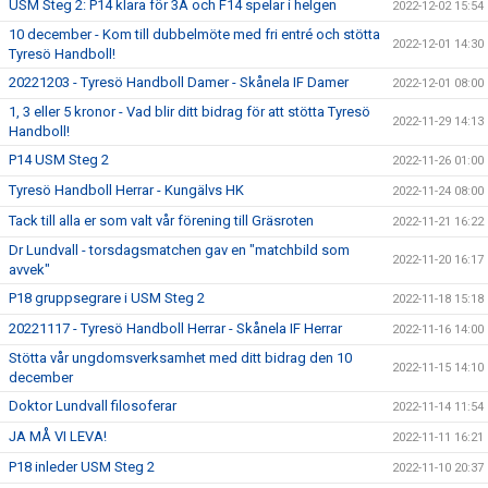
USM Steg 2: P14 klara för 3A och F14 spelar i helgen
2022-12-02 15:54
10 december - Kom till dubbelmöte med fri entré och stötta
2022-12-01 14:30
Tyresö Handboll!
20221203 - Tyresö Handboll Damer - Skånela IF Damer
2022-12-01 08:00
1, 3 eller 5 kronor - Vad blir ditt bidrag för att stötta Tyresö
2022-11-29 14:13
Handboll!
P14 USM Steg 2
2022-11-26 01:00
Tyresö Handboll Herrar - Kungälvs HK
2022-11-24 08:00
Tack till alla er som valt vår förening till Gräsroten
2022-11-21 16:22
Dr Lundvall - torsdagsmatchen gav en "matchbild som
2022-11-20 16:17
avvek"
P18 gruppsegrare i USM Steg 2
2022-11-18 15:18
20221117 - Tyresö Handboll Herrar - Skånela IF Herrar
2022-11-16 14:00
Stötta vår ungdomsverksamhet med ditt bidrag den 10
2022-11-15 14:10
december
Doktor Lundvall filosoferar
2022-11-14 11:54
JA MÅ VI LEVA!
2022-11-11 16:21
P18 inleder USM Steg 2
2022-11-10 20:37