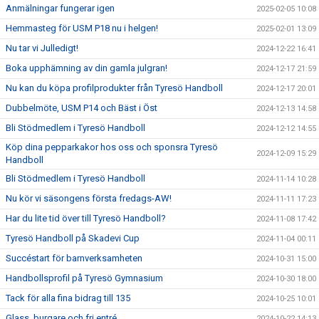
Anmälningar fungerar igen
2025-02-05 10:08
Hemmasteg för USM P18 nu i helgen!
2025-02-01 13:09
Nu tar vi Julledigt!
2024-12-22 16:41
Boka upphämning av din gamla julgran!
2024-12-17 21:59
Nu kan du köpa profilprodukter från Tyresö Handboll
2024-12-17 20:01
Dubbelmöte, USM P14 och Bäst i Öst
2024-12-13 14:58
Bli Stödmedlem i Tyresö Handboll
2024-12-12 14:55
Köp dina pepparkakor hos oss och sponsra Tyresö
2024-12-09 15:29
Handboll
Bli Stödmedlem i Tyresö Handboll
2024-11-14 10:28
Nu kör vi säsongens första fredags-AW!
2024-11-11 17:23
Har du lite tid över till Tyresö Handboll?
2024-11-08 17:42
Tyresö Handboll på Skadevi Cup
2024-11-04 00:11
Succéstart för barnverksamheten
2024-10-31 15:00
Handbollsprofil på Tyresö Gymnasium
2024-10-30 18:00
Tack för alla fina bidrag till 135
2024-10-25 10:01
Glass, burgare och fri entré
2024-10-22 14:13