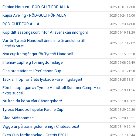
Fabian Norsten - RÖD-GULT FÖR ALLA
2025-10-01 12:00
Kajsa Aveling - RÖD-GULT FÖR ALLA
2025-09-24 12:00
RÖD-GULT FÖR ALLA
2025-09-23 14:00
Köp ditt säsongskort inför Allsvenskan imorgon!
2025-09-19 11:29
Varför Tyresö Handboll ännu inte är anslutna till
2025-09-17 12:02
Fritidskortet
Nya cupframgångar för Tyresö Handboll
2025-09-15 00:18
Intensiv cuphelg för ungdomslagen
2025-09-08 09:49
Fina prestationer i PreSeason Cup
2025-08-31 21:28
Tack allihop för årets lyckade Föreningsläger!
2025-08-25 18:51
Första upplagan av Tyresö Handboll Summer Camp – en
2025-08-19 11:56
riktig succé!
Nu kan du köpa vårt Säsongskort!
2025-08-18 16:02
Tyresö Handboll spelar Partille Cup!
2025-06-29 20:30
Glad Midsommar!
2025-06-20 10:11
Viggo är på träningsturnering i Chateauroux!
2025-06-19 19:19
Eken Cup färdigspelad - Grattis P2011!
2025-06-17 19:44