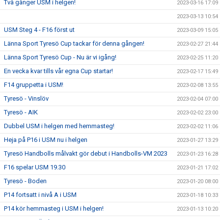
Två gånger USM i helgen!
2023-03-16 17:09
2023-03-13 10:54
USM Steg 4 - F16 först ut
2023-03-09 15:05
Länna Sport Tyresö Cup tackar för denna gången!
2023-02-27 21:44
Länna Sport Tyresö Cup - Nu är vi igång!
2023-02-25 11:20
En vecka kvar tills vår egna Cup startar!
2023-02-17 15:49
F14 gruppetta i USM!
2023-02-08 13:55
Tyresö - Vinslöv
2023-02-04 07:00
Tyresö - AIK
2023-02-02 23:00
Dubbel USM i helgen med hemmasteg!
2023-02-02 11:06
Heja på P16 i USM nu i helgen
2023-01-27 13:29
Tyresö Handbolls målvakt gör debut i Handbolls-VM 2023
2023-01-23 16:28
F16 spelar USM 19.30
2023-01-21 17:02
Tyresö - Boden
2023-01-20 08:00
P14 fortsatt i nivå A i USM
2023-01-18 10:33
P14 kör hemmasteg i USM i helgen!
2023-01-13 10:20