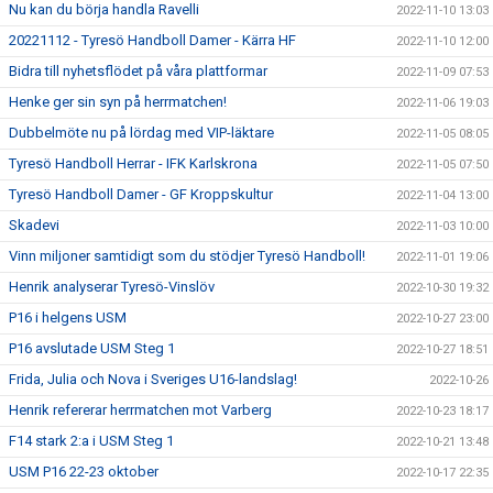
Nu kan du börja handla Ravelli
2022-11-10 13:03
20221112 - Tyresö Handboll Damer - Kärra HF
2022-11-10 12:00
Bidra till nyhetsflödet på våra plattformar
2022-11-09 07:53
Henke ger sin syn på herrmatchen!
2022-11-06 19:03
Dubbelmöte nu på lördag med VIP-läktare
2022-11-05 08:05
Tyresö Handboll Herrar - IFK Karlskrona
2022-11-05 07:50
Tyresö Handboll Damer - GF Kroppskultur
2022-11-04 13:00
Skadevi
2022-11-03 10:00
Vinn miljoner samtidigt som du stödjer Tyresö Handboll!
2022-11-01 19:06
Henrik analyserar Tyresö-Vinslöv
2022-10-30 19:32
P16 i helgens USM
2022-10-27 23:00
P16 avslutade USM Steg 1
2022-10-27 18:51
Frida, Julia och Nova i Sveriges U16-landslag!
2022-10-26
Henrik refererar herrmatchen mot Varberg
2022-10-23 18:17
F14 stark 2:a i USM Steg 1
2022-10-21 13:48
USM P16 22-23 oktober
2022-10-17 22:35