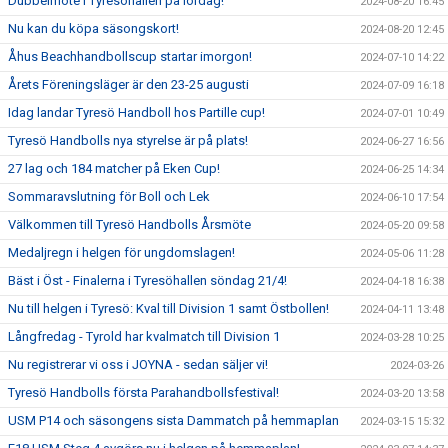
Dubbelmöte i Tyresöhallen på lördag!
2024-08-20 16:45
Nu kan du köpa säsongskort!
2024-08-20 12:45
Åhus Beachhandbollscup startar imorgon!
2024-07-10 14:22
Årets Föreningsläger är den 23-25 augusti
2024-07-09 16:18
Idag landar Tyresö Handboll hos Partille cup!
2024-07-01 10:49
Tyresö Handbolls nya styrelse är på plats!
2024-06-27 16:56
27 lag och 184 matcher på Eken Cup!
2024-06-25 14:34
Sommaravslutning för Boll och Lek
2024-06-10 17:54
Välkommen till Tyresö Handbolls Årsmöte
2024-05-20 09:58
Medaljregn i helgen för ungdomslagen!
2024-05-06 11:28
Bäst i Öst - Finalerna i Tyresöhallen söndag 21/4!
2024-04-18 16:38
Nu till helgen i Tyresö: Kval till Division 1 samt Östbollen!
2024-04-11 13:48
Långfredag - Tyrold har kvalmatch till Division 1
2024-03-28 10:25
Nu registrerar vi oss i JOYNA - sedan säljer vi!
2024-03-26
Tyresö Handbolls första Parahandbollsfestival!
2024-03-20 13:58
USM P14 och säsongens sista Dammatch på hemmaplan
2024-03-15 15:32