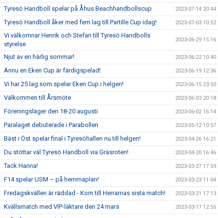
Tyresö Handboll spelar på Åhus Beachhandbollscup
2023-07-14 20:44
Tyresö Handboll åker med fem lag till Partille Cup idag!
2023-07-03 10:52
Vi välkomnar Henrik och Stefan till Tyresö Handbolls
2023-06-29 15:16
styrelse
Njut av en härlig sommar!
2023-06-22 10:40
Ännu en Eken Cup är färdigspelad!
2023-06-19 12:36
Vi har 25 lag som spelar Eken Cup i helgen!
2023-06-15 23:50
Välkommen till Årsmöte
2023-06-03 20:18
Föreningsläger den 18-20 augusti
2023-06-02 16:14
Paralaget debuterade i Parabollen
2023-05-12 10:57
Bäst i Öst spelar final i Tyresöhallen nu till helgen!
2023-04-26 16:21
Du stöttar väl Tyresö Handboll via Gräsroten!
2023-04-20 16:46
Tack Hanna!
2023-03-27 17:59
F14 spelar USM – på hemmaplan!
2023-03-23 11:04
Fredagskvällen är räddad - Kom till Herrarnas sista match!
2023-03-21 17:13
Kvällsmatch med VIP-läktare den 24 mars
2023-03-17 12:55