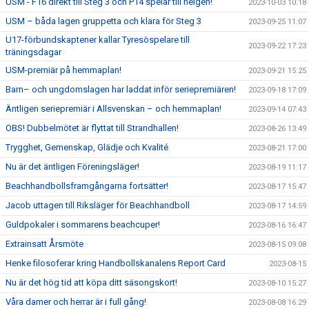
USM - F16 direkt till Steg 3 och P14 spelar till helgen!
2023-10-03 10:18
USM – båda lagen gruppetta och klara för Steg 3
2023-09-25 11:07
U17-förbundskaptener kallar Tyresöspelare till
2023-09-22 17:23
träningsdagar
USM-premiär på hemmaplan!
2023-09-21 15:25
Barn– och ungdomslagen har laddat inför seriepremiären!
2023-09-18 17:09
Äntligen seriepremiär i Allsvenskan – och hemmaplan!
2023-09-14 07:43
OBS! Dubbelmötet är flyttat till Strandhallen!
2023-08-26 13:49
Trygghet, Gemenskap, Glädje och Kvalité
2023-08-21 17:00
Nu är det äntligen Föreningsläger!
2023-08-19 11:17
Beachhandbollsframgångarna fortsätter!
2023-08-17 15:47
Jacob uttagen till Riksläger för Beachhandboll
2023-08-17 14:59
Guldpokaler i sommarens beachcuper!
2023-08-16 16:47
Extrainsatt Årsmöte
2023-08-15 09:08
Henke filosoferar kring Handbollskanalens Report Card
2023-08-15
Nu är det hög tid att köpa ditt säsongskort!
2023-08-10 15:27
Våra damer och herrar är i full gång!
2023-08-08 16:29