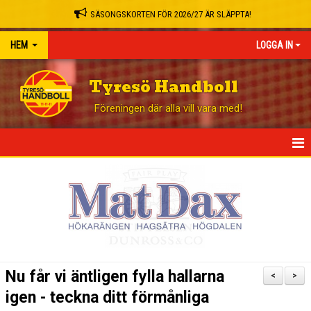
SÄSONGSKORTEN FÖR 2026/27 ÄR SLÄPPTA!
HEM
LOGGA IN
Tyresö Handboll
Föreningen där alla vill vara med!
HEM
NYHETER
GÅ PÅ MATCH
BLI STÖDMEDLEM
Nu får vi äntligen fylla hallarna
<
>
OM KLUBBEN
igen - teckna ditt förmånliga