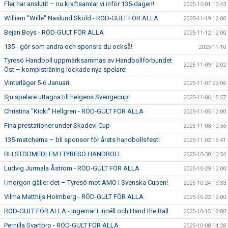
Fler har anslutit – nu kraftsamlar vi inför 135-dagen!
2025-12-01 10:43
William "Wille" Näslund Sköld - RÖD-GULT FÖR ALLA
2025-11-19 12:00
Bejan Boys - RÖD-GULT FÖR ALLA
2025-11-12 12:00
135 - gör som andra och sponsra du också!
2025-11-10
Tyresö Handboll uppmärksammas av Handbollförbundet
2025-11-09 12:02
Öst – kompisträning lockade nya spelare!
Vinterläger 5-6 Januari
2025-11-07 23:06
Sju spelare uttagna till helgens Sverigecup!
2025-11-06 15:57
Christina "Kicki" Hellgren - RÖD-GULT FÖR ALLA
2025-11-05 12:00
Fina prestationer under Skadevi Cup
2025-11-03 10:56
135-matcherna – bli sponsor för årets handbollsfest!
2025-11-02 16:41
BLI STÖDMEDLEM I TYRESÖ HANDBOLL
2025-10-30 10:54
Ludvig Jurmala Åström - RÖD-GULT FÖR ALLA
2025-10-29 12:00
I morgon gäller det – Tyresö mot AMO i Svenska Cupen!
2025-10-24 13:33
Vilma Matthijs Holmberg - RÖD-GULT FÖR ALLA
2025-10-22 12:00
RÖD-GULT FÖR ALLA - Ingemar Linnéll och Hand the Ball
2025-10-15 12:00
Pernilla Svartbro - RÖD-GULT FÖR ALLA
2025-10-08 14:28