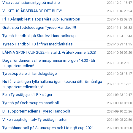
Visa vaccinationsintyg på matcher
2021-12-01 13:47
VILKET 10-ÅRSFIRANDE DET BLEV!!!
2021-11-16 20:24
På 10-årsjubileet släpps våra Jubileumströjor!
2021-11-12 09:53
Grattis på födelsedagen Tyresö Handboll!!!
2021-11-11 06:32
Tyresö Handboll på Skadevi Handbollscup
2021-11-04 19:43
Tyresö Handboll 10 år firas med tårtkalas!
2021-10-29 11:15
LÄNNA SPORT CUP 2022 - Inställd. Vi återkommer 2023
2021-10-26 07:20
Dags för damernas hemmapremiär imorgon 14.00 - bli
2021-10-08 20:51
supportermedlem!
Tyresöspelare till landslagsläger
2021-10-08 13:17
Nu får vi äntligen fylla hallarna igen - teckna ditt förmånliga
2021-10-02 12:31
supportermedlemskap!
Fem Tyresötjejer till Riksläger
2021-09-23 10:47
Tyresö på Örebrocupen handboll
2021-09-13 06:00
Bli supportermedlem i Tyresö Handboll!
2021-09-10 20:26
Vilken cuphelg - tolv Tyresölag i farten
2021-09-05 22:56
Tyresöhandboll på Skurucupen och Lidingö cup 2021
2021-08-30 06:00