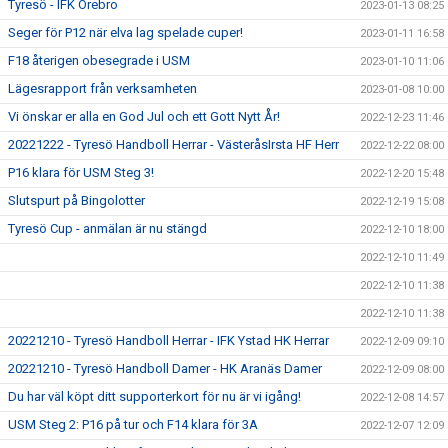
Tyresö - IFK Örebro
2023-01-13 08:25
Seger för P12 när elva lag spelade cuper!
2023-01-11 16:58
F18 återigen obesegrade i USM
2023-01-10 11:06
Lägesrapport från verksamheten
2023-01-08 10:00
Vi önskar er alla en God Jul och ett Gott Nytt År!
2022-12-23 11:46
20221222 - Tyresö Handboll Herrar - VästeråsIrsta HF Herr
2022-12-22 08:00
P16 klara för USM Steg 3!
2022-12-20 15:48
Slutspurt på Bingolotter
2022-12-19 15:08
Tyresö Cup - anmälan är nu stängd
2022-12-10 18:00
2022-12-10 11:49
2022-12-10 11:38
2022-12-10 11:38
20221210 - Tyresö Handboll Herrar - IFK Ystad HK Herrar
2022-12-09 09:10
20221210 - Tyresö Handboll Damer - HK Aranäs Damer
2022-12-09 08:00
Du har väl köpt ditt supporterkort för nu är vi igång!
2022-12-08 14:57
USM Steg 2: P16 på tur och F14 klara för 3A
2022-12-07 12:09