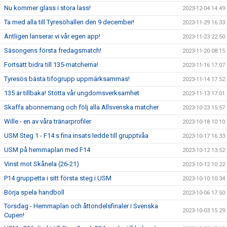
Nu kommer glass i stora lass!
2023-12-04 14:49
Ta med alla till Tyresöhallen den 9 december!
2023-11-29 16:33
Äntligen lanserar vi vår egen app!
2023-11-23 22:50
Säsongens första fredagsmatch!
2023-11-20 08:15
Fortsätt bidra till 135-matcherna!
2023-11-16 17:07
Tyresös bästa tifogrupp uppmärksammas!
2023-11-14 17:52
135 är tillbaka! Stötta vår ungdomsverksamhet
2023-11-13 17:01
Skaffa abonnemang och följ alla Allsvenska matcher
2023-10-23 15:57
Wille - en av våra tränarprofiler
2023-10-18 10:10
USM Steg 1 - F14:s fina insats ledde till grupptvåa
2023-10-17 16:33
USM på hemmaplan med F14
2023-10-12 13:52
Vinst mot Skånela (26-21)
2023-10-12 10:22
P14 gruppetta i sitt första steg i USM
2023-10-10 10:34
Börja spela handboll
2023-10-06 17:50
Torsdag - Hemmaplan och åttondelsfinaler i Svenska
2023-10-03 15:29
Cupen!