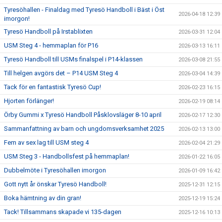
Tyresöhallen - Finaldag med Tyresö Handboll i Bäst i Öst
2026-04-18 12:39
imorgon!
Tyresö Handboll på Irstablixten
2026-03-31 12:04
USM Steg 4 - hemmaplan för P16
2026-03-13 16:11
Tyresö Handboll till USMs finalspel i P14-klassen
2026-03-08 21:55
Till helgen avgörs det – P14 USM Steg 4
2026-03-04 14:39
Tack för en fantastisk Tyresö Cup!
2026-02-23 16:15
Hjorten förlänger!
2026-02-19 08:14
Örby Gummi x Tyresö Handboll Påsklovsläger 8-10 april
2026-02-17 12:30
Sammanfattning av barn och ungdomsverksamhet 2025
2026-02-13 13:00
Fem av sex lag till USM steg 4
2026-02-04 21:29
USM Steg 3 - Handbollsfest på hemmaplan!
2026-01-22 16:05
Dubbelmöte i Tyresöhallen imorgon
2026-01-09 16:42
Gott nytt år önskar Tyresö Handboll!
2025-12-31 12:15
Boka hämtning av din gran!
2025-12-19 15:24
Tack! Tillsammans skapade vi 135-dagen
2025-12-16 10:13