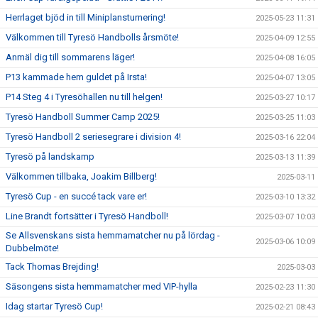
Herrlaget bjöd in till Miniplansturnering!
2025-05-23 11:31
Välkommen till Tyresö Handbolls årsmöte!
2025-04-09 12:55
Anmäl dig till sommarens läger!
2025-04-08 16:05
P13 kammade hem guldet på Irsta!
2025-04-07 13:05
P14 Steg 4 i Tyresöhallen nu till helgen!
2025-03-27 10:17
Tyresö Handboll Summer Camp 2025!
2025-03-25 11:03
Tyresö Handboll 2 seriesegrare i division 4!
2025-03-16 22:04
Tyresö på landskamp
2025-03-13 11:39
Välkommen tillbaka, Joakim Billberg!
2025-03-11
Tyresö Cup - en succé tack vare er!
2025-03-10 13:32
Line Brandt fortsätter i Tyresö Handboll!
2025-03-07 10:03
Se Allsvenskans sista hemmamatcher nu på lördag -
2025-03-06 10:09
Dubbelmöte!
Tack Thomas Brejding!
2025-03-03
Säsongens sista hemmamatcher med VIP-hylla
2025-02-23 11:30
Idag startar Tyresö Cup!
2025-02-21 08:43