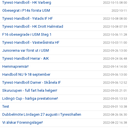
Tyresö Handboll - HK Varberg
2022-10-15 08:00
Obesegrat i P14s första USM
2022-10-11
Tyresö Handboll - Ystads IF HF
2022-10-08 08:00
Tyresö Handboll - HK Drott Halmstad
2022-10-08 07:59
F16 obesegrade i USM Steg 1
2022-10-06 11:28
Tyresö Handboll - VästeråsIrsta HF
2022-10-03 11:00
Juniorerna var först ut i USM
2022-09-26 13:00
Tyresö Handboll Herrar - AIK
2022-09-24 06:48
Hemmapremiär!
2022-09-14 14:00
Handboll NU 9-18 september
2022-09-06 13:00
Tyresö Handboll Damer - Skånela IF
2022-09-06 12:52
Skurucupen - full fart hela helgen!
2022-09-05 21:01
Lidingö Cup - härliga prestationer!
2022-09-05 13:53
Test
2022-09-01 10:38
Dubbelmöte Lördagen 27 augusti i Tyresöhallen
2022-08-26 06:30
Vi älskar Föreningsläger!
2022-08-22 16:38