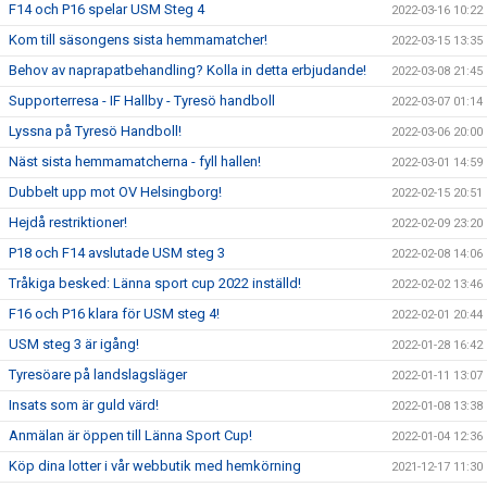
F14 och P16 spelar USM Steg 4
2022-03-16 10:22
Kom till säsongens sista hemmamatcher!
2022-03-15 13:35
Behov av naprapatbehandling? Kolla in detta erbjudande!
2022-03-08 21:45
Supporterresa - IF Hallby - Tyresö handboll
2022-03-07 01:14
Lyssna på Tyresö Handboll!
2022-03-06 20:00
Näst sista hemmamatcherna - fyll hallen!
2022-03-01 14:59
Dubbelt upp mot OV Helsingborg!
2022-02-15 20:51
Hejdå restriktioner!
2022-02-09 23:20
P18 och F14 avslutade USM steg 3
2022-02-08 14:06
Tråkiga besked: Länna sport cup 2022 inställd!
2022-02-02 13:46
F16 och P16 klara för USM steg 4!
2022-02-01 20:44
USM steg 3 är igång!
2022-01-28 16:42
Tyresöare på landslagsläger
2022-01-11 13:07
Insats som är guld värd!
2022-01-08 13:38
Anmälan är öppen till Länna Sport Cup!
2022-01-04 12:36
Köp dina lotter i vår webbutik med hemkörning
2021-12-17 11:30