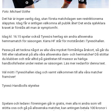
Foto: Michael Göthe
Det här är ingen vanlig dag, utan första matchdagen sen restriktionerna
släpptes. Idag får vi äntligen välkomna all publik åter! Det enda självklara
kravet är förstås att man är symptomfri.
Idag kl. 16.15 spelar också Tyresös herrlag sin andra allsvenska
hemmamatch för säsongen. Kärra HF står för motståndet i Tyresöhallen.
Passa på att teckna något av alla våra mycket förmånliga årskort, så går du
fritt eller rabatterat på alla våra allsvenska dam- och herrmatcher! Då stöttar
du klubben och står alltid på gästlistan till massor av härliga
handbollsfester under resten av säsongen. Läs mer nedanför denna text.
Väl mött i Tyresöhallen idag och varmt välkommen till alla våra matcher
framöver!
Tyresö Handbolls styrelse
Spelare och ledare i föreningen går in gratis, men alla ni andra som vill
stötta oss och gå på allsvenska matcher, kan antingen betala 100 kronor i