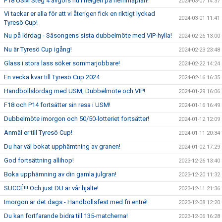
F18 USM Steg 4 avgörs nu i helgen på hemmaplan!
2024-03-07 14:37
Vi tackar er alla för att vi återigen fick en riktigt lyckad
2024-03-01 11:41
Tyresö Cup!
Nu på lördag - Säsongens sista dubbelmöte med VIP-hylla!
2024-02-26 13:00
Nu är Tyresö Cup igång!
2024-02-23 23:48
Glass i stora lass söker sommarjobbare!
2024-02-22 14:24
En vecka kvar till Tyresö Cup 2024
2024-02-16 16:35
Handbollslördag med USM, Dubbelmöte och VIP!
2024-01-29 16:06
F18 och P14 fortsätter sin resa i USM!
2024-01-16 16:49
Dubbelmöte imorgon och 50/50-lotteriet fortsätter!
2024-01-12 12:09
Anmäl er till Tyresö Cup!
2024-01-11 20:34
Du har väl bokat upphämtning av granen!
2024-01-02 17:29
God fortsättning allihop!
2023-12-26 13:40
Boka upphämning av din gamla julgran!
2023-12-20 11:32
SUCCÉ!!! Och just DU är vår hjälte!
2023-12-11 21:36
Imorgon är det dags - Handbollsfest med fri entré!
2023-12-08 12:20
Du kan fortfarande bidra till 135-matcherna!
2023-12-06 16:28