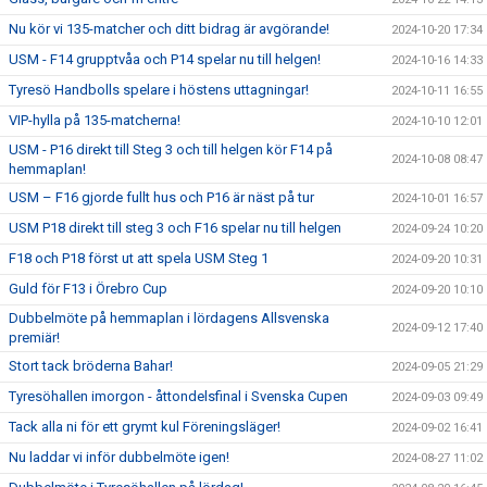
Nu kör vi 135-matcher och ditt bidrag är avgörande!
2024-10-20 17:34
USM - F14 grupptvåa och P14 spelar nu till helgen!
2024-10-16 14:33
Tyresö Handbolls spelare i höstens uttagningar!
2024-10-11 16:55
VIP-hylla på 135-matcherna!
2024-10-10 12:01
USM - P16 direkt till Steg 3 och till helgen kör F14 på
2024-10-08 08:47
hemmaplan!
USM – F16 gjorde fullt hus och P16 är näst på tur
2024-10-01 16:57
USM P18 direkt till steg 3 och F16 spelar nu till helgen
2024-09-24 10:20
F18 och P18 först ut att spela USM Steg 1
2024-09-20 10:31
Guld för F13 i Örebro Cup
2024-09-20 10:10
Dubbelmöte på hemmaplan i lördagens Allsvenska
2024-09-12 17:40
premiär!
Stort tack bröderna Bahar!
2024-09-05 21:29
Tyresöhallen imorgon - åttondelsfinal i Svenska Cupen
2024-09-03 09:49
Tack alla ni för ett grymt kul Föreningsläger!
2024-09-02 16:41
Nu laddar vi inför dubbelmöte igen!
2024-08-27 11:02