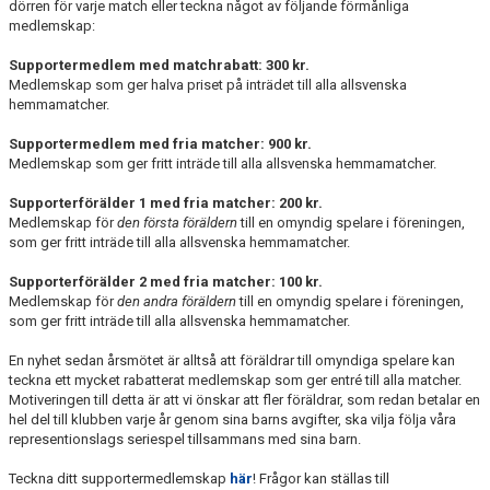
dörren för varje match eller teckna något av följande förmånliga
medlemskap:
Supportermedlem med matchrabatt: 300 kr.
Medlemskap som ger halva priset på inträdet till alla allsvenska
hemmamatcher.
Supportermedlem med fria matcher: 900 kr.
Medlemskap som ger fritt inträde till alla allsvenska hemmamatcher.
Supporterförälder 1 med fria matcher: 200 kr.
Medlemskap för
den första föräldern
till en omyndig spelare i föreningen,
som ger fritt inträde till alla allsvenska hemmamatcher.
Supporterförälder 2 med fria matcher: 100 kr.
Medlemskap för
den andra föräldern
till en omyndig spelare i föreningen,
som ger fritt inträde till alla allsvenska hemmamatcher.
En nyhet sedan årsmötet är alltså att föräldrar till omyndiga spelare kan
teckna ett mycket rabatterat medlemskap som ger entré till alla matcher.
Motiveringen till detta är att vi önskar att fler föräldrar, som redan betalar en
hel del till klubben varje år genom sina barns avgifter, ska vilja följa våra
representionslags seriespel tillsammans med sina barn.
Teckna ditt supportermedlemskap
här
! Frågor kan ställas till