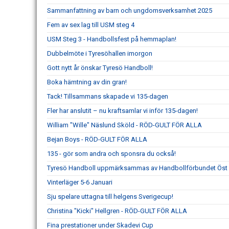
Sammanfattning av barn och ungdomsverksamhet 2025
Fem av sex lag till USM steg 4
USM Steg 3 - Handbollsfest på hemmaplan!
Dubbelmöte i Tyresöhallen imorgon
Gott nytt år önskar Tyresö Handboll!
Boka hämtning av din gran!
Tack! Tillsammans skapade vi 135-dagen
Fler har anslutit – nu kraftsamlar vi inför 135-dagen!
William "Wille" Näslund Sköld - RÖD-GULT FÖR ALLA
Bejan Boys - RÖD-GULT FÖR ALLA
135 - gör som andra och sponsra du också!
Tyresö Handboll uppmärksammas av Handbollförbundet Öst –
Vinterläger 5-6 Januari
Sju spelare uttagna till helgens Sverigecup!
Christina "Kicki" Hellgren - RÖD-GULT FÖR ALLA
Fina prestationer under Skadevi Cup