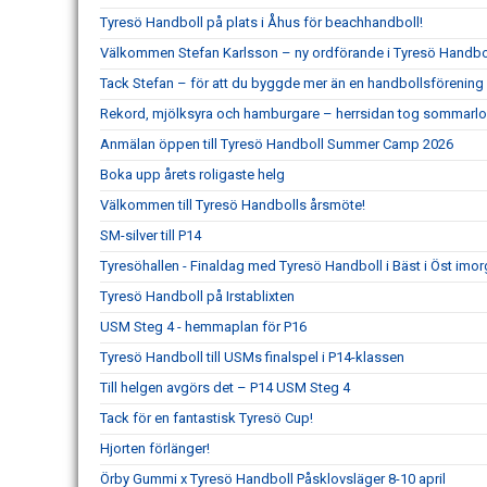
Tyresö Handboll på plats i Åhus för beachhandboll!
Välkommen Stefan Karlsson – ny ordförande i Tyresö Handbo
Tack Stefan – för att du byggde mer än en handbollsförening
Rekord, mjölksyra och hamburgare – herrsidan tog sommarlo
Anmälan öppen till Tyresö Handboll Summer Camp 2026
Boka upp årets roligaste helg
Välkommen till Tyresö Handbolls årsmöte!
SM-silver till P14
Tyresöhallen - Finaldag med Tyresö Handboll i Bäst i Öst imor
Tyresö Handboll på Irstablixten
USM Steg 4 - hemmaplan för P16
Tyresö Handboll till USMs finalspel i P14-klassen
Till helgen avgörs det – P14 USM Steg 4
Tack för en fantastisk Tyresö Cup!
Hjorten förlänger!
Örby Gummi x Tyresö Handboll Påsklovsläger 8-10 april