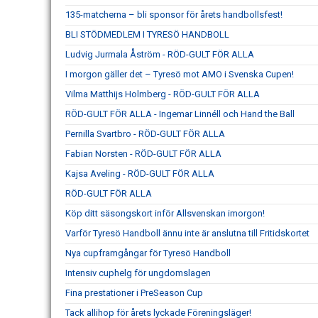
135-matcherna – bli sponsor för årets handbollsfest!
BLI STÖDMEDLEM I TYRESÖ HANDBOLL
Ludvig Jurmala Åström - RÖD-GULT FÖR ALLA
I morgon gäller det – Tyresö mot AMO i Svenska Cupen!
Vilma Matthijs Holmberg - RÖD-GULT FÖR ALLA
RÖD-GULT FÖR ALLA - Ingemar Linnéll och Hand the Ball
Pernilla Svartbro - RÖD-GULT FÖR ALLA
Fabian Norsten - RÖD-GULT FÖR ALLA
Kajsa Aveling - RÖD-GULT FÖR ALLA
RÖD-GULT FÖR ALLA
Köp ditt säsongskort inför Allsvenskan imorgon!
Varför Tyresö Handboll ännu inte är anslutna till Fritidskortet
Nya cupframgångar för Tyresö Handboll
Intensiv cuphelg för ungdomslagen
Fina prestationer i PreSeason Cup
Tack allihop för årets lyckade Föreningsläger!