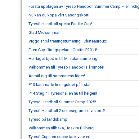
Första upplagan av Tyresö Handboll Summer Camp – en rikti
Nu kan du köpa vårt Säsongskort!
Tyresö Handboll spelar Partille Cup!
Glad Midsommar!
Viggo är på träningsturnering i Chateauroux!
Eken Cup färdigspelad - Grattis P2011!
Herrlaget bjöd in till Miniplansturnering!
Välkommen till Tyresö Handbolls årsmöte!
Anmäl dig till sommarens läger!
P13 kammade hem guldet på Irsta!
P14 Steg 4 i Tyresöhallen nu till helgen!
Tyresö Handboll Summer Camp 2025!
Tyresö Handboll 2 seriesegrare i division 4!
Tyresö på landskamp
Välkommen tillbaka, Joakim Billberg!
Tyresö Cup - en succé tack vare er!