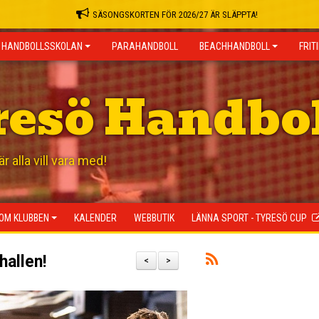
SÄSONGSKORTEN FÖR 2026/27 ÄR SLÄPPTA!
HANDBOLLSSKOLAN
PARAHANDBOLL
BEACHHANDBOLL
FRIT
resö Handbo
 alla vill vara med!
OM KLUBBEN
KALENDER
WEBBUTIK
LÄNNA SPORT - TYRESÖ CUP
hallen!
<
>