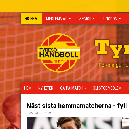
HEM
MEDLEMMAR
SENIOR
UNGDOM
Ty
Föreningen där
HEM
NYHETER
GÅ PÅ MATCH
BLI STÖDMEDLEM
Näst sista hemmamatcherna - fyll 
2022-03-01 14:59