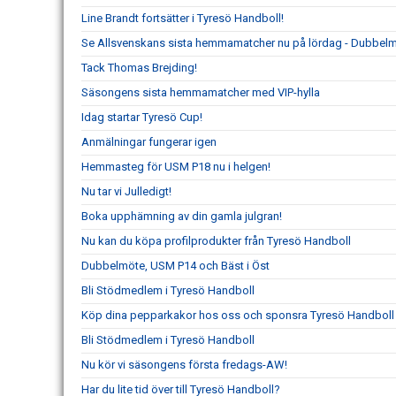
Line Brandt fortsätter i Tyresö Handboll!
Se Allsvenskans sista hemmamatcher nu på lördag - Dubbelm
Tack Thomas Brejding!
Säsongens sista hemmamatcher med VIP-hylla
Idag startar Tyresö Cup!
Anmälningar fungerar igen
Hemmasteg för USM P18 nu i helgen!
Nu tar vi Julledigt!
Boka upphämning av din gamla julgran!
Nu kan du köpa profilprodukter från Tyresö Handboll
Dubbelmöte, USM P14 och Bäst i Öst
Bli Stödmedlem i Tyresö Handboll
Köp dina pepparkakor hos oss och sponsra Tyresö Handboll
Bli Stödmedlem i Tyresö Handboll
Nu kör vi säsongens första fredags-AW!
Har du lite tid över till Tyresö Handboll?