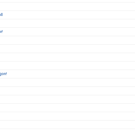
ll
v!
gon!