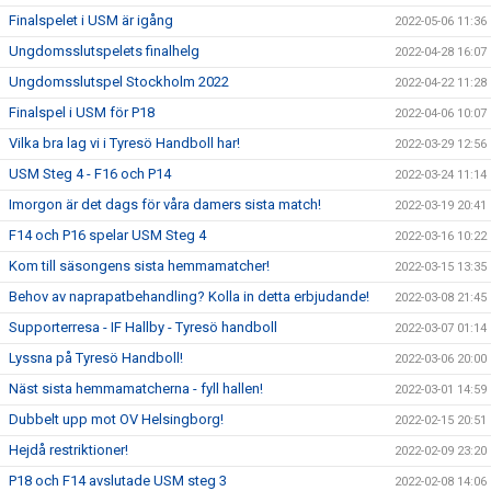
Finalspelet i USM är igång
2022-05-06 11:36
Ungdomsslutspelets finalhelg
2022-04-28 16:07
Ungdomsslutspel Stockholm 2022
2022-04-22 11:28
Finalspel i USM för P18
2022-04-06 10:07
Vilka bra lag vi i Tyresö Handboll har!
2022-03-29 12:56
USM Steg 4 - F16 och P14
2022-03-24 11:14
Imorgon är det dags för våra damers sista match!
2022-03-19 20:41
F14 och P16 spelar USM Steg 4
2022-03-16 10:22
Kom till säsongens sista hemmamatcher!
2022-03-15 13:35
Behov av naprapatbehandling? Kolla in detta erbjudande!
2022-03-08 21:45
Supporterresa - IF Hallby - Tyresö handboll
2022-03-07 01:14
Lyssna på Tyresö Handboll!
2022-03-06 20:00
Näst sista hemmamatcherna - fyll hallen!
2022-03-01 14:59
Dubbelt upp mot OV Helsingborg!
2022-02-15 20:51
Hejdå restriktioner!
2022-02-09 23:20
P18 och F14 avslutade USM steg 3
2022-02-08 14:06