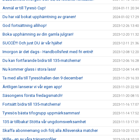
Anmäl er till Tyresö Cup!
2024-01-11 20:34
Du har väl bokat upphämtning av granen!
2024-01-02 17:29
God fortsättning allihop!
2023-12-26 13:40
Boka upphämning av din gamla julgran!
2023-12-20 11:32
SUCCÉ!!! Och just DU är vår hjälte!
2023-12-11 21:36
Imorgon är det dags - Handbollsfest med fri entré!
2023-12-08 12:20
Du kan fortfarande bidra till 135-matcherna!
2023-12-06 16:28
Nu kommer glass i stora lass!
2023-12-04 14:49
Ta med alla till Tyresöhallen den 9 december!
2023-11-29 16:33
Äntligen lanserar vi vår egen app!
2023-11-23 22:50
Säsongens första fredagsmatch!
2023-11-20 08:15
Fortsätt bidra till 135-matcherna!
2023-11-16 17:07
Tyresös bästa tifogrupp uppmärksammas!
2023-11-14 17:52
135 är tillbaka! Stötta vår ungdomsverksamhet
2023-11-13 17:01
Skaffa abonnemang och följ alla Allsvenska matcher
2023-10-23 15:57
Wille - en av våra tränarprofiler
2023-10-18 10:10