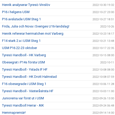
Henrik analyserar Tyresö-Vinslöv
2022-10-30 19:32
P16 i helgens USM
2022-10-27 23:00
P16 avslutade USM Steg 1
2022-10-27 18:51
Frida, Julia och Nova i Sveriges U16-landslag!
2022-10-26
Henrik refererar herrmatchen mot Varberg
2022-10-23 18:17
F14 stark 2:a i USM Steg 1
2022-10-21 13:48
USM P16 22-23 oktober
2022-10-17 22:35
Tyresö Handboll - HK Varberg
2022-10-15 08:00
Obesegrat i P14s första USM
2022-10-11
Tyresö Handboll - Ystads IF HF
2022-10-08 08:00
Tyresö Handboll - HK Drott Halmstad
2022-10-08 07:59
F16 obesegrade i USM Steg 1
2022-10-06 11:28
Tyresö Handboll - VästeråsIrsta HF
2022-10-03 11:00
Juniorerna var först ut i USM
2022-09-26 13:00
Tyresö Handboll Herrar - AIK
2022-09-24 06:48
Hemmapremiär!
2022-09-14 14:00