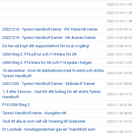
2022-12-10 11:49
2022-12-10 11:38
2022-12-10 11:38
20221210 - Tyresö Handboll Herrar - IFK Ystad HK Herrar
2022-12-09 09:10
20221210 - Tyresö Handboll Damer - HK Aranäs Damer
2022-12-09 08:00
Du har väl köpt ditt supporterkort för nu är vi igång!
2022-12-08 14:57
USM Steg 2: P16 på tur och F14 klara för 3A
2022-12-07 12:09
USM Steg 2: P14 klara för 3A och F14 spelar i helgen
2022-12-02 15:54
10 december - Kom till dubbelmöte med fri entré och stötta
2022-12-01 14:30
Tyresö Handboll!
20221203 - Tyresö Handboll Damer - Skånela IF Damer
2022-12-01 08:00
1, 3 eller 5 kronor - Vad blir ditt bidrag för att stötta Tyresö
2022-11-29 14:13
Handboll!
P14 USM Steg 2
2022-11-26 01:00
Tyresö Handboll Herrar - Kungälvs HK
2022-11-24 08:00
Tack till alla er som valt vår förening till Gräsroten
2022-11-21 16:22
Dr Lundvall - torsdagsmatchen gav en "matchbild som
2022-11-20 16:17