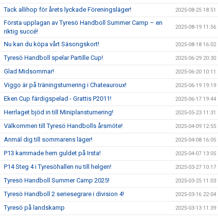
Tack allihop för årets lyckade Föreningsläger!
2025-08-25 18:51
Första upplagan av Tyresö Handboll Summer Camp – en
2025-08-19 11:56
riktig succé!
Nu kan du köpa vårt Säsongskort!
2025-08-18 16:02
Tyresö Handboll spelar Partille Cup!
2025-06-29 20:30
Glad Midsommar!
2025-06-20 10:11
Viggo är på träningsturnering i Chateauroux!
2025-06-19 19:19
Eken Cup färdigspelad - Grattis P2011!
2025-06-17 19:44
Herrlaget bjöd in till Miniplansturnering!
2025-05-23 11:31
Välkommen till Tyresö Handbolls årsmöte!
2025-04-09 12:55
Anmäl dig till sommarens läger!
2025-04-08 16:05
P13 kammade hem guldet på Irsta!
2025-04-07 13:05
P14 Steg 4 i Tyresöhallen nu till helgen!
2025-03-27 10:17
Tyresö Handboll Summer Camp 2025!
2025-03-25 11:03
Tyresö Handboll 2 seriesegrare i division 4!
2025-03-16 22:04
Tyresö på landskamp
2025-03-13 11:39