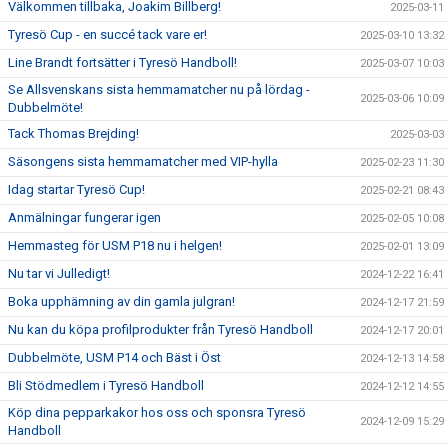
Välkommen tillbaka, Joakim Billberg!
2025-03-11
Tyresö Cup - en succé tack vare er!
2025-03-10 13:32
Line Brandt fortsätter i Tyresö Handboll!
2025-03-07 10:03
Se Allsvenskans sista hemmamatcher nu på lördag -
2025-03-06 10:09
Dubbelmöte!
Tack Thomas Brejding!
2025-03-03
Säsongens sista hemmamatcher med VIP-hylla
2025-02-23 11:30
Idag startar Tyresö Cup!
2025-02-21 08:43
Anmälningar fungerar igen
2025-02-05 10:08
Hemmasteg för USM P18 nu i helgen!
2025-02-01 13:09
Nu tar vi Julledigt!
2024-12-22 16:41
Boka upphämning av din gamla julgran!
2024-12-17 21:59
Nu kan du köpa profilprodukter från Tyresö Handboll
2024-12-17 20:01
Dubbelmöte, USM P14 och Bäst i Öst
2024-12-13 14:58
Bli Stödmedlem i Tyresö Handboll
2024-12-12 14:55
Köp dina pepparkakor hos oss och sponsra Tyresö
2024-12-09 15:29
Handboll