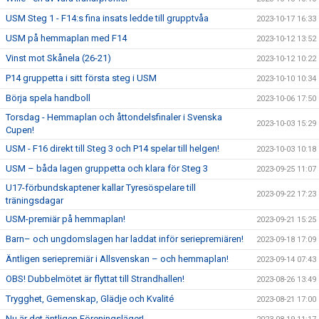
USM Steg 1 - F14:s fina insats ledde till grupptvåa
2023-10-17 16:33
USM på hemmaplan med F14
2023-10-12 13:52
Vinst mot Skånela (26-21)
2023-10-12 10:22
P14 gruppetta i sitt första steg i USM
2023-10-10 10:34
Börja spela handboll
2023-10-06 17:50
Torsdag - Hemmaplan och åttondelsfinaler i Svenska
2023-10-03 15:29
Cupen!
USM - F16 direkt till Steg 3 och P14 spelar till helgen!
2023-10-03 10:18
USM – båda lagen gruppetta och klara för Steg 3
2023-09-25 11:07
U17-förbundskaptener kallar Tyresöspelare till
2023-09-22 17:23
träningsdagar
USM-premiär på hemmaplan!
2023-09-21 15:25
Barn– och ungdomslagen har laddat inför seriepremiären!
2023-09-18 17:09
Äntligen seriepremiär i Allsvenskan – och hemmaplan!
2023-09-14 07:43
OBS! Dubbelmötet är flyttat till Strandhallen!
2023-08-26 13:49
Trygghet, Gemenskap, Glädje och Kvalité
2023-08-21 17:00
Nu är det äntligen Föreningsläger!