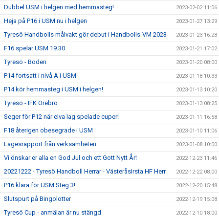
Dubbel USM i helgen med hemmasteg!
2023-02-02 11:06
Heja på P16 i USM nu i helgen
2023-01-27 13:29
Tyresö Handbolls målvakt gör debut i Handbolls-VM 2023
2023-01-23 16:28
F16 spelar USM 19.30
2023-01-21 17:02
Tyresö - Boden
2023-01-20 08:00
P14 fortsatt i nivå A i USM
2023-01-18 10:33
P14 kör hemmasteg i USM i helgen!
2023-01-13 10:20
Tyresö - IFK Örebro
2023-01-13 08:25
Seger för P12 när elva lag spelade cuper!
2023-01-11 16:58
F18 återigen obesegrade i USM
2023-01-10 11:06
Lägesrapport från verksamheten
2023-01-08 10:00
Vi önskar er alla en God Jul och ett Gott Nytt År!
2022-12-23 11:46
20221222 - Tyresö Handboll Herrar - VästeråsIrsta HF Herr
2022-12-22 08:00
P16 klara för USM Steg 3!
2022-12-20 15:48
Slutspurt på Bingolotter
2022-12-19 15:08
Tyresö Cup - anmälan är nu stängd
2022-12-10 18:00