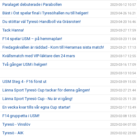
Paralaget debuterade i Parabollen
2023-05-12 10:57
Bäst i Öst spelar final i Tyresöhallen nu till helgen!
2023-04-26 16:21
Du stöttar väl Tyresö Handboll via Gräsroten!
2023-04-20 16:46
Tack Hanna!
2023-03-27 17:59
F14 spelar USM – på hemmaplan!
2023-03-23 11:04
Fredagskvällen är räddad - Kom till Herrarnas sista match!
2023-03-21 17:13
Kvällsmatch med VIP-läktare den 24 mars
2023-03-17 12:55
Två gånger USM i helgen!
2023-03-16 17:09
2023-03-13 10:54
USM Steg 4 - F16 först ut
2023-03-09 15:05
Länna Sport Tyresö Cup tackar för denna gången!
2023-02-27 21:44
Länna Sport Tyresö Cup - Nu är vi igång!
2023-02-25 11:20
En vecka kvar tills vår egna Cup startar!
2023-02-17 15:49
F14 gruppetta i USM!
2023-02-08 13:55
Tyresö - Vinslöv
2023-02-04 07:00
Tyresö - AIK
2023-02-02 23:00