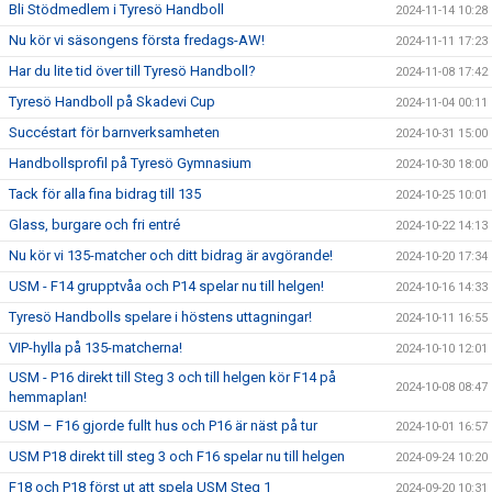
Bli Stödmedlem i Tyresö Handboll
2024-11-14 10:28
Nu kör vi säsongens första fredags-AW!
2024-11-11 17:23
Har du lite tid över till Tyresö Handboll?
2024-11-08 17:42
Tyresö Handboll på Skadevi Cup
2024-11-04 00:11
Succéstart för barnverksamheten
2024-10-31 15:00
Handbollsprofil på Tyresö Gymnasium
2024-10-30 18:00
Tack för alla fina bidrag till 135
2024-10-25 10:01
Glass, burgare och fri entré
2024-10-22 14:13
Nu kör vi 135-matcher och ditt bidrag är avgörande!
2024-10-20 17:34
USM - F14 grupptvåa och P14 spelar nu till helgen!
2024-10-16 14:33
Tyresö Handbolls spelare i höstens uttagningar!
2024-10-11 16:55
VIP-hylla på 135-matcherna!
2024-10-10 12:01
USM - P16 direkt till Steg 3 och till helgen kör F14 på
2024-10-08 08:47
hemmaplan!
USM – F16 gjorde fullt hus och P16 är näst på tur
2024-10-01 16:57
USM P18 direkt till steg 3 och F16 spelar nu till helgen
2024-09-24 10:20
F18 och P18 först ut att spela USM Steg 1
2024-09-20 10:31