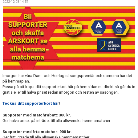
2022-12-08 14:57
KALENDER
WEBBUTIK
LÄNNA SPORT - TYRESÖ CUP
Imorgon har våra Dam- och Herrlag säsongspremiär och damerna har det
på hemmaplan.
Passa på att köpa ditt supporterkort här på hemsidan nu direkt så går du in
gratis eller till halva priset redan imorgon och resten av säsongen.
Teckna ditt supporterkort här
!
Supporter med matchrabatt: 300 kr.
Ger halva priset på inträdet till alla allsvenska hemmamatcher.
Supporter med fria matcher: 900 kr.
Ger fritt inträde till alla allsvenska hemmamatcher.