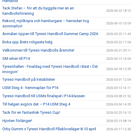
Handboll
Tack Stefan – för att du byggde mer än en
2026-06-22 18:15
handbollsförening
Rekord, mjölksyra och hamburgare – herrsidan tog
2026-06-10 10:09
sommarlov!
Anmälan öppen till Tyresö Handboll Summer Camp 2026
2026-05-25 11:49
Boka upp årets roligaste helg
2026-05-22 17:04
Välkommen till Tyresö Handbolls årsmöte!
2026-05-21 09:11
SM-silver till P14
2026-05-13 16:04
Tyresöhallen - Finaldag med Tyresö Handboll i Bäst i Öst
2026-04-18 12:39
imorgon!
Tyresö Handboll på Irstablixten
2026-03-31 12:04
USM Steg 4 - hemmaplan för P16
2026-03-13 16:11
Tyresö Handboll till USMs finalspel i P14-klassen
2026-03-08 21:55
Till helgen avgörs det – P14 USM Steg 4
2026-03-04 14:39
Tack för en fantastisk Tyresö Cup!
2026-02-23 16:15
Hjorten förlänger!
2026-02-19 08:14
Örby Gummi x Tyresö Handboll Påsklovsläger 8-10 april
2026-02-17 12:30