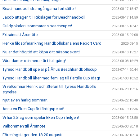
2023-08-19 11:17
Beachhandbollsframgångarna fortsätter!
2023-08-17 15:47
Jacob uttagen till Riksläger för Beachhandboll
2023-08-17 14:59
Guldpokaler i sommarens beachcuper!
2023-08-16 16:47
Extrainsatt Årsmöte
2023-08-15 09:08
Henke filosoferar kring Handbollskanalens Report Card
2023-08-15
Nu är det hög tid att köpa ditt säsongskort!
2023-08-10 15:27
Våra damer och herrar är i full gång!
2023-08-08 16:29
Tyresö Handboll spelar på Åhus Beachhandbollscup
2023-07-14 20:44
Tyresö Handboll åker med fem lag till Partille Cup idag!
2023-07-03 10:52
Vi välkomnar Henrik och Stefan till Tyresö Handbolls
2023-06-29 15:16
styrelse
Njut av en härlig sommar!
2023-06-22 10:40
Ännu en Eken Cup är färdigspelad!
2023-06-19 12:36
Vi har 25 lag som spelar Eken Cup i helgen!
2023-06-15 23:50
Välkommen till Årsmöte
2023-06-03 20:18
Föreningsläger den 18-20 augusti
2023-06-02 16:14