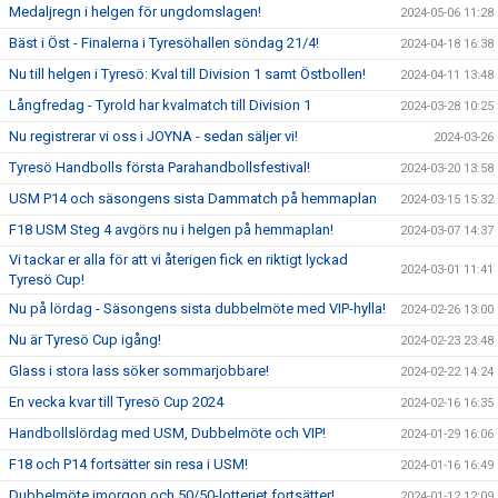
Medaljregn i helgen för ungdomslagen!
2024-05-06 11:28
Bäst i Öst - Finalerna i Tyresöhallen söndag 21/4!
2024-04-18 16:38
Nu till helgen i Tyresö: Kval till Division 1 samt Östbollen!
2024-04-11 13:48
Långfredag - Tyrold har kvalmatch till Division 1
2024-03-28 10:25
Nu registrerar vi oss i JOYNA - sedan säljer vi!
2024-03-26
Tyresö Handbolls första Parahandbollsfestival!
2024-03-20 13:58
USM P14 och säsongens sista Dammatch på hemmaplan
2024-03-15 15:32
F18 USM Steg 4 avgörs nu i helgen på hemmaplan!
2024-03-07 14:37
Vi tackar er alla för att vi återigen fick en riktigt lyckad
2024-03-01 11:41
Tyresö Cup!
Nu på lördag - Säsongens sista dubbelmöte med VIP-hylla!
2024-02-26 13:00
Nu är Tyresö Cup igång!
2024-02-23 23:48
Glass i stora lass söker sommarjobbare!
2024-02-22 14:24
En vecka kvar till Tyresö Cup 2024
2024-02-16 16:35
Handbollslördag med USM, Dubbelmöte och VIP!
2024-01-29 16:06
F18 och P14 fortsätter sin resa i USM!
2024-01-16 16:49
Dubbelmöte imorgon och 50/50-lotteriet fortsätter!
2024-01-12 12:09