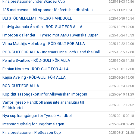
Fina prestationer under Skadevi Cup
2025-11-03 10:56
135-matcherna – bli sponsor för årets handbollsfest!
2025-11-02 16:41
BLI STÖDMEDLEM I TYRESÖ HANDBOLL
2025-10-30 10:54
Ludvig Jurmala Åström - RÖD-GULT FÖR ALLA
2025-10-29 12:00
I morgon gäller det – Tyresö mot AMO i Svenska Cupen!
2025-10-24 13:33
Vilma Matthijs Holmberg - RÖD-GULT FÖR ALLA
2025-10-22 12:00
RÖD-GULT FÖR ALLA - Ingemar Linnéll och Hand the Ball
2025-10-15 12:00
Pernilla Svartbro - RÖD-GULT FÖR ALLA
2025-10-08 14:28
Fabian Norsten - RÖD-GULT FÖR ALLA
2025-10-01 12:00
Kajsa Aveling - RÖD-GULT FÖR ALLA
2025-09-24 12:00
RÖD-GULT FÖR ALLA
2025-09-23 14:00
Köp ditt säsongskort inför Allsvenskan imorgon!
2025-09-19 11:29
Varför Tyresö Handboll ännu inte är anslutna till
2025-09-17 12:02
Fritidskortet
Nya cupframgångar för Tyresö Handboll
2025-09-15 00:18
Intensiv cuphelg för ungdomslagen
2025-09-08 09:49
Fina prestationer i PreSeason Cup
2025-08-31 21:28