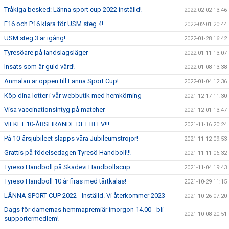
Tråkiga besked: Länna sport cup 2022 inställd!
2022-02-02 13:46
F16 och P16 klara för USM steg 4!
2022-02-01 20:44
USM steg 3 är igång!
2022-01-28 16:42
Tyresöare på landslagsläger
2022-01-11 13:07
Insats som är guld värd!
2022-01-08 13:38
Anmälan är öppen till Länna Sport Cup!
2022-01-04 12:36
Köp dina lotter i vår webbutik med hemkörning
2021-12-17 11:30
Visa vaccinationsintyg på matcher
2021-12-01 13:47
VILKET 10-ÅRSFIRANDE DET BLEV!!!
2021-11-16 20:24
På 10-årsjubileet släpps våra Jubileumströjor!
2021-11-12 09:53
Grattis på födelsedagen Tyresö Handboll!!!
2021-11-11 06:32
Tyresö Handboll på Skadevi Handbollscup
2021-11-04 19:43
Tyresö Handboll 10 år firas med tårtkalas!
2021-10-29 11:15
LÄNNA SPORT CUP 2022 - Inställd. Vi återkommer 2023
2021-10-26 07:20
Dags för damernas hemmapremiär imorgon 14.00 - bli
2021-10-08 20:51
supportermedlem!