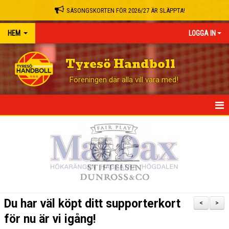
SÄSONGSKORTEN FÖR 2026/27 ÄR SLÄPPTA!
HEM
LOGGA IN
Tyresö Handboll
Föreningen där alla vill vara med!
HEM
NYHETER
GÅ PÅ MATCH
BLI STÖDMEDLEM
Du har väl köpt ditt supporterkort
<
>
OM KLUBBEN
för nu är vi igång!