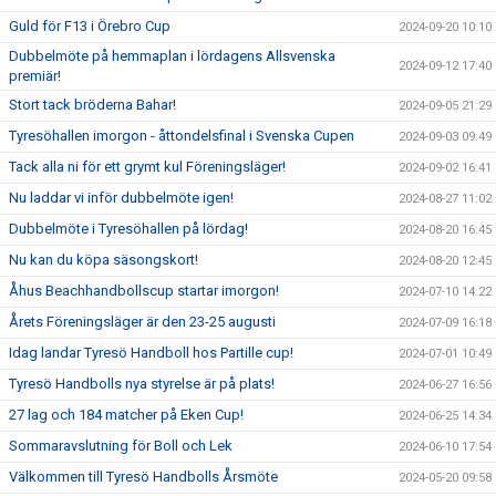
Guld för F13 i Örebro Cup
2024-09-20 10:10
Dubbelmöte på hemmaplan i lördagens Allsvenska
2024-09-12 17:40
premiär!
Stort tack bröderna Bahar!
2024-09-05 21:29
Tyresöhallen imorgon - åttondelsfinal i Svenska Cupen
2024-09-03 09:49
Tack alla ni för ett grymt kul Föreningsläger!
2024-09-02 16:41
Nu laddar vi inför dubbelmöte igen!
2024-08-27 11:02
Dubbelmöte i Tyresöhallen på lördag!
2024-08-20 16:45
Nu kan du köpa säsongskort!
2024-08-20 12:45
Åhus Beachhandbollscup startar imorgon!
2024-07-10 14:22
Årets Föreningsläger är den 23-25 augusti
2024-07-09 16:18
Idag landar Tyresö Handboll hos Partille cup!
2024-07-01 10:49
Tyresö Handbolls nya styrelse är på plats!
2024-06-27 16:56
27 lag och 184 matcher på Eken Cup!
2024-06-25 14:34
Sommaravslutning för Boll och Lek
2024-06-10 17:54
Välkommen till Tyresö Handbolls Årsmöte
2024-05-20 09:58