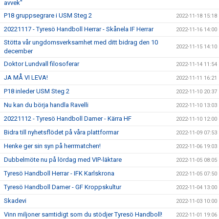
avvek"
P18 gruppsegrare i USM Steg 2
2022-11-18 15:18
20221117 - Tyresö Handboll Herrar - Skånela IF Herrar
2022-11-16 14:00
Stötta vår ungdomsverksamhet med ditt bidrag den 10
2022-11-15 14:10
december
Doktor Lundvall filosoferar
2022-11-14 11:54
JA MÅ VI LEVA!
2022-11-11 16:21
P18 inleder USM Steg 2
2022-11-10 20:37
Nu kan du börja handla Ravelli
2022-11-10 13:03
20221112 - Tyresö Handboll Damer - Kärra HF
2022-11-10 12:00
Bidra till nyhetsflödet på våra plattformar
2022-11-09 07:53
Henke ger sin syn på herrmatchen!
2022-11-06 19:03
Dubbelmöte nu på lördag med VIP-läktare
2022-11-05 08:05
Tyresö Handboll Herrar - IFK Karlskrona
2022-11-05 07:50
Tyresö Handboll Damer - GF Kroppskultur
2022-11-04 13:00
Skadevi
2022-11-03 10:00
Vinn miljoner samtidigt som du stödjer Tyresö Handboll!
2022-11-01 19:06