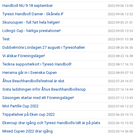
Handboll NU 9-18 september
2022-09-06 13:00
Tyresö Handboll Damer - Skånela IF
2022-09-06 12:52
Skurucupen - full fart hela helgen!
2022-09-05 21:01
Lidingö Cup - härliga prestationer!
2022-09-05 13:53
Test
2022-09-01 10:38
Dubbelmöte Lördagen 27 augusti i Tyresöhallen
2022-08-26 06:30
Vi älskar Föreningsläger!
2022-08-22 16:38
Teckna supporterkort i Tyresö Handboll!
2022-08-17 16:10
Herrarna går in i Svenska Cupen
2022-08-09 07:10
Åhus Beachhandbollsfestival är slut
2022-07-24 16:07
Sista laddningen inför Åhus Beachhandbollscup
2022-07-16 14:44
Säsongen startar med ett Föreningsläger!
2022-07-12 13:49
Mot Partille Cup 2022
2022-07-04 12:22
Trippelsilver på Eken cup 2022
2022-06-24 10:15
Ekencup drar igång och Tyresö Handbolls tält är på plats
2022-06-16 10:50
Mixed Cupen 2022 drar igång
2022-05-14 06:00