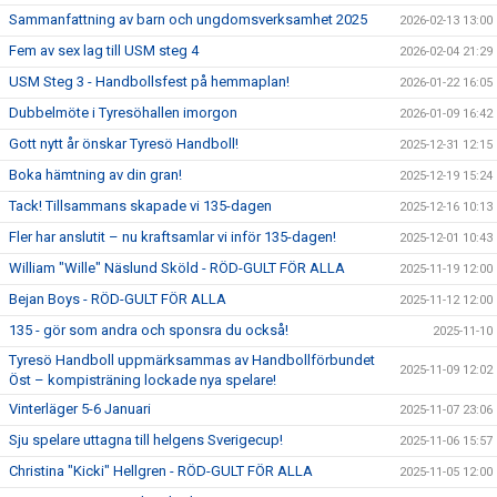
Sammanfattning av barn och ungdomsverksamhet 2025
2026-02-13 13:00
Fem av sex lag till USM steg 4
2026-02-04 21:29
USM Steg 3 - Handbollsfest på hemmaplan!
2026-01-22 16:05
Dubbelmöte i Tyresöhallen imorgon
2026-01-09 16:42
Gott nytt år önskar Tyresö Handboll!
2025-12-31 12:15
Boka hämtning av din gran!
2025-12-19 15:24
Tack! Tillsammans skapade vi 135-dagen
2025-12-16 10:13
Fler har anslutit – nu kraftsamlar vi inför 135-dagen!
2025-12-01 10:43
William "Wille" Näslund Sköld - RÖD-GULT FÖR ALLA
2025-11-19 12:00
Bejan Boys - RÖD-GULT FÖR ALLA
2025-11-12 12:00
135 - gör som andra och sponsra du också!
2025-11-10
Tyresö Handboll uppmärksammas av Handbollförbundet
2025-11-09 12:02
Öst – kompisträning lockade nya spelare!
Vinterläger 5-6 Januari
2025-11-07 23:06
Sju spelare uttagna till helgens Sverigecup!
2025-11-06 15:57
Christina "Kicki" Hellgren - RÖD-GULT FÖR ALLA
2025-11-05 12:00