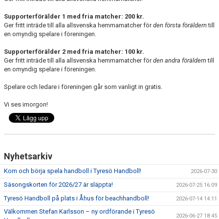
Supporterförälder 1 med fria matcher: 200 kr.
Ger fritt inträde till alla allsvenska hemmamatcher för
den första föräldern
till
en omyndig spelare i föreningen.
Supporterförälder 2 med fria matcher: 100 kr.
Ger fritt inträde till alla allsvenska hemmamatcher för
den andra föräldern
till
en omyndig spelare i föreningen.
Spelare och ledare i föreningen går som vanligt in gratis.
Vi ses imorgon!
Nyhetsarkiv
Kom och börja spela handboll i Tyresö Handboll!
2026-07-30
Säsongskorten för 2026/27 är släppta!
2026-07-25 16:09
Tyresö Handboll på plats i Åhus för beachhandboll!
2026-07-14 14:11
Välkommen Stefan Karlsson – ny ordförande i Tyresö
2026-06-27 18:45