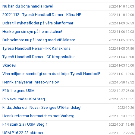
Nu kan du börja handla Ravelli
2022-11-10 13:03
20221112 - Tyresö Handboll Damer - Kärra HF
2022-11-10 12:00
Bidra till nyhetsflödet på våra plattformar
2022-11-09 07:53
Henke ger sin syn på herrmatchen!
2022-11-06 19:03
Dubbelmöte nu på lördag med VIP-läktare
2022-11-05 08:05
Tyresö Handboll Herrar - IFK Karlskrona
2022-11-05 07:50
Tyresö Handboll Damer - GF Kroppskultur
2022-11-04 13:00
Skadevi
2022-11-03 10:00
Vinn miljoner samtidigt som du stödjer Tyresö Handboll!
2022-11-01 19:06
Henrik analyserar Tyresö-Vinslöv
2022-10-30 19:32
P16 i helgens USM
2022-10-27 23:00
P16 avslutade USM Steg 1
2022-10-27 18:51
Frida, Julia och Nova i Sveriges U16-landslag!
2022-10-26
Henrik refererar herrmatchen mot Varberg
2022-10-23 18:17
F14 stark 2:a i USM Steg 1
2022-10-21 13:48
USM P16 22-23 oktober
2022-10-17 22:35