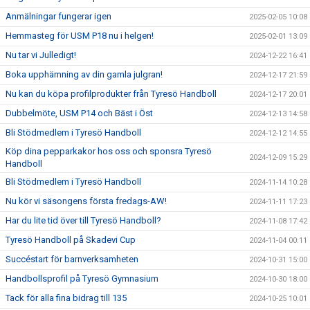
Anmälningar fungerar igen
2025-02-05 10:08
Hemmasteg för USM P18 nu i helgen!
2025-02-01 13:09
Nu tar vi Julledigt!
2024-12-22 16:41
Boka upphämning av din gamla julgran!
2024-12-17 21:59
Nu kan du köpa profilprodukter från Tyresö Handboll
2024-12-17 20:01
Dubbelmöte, USM P14 och Bäst i Öst
2024-12-13 14:58
Bli Stödmedlem i Tyresö Handboll
2024-12-12 14:55
Köp dina pepparkakor hos oss och sponsra Tyresö
2024-12-09 15:29
Handboll
Bli Stödmedlem i Tyresö Handboll
2024-11-14 10:28
Nu kör vi säsongens första fredags-AW!
2024-11-11 17:23
Har du lite tid över till Tyresö Handboll?
2024-11-08 17:42
Tyresö Handboll på Skadevi Cup
2024-11-04 00:11
Succéstart för barnverksamheten
2024-10-31 15:00
Handbollsprofil på Tyresö Gymnasium
2024-10-30 18:00
Tack för alla fina bidrag till 135
2024-10-25 10:01