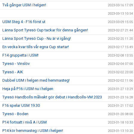
Två gånger USM i helgen!
2023-03-16 17:09
2023-03-13 10:54
USM Steg 4 - F16 först ut
2023-03-09 15:05
Länna Sport Tyresö Cup tackar för denna gången!
2023-02-27 21:44
Länna Sport Tyresö Cup - Nu är vi igång!
2023-02-25 11:20
En vecka kvar tills vår egna Cup startar!
2023-02-17 15:49
F14 gruppetta i USM!
2023-02-08 13:55
Tyresö - Vinslöv
2023-02-04 07:00
Tyresö - AIK
2023-02-02 23:00
Dubbel USM i helgen med hemmasteg!
2023-02-02 11:06
Heja på P16 i USM nu i helgen
2023-01-27 13:29
Tyresö Handbolls målvakt gör debut i Handbolls-VM 2023
2023-01-23 16:28
F16 spelar USM 19.30
2023-01-21 17:02
Tyresö - Boden
2023-01-20 08:00
P14 fortsatt i nivå A i USM
2023-01-18 10:33
P14 kör hemmasteg i USM i helgen!
2023-01-13 10:20