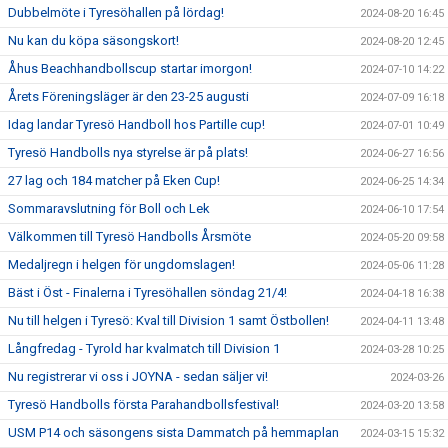
Dubbelmöte i Tyresöhallen på lördag!
2024-08-20 16:45
Nu kan du köpa säsongskort!
2024-08-20 12:45
Åhus Beachhandbollscup startar imorgon!
2024-07-10 14:22
Årets Föreningsläger är den 23-25 augusti
2024-07-09 16:18
Idag landar Tyresö Handboll hos Partille cup!
2024-07-01 10:49
Tyresö Handbolls nya styrelse är på plats!
2024-06-27 16:56
27 lag och 184 matcher på Eken Cup!
2024-06-25 14:34
Sommaravslutning för Boll och Lek
2024-06-10 17:54
Välkommen till Tyresö Handbolls Årsmöte
2024-05-20 09:58
Medaljregn i helgen för ungdomslagen!
2024-05-06 11:28
Bäst i Öst - Finalerna i Tyresöhallen söndag 21/4!
2024-04-18 16:38
Nu till helgen i Tyresö: Kval till Division 1 samt Östbollen!
2024-04-11 13:48
Långfredag - Tyrold har kvalmatch till Division 1
2024-03-28 10:25
Nu registrerar vi oss i JOYNA - sedan säljer vi!
2024-03-26
Tyresö Handbolls första Parahandbollsfestival!
2024-03-20 13:58
USM P14 och säsongens sista Dammatch på hemmaplan
2024-03-15 15:32