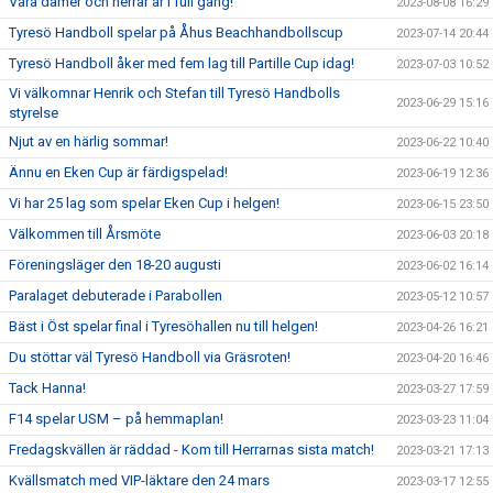
Våra damer och herrar är i full gång!
2023-08-08 16:29
Tyresö Handboll spelar på Åhus Beachhandbollscup
2023-07-14 20:44
Tyresö Handboll åker med fem lag till Partille Cup idag!
2023-07-03 10:52
Vi välkomnar Henrik och Stefan till Tyresö Handbolls
2023-06-29 15:16
styrelse
Njut av en härlig sommar!
2023-06-22 10:40
Ännu en Eken Cup är färdigspelad!
2023-06-19 12:36
Vi har 25 lag som spelar Eken Cup i helgen!
2023-06-15 23:50
Välkommen till Årsmöte
2023-06-03 20:18
Föreningsläger den 18-20 augusti
2023-06-02 16:14
Paralaget debuterade i Parabollen
2023-05-12 10:57
Bäst i Öst spelar final i Tyresöhallen nu till helgen!
2023-04-26 16:21
Du stöttar väl Tyresö Handboll via Gräsroten!
2023-04-20 16:46
Tack Hanna!
2023-03-27 17:59
F14 spelar USM – på hemmaplan!
2023-03-23 11:04
Fredagskvällen är räddad - Kom till Herrarnas sista match!
2023-03-21 17:13
Kvällsmatch med VIP-läktare den 24 mars
2023-03-17 12:55