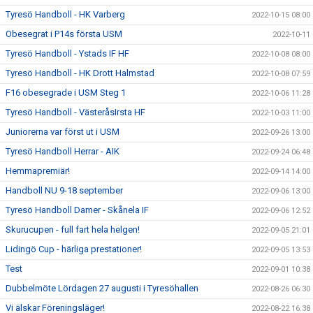
Tyresö Handboll - HK Varberg
2022-10-15 08:00
Obesegrat i P14s första USM
2022-10-11
Tyresö Handboll - Ystads IF HF
2022-10-08 08:00
Tyresö Handboll - HK Drott Halmstad
2022-10-08 07:59
F16 obesegrade i USM Steg 1
2022-10-06 11:28
Tyresö Handboll - VästeråsIrsta HF
2022-10-03 11:00
Juniorerna var först ut i USM
2022-09-26 13:00
Tyresö Handboll Herrar - AIK
2022-09-24 06:48
Hemmapremiär!
2022-09-14 14:00
Handboll NU 9-18 september
2022-09-06 13:00
Tyresö Handboll Damer - Skånela IF
2022-09-06 12:52
Skurucupen - full fart hela helgen!
2022-09-05 21:01
Lidingö Cup - härliga prestationer!
2022-09-05 13:53
Test
2022-09-01 10:38
Dubbelmöte Lördagen 27 augusti i Tyresöhallen
2022-08-26 06:30
Vi älskar Föreningsläger!
2022-08-22 16:38