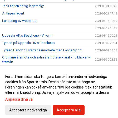
Tack för en härlig lägerhelg!
2021-08-24 06:43
Äntligen läger!
2021-08-21 17:48
Lansering av webshop,
2021-08-13 12:10
2021-08-12 15:12
Uppsala HK:s Beachcup - Vi vann
2021-08-12 00:25
Tyresö på Uppsala HK:s Beachcup
2021-08-09 22:34
Tyresö Handboll startar samarbete med Länna Sport!
2021-07-01 13:35
Ordinarie årsmöte och extra årsmöte avklarat - nu blickar vi
2021-06-30 23:55
framåt!
Extra årsmöte i Tyresö Handboll 29/6
2021-06-21 20:55
Gräsroten,
För att hemsidan ska fungera korrekt använder vi nödvändiga
2021-06-12 18:19
cookies från SportAdmin. Dessa går inte att stänga av.
Nyheter inför sommaren
2021-06-07 19:14
Föreningen kan också använda frivilliga cookies, t.ex. för statistik
eller marknadsföring. Du väljer själv om du vill acceptera dessa.
Anpassa dina val
Cookie-inställningar
Gå till Webbversion
Acceptera nödvändiga
Acceptera alla