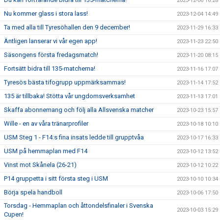
2023-12-06 16:28
Nu kommer glass i stora lass!
2023-12-04 14:49
Ta med alla till Tyresöhallen den 9 december!
2023-11-29 16:33
Äntligen lanserar vi vår egen app!
2023-11-23 22:50
Säsongens första fredagsmatch!
2023-11-20 08:15
Fortsätt bidra till 135-matcherna!
2023-11-16 17:07
Tyresös bästa tifogrupp uppmärksammas!
2023-11-14 17:52
135 är tillbaka! Stötta vår ungdomsverksamhet
2023-11-13 17:01
Skaffa abonnemang och följ alla Allsvenska matcher
2023-10-23 15:57
Wille - en av våra tränarprofiler
2023-10-18 10:10
USM Steg 1 - F14:s fina insats ledde till grupptvåa
2023-10-17 16:33
USM på hemmaplan med F14
2023-10-12 13:52
Vinst mot Skånela (26-21)
2023-10-12 10:22
P14 gruppetta i sitt första steg i USM
2023-10-10 10:34
Börja spela handboll
2023-10-06 17:50
Torsdag - Hemmaplan och åttondelsfinaler i Svenska
2023-10-03 15:29
Cupen!