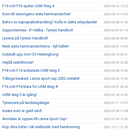
F14 och P16 spelar USM Steg 4
2022-03-16 10:22
Kom till säsongens sista hemmamatcher!
2022-03-15 13:35
Behov av naprapatbehandling? Kolla in detta erbjudande!
2022-03-08 21:45
Supporterresa - IF Hallby - Tyresö handboll
2022-03-07 01:14
Lyssna på Tyresö Handboll!
2022-03-06 20:00
Näst sista hemmamatcherna - fyll hallen!
2022-03-01 14:59
Dubbelt upp mot OV Helsingborg!
2022-02-15 20:51
Hejdå restriktioner!
2022-02-09 23:20
P18 och F14 avslutade USM steg 3
2022-02-08 14:06
Tråkiga besked: Länna sport cup 2022 inställd!
2022-02-02 13:46
F16 och P16 klara för USM steg 4!
2022-02-01 20:44
USM steg 3 är igång!
2022-01-28 16:42
Tyresöare på landslagsläger
2022-01-11 13:07
Insats som är guld värd!
2022-01-08 13:38
Anmälan är öppen till Länna Sport Cup!
2022-01-04 12:36
Köp dina lotter i vår webbutik med hemkörning
2021-12-17 11:30