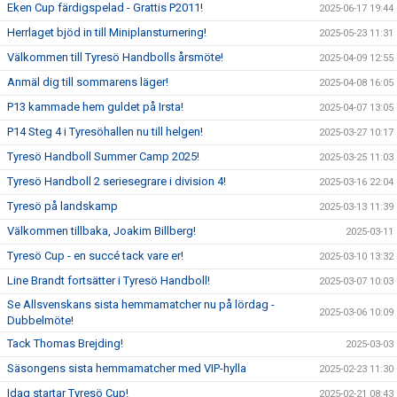
Eken Cup färdigspelad - Grattis P2011!
2025-06-17 19:44
Herrlaget bjöd in till Miniplansturnering!
2025-05-23 11:31
Välkommen till Tyresö Handbolls årsmöte!
2025-04-09 12:55
Anmäl dig till sommarens läger!
2025-04-08 16:05
P13 kammade hem guldet på Irsta!
2025-04-07 13:05
P14 Steg 4 i Tyresöhallen nu till helgen!
2025-03-27 10:17
Tyresö Handboll Summer Camp 2025!
2025-03-25 11:03
Tyresö Handboll 2 seriesegrare i division 4!
2025-03-16 22:04
Tyresö på landskamp
2025-03-13 11:39
Välkommen tillbaka, Joakim Billberg!
2025-03-11
Tyresö Cup - en succé tack vare er!
2025-03-10 13:32
Line Brandt fortsätter i Tyresö Handboll!
2025-03-07 10:03
Se Allsvenskans sista hemmamatcher nu på lördag -
2025-03-06 10:09
Dubbelmöte!
Tack Thomas Brejding!
2025-03-03
Säsongens sista hemmamatcher med VIP-hylla
2025-02-23 11:30
Idag startar Tyresö Cup!
2025-02-21 08:43