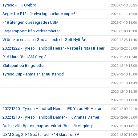
Tyresö - IFK Örebro
2023-01-13 08:25
Seger för P12 när elva lag spelade cuper!
2023-01-11 16:58
F18 återigen obesegrade i USM
2023-01-10 11:06
Lägesrapport från verksamheten
2023-01-08 10:00
Vi önskar er alla en God Jul och ett Gott Nytt År!
2022-12-23 11:46
20221222 - Tyresö Handboll Herrar - VästeråsIrsta HF Herr
2022-12-22 08:00
P16 klara för USM Steg 3!
2022-12-20 15:48
Slutspurt på Bingolotter
2022-12-19 15:08
Tyresö Cup - anmälan är nu stängd
2022-12-10 18:00
2022-12-10 11:49
2022-12-10 11:38
2022-12-10 11:38
20221210 - Tyresö Handboll Herrar - IFK Ystad HK Herrar
2022-12-09 09:10
20221210 - Tyresö Handboll Damer - HK Aranäs Damer
2022-12-09 08:00
Du har väl köpt ditt supporterkort för nu är vi igång!
2022-12-08 14:57
USM Steg 2: P16 på tur och F14 klara för 3A
2022-12-07 12:09