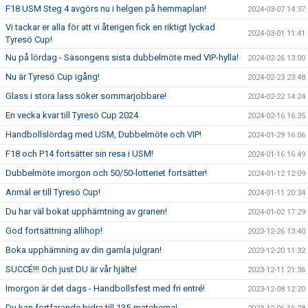
F18 USM Steg 4 avgörs nu i helgen på hemmaplan!
2024-03-07 14:37
Vi tackar er alla för att vi återigen fick en riktigt lyckad
2024-03-01 11:41
Tyresö Cup!
Nu på lördag - Säsongens sista dubbelmöte med VIP-hylla!
2024-02-26 13:00
Nu är Tyresö Cup igång!
2024-02-23 23:48
Glass i stora lass söker sommarjobbare!
2024-02-22 14:24
En vecka kvar till Tyresö Cup 2024
2024-02-16 16:35
Handbollslördag med USM, Dubbelmöte och VIP!
2024-01-29 16:06
F18 och P14 fortsätter sin resa i USM!
2024-01-16 16:49
Dubbelmöte imorgon och 50/50-lotteriet fortsätter!
2024-01-12 12:09
Anmäl er till Tyresö Cup!
2024-01-11 20:34
Du har väl bokat upphämtning av granen!
2024-01-02 17:29
God fortsättning allihop!
2023-12-26 13:40
Boka upphämning av din gamla julgran!
2023-12-20 11:32
SUCCÉ!!! Och just DU är vår hjälte!
2023-12-11 21:36
Imorgon är det dags - Handbollsfest med fri entré!
2023-12-08 12:20
Du kan fortfarande bidra till 135-matcherna!