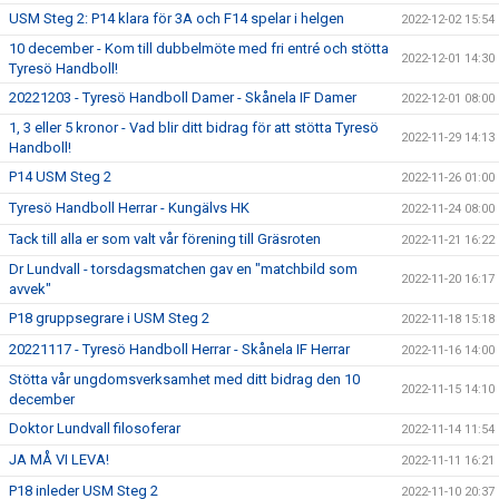
USM Steg 2: P14 klara för 3A och F14 spelar i helgen
2022-12-02 15:54
10 december - Kom till dubbelmöte med fri entré och stötta
2022-12-01 14:30
Tyresö Handboll!
20221203 - Tyresö Handboll Damer - Skånela IF Damer
2022-12-01 08:00
1, 3 eller 5 kronor - Vad blir ditt bidrag för att stötta Tyresö
2022-11-29 14:13
Handboll!
P14 USM Steg 2
2022-11-26 01:00
Tyresö Handboll Herrar - Kungälvs HK
2022-11-24 08:00
Tack till alla er som valt vår förening till Gräsroten
2022-11-21 16:22
Dr Lundvall - torsdagsmatchen gav en "matchbild som
2022-11-20 16:17
avvek"
P18 gruppsegrare i USM Steg 2
2022-11-18 15:18
20221117 - Tyresö Handboll Herrar - Skånela IF Herrar
2022-11-16 14:00
Stötta vår ungdomsverksamhet med ditt bidrag den 10
2022-11-15 14:10
december
Doktor Lundvall filosoferar
2022-11-14 11:54
JA MÅ VI LEVA!
2022-11-11 16:21
P18 inleder USM Steg 2
2022-11-10 20:37