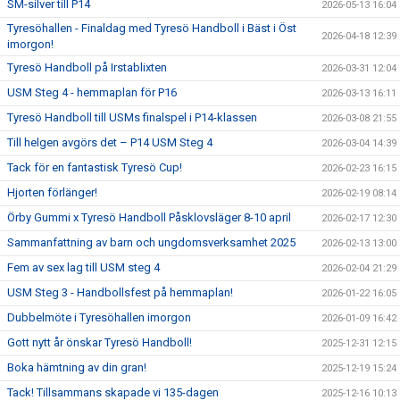
SM-silver till P14
2026-05-13 16:04
Tyresöhallen - Finaldag med Tyresö Handboll i Bäst i Öst
2026-04-18 12:39
imorgon!
Tyresö Handboll på Irstablixten
2026-03-31 12:04
USM Steg 4 - hemmaplan för P16
2026-03-13 16:11
Tyresö Handboll till USMs finalspel i P14-klassen
2026-03-08 21:55
Till helgen avgörs det – P14 USM Steg 4
2026-03-04 14:39
Tack för en fantastisk Tyresö Cup!
2026-02-23 16:15
Hjorten förlänger!
2026-02-19 08:14
Örby Gummi x Tyresö Handboll Påsklovsläger 8-10 april
2026-02-17 12:30
Sammanfattning av barn och ungdomsverksamhet 2025
2026-02-13 13:00
Fem av sex lag till USM steg 4
2026-02-04 21:29
USM Steg 3 - Handbollsfest på hemmaplan!
2026-01-22 16:05
Dubbelmöte i Tyresöhallen imorgon
2026-01-09 16:42
Gott nytt år önskar Tyresö Handboll!
2025-12-31 12:15
Boka hämtning av din gran!
2025-12-19 15:24
Tack! Tillsammans skapade vi 135-dagen
2025-12-16 10:13