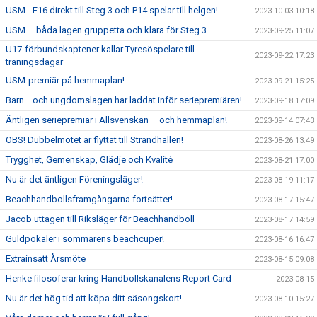
USM - F16 direkt till Steg 3 och P14 spelar till helgen!
2023-10-03 10:18
USM – båda lagen gruppetta och klara för Steg 3
2023-09-25 11:07
U17-förbundskaptener kallar Tyresöspelare till
2023-09-22 17:23
träningsdagar
USM-premiär på hemmaplan!
2023-09-21 15:25
Barn– och ungdomslagen har laddat inför seriepremiären!
2023-09-18 17:09
Äntligen seriepremiär i Allsvenskan – och hemmaplan!
2023-09-14 07:43
OBS! Dubbelmötet är flyttat till Strandhallen!
2023-08-26 13:49
Trygghet, Gemenskap, Glädje och Kvalité
2023-08-21 17:00
Nu är det äntligen Föreningsläger!
2023-08-19 11:17
Beachhandbollsframgångarna fortsätter!
2023-08-17 15:47
Jacob uttagen till Riksläger för Beachhandboll
2023-08-17 14:59
Guldpokaler i sommarens beachcuper!
2023-08-16 16:47
Extrainsatt Årsmöte
2023-08-15 09:08
Henke filosoferar kring Handbollskanalens Report Card
2023-08-15
Nu är det hög tid att köpa ditt säsongskort!
2023-08-10 15:27