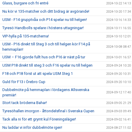
Glass, burgare och fri entré
2024-10-22 14:13
Nu kör vi 135-matcher och ditt bidrag är avgörande!
2024-10-20 17:34
USM - F14 grupptvåa och P14 spelar nu till helgen!
2024-10-16 14:33
Tyresö Handbolls spelare i höstens uttagningar!
2024-10-11 16:55
VIP-hylla på 135-matcherna!
2024-10-10 12:01
USM - P16 direkt till Steg 3 och till helgen kör F14 på
2024-10-08 08:47
hemmaplan!
USM – F16 gjorde fullt hus och P16 är näst på tur
2024-10-01 16:57
USM P18 direkt till steg 3 och F16 spelar nu till helgen
2024-09-24 10:20
F18 och P18 först ut att spela USM Steg 1
2024-09-20 10:31
Guld för F13 i Örebro Cup
2024-09-20 10:10
Dubbelmöte på hemmaplan i lördagens Allsvenska
2024-09-12 17:40
premiär!
Stort tack bröderna Bahar!
2024-09-05 21:29
Tyresöhallen imorgon - åttondelsfinal i Svenska Cupen
2024-09-03 09:49
Tack alla ni för ett grymt kul Föreningsläger!
2024-09-02 16:41
Nu laddar vi inför dubbelmöte igen!
2024-08-27 11:02