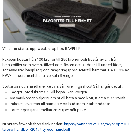
KALENDER
WEBBUTIK
LÄNNA SPORT - TYRESÖ CUP
Vi har nu startat upp webbshop hos RAVELLI!
Paketen kostar från 100 kronor till 250 kronor och består av allt från
hemtextilier som svensktillverkade täcken och kuddar, till underkläder,
accessoarer, basplagg och rengöringsprodukter till hemmet. Hela 30% av
RAVELLI-sortimentet är tillverkat i Sverige.
Stötta oss och handlar enkelt via vår föreningsshop! Så här går det till:
Lägg till produkterna ni vill köpa i varukorgen.
Via varukorgen väljer ni om ni vill betala med kort, Klarna eller Swish.
Paketen levereras till närmaste ombud inom 7 arbetsdagar.
Föreningen tjänar mellan 28-60 per sålt paket
Ni hittar vår webbshopslänk nedan:
https://partner.ravelli.se/se/shop/9358-
tyreso-handboll/20474-tyreso-handboll