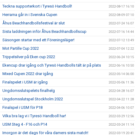
Teckna supporterkort i Tyresö Handboll!
2022-08-17 16:10
Herrarna går in i Svenska Cupen
2022-08-09 07:10
Åhus Beachhandbollsfestival är slut
2022-07-24 16:07
Sista laddningen inför Åhus Beachhandbollscup
2022-07-16 14:44
Säsongen startar med ett Föreningsläger!
2022-07-12 13:49
Mot Partille Cup 2022
2022-07-04 12:22
Trippelsilver på Eken cup 2022
2022-06-24 10:15
Ekencup drar igång och Tyresö Handbolls tält är på plats
2022-06-16 10:50
Mixed Cupen 2022 drar igång
2022-05-14 06:00
Finalspelet i USM är igång
2022-05-06 11:36
Ungdomsslutspelets finalhelg
2022-04-28 16:07
Ungdomsslutspel Stockholm 2022
2022-04-22 11:28
Finalspel i USM för P18
2022-04-06 10:07
Vilka bra lag vi i Tyresö Handboll har!
2022-03-29 12:56
USM Steg 4 - F16 och P14
2022-03-24 11:14
Imorgon är det dags för våra damers sista match!
2022-03-19 20:41