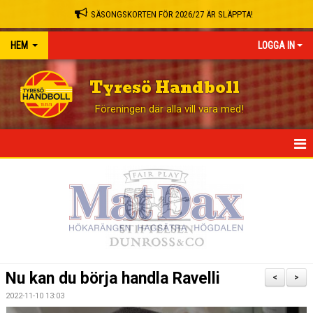
SÄSONGSKORTEN FÖR 2026/27 ÄR SLÄPPTA!
HEM
LOGGA IN
Tyresö Handboll
Föreningen där alla vill vara med!
HEM
NYHETER
GÅ PÅ MATCH
BLI STÖDMEDLEM
Nu kan du börja handla Ravelli
<
>
OM KLUBBEN
2022-11-10 13:03