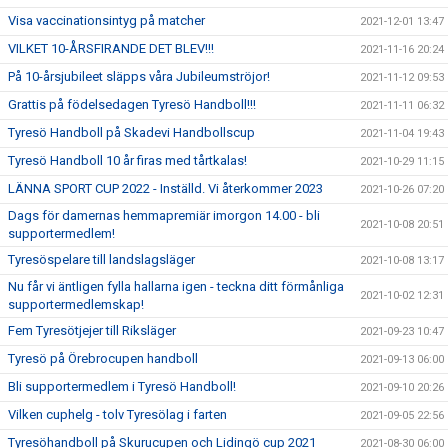
Visa vaccinationsintyg på matcher
2021-12-01 13:47
VILKET 10-ÅRSFIRANDE DET BLEV!!!
2021-11-16 20:24
På 10-årsjubileet släpps våra Jubileumströjor!
2021-11-12 09:53
Grattis på födelsedagen Tyresö Handboll!!!
2021-11-11 06:32
Tyresö Handboll på Skadevi Handbollscup
2021-11-04 19:43
Tyresö Handboll 10 år firas med tårtkalas!
2021-10-29 11:15
LÄNNA SPORT CUP 2022 - Inställd. Vi återkommer 2023
2021-10-26 07:20
Dags för damernas hemmapremiär imorgon 14.00 - bli
2021-10-08 20:51
supportermedlem!
Tyresöspelare till landslagsläger
2021-10-08 13:17
Nu får vi äntligen fylla hallarna igen - teckna ditt förmånliga
2021-10-02 12:31
supportermedlemskap!
Fem Tyresötjejer till Riksläger
2021-09-23 10:47
Tyresö på Örebrocupen handboll
2021-09-13 06:00
Bli supportermedlem i Tyresö Handboll!
2021-09-10 20:26
Vilken cuphelg - tolv Tyresölag i farten
2021-09-05 22:56
Tyresöhandboll på Skurucupen och Lidingö cup 2021
2021-08-30 06:00