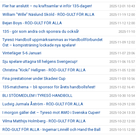
Fler har anslutit – nu kraftsamlar vi inför 135-dagen!
2025-12-01 10:43
William "Wille" Näslund Sköld - RÖD-GULT FÖR ALLA
2025-11-19 12:00
Bejan Boys - RÖD-GULT FÖR ALLA
2025-11-12 12:00
135 - gör som andra och sponsra du också!
2025-11-10
Tyresö Handboll uppmärksammas av Handbollförbundet
2025-11-09 12:02
Öst – kompisträning lockade nya spelare!
Vinterläger 5-6 Januari
2025-11-07 23:06
Sju spelare uttagna till helgens Sverigecup!
2025-11-06 15:57
Christina "Kicki" Hellgren - RÖD-GULT FÖR ALLA
2025-11-05 12:00
Fina prestationer under Skadevi Cup
2025-11-03 10:56
135-matcherna – bli sponsor för årets handbollsfest!
2025-11-02 16:41
BLI STÖDMEDLEM I TYRESÖ HANDBOLL
2025-10-30 10:54
Ludvig Jurmala Åström - RÖD-GULT FÖR ALLA
2025-10-29 12:00
I morgon gäller det – Tyresö mot AMO i Svenska Cupen!
2025-10-24 13:33
Vilma Matthijs Holmberg - RÖD-GULT FÖR ALLA
2025-10-22 12:00
RÖD-GULT FÖR ALLA - Ingemar Linnéll och Hand the Ball
2025-10-15 12:00