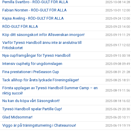
Pernilla Svartbro - RÖD-GULT FÖR ALLA
2025-10-08 14:28
Fabian Norsten - RÖD-GULT FÖR ALLA
2025-10-01 12:00
Kajsa Aveling - RÖD-GULT FÖR ALLA
2025-09-24 12:00
RÖD-GULT FÖR ALLA
2025-09-23 14:00
Köp ditt säsongskort inför Allsvenskan imorgon!
2025-09-19 11:29
Varför Tyresö Handboll ännu inte är anslutna till
2025-09-17 12:02
Fritidskortet
Nya cupframgångar för Tyresö Handboll
2025-09-15 00:18
Intensiv cuphelg för ungdomslagen
2025-09-08 09:49
Fina prestationer i PreSeason Cup
2025-08-31 21:28
Tack allihop för årets lyckade Föreningsläger!
2025-08-25 18:51
Första upplagan av Tyresö Handboll Summer Camp – en
2025-08-19 11:56
riktig succé!
Nu kan du köpa vårt Säsongskort!
2025-08-18 16:02
Tyresö Handboll spelar Partille Cup!
2025-06-29 20:30
Glad Midsommar!
2025-06-20 10:11
Viggo är på träningsturnering i Chateauroux!
2025-06-19 19:19