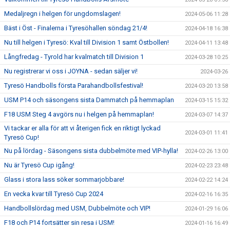
Medaljregn i helgen för ungdomslagen!
2024-05-06 11:28
Bäst i Öst - Finalerna i Tyresöhallen söndag 21/4!
2024-04-18 16:38
Nu till helgen i Tyresö: Kval till Division 1 samt Östbollen!
2024-04-11 13:48
Långfredag - Tyrold har kvalmatch till Division 1
2024-03-28 10:25
Nu registrerar vi oss i JOYNA - sedan säljer vi!
2024-03-26
Tyresö Handbolls första Parahandbollsfestival!
2024-03-20 13:58
USM P14 och säsongens sista Dammatch på hemmaplan
2024-03-15 15:32
F18 USM Steg 4 avgörs nu i helgen på hemmaplan!
2024-03-07 14:37
Vi tackar er alla för att vi återigen fick en riktigt lyckad
2024-03-01 11:41
Tyresö Cup!
Nu på lördag - Säsongens sista dubbelmöte med VIP-hylla!
2024-02-26 13:00
Nu är Tyresö Cup igång!
2024-02-23 23:48
Glass i stora lass söker sommarjobbare!
2024-02-22 14:24
En vecka kvar till Tyresö Cup 2024
2024-02-16 16:35
Handbollslördag med USM, Dubbelmöte och VIP!
2024-01-29 16:06
F18 och P14 fortsätter sin resa i USM!
2024-01-16 16:49