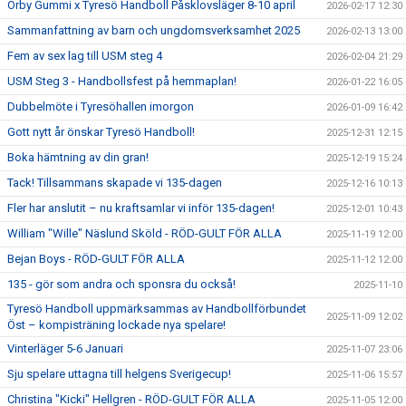
Örby Gummi x Tyresö Handboll Påsklovsläger 8-10 april
2026-02-17 12:30
Sammanfattning av barn och ungdomsverksamhet 2025
2026-02-13 13:00
Fem av sex lag till USM steg 4
2026-02-04 21:29
USM Steg 3 - Handbollsfest på hemmaplan!
2026-01-22 16:05
Dubbelmöte i Tyresöhallen imorgon
2026-01-09 16:42
Gott nytt år önskar Tyresö Handboll!
2025-12-31 12:15
Boka hämtning av din gran!
2025-12-19 15:24
Tack! Tillsammans skapade vi 135-dagen
2025-12-16 10:13
Fler har anslutit – nu kraftsamlar vi inför 135-dagen!
2025-12-01 10:43
William "Wille" Näslund Sköld - RÖD-GULT FÖR ALLA
2025-11-19 12:00
Bejan Boys - RÖD-GULT FÖR ALLA
2025-11-12 12:00
135 - gör som andra och sponsra du också!
2025-11-10
Tyresö Handboll uppmärksammas av Handbollförbundet
2025-11-09 12:02
Öst – kompisträning lockade nya spelare!
Vinterläger 5-6 Januari
2025-11-07 23:06
Sju spelare uttagna till helgens Sverigecup!
2025-11-06 15:57
Christina "Kicki" Hellgren - RÖD-GULT FÖR ALLA
2025-11-05 12:00