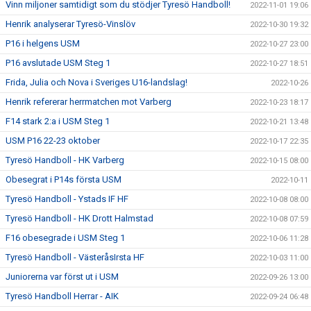
Vinn miljoner samtidigt som du stödjer Tyresö Handboll!
2022-11-01 19:06
Henrik analyserar Tyresö-Vinslöv
2022-10-30 19:32
P16 i helgens USM
2022-10-27 23:00
P16 avslutade USM Steg 1
2022-10-27 18:51
Frida, Julia och Nova i Sveriges U16-landslag!
2022-10-26
Henrik refererar herrmatchen mot Varberg
2022-10-23 18:17
F14 stark 2:a i USM Steg 1
2022-10-21 13:48
USM P16 22-23 oktober
2022-10-17 22:35
Tyresö Handboll - HK Varberg
2022-10-15 08:00
Obesegrat i P14s första USM
2022-10-11
Tyresö Handboll - Ystads IF HF
2022-10-08 08:00
Tyresö Handboll - HK Drott Halmstad
2022-10-08 07:59
F16 obesegrade i USM Steg 1
2022-10-06 11:28
Tyresö Handboll - VästeråsIrsta HF
2022-10-03 11:00
Juniorerna var först ut i USM
2022-09-26 13:00
Tyresö Handboll Herrar - AIK
2022-09-24 06:48