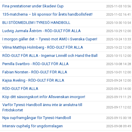
Fina prestationer under Skadevi Cup
2025-11-03 10:56
135-matcherna – bli sponsor för årets handbollsfest!
2025-11-02 16:41
BLI STÖDMEDLEM I TYRESÖ HANDBOLL
2025-10-30 10:54
Ludvig Jurmala Åström - RÖD-GULT FÖR ALLA
2025-10-29 12:00
I morgon gäller det – Tyresö mot AMO i Svenska Cupen!
2025-10-24 13:33
Vilma Matthijs Holmberg - RÖD-GULT FÖR ALLA
2025-10-22 12:00
RÖD-GULT FÖR ALLA - Ingemar Linnéll och Hand the Ball
2025-10-15 12:00
Pernilla Svartbro - RÖD-GULT FÖR ALLA
2025-10-08 14:28
Fabian Norsten - RÖD-GULT FÖR ALLA
2025-10-01 12:00
Kajsa Aveling - RÖD-GULT FÖR ALLA
2025-09-24 12:00
RÖD-GULT FÖR ALLA
2025-09-23 14:00
Köp ditt säsongskort inför Allsvenskan imorgon!
2025-09-19 11:29
Varför Tyresö Handboll ännu inte är anslutna till
2025-09-17 12:02
Fritidskortet
Nya cupframgångar för Tyresö Handboll
2025-09-15 00:18
Intensiv cuphelg för ungdomslagen
2025-09-08 09:49