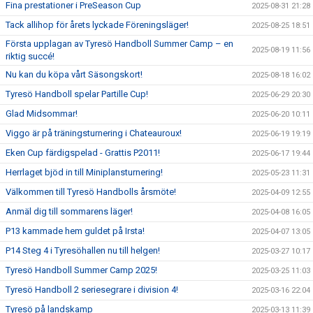
Fina prestationer i PreSeason Cup
2025-08-31 21:28
Tack allihop för årets lyckade Föreningsläger!
2025-08-25 18:51
Första upplagan av Tyresö Handboll Summer Camp – en
2025-08-19 11:56
riktig succé!
Nu kan du köpa vårt Säsongskort!
2025-08-18 16:02
Tyresö Handboll spelar Partille Cup!
2025-06-29 20:30
Glad Midsommar!
2025-06-20 10:11
Viggo är på träningsturnering i Chateauroux!
2025-06-19 19:19
Eken Cup färdigspelad - Grattis P2011!
2025-06-17 19:44
Herrlaget bjöd in till Miniplansturnering!
2025-05-23 11:31
Välkommen till Tyresö Handbolls årsmöte!
2025-04-09 12:55
Anmäl dig till sommarens läger!
2025-04-08 16:05
P13 kammade hem guldet på Irsta!
2025-04-07 13:05
P14 Steg 4 i Tyresöhallen nu till helgen!
2025-03-27 10:17
Tyresö Handboll Summer Camp 2025!
2025-03-25 11:03
Tyresö Handboll 2 seriesegrare i division 4!
2025-03-16 22:04
Tyresö på landskamp
2025-03-13 11:39