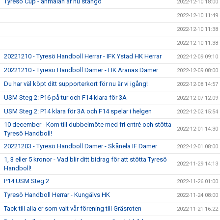
Tyresö Cup - anmälan är nu stängd
2022-12-10 18:00
2022-12-10 11:49
2022-12-10 11:38
2022-12-10 11:38
20221210 - Tyresö Handboll Herrar - IFK Ystad HK Herrar
2022-12-09 09:10
20221210 - Tyresö Handboll Damer - HK Aranäs Damer
2022-12-09 08:00
Du har väl köpt ditt supporterkort för nu är vi igång!
2022-12-08 14:57
USM Steg 2: P16 på tur och F14 klara för 3A
2022-12-07 12:09
USM Steg 2: P14 klara för 3A och F14 spelar i helgen
2022-12-02 15:54
10 december - Kom till dubbelmöte med fri entré och stötta
2022-12-01 14:30
Tyresö Handboll!
20221203 - Tyresö Handboll Damer - Skånela IF Damer
2022-12-01 08:00
1, 3 eller 5 kronor - Vad blir ditt bidrag för att stötta Tyresö
2022-11-29 14:13
Handboll!
P14 USM Steg 2
2022-11-26 01:00
Tyresö Handboll Herrar - Kungälvs HK
2022-11-24 08:00
Tack till alla er som valt vår förening till Gräsroten
2022-11-21 16:22