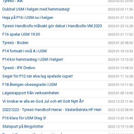
Tyresö - AIK
2023-02-02 23:00
Dubbel USM i helgen med hemmasteg!
2023-02-02 11:06
Heja på P16 i USM nu i helgen
2023-01-27 13:29
Tyresö Handbolls målvakt gör debut i Handbolls-VM 2023
2023-01-23 16:28
F16 spelar USM 19.30
2023-01-21 17:02
Tyresö - Boden
2023-01-20 08:00
P14 fortsatt i nivå A i USM
2023-01-18 10:33
P14 kör hemmasteg i USM i helgen!
2023-01-13 10:20
Tyresö - IFK Örebro
2023-01-13 08:25
Seger för P12 när elva lag spelade cuper!
2023-01-11 16:58
F18 återigen obesegrade i USM
2023-01-10 11:06
Lägesrapport från verksamheten
2023-01-08 10:00
Vi önskar er alla en God Jul och ett Gott Nytt År!
2022-12-23 11:46
20221222 - Tyresö Handboll Herrar - VästeråsIrsta HF Herr
2022-12-22 08:00
P16 klara för USM Steg 3!
2022-12-20 15:48
Slutspurt på Bingolotter
2022-12-19 15:08