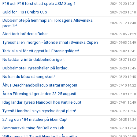
F18 och P18 först ut att spela USM Steg 1
2024-09-20 10:31
Guld för F13 i Örebro Cup
2024-09-20 10:10
Dubbelmöte på hemmaplan i lördagens Allsvenska
2024-09-12 17:40
premiär!
Stort tack bröderna Bahar!
2024-09-05 21:29
Tyresöhallen imorgon - åttondelsfinal i Svenska Cupen
2024-09-03 09:49
Tack alla ni för ett grymt kul Föreningsläger!
2024-09-02 16:41
Nu laddar vi inför dubbelmöte igen!
2024-08-27 11:02
Dubbelmöte i Tyresöhallen på lördag!
2024-08-20 16:45
Nu kan du köpa säsongskort!
2024-08-20 12:45
Åhus Beachhandbollscup startar imorgon!
2024-07-10 14:22
Årets Föreningsläger är den 23-25 augusti
2024-07-09 16:18
Idag landar Tyresö Handboll hos Partille cup!
2024-07-01 10:49
Tyresö Handbolls nya styrelse är på plats!
2024-06-27 16:56
27 lag och 184 matcher på Eken Cup!
2024-06-25 14:34
Sommaravslutning för Boll och Lek
2024-06-10 17:54
Välkommen till Tyresö Handbolls Årsmöte
2024-05-20 09:58