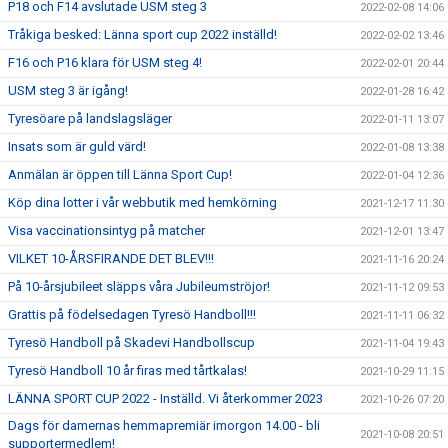
P18 och F14 avslutade USM steg 3
2022-02-08 14:06
Tråkiga besked: Länna sport cup 2022 inställd!
2022-02-02 13:46
F16 och P16 klara för USM steg 4!
2022-02-01 20:44
USM steg 3 är igång!
2022-01-28 16:42
Tyresöare på landslagsläger
2022-01-11 13:07
Insats som är guld värd!
2022-01-08 13:38
Anmälan är öppen till Länna Sport Cup!
2022-01-04 12:36
Köp dina lotter i vår webbutik med hemkörning
2021-12-17 11:30
Visa vaccinationsintyg på matcher
2021-12-01 13:47
VILKET 10-ÅRSFIRANDE DET BLEV!!!
2021-11-16 20:24
På 10-årsjubileet släpps våra Jubileumströjor!
2021-11-12 09:53
Grattis på födelsedagen Tyresö Handboll!!!
2021-11-11 06:32
Tyresö Handboll på Skadevi Handbollscup
2021-11-04 19:43
Tyresö Handboll 10 år firas med tårtkalas!
2021-10-29 11:15
LÄNNA SPORT CUP 2022 - Inställd. Vi återkommer 2023
2021-10-26 07:20
Dags för damernas hemmapremiär imorgon 14.00 - bli
2021-10-08 20:51
supportermedlem!