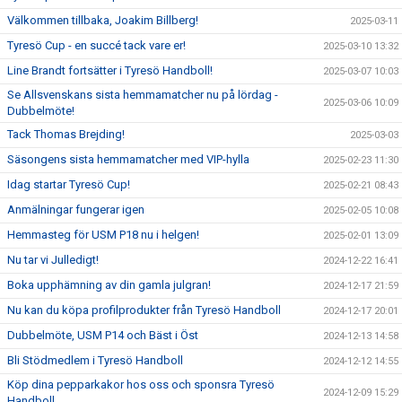
Välkommen tillbaka, Joakim Billberg!
2025-03-11
Tyresö Cup - en succé tack vare er!
2025-03-10 13:32
Line Brandt fortsätter i Tyresö Handboll!
2025-03-07 10:03
Se Allsvenskans sista hemmamatcher nu på lördag -
2025-03-06 10:09
Dubbelmöte!
Tack Thomas Brejding!
2025-03-03
Säsongens sista hemmamatcher med VIP-hylla
2025-02-23 11:30
Idag startar Tyresö Cup!
2025-02-21 08:43
Anmälningar fungerar igen
2025-02-05 10:08
Hemmasteg för USM P18 nu i helgen!
2025-02-01 13:09
Nu tar vi Julledigt!
2024-12-22 16:41
Boka upphämning av din gamla julgran!
2024-12-17 21:59
Nu kan du köpa profilprodukter från Tyresö Handboll
2024-12-17 20:01
Dubbelmöte, USM P14 och Bäst i Öst
2024-12-13 14:58
Bli Stödmedlem i Tyresö Handboll
2024-12-12 14:55
Köp dina pepparkakor hos oss och sponsra Tyresö
2024-12-09 15:29
Handboll