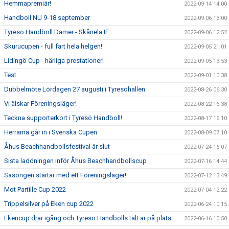
Hemmapremiär!
2022-09-14 14:00
Handboll NU 9-18 september
2022-09-06 13:00
Tyresö Handboll Damer - Skånela IF
2022-09-06 12:52
Skurucupen - full fart hela helgen!
2022-09-05 21:01
Lidingö Cup - härliga prestationer!
2022-09-05 13:53
Test
2022-09-01 10:38
Dubbelmöte Lördagen 27 augusti i Tyresöhallen
2022-08-26 06:30
Vi älskar Föreningsläger!
2022-08-22 16:38
Teckna supporterkort i Tyresö Handboll!
2022-08-17 16:10
Herrarna går in i Svenska Cupen
2022-08-09 07:10
Åhus Beachhandbollsfestival är slut
2022-07-24 16:07
Sista laddningen inför Åhus Beachhandbollscup
2022-07-16 14:44
Säsongen startar med ett Föreningsläger!
2022-07-12 13:49
Mot Partille Cup 2022
2022-07-04 12:22
Trippelsilver på Eken cup 2022
2022-06-24 10:15
Ekencup drar igång och Tyresö Handbolls tält är på plats
2022-06-16 10:50