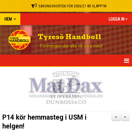
SÄSONGSKORTEN FÖR 2026/27 ÄR SLÄPPTA!
HEM
LOGGA IN
Tyresö Handboll
Föreningen där alla vill vara med!
HEM
NYHETER
GÅ PÅ MATCH
BLI STÖDMEDLEM
P14 kör hemmasteg i USM i
<
>
OM KLUBBEN
helgen!