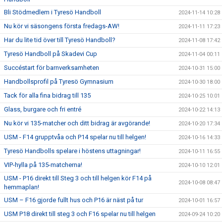
Bli Stödmedlem i Tyresö Handboll
2024-11-14 10:28
Nu kör vi säsongens första fredags-AW!
2024-11-11 17:23
Har du lite tid över till Tyresö Handboll?
2024-11-08 17:42
Tyresö Handboll på Skadevi Cup
2024-11-04 00:11
Succéstart för barnverksamheten
2024-10-31 15:00
Handbollsprofil på Tyresö Gymnasium
2024-10-30 18:00
Tack för alla fina bidrag till 135
2024-10-25 10:01
Glass, burgare och fri entré
2024-10-22 14:13
Nu kör vi 135-matcher och ditt bidrag är avgörande!
2024-10-20 17:34
USM - F14 grupptvåa och P14 spelar nu till helgen!
2024-10-16 14:33
Tyresö Handbolls spelare i höstens uttagningar!
2024-10-11 16:55
VIP-hylla på 135-matcherna!
2024-10-10 12:01
USM - P16 direkt till Steg 3 och till helgen kör F14 på
2024-10-08 08:47
hemmaplan!
USM – F16 gjorde fullt hus och P16 är näst på tur
2024-10-01 16:57
USM P18 direkt till steg 3 och F16 spelar nu till helgen
2024-09-24 10:20