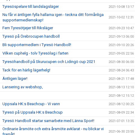
Tyresöspelare till landslagsläger
2021-10-08 13:17
Nu får vi äntligen fylla hallarna igen - teckna ditt förmånliga
2021-10-02 12:31
supportermedlemskap!
Fem Tyresötjejer till Riksläger
2021-09-23 10:47
Tyresö på Örebrocupen handboll
2021-09-13 06:00
Bli supportermedlem i Tyresö Handboll!
2021-09-10 20:26
Vilken cuphelg - tolv Tyresölag i farten
2021-09-05 22:56
Tyresöhandboll på Skurucupen och Lidingö cup 2021
2021-08-30 06:00
Tack för en härlig lägerhelg!
2021-08-24 06:43
Äntligen läger!
2021-08-21 17:48
Lansering av webshop,
2021-08-13 12:10
2021-08-12 15:12
Uppsala HK:s Beachcup - Vi vann
2021-08-12 00:25
Tyresö på Uppsala HK:s Beachcup
2021-08-09 22:34
Tyresö Handboll startar samarbete med Länna Sport!
2021-07-01 13:35
Ordinarie årsmöte och extra årsmöte avklarat - nu blickar vi
2021-06-30 23:55
framåt!