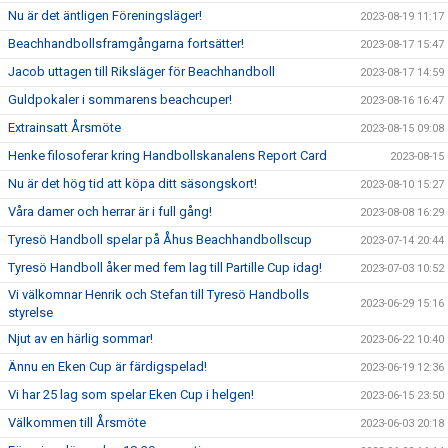
Nu är det äntligen Föreningsläger!
2023-08-19 11:17
Beachhandbollsframgångarna fortsätter!
2023-08-17 15:47
Jacob uttagen till Riksläger för Beachhandboll
2023-08-17 14:59
Guldpokaler i sommarens beachcuper!
2023-08-16 16:47
Extrainsatt Årsmöte
2023-08-15 09:08
Henke filosoferar kring Handbollskanalens Report Card
2023-08-15
Nu är det hög tid att köpa ditt säsongskort!
2023-08-10 15:27
Våra damer och herrar är i full gång!
2023-08-08 16:29
Tyresö Handboll spelar på Åhus Beachhandbollscup
2023-07-14 20:44
Tyresö Handboll åker med fem lag till Partille Cup idag!
2023-07-03 10:52
Vi välkomnar Henrik och Stefan till Tyresö Handbolls
2023-06-29 15:16
styrelse
Njut av en härlig sommar!
2023-06-22 10:40
Ännu en Eken Cup är färdigspelad!
2023-06-19 12:36
Vi har 25 lag som spelar Eken Cup i helgen!
2023-06-15 23:50
Välkommen till Årsmöte
2023-06-03 20:18