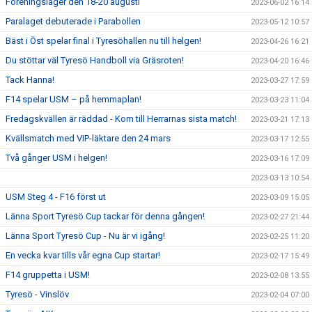
Föreningsläger den 18-20 augusti
2023-06-02 16:14
Paralaget debuterade i Parabollen
2023-05-12 10:57
Bäst i Öst spelar final i Tyresöhallen nu till helgen!
2023-04-26 16:21
Du stöttar väl Tyresö Handboll via Gräsroten!
2023-04-20 16:46
Tack Hanna!
2023-03-27 17:59
F14 spelar USM – på hemmaplan!
2023-03-23 11:04
Fredagskvällen är räddad - Kom till Herrarnas sista match!
2023-03-21 17:13
Kvällsmatch med VIP-läktare den 24 mars
2023-03-17 12:55
Två gånger USM i helgen!
2023-03-16 17:09
2023-03-13 10:54
USM Steg 4 - F16 först ut
2023-03-09 15:05
Länna Sport Tyresö Cup tackar för denna gången!
2023-02-27 21:44
Länna Sport Tyresö Cup - Nu är vi igång!
2023-02-25 11:20
En vecka kvar tills vår egna Cup startar!
2023-02-17 15:49
F14 gruppetta i USM!
2023-02-08 13:55
Tyresö - Vinslöv
2023-02-04 07:00