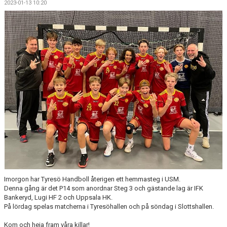
2023-01-13 10:20
KALENDER
WEBBUTIK
LÄNNA SPORT - TYRESÖ CUP
Imorgon har Tyresö Handboll återigen ett hemmasteg i USM.
Denna gång är det P14 som anordnar Steg 3 och gästande lag är IFK
Bankeryd, Lugi HF 2 och Uppsala HK.
På lördag spelas matcherna i Tyresöhallen och på söndag i Slottshallen.
Kom och heja fram våra killar!