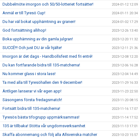
Dubbelmöte imorgon och 50/50-lotteriet fortsätter!
2024-01-12 12:09
Anmäl er till Tyresö Cup!
2024-01-11 20:34
Du har väl bokat upphämtning av granen!
2024-01-02 17:29
God fortsättning allihop!
2023-12-26 13:40
Boka upphämning av din gamla julgran!
2023-12-20 11:32
SUCCÉ!!! Och just DU är vår hjälte!
2023-12-11 21:36
Imorgon är det dags - Handbollsfest med fri entré!
2023-12-08 12:20
Du kan fortfarande bidra till 135-matcherna!
2023-12-06 16:28
Nu kommer glass i stora lass!
2023-12-04 14:49
Ta med alla till Tyresöhallen den 9 december!
2023-11-29 16:33
Äntligen lanserar vi vår egen app!
2023-11-23 22:50
Säsongens första fredagsmatch!
2023-11-20 08:15
Fortsätt bidra till 135-matcherna!
2023-11-16 17:07
Tyresös bästa tifogrupp uppmärksammas!
2023-11-14 17:52
135 är tillbaka! Stötta vår ungdomsverksamhet
2023-11-13 17:01
Skaffa abonnemang och följ alla Allsvenska matcher
2023-10-23 15:57