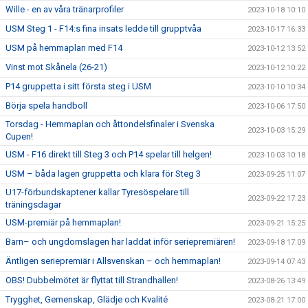
Wille - en av våra tränarprofiler
2023-10-18 10:10
USM Steg 1 - F14:s fina insats ledde till grupptvåa
2023-10-17 16:33
USM på hemmaplan med F14
2023-10-12 13:52
Vinst mot Skånela (26-21)
2023-10-12 10:22
P14 gruppetta i sitt första steg i USM
2023-10-10 10:34
Börja spela handboll
2023-10-06 17:50
Torsdag - Hemmaplan och åttondelsfinaler i Svenska
2023-10-03 15:29
Cupen!
USM - F16 direkt till Steg 3 och P14 spelar till helgen!
2023-10-03 10:18
USM – båda lagen gruppetta och klara för Steg 3
2023-09-25 11:07
U17-förbundskaptener kallar Tyresöspelare till
2023-09-22 17:23
träningsdagar
USM-premiär på hemmaplan!
2023-09-21 15:25
Barn– och ungdomslagen har laddat inför seriepremiären!
2023-09-18 17:09
Äntligen seriepremiär i Allsvenskan – och hemmaplan!
2023-09-14 07:43
OBS! Dubbelmötet är flyttat till Strandhallen!
2023-08-26 13:49
Trygghet, Gemenskap, Glädje och Kvalité
2023-08-21 17:00