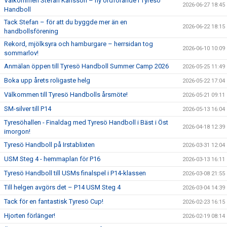
Välkommen Stefan Karlsson – ny ordförande i Tyresö
2026-06-27 18:45
Handboll
Tack Stefan – för att du byggde mer än en
2026-06-22 18:15
handbollsförening
Rekord, mjölksyra och hamburgare – herrsidan tog
2026-06-10 10:09
sommarlov!
Anmälan öppen till Tyresö Handboll Summer Camp 2026
2026-05-25 11:49
Boka upp årets roligaste helg
2026-05-22 17:04
Välkommen till Tyresö Handbolls årsmöte!
2026-05-21 09:11
SM-silver till P14
2026-05-13 16:04
Tyresöhallen - Finaldag med Tyresö Handboll i Bäst i Öst
2026-04-18 12:39
imorgon!
Tyresö Handboll på Irstablixten
2026-03-31 12:04
USM Steg 4 - hemmaplan för P16
2026-03-13 16:11
Tyresö Handboll till USMs finalspel i P14-klassen
2026-03-08 21:55
Till helgen avgörs det – P14 USM Steg 4
2026-03-04 14:39
Tack för en fantastisk Tyresö Cup!
2026-02-23 16:15
Hjorten förlänger!
2026-02-19 08:14