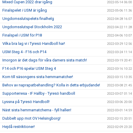
Mixed Cupen 2022 drar igång
2022-05-14 06:00
Finalspelet i USM är igång
2022-05-06 11:36
Ungdomsslutspelets finalhelg
2022-04-28 16:07
Ungdomsslutspel Stockholm 2022
2022-04-22 11:28
Finalspel i USM för P18
2022-04-06 10:07
Vilka bra lag vi i Tyresö Handboll har!
2022-03-29 12:56
USM Steg 4 - F16 och P14
2022-03-24 11:14
Imorgon är det dags för våra damers sista match!
2022-03-19 20:41
F14 och P16 spelar USM Steg 4
2022-03-16 10:22
Kom till säsongens sista hemmamatcher!
2022-03-15 13:35
Behov av naprapatbehandling? Kolla in detta erbjudande!
2022-03-08 21:45
Supporterresa - IF Hallby - Tyresö handboll
2022-03-07 01:14
Lyssna på Tyresö Handboll!
2022-03-06 20:00
Näst sista hemmamatcherna - fyll hallen!
2022-03-01 14:59
Dubbelt upp mot OV Helsingborg!
2022-02-15 20:51
Hejdå restriktioner!
2022-02-09 23:20