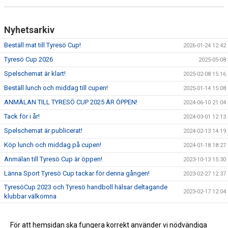
Nyhetsarkiv
Beställ mat till Tyresö Cup!
2026-01-24 12:42
Tyresö Cup 2026
2025-05-08
Spelschemat är klart!
2025-02-08 15:16
Beställ lunch och middag till cupen!
2025-01-14 15:08
ANMÄLAN TILL TYRESÖ CUP 2025 ÄR ÖPPEN!
2024-06-10 21:04
Tack för i år!
2024-03-01 12:13
Spelschemat är publicerat!
2024-02-13 14:19
Köp lunch och middag på cupen!
2024-01-18 18:27
Anmälan till Tyresö Cup är öppen!
2023-10-13 15:30
Länna Sport Tyresö Cup tackar för denna gången!
2023-02-27 12:37
TyresöCup 2023 och Tyresö handboll hälsar deltagande
2023-02-17 12:04
klubbar välkomna
Spelchemat är publicerat
2023-02-17 11:49
Boka god mat till cupen!
För att hemsidan ska fungera korrekt använder vi nödvändiga
2023-02-02 16:12