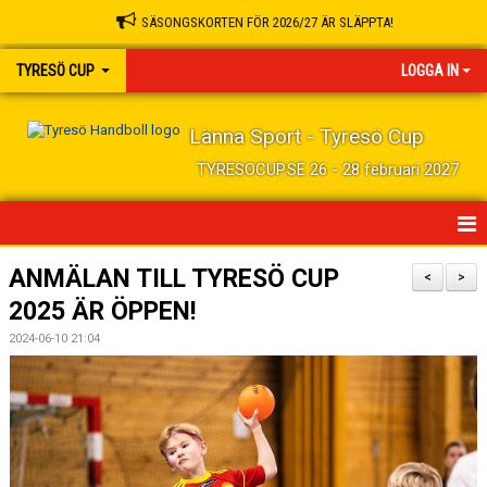
SÄSONGSKORTEN FÖR 2026/27 ÄR SLÄPPTA!
TYRESÖ CUP
LOGGA IN
Länna Sport - Tyresö Cup
TYRESOCUP.SE 26 - 28 februari 2027
HEM
ANMÄLAN TILL TYRESÖ CUP
<
>
2025 ÄR ÖPPEN!
NYHETER
2024-06-10 21:04
HALLAR OCH PLATSER
MAT/BOENDE/KAFETERIA
ANMÄL DIG HÄR