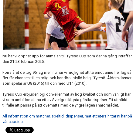
KLASSER
ANMÄLDA LAG
SENASTE RESULTAT
BILDER
Nu har vi öppnat upp för anmälan till Tyresö Cup som denna gång inträffar
HISTORIA/RESULTAT
den 21-23 februari 2025.
Förra året deltog 95 lag men nu har vi möjlighet att ta emot ännu fler lag så
fler får chansen till en rolig och handbollsfylld helg i Tyresö. Åldersklasser
som spelar är U8 (2016) till och med U14 (2010).
Tyresö Cup erbjuder logi och/eller mat av hög kvalitet och som vanligt har
vi som ambition att ha ett av Sveriges lägsta gästkortspriser. Ett utmärkt
tillfälle att passa på att övernatta med de yngre lagen i närområdet.
All information om matcher, speltid, dispenser, mat etcetera hittar ni här på
vår cupsida
.