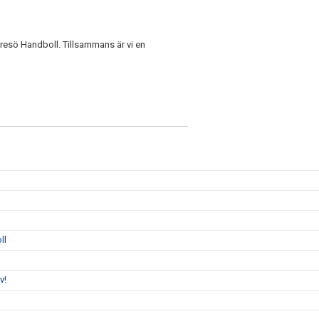
 Tyresö Handboll. Tillsammans är vi en
ll
v!