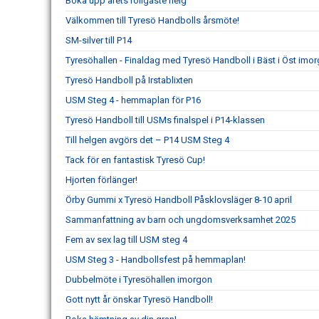
Boka upp årets roligaste helg
Välkommen till Tyresö Handbolls årsmöte!
SM-silver till P14
Tyresöhallen - Finaldag med Tyresö Handboll i Bäst i Öst imor
Tyresö Handboll på Irstablixten
USM Steg 4 - hemmaplan för P16
Tyresö Handboll till USMs finalspel i P14-klassen
Till helgen avgörs det – P14 USM Steg 4
Tack för en fantastisk Tyresö Cup!
Hjorten förlänger!
Örby Gummi x Tyresö Handboll Påsklovsläger 8-10 april
Sammanfattning av barn och ungdomsverksamhet 2025
Fem av sex lag till USM steg 4
USM Steg 3 - Handbollsfest på hemmaplan!
Dubbelmöte i Tyresöhallen imorgon
Gott nytt år önskar Tyresö Handboll!