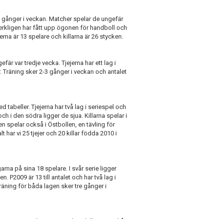
3 gånger i veckan. Matcher spelar de ungefär
kligen har fått upp ögonen för handboll och
rna är 13 spelare och killarna är 26 stycken.
r var tredje vecka. Tjejerna har ett lag i
år. Träning sker 2-3 gånger i veckan och antalet
 tabeller. Tjejerna har två lag i seriespel och
och i den södra ligger de sjua. Killarna spelar i
en spelar också i Östbollen, en tävling för
t har vi 25 tjejer och 20 killar födda 2010 i
garna på sina 18 spelare. I svår serie ligger
 P2009 är 13 till antalet och har två lag i
Träning för båda lagen sker tre gånger i