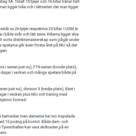
g 3A. Totalt 15 tjejer och 16 killar tränar hårt
man ligger tvåa och i lättserien där man ligger
år av 26 tjejer respektive 23 killar. I USM är
a i både svår och lätt serie. Killarna ligger elva
Öst, ett sorts distriktsmästerskap som pågår under
 spelarna går även första året på NIU så det
agen.
ra i serien just nu), F19-serien (tionde plats),
tre dagar i veckan och många spelare både på
rien just nu), division 3 (tredje plats), Bäst i
 dagar i veckan plus NIU och träning med
tjärnor formas!
 på hemsidan men
damerna
har nio inspelade
d 15 poäng på kontot. Både dam- och
i Tyresöhallen kan vara skillnaden på en
mars.