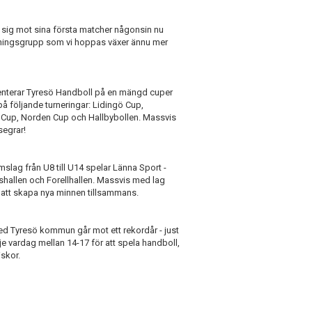
n sig mot sina första matcher någonsin nu
räningsgrupp som vi hoppas växer ännu mer
esenterar Tyresö Handboll på en mängd cuper
på följande turneringar: Lidingö Cup,
 Cup, Norden Cup och Hallbybollen. Massvis
egrar!
slag från U8 till U14 spelar Länna Sport -
dshallen och Forellhallen. Massvis med lag
 att skapa nya minnen tillsammans.
med Tyresö kommun går mot ett rekordår - just
je vardag mellan 14-17 för att spela handboll,
iskor.