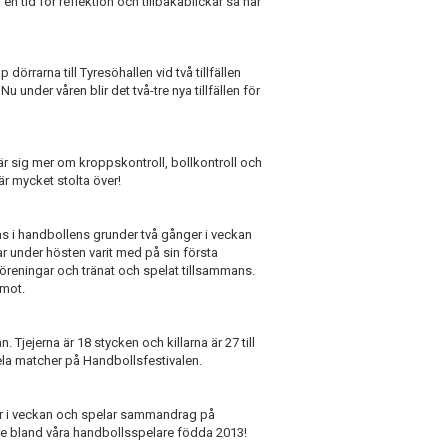
en tid för reflektion och tillbakablickar så här
dörrarna till Tyresöhallen vid två tillfällen
under våren blir det två-tre nya tillfällen för
är sig mer om kroppskontroll, bollkontroll och
är mycket stolta över!
llas i handbollens grunder två gånger i veckan
r under hösten varit med på sin första
föreningar och tränat och spelat tillsammans.
emot.
. Tjejerna är 18 stycken och killarna är 27 till
pela matcher på Handbollsfestivalen.
nger i veckan och spelar sammandrag på
are bland våra handbollsspelare födda 2013!