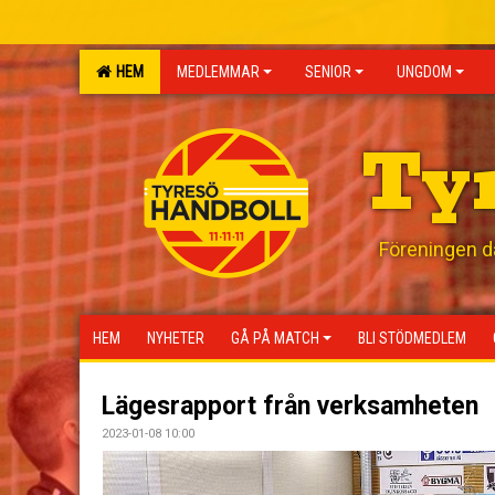
HEM
MEDLEMMAR
SENIOR
UNGDOM
Ty
Föreningen där
HEM
NYHETER
GÅ PÅ MATCH
BLI STÖDMEDLEM
Lägesrapport från verksamheten
2023-01-08 10:00