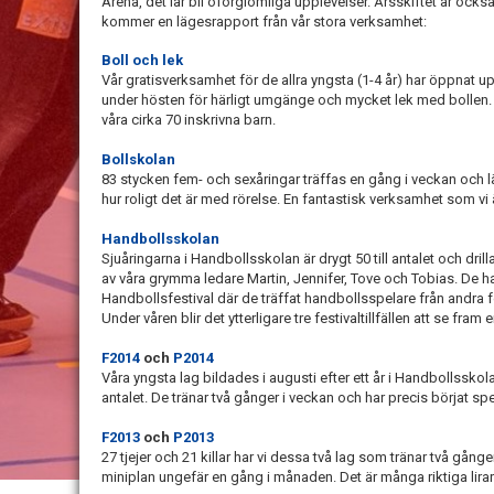
Arena, det lär bli oförglömliga upplevelser. Årsskiftet är också 
kommer en lägesrapport från vår stora verksamhet:
Boll och lek
Vår gratisverksamhet för de allra yngsta (1-4 år) har öppnat upp 
under hösten för härligt umgänge och mycket lek med bollen. Nu 
våra cirka 70 inskrivna barn.
Bollskolan
83 stycken fem- och sexåringar träffas en gång i veckan och l
hur roligt det är med rörelse. En fantastisk verksamhet som vi 
Handbollsskolan
Sjuåringarna i Handbollsskolan är drygt 50 till antalet och dri
av våra grymma ledare Martin, Jennifer, Tove och Tobias. De ha
Handbollsfestival där de träffat handbollsspelare från andra 
Under våren blir det ytterligare tre festivaltillfällen att se fram 
F2014
och
P2014
Våra yngsta lag bildades i augusti efter ett år i Handbollsskolan
antalet. De tränar två gånger i veckan och har precis börjat s
F2013
och
P2013
27 tjejer och 21 killar har vi dessa två lag som tränar två gå
miniplan ungefär en gång i månaden. Det är många riktiga lir