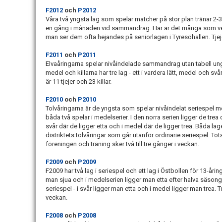
F2012
och
P2012
Våra två yngsta lag som spelar matcher på stor plan tränar 2-
en gång i månaden vid sammandrag. Här är det många som ver
man ser dem ofta hejandes på seniorlagen i Tyresöhallen. Tjeje
F2011
och
P2011
Elvaåringarna spelar nivåindelade sammandrag utan tabell ungefä
medel och killarna har tre lag - ett i vardera lätt, medel och sv
är 11 tjejer och 23 killar.
F2010
och
P2010
Tolvåringarna är de yngsta som spelar nivåindelat seriespel med
båda två spelar i medelserier. I den norra serien ligger de trea 
svår där de ligger etta och i medel där de ligger trea. Båda lag
distriktets tolvåringar som går utanför ordinarie seriespel. Total
föreningen och träning sker två till tre gånger i veckan.
F2009
och
P2009
F2009 har två lag i seriespel och ett lag i Östbollen för 13-årin
man sjua och i medelserien ligger man etta efter halva säsongen.
seriespel - i svår ligger man etta och i medel ligger man trea. 
veckan.
F2008
och
P2008