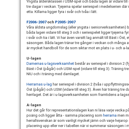
Yngsta åldersklassen i USM-spel och båda lagen är vidare till ste
tre dagar i veckan. Tjejerna spelar seriespel i medelserien där 
etta. Killarna ligger fyra i svår och tvåa i lätt.
F2006-2007
och
P2005-2007
Våra äldsta ungdomslag (eller yngsta i seniorverksamheten) best
båda lagen vidare till steg 3 och i seriespelet ligger tjejerna fyr
i svår och tia i lätt. Vi har även varsitt lag anmält till Bäst i 
säsongen. Båda lagen tränar tre gånger i veckan och många av
är mycket handboll för de som siktar mot en plats i u- och a-l
U-lagen
Damernas u-lagsverksamhet
består av seriespel i division 2 (fy
Bäst i Öst (pågår) och USM-spel (vidare till steg 3). Träning 
NIU och i träning med damlaget.
Herrarnas u-lag
har seriespel i division 2 (tvåa i uppflyttningsse
Öst (pågår) och USM (vidare till steg 3). Även här träning tre
herrlaget. Det är i u-lagsverksamheten som framtidens a-lagss
A-lagen
Hur det går för representationslagen kan ni läsa varje vecka
poäng och ligger åtta - samma placering som
herrarna
men me
herrallsvenskan är som vanligt mycket jämn och varje hejarop 
placering upp eller ner i tabellen när vi summerar säsongen i 