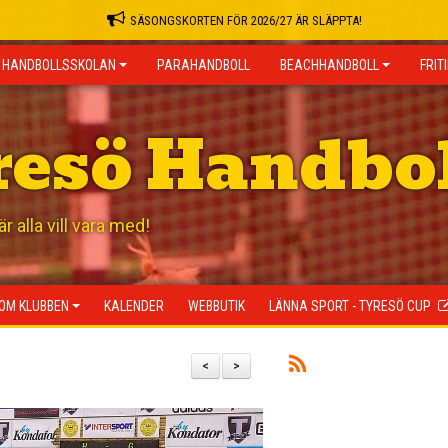
SÄSONGSKORTEN FÖR 2026/27 ÄR SLÄPPTA!
HANDBOLLSSKOLAN
PARAHANDBOLL
BEACHHANDBOLL
FRIT
resö Handbo
 alla vill vara med!
OM KLUBBEN
KALENDER
WEBBUTIK
LÄNNA SPORT - TYRESÖ CUP
<
>